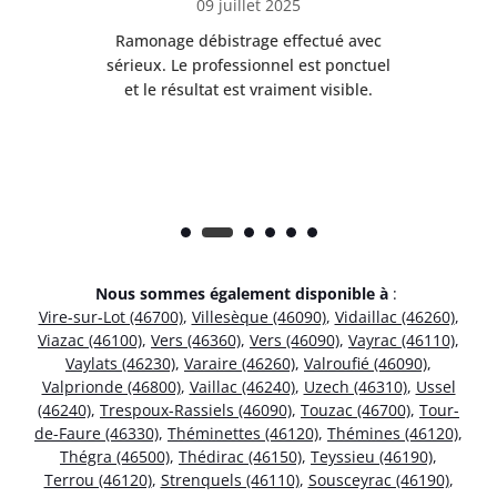
09 juillet 2025
Ramonage débistrage effectué avec
T
s
sérieux. Le professionnel est ponctuel
et le résultat est vraiment visible.
e
Nous sommes également disponible à
:
Vire-sur-Lot (46700)
,
Villesèque (46090)
,
Vidaillac (46260)
,
Viazac (46100)
,
Vers (46360)
,
Vers (46090)
,
Vayrac (46110)
,
Vaylats (46230)
,
Varaire (46260)
,
Valroufié (46090)
,
Valprionde (46800)
,
Vaillac (46240)
,
Uzech (46310)
,
Ussel
(46240)
,
Trespoux-Rassiels (46090)
,
Touzac (46700)
,
Tour-
de-Faure (46330)
,
Théminettes (46120)
,
Thémines (46120)
,
Thégra (46500)
,
Thédirac (46150)
,
Teyssieu (46190)
,
Terrou (46120)
,
Strenquels (46110)
,
Sousceyrac (46190)
,