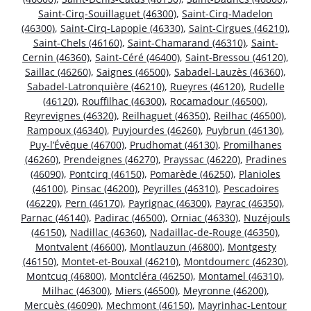
Saint-Cirq-Souillaguet (46300)
,
Saint-Cirq-Madelon
(46300)
,
Saint-Cirq-Lapopie (46330)
,
Saint-Cirgues (46210)
,
Saint-Chels (46160)
,
Saint-Chamarand (46310)
,
Saint-
Cernin (46360)
,
Saint-Céré (46400)
,
Saint-Bressou (46120)
,
Saillac (46260)
,
Saignes (46500)
,
Sabadel-Lauzès (46360)
,
Sabadel-Latronquière (46210)
,
Rueyres (46120)
,
Rudelle
(46120)
,
Rouffilhac (46300)
,
Rocamadour (46500)
,
Reyrevignes (46320)
,
Reilhaguet (46350)
,
Reilhac (46500)
,
Rampoux (46340)
,
Puyjourdes (46260)
,
Puybrun (46130)
,
Puy-l’Évêque (46700)
,
Prudhomat (46130)
,
Promilhanes
(46260)
,
Prendeignes (46270)
,
Prayssac (46220)
,
Pradines
(46090)
,
Pontcirq (46150)
,
Pomarède (46250)
,
Planioles
(46100)
,
Pinsac (46200)
,
Peyrilles (46310)
,
Pescadoires
(46220)
,
Pern (46170)
,
Payrignac (46300)
,
Payrac (46350)
,
Parnac (46140)
,
Padirac (46500)
,
Orniac (46330)
,
Nuzéjouls
(46150)
,
Nadillac (46360)
,
Nadaillac-de-Rouge (46350)
,
Montvalent (46600)
,
Montlauzun (46800)
,
Montgesty
(46150)
,
Montet-et-Bouxal (46210)
,
Montdoumerc (46230)
,
Montcuq (46800)
,
Montcléra (46250)
,
Montamel (46310)
,
Milhac (46300)
,
Miers (46500)
,
Meyronne (46200)
,
Mercuès (46090)
,
Mechmont (46150)
,
Mayrinhac-Lentour