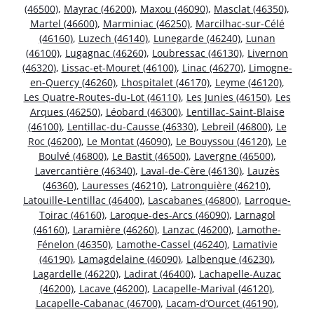
(46500)
,
Mayrac (46200)
,
Maxou (46090)
,
Masclat (46350)
,
Martel (46600)
,
Marminiac (46250)
,
Marcilhac-sur-Célé
(46160)
,
Luzech (46140)
,
Lunegarde (46240)
,
Lunan
(46100)
,
Lugagnac (46260)
,
Loubressac (46130)
,
Livernon
(46320)
,
Lissac-et-Mouret (46100)
,
Linac (46270)
,
Limogne-
en-Quercy (46260)
,
Lhospitalet (46170)
,
Leyme (46120)
,
Les Quatre-Routes-du-Lot (46110)
,
Les Junies (46150)
,
Les
Arques (46250)
,
Léobard (46300)
,
Lentillac-Saint-Blaise
(46100)
,
Lentillac-du-Causse (46330)
,
Lebreil (46800)
,
Le
Roc (46200)
,
Le Montat (46090)
,
Le Bouyssou (46120)
,
Le
Boulvé (46800)
,
Le Bastit (46500)
,
Lavergne (46500)
,
Lavercantière (46340)
,
Laval-de-Cère (46130)
,
Lauzès
(46360)
,
Lauresses (46210)
,
Latronquière (46210)
,
Latouille-Lentillac (46400)
,
Lascabanes (46800)
,
Larroque-
Toirac (46160)
,
Laroque-des-Arcs (46090)
,
Larnagol
(46160)
,
Laramière (46260)
,
Lanzac (46200)
,
Lamothe-
Fénelon (46350)
,
Lamothe-Cassel (46240)
,
Lamativie
(46190)
,
Lamagdelaine (46090)
,
Lalbenque (46230)
,
Lagardelle (46220)
,
Ladirat (46400)
,
Lachapelle-Auzac
(46200)
,
Lacave (46200)
,
Lacapelle-Marival (46120)
,
Lacapelle-Cabanac (46700)
,
Lacam-d’Ourcet (46190)
,