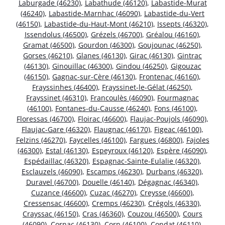
Laburgade (46230)
,
Labathude (46120)
,
Labastide-Murat
(46240)
,
Labastide-Marnhac (46090)
,
Labastide-du-Vert
(46150)
,
Labastide-du-Haut-Mont (46210)
,
Issepts (46320)
,
Issendolus (46500)
,
Grézels (46700)
,
Gréalou (46160)
,
Gramat (46500)
,
Gourdon (46300)
,
Goujounac (46250)
,
Gorses (46210)
,
Glanes (46130)
,
Girac (46130)
,
Gintrac
(46130)
,
Ginouillac (46300)
,
Gindou (46250)
,
Gigouzac
(46150)
,
Gagnac-sur-Cère (46130)
,
Frontenac (46160)
,
Frayssinhes (46400)
,
Frayssinet-le-Gélat (46250)
,
Frayssinet (46310)
,
Francoulès (46090)
,
Fourmagnac
(46100)
,
Fontanes-du-Causse (46240)
,
Fons (46100)
,
Floressas (46700)
,
Floirac (46600)
,
Flaujac-Poujols (46090)
,
Flaujac-Gare (46320)
,
Flaugnac (46170)
,
Figeac (46100)
,
Felzins (46270)
,
Faycelles (46100)
,
Fargues (46800)
,
Fajoles
(46300)
,
Estal (46130)
,
Espeyroux (46120)
,
Espère (46090)
,
Espédaillac (46320)
,
Espagnac-Sainte-Eulalie (46320)
,
Esclauzels (46090)
,
Escamps (46230)
,
Durbans (46320)
,
Duravel (46700)
,
Douelle (46140)
,
Dégagnac (46340)
,
Cuzance (46600)
,
Cuzac (46270)
,
Creysse (46600)
,
Cressensac (46600)
,
Cremps (46230)
,
Crégols (46330)
,
Crayssac (46150)
,
Cras (46360)
,
Couzou (46500)
,
Cours
(46090)
,
Cornac (46130)
,
Corn (46100)
,
Condat (46110)
,