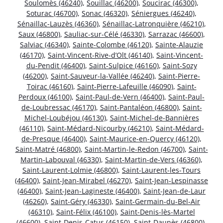
Soulomès (46240)
,
Souillac (46200)
,
Soucirac (46300)
,
Soturac (46700)
,
Sonac (46320)
,
Séniergues (46240)
,
Sénaillac-Lauzès (46360)
,
Sénaillac-Latronquière (46210)
,
Saux (46800)
,
Sauliac-sur-Célé (46330)
,
Sarrazac (46600)
,
Salviac (46340)
,
Sainte-Colombe (46120)
,
Sainte-Alauzie
(46170)
,
Saint-Vincent-Rive-d’Olt (46140)
,
Saint-Vincent-
du-Pendit (46400)
,
Saint-Sulpice (46160)
,
Saint-Sozy
(46200)
,
Saint-Sauveur-la-Vallée (46240)
,
Saint-Pierre-
Toirac (46160)
,
Saint-Pierre-Lafeuille (46090)
,
Saint-
Perdoux (46100)
,
Saint-Paul-de-Vern (46400)
,
Saint-Paul-
de-Loubressac (46170)
,
Saint-Pantaléon (46800)
,
Saint-
Michel-Loubéjou (46130)
,
Saint-Michel-de-Bannières
(46110)
,
Saint-Médard-Nicourby (46210)
,
Saint-Médard-
de-Presque (46400)
,
Saint-Maurice-en-Quercy (46120)
,
Saint-Matré (46800)
,
Saint-Martin-le-Redon (46700)
,
Saint-
Martin-Labouval (46330)
,
Saint-Martin-de-Vers (46360)
,
Saint-Laurent-Lolmie (46800)
,
Saint-Laurent-les-Tours
(46400)
,
Saint-Jean-Mirabel (46270)
,
Saint-Jean-Lespinasse
(46400)
,
Saint-Jean-Lagineste (46400)
,
Saint-Jean-de-Laur
(46260)
,
Saint-Géry (46330)
,
Saint-Germain-du-Bel-Air
(46310)
,
Saint-Félix (46100)
,
Saint-Denis-lès-Martel
(46600)
,
Saint-Denis-Catus (46150)
,
Saint-Daunès (46800)
,