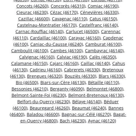
Concots (46260)
,
Concorès (46310)
,
Comiac (46190)
,
Cieurac (46230)
,
Cézac (46170)
,
Cénevières (46330)
,
Cazillac (46600)
,
Cavagnac (46110)
,
Catus (46150)
,
Castelnau-Montratier (46170)
,
Castelfranc (46140)
,
Carnac-Rouffiac (46140)
,
Carlucet (46500)
,
Carennac
(46110)
,
Cardaillac (46100)
,
Carayac (46160)
,
Capdenac
(46100)
,
Caniac-du-Causse (46240)
,
Camburat (46100)
,
Camboulit (46100)
,
Cambes (46100)
,
Cambayrac (46140)
,
Calvignac (46160)
,
Calviac (46190)
,
Calès (46350)
,
Calamane (46150)
,
Cajarc (46160)
,
Caillac (46140)
,
Cahus
(46130)
,
Cadrieu (46160)
,
Cabrerets (46330)
,
Bretenoux
(46130)
,
Brengues (46320)
,
Bouziès (46330)
,
Blars (46330)
,
Bio (46500)
,
Biars-sur-Cère (46130)
,
Bétaille (46110)
,
Bessonies (46210)
,
Berganty (46090)
,
Belmontet (46800)
,
Belmont-Sainte-Foi (46230)
,
Belmont-Bretenoux (46130)
,
Belfort-du-Quercy (46230)
,
Bélaye (46140)
,
Béduer
(46100)
,
Beauregard (46260)
,
Beaumat (46240)
,
Bannes
(46400)
,
Baladou (46600)
,
Bagnac-sur-Célé (46270)
,
Bagat-
en-Quercy (46800)
,
Bach (46230)
,
Aynac (46120)