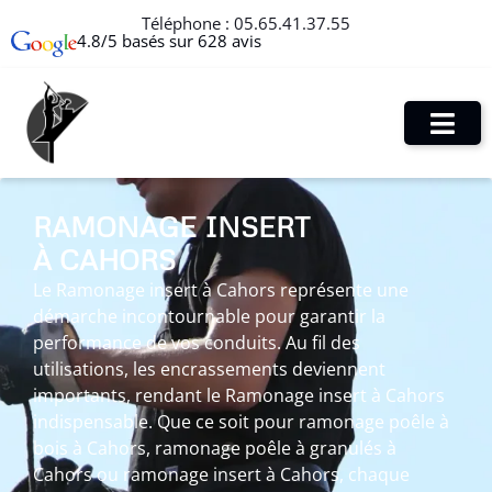
Téléphone :
05.65.41.37.55
4.8/5 basés sur 628 avis
RAMONAGE INSERT
À CAHORS
Le Ramonage insert à Cahors représente une
démarche incontournable pour garantir la
performance de vos conduits. Au fil des
utilisations, les encrassements deviennent
importants, rendant le Ramonage insert à Cahors
indispensable. Que ce soit pour ramonage poêle à
bois à Cahors, ramonage poêle à granulés à
Cahors ou ramonage insert à Cahors, chaque