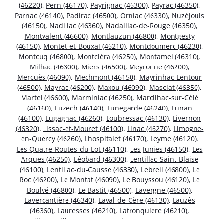
(46220)
,
Pern (46170)
,
Payrignac (46300)
,
Payrac (46350)
,
Parnac (46140)
,
Padirac (46500)
,
Orniac (46330)
,
Nuzéjouls
(46150)
,
Nadillac (46360)
,
Nadaillac-de-Rouge (46350)
,
Montvalent (46600)
,
Montlauzun (46800)
,
Montgesty
(46150)
,
Montet-et-Bouxal (46210)
,
Montdoumerc (46230)
,
Montcuq (46800)
,
Montcléra (46250)
,
Montamel (46310)
,
Milhac (46300)
,
Miers (46500)
,
Meyronne (46200)
,
Mercuès (46090)
,
Mechmont (46150)
,
Mayrinhac-Lentour
(46500)
,
Mayrac (46200)
,
Maxou (46090)
,
Masclat (46350)
,
Martel (46600)
,
Marminiac (46250)
,
Marcilhac-sur-Célé
(46160)
,
Luzech (46140)
,
Lunegarde (46240)
,
Lunan
(46100)
,
Lugagnac (46260)
,
Loubressac (46130)
,
Livernon
(46320)
,
Lissac-et-Mouret (46100)
,
Linac (46270)
,
Limogne-
en-Quercy (46260)
,
Lhospitalet (46170)
,
Leyme (46120)
,
Les Quatre-Routes-du-Lot (46110)
,
Les Junies (46150)
,
Les
Arques (46250)
,
Léobard (46300)
,
Lentillac-Saint-Blaise
(46100)
,
Lentillac-du-Causse (46330)
,
Lebreil (46800)
,
Le
Roc (46200)
,
Le Montat (46090)
,
Le Bouyssou (46120)
,
Le
Boulvé (46800)
,
Le Bastit (46500)
,
Lavergne (46500)
,
Lavercantière (46340)
,
Laval-de-Cère (46130)
,
Lauzès
(46360)
,
Lauresses (46210)
,
Latronquière (46210)
,