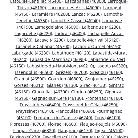
Latouille-Lentillac (46400)
,
Lascabanes (46800)
,
Larroque-
Toirac (46160)
,
Laroque-des-Arcs (46090)
,
Larnagol
(46160)
,
Laramière (46260)
,
Lanzac (46200)
,
Lamothe-
Fénelon (46350)
,
Lamothe-Cassel (46240)
,
Lamativie
(46190)
,
Lamagdelaine (46090)
,
Lalbenque (46230)
,
Lagardelle (46220)
,
Ladirat (46400)
,
Lachapelle-Auzac
(46200)
,
Lacave (46200)
,
Lacapelle-Marival (46120)
,
Lacapelle-Cabanac (46700)
,
Lacam-d’Ourcet (46190)
,
Laburgade (46230)
,
Labathude (46120)
,
Labastide-Murat
(46240)
,
Labastide-Marnhac (46090)
,
Labastide-du-Vert
(46150)
,
Labastide-du-Haut-Mont (46210)
,
Issepts (46320)
,
Issendolus (46500)
,
Grézels (46700)
,
Gréalou (46160)
,
Gramat (46500)
,
Gourdon (46300)
,
Goujounac (46250)
,
Gorses (46210)
,
Glanes (46130)
,
Girac (46130)
,
Gintrac
(46130)
,
Ginouillac (46300)
,
Gindou (46250)
,
Gigouzac
(46150)
,
Gagnac-sur-Cère (46130)
,
Frontenac (46160)
,
Frayssinhes (46400)
,
Frayssinet-le-Gélat (46250)
,
Frayssinet (46310)
,
Francoulès (46090)
,
Fourmagnac
(46100)
,
Fontanes-du-Causse (46240)
,
Fons (46100)
,
Floressas (46700)
,
Floirac (46600)
,
Flaujac-Poujols (46090)
,
Flaujac-Gare (46320)
,
Flaugnac (46170)
,
Figeac (46100)
,
Felzins (46270)
,
Faycelles (46100)
,
Fargues (46800)
,
Fajoles