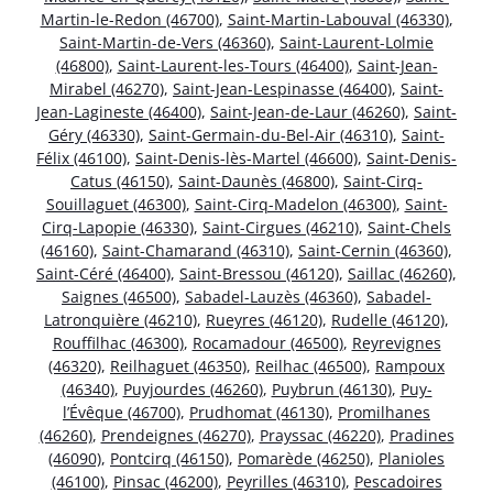
Martin-le-Redon (46700)
,
Saint-Martin-Labouval (46330)
,
Saint-Martin-de-Vers (46360)
,
Saint-Laurent-Lolmie
(46800)
,
Saint-Laurent-les-Tours (46400)
,
Saint-Jean-
Mirabel (46270)
,
Saint-Jean-Lespinasse (46400)
,
Saint-
Jean-Lagineste (46400)
,
Saint-Jean-de-Laur (46260)
,
Saint-
Géry (46330)
,
Saint-Germain-du-Bel-Air (46310)
,
Saint-
Félix (46100)
,
Saint-Denis-lès-Martel (46600)
,
Saint-Denis-
Catus (46150)
,
Saint-Daunès (46800)
,
Saint-Cirq-
Souillaguet (46300)
,
Saint-Cirq-Madelon (46300)
,
Saint-
Cirq-Lapopie (46330)
,
Saint-Cirgues (46210)
,
Saint-Chels
(46160)
,
Saint-Chamarand (46310)
,
Saint-Cernin (46360)
,
Saint-Céré (46400)
,
Saint-Bressou (46120)
,
Saillac (46260)
,
Saignes (46500)
,
Sabadel-Lauzès (46360)
,
Sabadel-
Latronquière (46210)
,
Rueyres (46120)
,
Rudelle (46120)
,
Rouffilhac (46300)
,
Rocamadour (46500)
,
Reyrevignes
(46320)
,
Reilhaguet (46350)
,
Reilhac (46500)
,
Rampoux
(46340)
,
Puyjourdes (46260)
,
Puybrun (46130)
,
Puy-
l’Évêque (46700)
,
Prudhomat (46130)
,
Promilhanes
(46260)
,
Prendeignes (46270)
,
Prayssac (46220)
,
Pradines
(46090)
,
Pontcirq (46150)
,
Pomarède (46250)
,
Planioles
(46100)
,
Pinsac (46200)
,
Peyrilles (46310)
,
Pescadoires