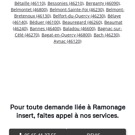
Bétaille (46110)
,
Bessonies (46210)
,
Berganty (46090)
,
Belmontet (46800)
,
Belmont-Sainte-Foi (46230)
,
Belmont-
Bretenoux (46130)
,
Belfort-du-Quercy (46230)
,
Bélaye
(46140)
,
Béduer (46100)
,
Beauregard (46260)
,
Beaumat
(46240)
,
Bannes (46400)
,
Baladou (46600)
,
Bagnac-sur-
Célé (46270)
,
Bagat-en-Quercy (46800)
,
Bach (46230)
,
Aynac (46120)
Pour toute demande liée à Ramonage
insert, faites appel à nos services.