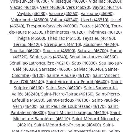
Vire-sur-Lot (46700)
,
Villesèque (46090)
,
Vidaillac (46260)
,
Viazac (46100)
,
Vers (46360)
,
Vers (46090)
,
Vayrac (46110)
,
Vaylats (46230)
,
Varaire (46260)
,
Valroufié (46090)
,
Valprionde (46800)
,
Vaillac (46240)
,
Uzech (46310)
,
Ussel
(46240)
,
Trespoux-Rassiels (46090)
,
Touzac (46700)
,
Tour-
de-Faure (46330)
,
Théminettes (46120)
,
Thémines (46120)
,
Thégra (46500)
,
Thédirac (46150)
,
Teyssieu (46190)
,
Terrou (46120)
,
Strenquels (46110)
,
Soulomès (46240)
,
Souillac (46200)
,
Soucirac (46300)
,
Soturac (46700)
,
Sonac
(46320)
,
Séniergues (46240)
,
Sénaillac-Lauzès (46360)
,
Sénaillac-Latronquière (46210)
,
Saux (46800)
,
Sauliac-sur-
Célé (46330)
,
Sarrazac (46600)
,
Salviac (46340)
,
Sainte-
Colombe (46120)
,
Sainte-Alauzie (46170)
,
Saint-Vincent-
Rive-d’Olt (46140)
,
Saint-Vincent-du-Pendit (46400)
,
Saint-
Sulpice (46160)
,
Saint-Sozy (46200)
,
Saint-Sauveur-la-
Vallée (46240)
,
Saint-Pierre-Toirac (46160)
,
Saint-Pierre-
Lafeuille (46090)
,
Saint-Perdoux (46100)
,
Saint-Paul-de-
Vern (46400)
,
Saint-Paul-de-Loubressac (46170)
,
Saint-
Pantaléon (46800)
,
Saint-Michel-Loubéjou (46130)
,
Saint-
Michel-de-Bannières (46110)
,
Saint-Médard-Nicourby
(46210)
,
Saint-Médard-de-Presque (46400)
,
Saint-
Maurice-en-Quercy (46120)
,
Saint-Matré (46800)
,
Saint-