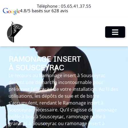
Téléphone :
05.65.41.37.55
4.8/5 basés sur 628 avis
RAMONAGE INSERT
À SOUSCEYRAC
Le recours au Ramonage insert à Sousceyrac
devient une démarche incontournable pour
préserver l’efficacité de votre installation. Au fil des
utilisations, les dépôts de suie et de bistre
s’accumulent, rendant le Ramonage insert à
Sousceyrac nécessaire. Qu’il s’agisse de ramonage
poêle à bois à Sousceyrac, ramonage poêle à
granulés à Sousceyrac ou ramonage insert à