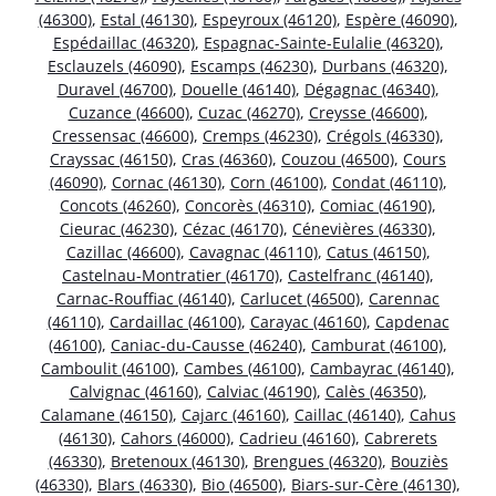
(46300)
,
Estal (46130)
,
Espeyroux (46120)
,
Espère (46090)
,
Espédaillac (46320)
,
Espagnac-Sainte-Eulalie (46320)
,
Esclauzels (46090)
,
Escamps (46230)
,
Durbans (46320)
,
Duravel (46700)
,
Douelle (46140)
,
Dégagnac (46340)
,
Cuzance (46600)
,
Cuzac (46270)
,
Creysse (46600)
,
Cressensac (46600)
,
Cremps (46230)
,
Crégols (46330)
,
Crayssac (46150)
,
Cras (46360)
,
Couzou (46500)
,
Cours
(46090)
,
Cornac (46130)
,
Corn (46100)
,
Condat (46110)
,
Concots (46260)
,
Concorès (46310)
,
Comiac (46190)
,
Cieurac (46230)
,
Cézac (46170)
,
Cénevières (46330)
,
Cazillac (46600)
,
Cavagnac (46110)
,
Catus (46150)
,
Castelnau-Montratier (46170)
,
Castelfranc (46140)
,
Carnac-Rouffiac (46140)
,
Carlucet (46500)
,
Carennac
(46110)
,
Cardaillac (46100)
,
Carayac (46160)
,
Capdenac
(46100)
,
Caniac-du-Causse (46240)
,
Camburat (46100)
,
Camboulit (46100)
,
Cambes (46100)
,
Cambayrac (46140)
,
Calvignac (46160)
,
Calviac (46190)
,
Calès (46350)
,
Calamane (46150)
,
Cajarc (46160)
,
Caillac (46140)
,
Cahus
(46130)
,
Cahors (46000)
,
Cadrieu (46160)
,
Cabrerets
(46330)
,
Bretenoux (46130)
,
Brengues (46320)
,
Bouziès
(46330)
,
Blars (46330)
,
Bio (46500)
,
Biars-sur-Cère (46130)
,