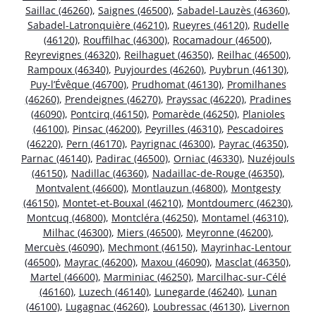
Saillac (46260)
,
Saignes (46500)
,
Sabadel-Lauzès (46360)
,
Sabadel-Latronquière (46210)
,
Rueyres (46120)
,
Rudelle
(46120)
,
Rouffilhac (46300)
,
Rocamadour (46500)
,
Reyrevignes (46320)
,
Reilhaguet (46350)
,
Reilhac (46500)
,
Rampoux (46340)
,
Puyjourdes (46260)
,
Puybrun (46130)
,
Puy-l’Évêque (46700)
,
Prudhomat (46130)
,
Promilhanes
(46260)
,
Prendeignes (46270)
,
Prayssac (46220)
,
Pradines
(46090)
,
Pontcirq (46150)
,
Pomarède (46250)
,
Planioles
(46100)
,
Pinsac (46200)
,
Peyrilles (46310)
,
Pescadoires
(46220)
,
Pern (46170)
,
Payrignac (46300)
,
Payrac (46350)
,
Parnac (46140)
,
Padirac (46500)
,
Orniac (46330)
,
Nuzéjouls
(46150)
,
Nadillac (46360)
,
Nadaillac-de-Rouge (46350)
,
Montvalent (46600)
,
Montlauzun (46800)
,
Montgesty
(46150)
,
Montet-et-Bouxal (46210)
,
Montdoumerc (46230)
,
Montcuq (46800)
,
Montcléra (46250)
,
Montamel (46310)
,
Milhac (46300)
,
Miers (46500)
,
Meyronne (46200)
,
Mercuès (46090)
,
Mechmont (46150)
,
Mayrinhac-Lentour
(46500)
,
Mayrac (46200)
,
Maxou (46090)
,
Masclat (46350)
,
Martel (46600)
,
Marminiac (46250)
,
Marcilhac-sur-Célé
(46160)
,
Luzech (46140)
,
Lunegarde (46240)
,
Lunan
(46100)
,
Lugagnac (46260)
,
Loubressac (46130)
,
Livernon