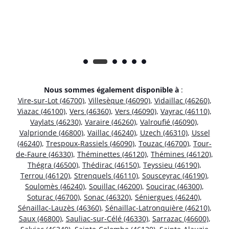
Nous sommes également disponible à
:
Vire-sur-Lot (46700)
,
Villesèque (46090)
,
Vidaillac (46260)
,
Viazac (46100)
,
Vers (46360)
,
Vers (46090)
,
Vayrac (46110)
,
Vaylats (46230)
,
Varaire (46260)
,
Valroufié (46090)
,
Valprionde (46800)
,
Vaillac (46240)
,
Uzech (46310)
,
Ussel
(46240)
,
Trespoux-Rassiels (46090)
,
Touzac (46700)
,
Tour-
de-Faure (46330)
,
Théminettes (46120)
,
Thémines (46120)
,
Thégra (46500)
,
Thédirac (46150)
,
Teyssieu (46190)
,
Terrou (46120)
,
Strenquels (46110)
,
Sousceyrac (46190)
,
Soulomès (46240)
,
Souillac (46200)
,
Soucirac (46300)
,
Soturac (46700)
,
Sonac (46320)
,
Séniergues (46240)
,
Sénaillac-Lauzès (46360)
,
Sénaillac-Latronquière (46210)
,
Saux (46800)
,
Sauliac-sur-Célé (46330)
,
Sarrazac (46600)
,