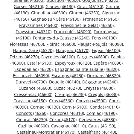
Gramat (46500)
,
Gourdon (46300)
,
Goujounac (46250)
,
Gorses (46210)
,
Glanes (46130)
,
Girac (46130)
,
Gintrac
(46130)
,
Ginouillac (46300)
,
Gindou (46250)
,
Gigouzac
(46150)
,
Gagnac-sur-Cère (46130)
,
Frontenac (46160)
,
Frayssinhes (46400)
,
Frayssinet-le-Gélat (46250)
,
Frayssinet (46310)
,
Francoulès (46090)
,
Fourmagnac
(46100)
,
Fontanes-du-Causse (46240)
,
Fons (46100)
,
Floressas (46700)
,
Floirac (46600)
,
Flaujac-Poujols (46090)
,
Flaujac-Gare (46320)
,
Flaugnac (46170)
,
Figeac (46100)
,
Felzins (46270)
,
Faycelles (46100)
,
Fargues (46800)
,
Fajoles
(46300)
,
Estal (46130)
,
Espeyroux (46120)
,
Espère (46090)
,
Espédaillac (46320)
,
Espagnac-Sainte-Eulalie (46320)
,
Esclauzels (46090)
,
Escamps (46230)
,
Durbans (46320)
,
Duravel (46700)
,
Douelle (46140)
,
Dégagnac (46340)
,
Cuzance (46600)
,
Cuzac (46270)
,
Creysse (46600)
,
Cressensac (46600)
,
Cremps (46230)
,
Crégols (46330)
,
Crayssac (46150)
,
Cras (46360)
,
Couzou (46500)
,
Cours
(46090)
,
Cornac (46130)
,
Corn (46100)
,
Condat (46110)
,
Concots (46260)
,
Concorès (46310)
,
Comiac (46190)
,
Cieurac (46230)
,
Cézac (46170)
,
Cénevières (46330)
,
Cazillac (46600)
,
Cavagnac (46110)
,
Catus (46150)
,
Castelnau-Montratier (46170)
,
Castelfranc (46140)
,