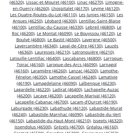
(46320)
,
Lissac-et-Mouret (46100)
,
Linac (46270)
,
Limogne-
en-Quercy (46260)
,
Lhospitalet (46170)
,
Leyme (46120)
,
Les Quatre-Routes-du-Lot (46110)
,
Les Junies (46150)
,
Les
Arques (46250)
,
Léobard (46300)
,
Lentillac-Saint-Blaise
(46100)
,
Lentillac-du-Causse (46330)
,
Lebreil (46800)
,
Le
Roc (46200)
,
Le Montat (46090)
,
Le Bouyssou (46120)
,
Le
Boulvé (46800)
,
Le Bastit (46500)
,
Lavergne (46500)
,
Lavercantière (46340)
,
Laval-de-Cère (46130)
,
Lauzès
(46360)
,
Lauresses (46210)
,
Latronquière (46210)
,
Latouille-Lentillac (46400)
,
Lascabanes (46800)
,
Larroque-
Toirac (46160)
,
Laroque-des-Arcs (46090)
,
Larnagol
(46160)
,
Laramière (46260)
,
Lanzac (46200)
,
Lamothe-
Fénelon (46350)
,
Lamothe-Cassel (46240)
,
Lamativie
(46190)
,
Lamagdelaine (46090)
,
Lalbenque (46230)
,
Lagardelle (46220)
,
Ladirat (46400)
,
Lachapelle-Auzac
(46200)
,
Lacave (46200)
,
Lacapelle-Marival (46120)
,
Lacapelle-Cabanac (46700)
,
Lacam-d’Ourcet (46190)
,
Laburgade (46230)
,
Labathude (46120)
,
Labastide-Murat
(46240)
,
Labastide-Marnhac (46090)
,
Labastide-du-Vert
(46150)
,
Labastide-du-Haut-Mont (46210)
,
Issepts (46320)
,
Issendolus (46500)
,
Grézels (46700)
,
Gréalou (46160)
,