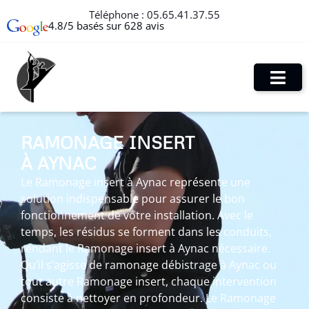
Téléphone :
05.65.41.37.55
4.8/5 basés sur 628 avis
RAMONAGE INSERT
À AYNAC
Le Ramonage insert à Aynac représente une
solution indispensable pour assurer le bon
fonctionnement de votre installation. Avec le
temps, les résidus se forment dans les conduits,
rendant le Ramonage insert à Aynac nécessaire.
Qu’il s’agisse de ramonage débistrage à Aynac ou
tout autre Ramonage insert, chaque intervention
consiste à nettoyer en profondeur. Le Ramonage