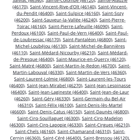
Salviac (46340)
,
Sainte-Colombe (46120)
,
Sainte-Alauzie
(46170)
,
Saint-Vincent-Rive-d’Olt (46140)
,
Saint-Vincent-
du-Pendit (46400)
,
Saint-Sulpice (46160)
,
Saint-Sozy
(46200)
,
Saint-Sauveur-la-Vallée (46240)
,
Saint-Pierre-
Toirac (46160)
,
Saint-Pierre-Lafeuille (46090)
,
Saint-
Perdoux (46100)
,
Saint-Paul-de-Vern (46400)
,
Saint-Paul-
de-Loubressac (46170)
,
Saint-Pantaléon (46800)
,
Saint-
Michel-Loubéjou (46130)
,
Saint-Michel-de-Bannières
(46110)
,
Saint-Médard-Nicourby (46210)
,
Saint-Médard-
de-Presque (46400)
,
Saint-Maurice-en-Quercy (46120)
,
Saint-Matré (46800)
,
Saint-Martin-le-Redon (46700)
,
Saint-
Martin-Labouval (46330)
,
Saint-Martin-de-Vers (46360)
,
Saint-Laurent-Lolmie (46800)
,
Saint-Laurent-les-Tours
(46400)
,
Saint-Jean-Mirabel (46270)
,
Saint-Jean-Lespinasse
(46400)
,
Saint-Jean-Lagineste (46400)
,
Saint-Jean-de-Laur
(46260)
,
Saint-Géry (46330)
,
Saint-Germain-du-Bel-Air
(46310)
,
Saint-Félix (46100)
,
Saint-Denis-lès-Martel
(46600)
,
Saint-Denis-Catus (46150)
,
Saint-Daunès (46800)
,
Saint-Cirq-Souillaguet (46300)
,
Saint-Cirq-Madelon
(46300)
,
Saint-Cirq-Lapopie (46330)
,
Saint-Cirgues (46210)
,
Saint-Chels (46160)
,
Saint-Chamarand (46310)
,
Saint-
Cernin (46360)
,
Saint-Céré (46400)
,
Saint-Bressou (46120)
,