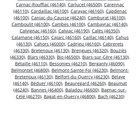
Carnac-Rouffiac (46140)
,
Carlucet (46500)
,
Carennac
(46110)
,
Cardaillac (46100)
,
Carayac (46160)
,
Capdenac
(46100)
,
Caniac-du-Causse (46240)
,
Camburat (46100)
,
Camboulit (46100)
,
Cambes (46100)
,
Cambayrac (46140)
,
Calvignac (46160)
,
Calviac (46190)
,
Calès (46350)
,
Calamane (46150)
,
Cajarc (46160)
,
Caillac (46140)
,
Cahus
(46130)
,
Cahors (46000)
,
Cadrieu (46160)
,
Cabrerets
(46330)
,
Bretenoux (46130)
,
Brengues (46320)
,
Bouziès
(46330)
,
Blars (46330)
,
Bio (46500)
,
Biars-sur-Cère (46130)
,
Bétaille (46110)
,
Bessonies (46210)
,
Berganty (46090)
,
Belmontet (46800)
,
Belmont-Sainte-Foi (46230)
,
Belmont-
Bretenoux (46130)
,
Belfort-du-Quercy (46230)
,
Bélaye
(46140)
,
Béduer (46100)
,
Beauregard (46260)
,
Beaumat
(46240)
,
Bannes (46400)
,
Baladou (46600)
,
Bagnac-sur-
Célé (46270)
,
Bagat-en-Quercy (46800)
,
Bach (46230)