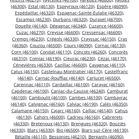
(46300)
,
Estal (46130)
,
Espeyroux (46120)
,
Espère (46090)
,
Espédaillac (46320)
,
Espagnac-Sainte-Eulalie (46320)
,
Escamps (46230)
,
Durbans (46320)
,
Duravel (46700)
,
Douelle (46140)
,
Dégagnac (46340)
,
Cuzance (46600)
,
Cuzac (46270)
,
Creysse (46600)
,
Cressensac (46600)
,
Cremps (46230)
,
Crégols (46330)
,
Crayssac (46150)
,
Cras
(46360)
,
Couzou (46500)
,
Cours (46090)
,
Cornac (46130)
,
Corn (46100)
,
Condat (46110)
,
Concots (46260)
,
Concorès
(46310)
,
Comiac (46190)
,
Cieurac (46230)
,
Cézac (46170)
,
Cénevières (46330)
,
Cazillac (46600)
,
Cavagnac (46110)
,
Catus (46150)
,
Castelnau-Montratier (46170)
,
Castelfranc
(46140)
,
Carnac-Rouffiac (46140)
,
Carlucet (46500)
,
Carennac (46110)
,
Cardaillac (46100)
,
Carayac (46160)
,
Capdenac (46100)
,
Caniac-du-Causse (46240)
,
Camburat
(46100)
,
Camboulit (46100)
,
Cambes (46100)
,
Cambayrac
(46140)
,
Calvignac (46160)
,
Calviac (46190)
,
Calès (46350)
,
Calamane (46150)
,
Cajarc (46160)
,
Caillac (46140)
,
Cahus
(46130)
,
Cahors (46000)
,
Cadrieu (46160)
,
Cabrerets
(46330)
,
Bretenoux (46130)
,
Brengues (46320)
,
Bouziès
(46330)
,
Blars (46330)
,
Bio (46500)
,
Biars-sur-Cère (46130)
,
Bétaille (46110)
,
Bessonies (46210)
,
Berganty (46090)
,