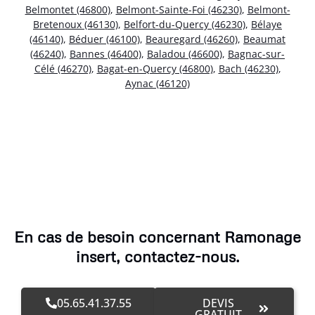
Belmontet (46800)
,
Belmont-Sainte-Foi (46230)
,
Belmont-
Bretenoux (46130)
,
Belfort-du-Quercy (46230)
,
Bélaye
(46140)
,
Béduer (46100)
,
Beauregard (46260)
,
Beaumat
(46240)
,
Bannes (46400)
,
Baladou (46600)
,
Bagnac-sur-
Célé (46270)
,
Bagat-en-Quercy (46800)
,
Bach (46230)
,
Aynac (46120)
En cas de besoin concernant Ramonage
insert, contactez-nous.
05.65.41.37.55
DEVIS
GRATUIT