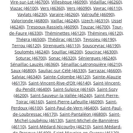
Vire-sur-Lot (46700)
,
Villesèque (46090)
,
Vidaillac (46260)
,
Viazac (46100)
,
Vers (46360)
,
Vers (46090)
,
Vayrac (46110)
,
Vaylats (46230)
,
Varaire (46260)
,
Valroufié (46090)
,
Valprionde (46800)
,
Vaillac (46240)
,
Uzech (46310)
,
Ussel
(46240)
,
Trespoux-Rassiels (46090)
,
Touzac (46700)
,
Tour-
de-Faure (46330)
,
Théminettes (46120)
,
Thémines (46120)
,
Thégra (46500)
,
Thédirac (46150)
,
Teyssieu (46190)
,
Terrou (46120)
,
Strenquels (46110)
,
Sousceyrac (46190)
,
Soulomès (46240)
,
Souillac (46200)
,
Soucirac (46300)
,
Soturac (46700)
,
Sonac (46320)
,
Séniergues (46240)
,
Sénaillac-Lauzès (46360)
,
Sénaillac-Latronquière (46210)
,
Saux (46800)
,
Sauliac-sur-Célé (46330)
,
Sarrazac (46600)
,
Salviac (46340)
,
Sainte-Colombe (46120)
,
Sainte-Alauzie
(46170)
,
Saint-Vincent-Rive-d’Olt (46140)
,
Saint-Vincent-
du-Pendit (46400)
,
Saint-Sulpice (46160)
,
Saint-Sozy
(46200)
,
Saint-Sauveur-la-Vallée (46240)
,
Saint-Pierre-
Toirac (46160)
,
Saint-Pierre-Lafeuille (46090)
,
Saint-
Perdoux (46100)
,
Saint-Paul-de-Vern (46400)
,
Saint-Paul-
de-Loubressac (46170)
,
Saint-Pantaléon (46800)
,
Saint-
Michel-Loubéjou (46130)
,
Saint-Michel-de-Bannières
(46110)
,
Saint-Médard-Nicourby (46210)
,
Saint-Médard-
de-Presque (46400)
,
Saint-Maurice-en-Quercy (46120)
,