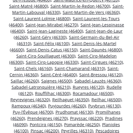
Saint-Matré (46800)
,
Saint-Martin-le-Redon (46700)
,
Saint-
Martin-Labouval (46330)
,
Saint-Martin-de-Vers (46360)
,
Saint-Laurent-Lolmie (46800)
,
Saint-Laurent-les-Tours
(46400)
,
Saint-Jean-Mirabel (46270)
,
Saint-Jean-Lespinasse
(46400)
,
Saint-Jean-Lagineste (46400)
,
Saint-Jean-de-Laur
(46260)
,
Saint-Géry (46330)
,
Saint-Germain-du-Bel-Air
(46310)
,
Saint-Félix (46100)
,
Saint-Denis-lès-Martel
(46600)
,
Saint-Denis-Catus (46150)
,
Saint-Daunès (46800)
,
Saint-Cirq-Souillaguet (46300)
,
Saint-Cirq-Madelon
(46300)
,
Saint-Cirq-Lapopie (46330)
,
Saint-Cirgues (46210)
,
Saint-Chels (46160)
,
Saint-Chamarand (46310)
,
Saint-
Cernin (46360)
,
Saint-Céré (46400)
,
Saint-Bressou (46120)
,
Saillac (46260)
,
Saignes (46500)
,
Sabadel-Lauzès (46360)
,
Sabadel-Latronquière (46210)
,
Rueyres (46120)
,
Rudelle
(46120)
,
Rouffilhac (46300)
,
Rocamadour (46500)
,
Reyrevignes (46320)
,
Reilhaguet (46350)
,
Reilhac (46500)
,
Rampoux (46340)
,
Puyjourdes (46260)
,
Puybrun (46130)
,
Puy-l’Évêque (46700)
,
Prudhomat (46130)
,
Promilhanes
(46260)
,
Prendeignes (46270)
,
Prayssac (46220)
,
Pradines
(46090)
,
Pontcirq (46150)
,
Pomarède (46250)
,
Planioles
(46100)
,
Pinsac (46200)
,
Peyrilles (46310)
,
Pescadoires