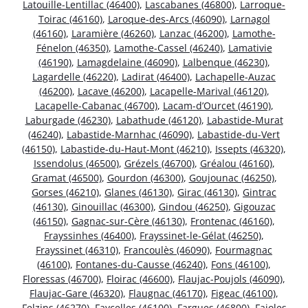
Latouille-Lentillac (46400)
,
Lascabanes (46800)
,
Larroque-
Toirac (46160)
,
Laroque-des-Arcs (46090)
,
Larnagol
(46160)
,
Laramière (46260)
,
Lanzac (46200)
,
Lamothe-
Fénelon (46350)
,
Lamothe-Cassel (46240)
,
Lamativie
(46190)
,
Lamagdelaine (46090)
,
Lalbenque (46230)
,
Lagardelle (46220)
,
Ladirat (46400)
,
Lachapelle-Auzac
(46200)
,
Lacave (46200)
,
Lacapelle-Marival (46120)
,
Lacapelle-Cabanac (46700)
,
Lacam-d’Ourcet (46190)
,
Laburgade (46230)
,
Labathude (46120)
,
Labastide-Murat
(46240)
,
Labastide-Marnhac (46090)
,
Labastide-du-Vert
(46150)
,
Labastide-du-Haut-Mont (46210)
,
Issepts (46320)
,
Issendolus (46500)
,
Grézels (46700)
,
Gréalou (46160)
,
Gramat (46500)
,
Gourdon (46300)
,
Goujounac (46250)
,
Gorses (46210)
,
Glanes (46130)
,
Girac (46130)
,
Gintrac
(46130)
,
Ginouillac (46300)
,
Gindou (46250)
,
Gigouzac
(46150)
,
Gagnac-sur-Cère (46130)
,
Frontenac (46160)
,
Frayssinhes (46400)
,
Frayssinet-le-Gélat (46250)
,
Frayssinet (46310)
,
Francoulès (46090)
,
Fourmagnac
(46100)
,
Fontanes-du-Causse (46240)
,
Fons (46100)
,
Floressas (46700)
,
Floirac (46600)
,
Flaujac-Poujols (46090)
,
Flaujac-Gare (46320)
,
Flaugnac (46170)
,
Figeac (46100)
,
Felzins (46270)
,
Faycelles (46100)
,
Fargues (46800)
,
Fajoles