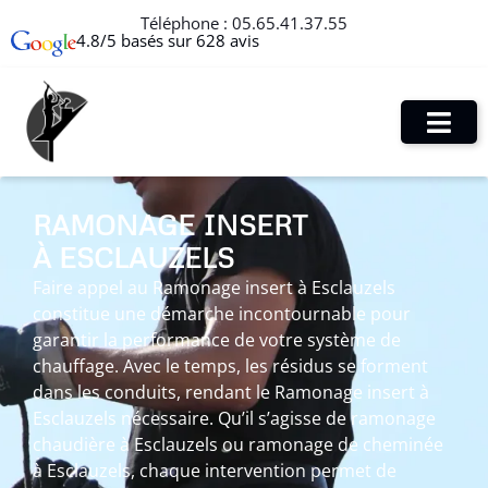
Téléphone :
05.65.41.37.55
4.8/5 basés sur 628 avis
RAMONAGE INSERT
À ESCLAUZELS
Faire appel au Ramonage insert à Esclauzels
constitue une démarche incontournable pour
garantir la performance de votre système de
chauffage. Avec le temps, les résidus se forment
dans les conduits, rendant le Ramonage insert à
Esclauzels nécessaire. Qu’il s’agisse de ramonage
chaudière à Esclauzels ou ramonage de cheminée
à Esclauzels, chaque intervention permet de