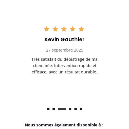
Kevin Gauthier
27 septembre 2025
vec
Très satisfait du débistrage de ma
E
tuel
cheminée. Intervention rapide et
dé
e.
efficace, avec un résultat durable.
Nous sommes également disponible à
: