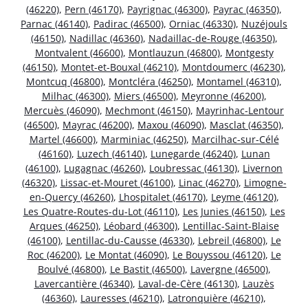
(46220)
,
Pern (46170)
,
Payrignac (46300)
,
Payrac (46350)
,
Parnac (46140)
,
Padirac (46500)
,
Orniac (46330)
,
Nuzéjouls
(46150)
,
Nadillac (46360)
,
Nadaillac-de-Rouge (46350)
,
Montvalent (46600)
,
Montlauzun (46800)
,
Montgesty
(46150)
,
Montet-et-Bouxal (46210)
,
Montdoumerc (46230)
,
Montcuq (46800)
,
Montcléra (46250)
,
Montamel (46310)
,
Milhac (46300)
,
Miers (46500)
,
Meyronne (46200)
,
Mercuès (46090)
,
Mechmont (46150)
,
Mayrinhac-Lentour
(46500)
,
Mayrac (46200)
,
Maxou (46090)
,
Masclat (46350)
,
Martel (46600)
,
Marminiac (46250)
,
Marcilhac-sur-Célé
(46160)
,
Luzech (46140)
,
Lunegarde (46240)
,
Lunan
(46100)
,
Lugagnac (46260)
,
Loubressac (46130)
,
Livernon
(46320)
,
Lissac-et-Mouret (46100)
,
Linac (46270)
,
Limogne-
en-Quercy (46260)
,
Lhospitalet (46170)
,
Leyme (46120)
,
Les Quatre-Routes-du-Lot (46110)
,
Les Junies (46150)
,
Les
Arques (46250)
,
Léobard (46300)
,
Lentillac-Saint-Blaise
(46100)
,
Lentillac-du-Causse (46330)
,
Lebreil (46800)
,
Le
Roc (46200)
,
Le Montat (46090)
,
Le Bouyssou (46120)
,
Le
Boulvé (46800)
,
Le Bastit (46500)
,
Lavergne (46500)
,
Lavercantière (46340)
,
Laval-de-Cère (46130)
,
Lauzès
(46360)
,
Lauresses (46210)
,
Latronquière (46210)
,