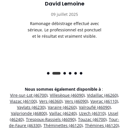
David Lemoine
09 juillet 2025
Ramonage débistrage effectué avec
T
s
sérieux. Le professionnel est ponctuel
et le résultat est vraiment visible.
e
Nous sommes également disponible à
:
Vire-sur-Lot (46700)
,
Villesèque (46090)
,
Vidaillac (46260)
,
Viazac (46100)
,
Vers (46360)
,
Vers (46090)
,
Vayrac (46110)
,
Vaylats (46230)
,
Varaire (46260)
,
Valroufié (46090)
,
Valprionde (46800)
,
Vaillac (46240)
,
Uzech (46310)
,
Ussel
(46240)
,
Trespoux-Rassiels (46090)
,
Touzac (46700)
,
Tour-
de-Faure (46330)
,
Théminettes (46120)
,
Thémines (46120)
,