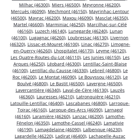
Milhac (46300)
,
Miers (46500)
,
Meyronne (46200)
,
Mercuès (46090)
,
Mechmont (46150)
,
Mayrinhac-Lentour
(46500)
,
Mayrac (46200)
,
Maxou (46090)
,
Masclat (46350)
,
Martel (46600)
,
Marminiac (46250)
,
Marcilhac-sur-Célé
(46160)
,
Luzech (46140)
,
Lunegarde (46240)
,
Lunan
(46100)
,
Lugagnac (46260)
,
Loubressac (46130)
,
Livernon
(46320)
,
Lissac-et-Mouret (46100)
,
Linac (46270)
,
Limogne-
en-Quercy (46260)
,
Lhospitalet (46170)
,
Leyme (46120)
,
Les Quatre-Routes-du-Lot (46110)
,
Les Junies (46150)
,
Les
Arques (46250)
,
Léobard (46300)
,
Lentillac-Saint-Blaise
(46100)
,
Lentillac-du-Causse (46330)
,
Lebreil (46800)
,
Le
Roc (46200)
,
Le Montat (46090)
,
Le Bouyssou (46120)
,
Le
Boulvé (46800)
,
Le Bastit (46500)
,
Lavergne (46500)
,
Lavercantière (46340)
,
Laval-de-Cère (46130)
,
Lauzès
(46360)
,
Lauresses (46210)
,
Latronquière (46210)
,
Latouille-Lentillac (46400)
,
Lascabanes (46800)
,
Larroque-
Toirac (46160)
,
Laroque-des-Arcs (46090)
,
Larnagol
(46160)
,
Laramière (46260)
,
Lanzac (46200)
,
Lamothe-
Fénelon (46350)
,
Lamothe-Cassel (46240)
,
Lamativie
(46190)
,
Lamagdelaine (46090)
,
Lalbenque (46230)
,
Lagardelle (46220)
,
Ladirat (46400)
,
Lachapelle-Auzac