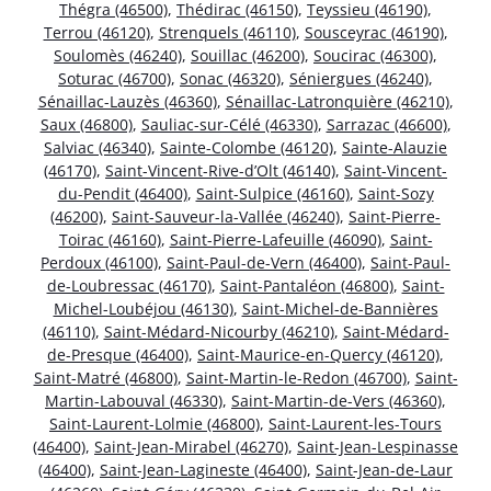
Thégra (46500)
,
Thédirac (46150)
,
Teyssieu (46190)
,
Terrou (46120)
,
Strenquels (46110)
,
Sousceyrac (46190)
,
Soulomès (46240)
,
Souillac (46200)
,
Soucirac (46300)
,
Soturac (46700)
,
Sonac (46320)
,
Séniergues (46240)
,
Sénaillac-Lauzès (46360)
,
Sénaillac-Latronquière (46210)
,
Saux (46800)
,
Sauliac-sur-Célé (46330)
,
Sarrazac (46600)
,
Salviac (46340)
,
Sainte-Colombe (46120)
,
Sainte-Alauzie
(46170)
,
Saint-Vincent-Rive-d’Olt (46140)
,
Saint-Vincent-
du-Pendit (46400)
,
Saint-Sulpice (46160)
,
Saint-Sozy
(46200)
,
Saint-Sauveur-la-Vallée (46240)
,
Saint-Pierre-
Toirac (46160)
,
Saint-Pierre-Lafeuille (46090)
,
Saint-
Perdoux (46100)
,
Saint-Paul-de-Vern (46400)
,
Saint-Paul-
de-Loubressac (46170)
,
Saint-Pantaléon (46800)
,
Saint-
Michel-Loubéjou (46130)
,
Saint-Michel-de-Bannières
(46110)
,
Saint-Médard-Nicourby (46210)
,
Saint-Médard-
de-Presque (46400)
,
Saint-Maurice-en-Quercy (46120)
,
Saint-Matré (46800)
,
Saint-Martin-le-Redon (46700)
,
Saint-
Martin-Labouval (46330)
,
Saint-Martin-de-Vers (46360)
,
Saint-Laurent-Lolmie (46800)
,
Saint-Laurent-les-Tours
(46400)
,
Saint-Jean-Mirabel (46270)
,
Saint-Jean-Lespinasse
(46400)
,
Saint-Jean-Lagineste (46400)
,
Saint-Jean-de-Laur