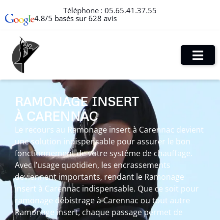
Téléphone :
05.65.41.37.55
4.8/5 basés sur 628 avis
RAMONAGE INSERT
À CARENNAC
Le recours au Ramonage insert à Carennac devient
une solution indispensable pour assurer le bon
fonctionnement de votre système de chauffage.
Avec l’usage quotidien, les encrassements
deviennent importants, rendant le Ramonage
insert à Carennac indispensable. Que ce soit pour
ramonage débistrage à Carennac ou tout autre
Ramonage insert, chaque passage permet de