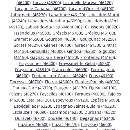
(46200)
,
Lacave (46200)
,
Lacapelle-Marival (46120)
,
Lacapelle-Cabanac (46700)
,
Lacam-d’Ourcet (46190)
,
Laburgade (46230)
,
Labathude (46120)
,
Labastide-Murat
(46240)
,
Labastide-Marnhac (46090)
,
Labastide-du-Vert
(46150)
,
Labastide-du-Haut-Mont (46210)
,
Issepts (46320)
,
Issendolus (46500)
,
Grézels (46700)
,
Gréalou (46160)
,
Gramat (46500)
,
Gourdon (46300)
,
Goujounac (46250)
,
Gorses (46210)
,
Glanes (46130)
,
Girac (46130)
,
Gintrac
(46130)
,
Ginouillac (46300)
,
Gindou (46250)
,
Gigouzac
(46150)
,
Gagnac-sur-Cère (46130)
,
Frontenac (46160)
,
Frayssinhes (46400)
,
Frayssinet-le-Gélat (46250)
,
Frayssinet (46310)
,
Francoulès (46090)
,
Fourmagnac
(46100)
,
Fontanes-du-Causse (46240)
,
Fons (46100)
,
Floressas (46700)
,
Floirac (46600)
,
Flaujac-Poujols (46090)
,
Flaujac-Gare (46320)
,
Flaugnac (46170)
,
Figeac (46100)
,
Felzins (46270)
,
Faycelles (46100)
,
Fargues (46800)
,
Fajoles
(46300)
,
Estal (46130)
,
Espeyroux (46120)
,
Espère (46090)
,
Espédaillac (46320)
,
Espagnac-Sainte-Eulalie (46320)
,
Esclauzels (46090)
,
Escamps (46230)
,
Durbans (46320)
,
Duravel (46700)
,
Douelle (46140)
,
Dégagnac (46340)
,
Cuzance (46600)
,
Cuzac (46270)
,
Creysse (46600)
,