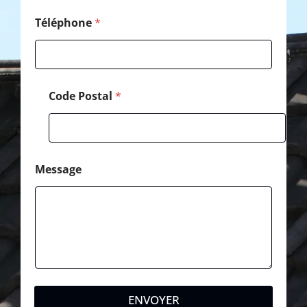
a
i
Téléphone
*
l
Code Postal
*
Message
ENVOYER