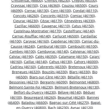
Cressensac (46600)
,
Cremps (46230)
,
Crégols (46330)
,
Crayssac (46150)
,
Cras (46360)
,
Couzou (46500)
,
Cours
(46090)
,
Cornac (46130)
,
Corn (46100)
,
Condat (46110)
,
Concots (46260)
,
Concorès (46310)
,
Comiac (46190)
,
Cieurac (46230)
,
Cézac (46170)
,
Cénevières (46330)
,
Cazillac (46600)
,
Cavagnac (46110)
,
Catus (46150)
,
Castelnau-Montratier (46170)
,
Castelfranc (46140)
,
Carnac-Rouffiac (46140)
,
Carlucet (46500)
,
Cardaillac
(46100)
,
Carayac (46160)
,
Capdenac (46100)
,
Caniac-du-
Causse (46240)
,
Camburat (46100)
,
Camboulit (46100)
,
Cambes (46100)
,
Cambayrac (46140)
,
Calvignac (46160)
,
Calviac (46190)
,
Calès (46350)
,
Calamane (46150)
,
Cajarc
(46160)
,
Caillac (46140)
,
Cahus (46130)
,
Cahors (46000)
,
Cadrieu (46160)
,
Cabrerets (46330)
,
Bretenoux (46130)
,
Brengues (46320)
,
Bouziès (46330)
,
Blars (46330)
,
Bio
(46500)
,
Biars-sur-Cère (46130)
,
Bétaille (46110)
,
Bessonies (46210)
,
Berganty (46090)
,
Belmontet (46800)
,
Belmont-Sainte-Foi (46230)
,
Belmont-Bretenoux (46130)
,
Belfort-du-Quercy (46230)
,
Bélaye (46140)
,
Béduer
(46100)
,
Beauregard (46260)
,
Beaumat (46240)
,
Bannes
(46400)
,
Baladou (46600)
,
Bagnac-sur-Célé (46270)
,
Bagat-
en-Quercy (46800)
,
Bach (46230)
,
Aynac (46120)