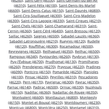
(46260)
,
Saint-Géry (46330)
,
Saint-Germain-du-Bel-Air
(46310)
,
Saint-Félix (46100)
,
Saint-Denis-lès-Martel
(46600)
,
Saint-Denis-Catus (46150)
,
Saint-Daunès (46800)
,
Saint-Cirq-Souillaguet (46300)
,
Saint-Cirq-Madelon
(46300)
,
Saint-Cirq-Lapopie (46330)
,
Saint-Cirgues (46210)
,
Saint-Chels (46160)
,
Saint-Chamarand (46310)
,
Saint-
Cernin (46360)
,
Saint-Céré (46400)
,
Saint-Bressou (46120)
,
Saillac (46260)
,
Saignes (46500)
,
Sabadel-Lauzès (46360)
,
Sabadel-Latronquière (46210)
,
Rueyres (46120)
,
Rudelle
(46120)
,
Rouffilhac (46300)
,
Rocamadour (46500)
,
Reyrevignes (46320)
,
Reilhaguet (46350)
,
Reilhac (46500)
,
Rampoux (46340)
,
Puyjourdes (46260)
,
Puybrun (46130)
,
Puy-l’Évêque (46700)
,
Prudhomat (46130)
,
Promilhanes
(46260)
,
Prendeignes (46270)
,
Prayssac (46220)
,
Pradines
(46090)
,
Pontcirq (46150)
,
Pomarède (46250)
,
Planioles
(46100)
,
Pinsac (46200)
,
Peyrilles (46310)
,
Pescadoires
(46220)
,
Pern (46170)
,
Payrignac (46300)
,
Payrac (46350)
,
Parnac (46140)
,
Padirac (46500)
,
Orniac (46330)
,
Nuzéjouls
(46150)
,
Nadillac (46360)
,
Nadaillac-de-Rouge (46350)
,
Montvalent (46600)
,
Montlauzun (46800)
,
Montgesty
(46150)
,
Montet-et-Bouxal (46210)
,
Montdoumerc (46230)
,
Montcuq (46800)
,
Montcléra (46250)
,
Montamel (46310)
,