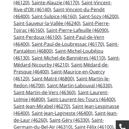
(46120)
,
Sainte-Alauzie (46170)
,
Saint-Vincent-
Rive-d’Olt (46140)
,
Saint-Vincent-du-Pendit
(46400)
,
Saint-Sulpice (46160)
,
Saint-Sozy (46200)
,
Saint-Sauveur-la-Vallée (46240)
,
Saint-Pierre-
Toirac (46160)
,
Saint-Pierre-Lafeuille (46090)
,
Saint-Perdoux (46100)
,
Saint-Paul-de-Vern
(46400)
,
Saint-Paul-de-Loubressac (46170)
,
Saint-
Pantaléon (46800)
,
Saint-Michel-Loubéjou
(46130)
,
Saint-Michel-de-Bannières (46110)
,
Saint-
Médard-Nicourby (46210)
,
Saint-Médard-de-
Presque (46400)
,
Saint-Maurice-en-Quercy
(46120)
,
Saint-Matré (46800)
,
Saint-Martin-le-
Redon (46700)
,
Saint-Martin-Labouval (46330)
,
Saint-Martin-de-Vers (46360)
,
Saint-Laurent-
Lolmie (46800)
,
Saint-Laurent-les-Tours (46400)
,
Saint-Jean-Mirabel (46270)
,
Saint-Jean-Lespinasse
(46400)
,
Saint-Jean-Lagineste (46400)
,
Saint-Jean-
de-Laur (46260)
,
Saint-Géry (46330)
,
Saint-
Germain-du-Bel-Air (46310)
,
Saint-Félix (46100)
,