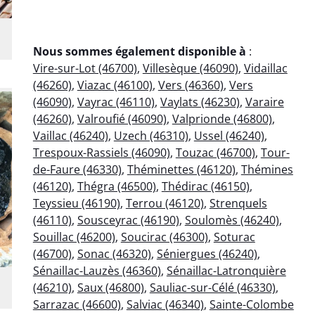
Nous sommes également disponible à
:
Vire-sur-Lot (46700)
,
Villesèque (46090)
,
Vidaillac
(46260)
,
Viazac (46100)
,
Vers (46360)
,
Vers
(46090)
,
Vayrac (46110)
,
Vaylats (46230)
,
Varaire
(46260)
,
Valroufié (46090)
,
Valprionde (46800)
,
Vaillac (46240)
,
Uzech (46310)
,
Ussel (46240)
,
Trespoux-Rassiels (46090)
,
Touzac (46700)
,
Tour-
de-Faure (46330)
,
Théminettes (46120)
,
Thémines
(46120)
,
Thégra (46500)
,
Thédirac (46150)
,
Teyssieu (46190)
,
Terrou (46120)
,
Strenquels
(46110)
,
Sousceyrac (46190)
,
Soulomès (46240)
,
Souillac (46200)
,
Soucirac (46300)
,
Soturac
(46700)
,
Sonac (46320)
,
Séniergues (46240)
,
Sénaillac-Lauzès (46360)
,
Sénaillac-Latronquière
(46210)
,
Saux (46800)
,
Sauliac-sur-Célé (46330)
,
Sarrazac (46600)
,
Salviac (46340)
,
Sainte-Colombe