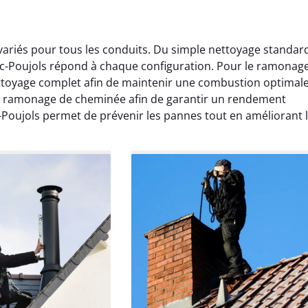
variés pour tous les conduits. Du simple nettoyage standar
ac-Poujols répond à chaque configuration. Pour le ramonag
ettoyage complet afin de maintenir une combustion optimale
le ramonage de cheminée afin de garantir un rendement
-Poujols permet de prévenir les pannes tout en améliorant 
Lavigne
Anthony Caron
ier 2026
14 juin 2025
age réalisé dans
Très bon service de ramonage
 efficace, propre et
débistrage. Le conduit était très
 surprise. Je
encrassé et tout a été nettoyé
mande.
parfaitement. Travail soigné.