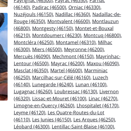
Payrignac (46300)
,
Payrac (46350)
,
Parnac
(46140)
,
Padirac (46500)
,
Orniac (46330)
,
Nuzéjouls (46150)
,
Nadillac (46360)
,
Nadaillac-de-
Rouge (46350)
,
Montvalent (46600)
,
Montlauzun
(46800)
,
Montgesty (46150)
,
Montet-et-Bouxal
(46210)
,
Montdoumerc (46230)
,
Montcuq (46800)
,
Montcléra (46250)
,
Montamel (46310)
,
Milhac
(46300)
,
Miers (46500)
,
Meyronne (46200)
,
Mercuès (46090)
,
Mechmont (46150)
,
Mayrinhac-
Lentour (46500)
,
Mayrac (46200)
,
Maxou (46090)
,
Masclat (46350)
,
Martel (46600)
,
Marminiac
(46250)
,
Marcilhac-sur-Célé (46160)
,
Luzech
(46140)
,
Lunegarde (46240)
,
Lunan (46100)
,
Lugagnac (46260)
,
Loubressac (46130)
,
Livernon
(46320)
,
Lissac-et-Mouret (46100)
,
Linac (46270)
,
Limogne-en-Quercy (46260)
,
Lhospitalet (46170)
,
Leyme (46120)
,
Les Quatre-Routes-du-Lot
(46110)
,
Les Junies (46150)
,
Les Arques (46250)
,
Léobard (46300)
,
Lentillac-Saint-Blaise (46100)
,