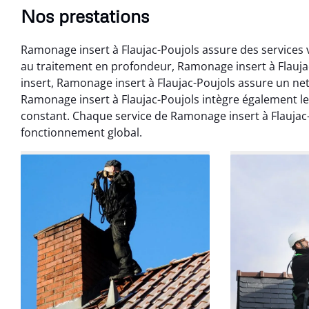
Nos prestations
Ramonage insert à Flaujac-Poujols assure des services 
au traitement en profondeur, Ramonage insert à Flauj
insert, Ramonage insert à Flaujac-Poujols assure un n
Ramonage insert à Flaujac-Poujols intègre également 
constant. Chaque service de Ramonage insert à Flaujac
fonctionnement global.
Benoît 
07 févr
Ramonage débistr
les règles. Travail
sans mauvaise
recom