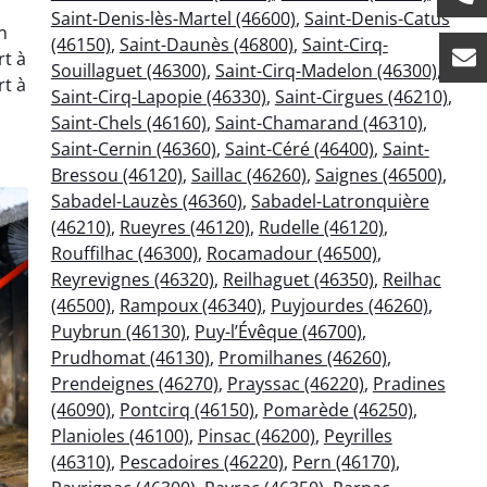
Saint-Denis-lès-Martel (46600)
,
Saint-Denis-Catus
n
(46150)
,
Saint-Daunès (46800)
,
Saint-Cirq-
rt à
Souillaguet (46300)
,
Saint-Cirq-Madelon (46300)
,
rt à
Saint-Cirq-Lapopie (46330)
,
Saint-Cirgues (46210)
,
Saint-Chels (46160)
,
Saint-Chamarand (46310)
,
Saint-Cernin (46360)
,
Saint-Céré (46400)
,
Saint-
Bressou (46120)
,
Saillac (46260)
,
Saignes (46500)
,
Sabadel-Lauzès (46360)
,
Sabadel-Latronquière
(46210)
,
Rueyres (46120)
,
Rudelle (46120)
,
Rouffilhac (46300)
,
Rocamadour (46500)
,
Reyrevignes (46320)
,
Reilhaguet (46350)
,
Reilhac
(46500)
,
Rampoux (46340)
,
Puyjourdes (46260)
,
Puybrun (46130)
,
Puy-l’Évêque (46700)
,
Prudhomat (46130)
,
Promilhanes (46260)
,
Prendeignes (46270)
,
Prayssac (46220)
,
Pradines
(46090)
,
Pontcirq (46150)
,
Pomarède (46250)
,
Planioles (46100)
,
Pinsac (46200)
,
Peyrilles
(46310)
,
Pescadoires (46220)
,
Pern (46170)
,