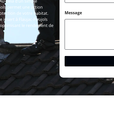
 Au-delà d’un simple
jols permet une action
Message
otection de votre habitat.
 insert à Flaujac-Poujols
 optimisant le rendement de