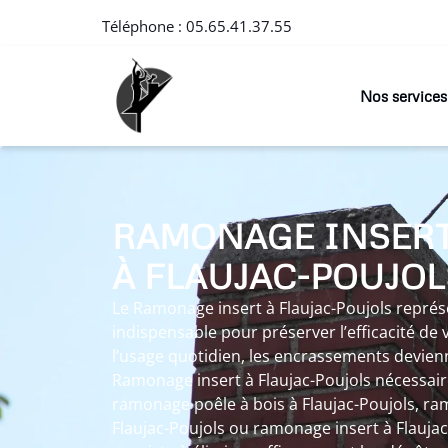
Téléphone :
05.65.41.37.55
Nos services
RAMONAGE INSER
À FLAUJAC-POUJOL
Le Ramonage insert à Flaujac-Poujols représ
indispensable pour préserver l’efficacité de v
l’usage quotidien, les encrassements devien
Ramonage insert à Flaujac-Poujols nécessair
ramonage poêle à bois à Flaujac-Poujols, ra
Flaujac-Poujols ou ramonage insert à Flauja