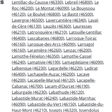
us
Lentillac-du-Causse (46330)
,
Lebreil (46800)
,
Le
Roc (46200)
,
Le Montat (46090)
,
Le Bouyssou
(46120)
,
Le Boulvé (46800)
,
Le Bastit (46500)
,
Lavergne (46500)
,
Lavercantière (46340)
,
Laval-
de-Cère (46130)
,
Lauzès (46360)
,
Lauresses
(46210)
,
Latronquière (46210)
,
Latouille-Lentillac
(46400)
,
Lascabanes (46800)
,
Larroque-Toirac
(46160)
,
Laroque-des-Arcs (46090)
,
Larnagol
(46160)
,
Laramière (46260)
,
Lanzac (46200)
,
Lamothe-Fénelon (46350)
,
Lamothe-Cassel
(46240)
,
Lamativie (46190)
,
Lamagdelaine (46090)
,
Lalbenque (46230)
,
Lagardelle (46220)
,
Ladirat
(46400)
,
Lachapelle-Auzac (46200)
,
Lacave
(46200)
,
Lacapelle-Marival (46120)
,
Lacapelle-
Cabanac (46700)
,
Lacam-d’Ourcet (46190)
,
Laburgade (46230)
,
Labathude (46120)
,
Labastide-Murat (46240)
,
Labastide-Marnhac
(46090)
,
Labastide-du-Vert (46150)
,
Labastide-du-
e
Haut-Mont (46210)
,
Issepts (46320)
,
Issendolus