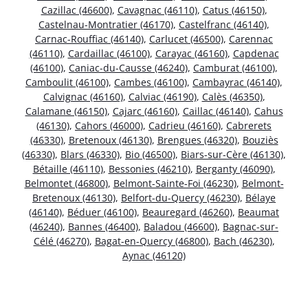
Cazillac (46600)
,
Cavagnac (46110)
,
Catus (46150)
,
Castelnau-Montratier (46170)
,
Castelfranc (46140)
,
Carnac-Rouffiac (46140)
,
Carlucet (46500)
,
Carennac
(46110)
,
Cardaillac (46100)
,
Carayac (46160)
,
Capdenac
(46100)
,
Caniac-du-Causse (46240)
,
Camburat (46100)
,
Camboulit (46100)
,
Cambes (46100)
,
Cambayrac (46140)
,
Calvignac (46160)
,
Calviac (46190)
,
Calès (46350)
,
Calamane (46150)
,
Cajarc (46160)
,
Caillac (46140)
,
Cahus
(46130)
,
Cahors (46000)
,
Cadrieu (46160)
,
Cabrerets
(46330)
,
Bretenoux (46130)
,
Brengues (46320)
,
Bouziès
(46330)
,
Blars (46330)
,
Bio (46500)
,
Biars-sur-Cère (46130)
,
Bétaille (46110)
,
Bessonies (46210)
,
Berganty (46090)
,
Belmontet (46800)
,
Belmont-Sainte-Foi (46230)
,
Belmont-
Bretenoux (46130)
,
Belfort-du-Quercy (46230)
,
Bélaye
(46140)
,
Béduer (46100)
,
Beauregard (46260)
,
Beaumat
(46240)
,
Bannes (46400)
,
Baladou (46600)
,
Bagnac-sur-
Célé (46270)
,
Bagat-en-Quercy (46800)
,
Bach (46230)
,
Aynac (46120)