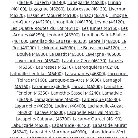
(46160)
,
Luzech (46140)
,
Lunegarde (46240)
,
Lunan
(46100)
,
Lugagnac (46260)
,
Loubressac (46130)
,
Livernon
(46320)
,
Lissac-et-Mouret (46100)
,
Linac (46270)
,
Limogne-
en-Quercy (46260)
,
Lhospitalet (46170)
,
Leyme (46120)
,
Les Quatre-Routes-du-Lot (46110)
,
Les Junies (46150)
,
Les
Arques (46250)
,
Léobard (46300)
,
Lentillac-Saint-Blaise
(46100)
,
Lentillac-du-Causse (46330)
,
Lebreil (46800)
,
Le
Roc (46200)
,
Le Montat (46090)
,
Le Bouyssou (46120)
,
Le
Boulvé (46800)
,
Le Bastit (46500)
,
Lavergne (46500)
,
Lavercantière (46340)
,
Laval-de-Cère (46130)
,
Lauzès
(46360)
,
Lauresses (46210)
,
Latronquière (46210)
,
Latouille-Lentillac (46400)
,
Lascabanes (46800)
,
Larroque-
Toirac (46160)
,
Laroque-des-Arcs (46090)
,
Larnagol
(46160)
,
Laramière (46260)
,
Lanzac (46200)
,
Lamothe-
Fénelon (46350)
,
Lamothe-Cassel (46240)
,
Lamativie
(46190)
,
Lamagdelaine (46090)
,
Lalbenque (46230)
,
Lagardelle (46220)
,
Ladirat (46400)
,
Lachapelle-Auzac
(46200)
,
Lacave (46200)
,
Lacapelle-Marival (46120)
,
Lacapelle-Cabanac (46700)
,
Lacam-d’Ourcet (46190)
,
Laburgade (46230)
,
Labathude (46120)
,
Labastide-Murat
(46240)
,
Labastide-Marnhac (46090)
,
Labastide-du-Vert