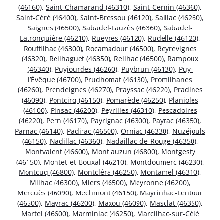
(46160)
,
Saint-Chamarand (46310)
,
Saint-Cernin (46360)
,
Saint-Céré (46400)
,
Saint-Bressou (46120)
,
Saillac (46260)
,
Saignes (46500)
,
Sabadel-Lauzès (46360)
,
Sabadel-
Latronquière (46210)
,
Rueyres (46120)
,
Rudelle (46120)
,
Rouffilhac (46300)
,
Rocamadour (46500)
,
Reyrevignes
(46320)
,
Reilhaguet (46350)
,
Reilhac (46500)
,
Rampoux
(46340)
,
Puyjourdes (46260)
,
Puybrun (46130)
,
Puy-
l’Évêque (46700)
,
Prudhomat (46130)
,
Promilhanes
(46260)
,
Prendeignes (46270)
,
Prayssac (46220)
,
Pradines
(46090)
,
Pontcirq (46150)
,
Pomarède (46250)
,
Planioles
(46100)
,
Pinsac (46200)
,
Peyrilles (46310)
,
Pescadoires
(46220)
,
Pern (46170)
,
Payrignac (46300)
,
Payrac (46350)
,
Parnac (46140)
,
Padirac (46500)
,
Orniac (46330)
,
Nuzéjouls
(46150)
,
Nadillac (46360)
,
Nadaillac-de-Rouge (46350)
,
Montvalent (46600)
,
Montlauzun (46800)
,
Montgesty
(46150)
,
Montet-et-Bouxal (46210)
,
Montdoumerc (46230)
,
Montcuq (46800)
,
Montcléra (46250)
,
Montamel (46310)
,
Milhac (46300)
,
Miers (46500)
,
Meyronne (46200)
,
Mercuès (46090)
,
Mechmont (46150)
,
Mayrinhac-Lentour
(46500)
,
Mayrac (46200)
,
Maxou (46090)
,
Masclat (46350)
,
Martel (46600)
,
Marminiac (46250)
,
Marcilhac-sur-Célé