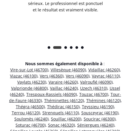
s
sérieux. Le professionnel est ponctuel
et le résultat est vraiment visible.
e
Nous sommes également disponible à
:
Vire-sur-Lot (46700)
,
Villesèque (46090)
,
Vidaillac (46260)
,
Viazac (46100)
,
Vers (46360)
,
Vers (46090)
,
Vayrac (46110)
,
Vaylats (46230)
,
Varaire (46260)
,
Valroufié (46090)
,
Valprionde (46800)
,
Vaillac (46240)
,
Uzech (46310)
,
Ussel
(46240)
,
Trespoux-Rassiels (46090)
,
Touzac (46700)
,
Tour-
de-Faure (46330)
,
Théminettes (46120)
,
Thémines (46120)
,
Thégra (46500)
,
Thédirac (46150)
,
Teyssieu (46190)
,
Terrou (46120)
,
Strenquels (46110)
,
Sousceyrac (46190)
,
Soulomès (46240)
,
Souillac (46200)
,
Soucirac (46300)
,
Soturac (46700)
,
Sonac (46320)
,
Séniergues (46240)
,