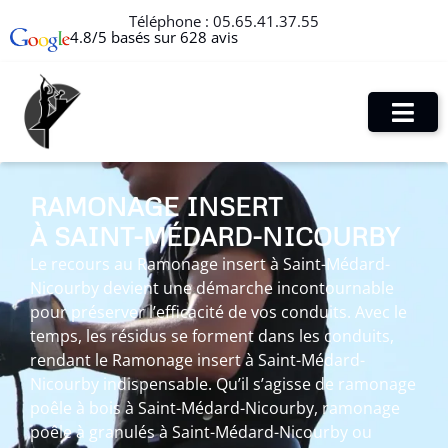
Téléphone :
05.65.41.37.55
4.8/5 basés sur 628 avis
RAMONAGE INSERT
À SAINT-MÉDARD-NICOURBY
Le recours au Ramonage insert à Saint-Médard-
Nicourby devient une démarche incontournable
pour préserver l’efficacité de vos conduits. Avec le
temps, les résidus se forment dans les conduits,
rendant le Ramonage insert à Saint-Médard-
Nicourby indispensable. Qu’il s’agisse de ramonage
poêle à bois à Saint-Médard-Nicourby, ramonage
poêle à granulés à Saint-Médard-Nicourby ou