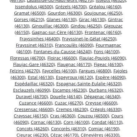
(46150)
,
Labastide-du-Haut-Mont (46210)
,
Issepts (46320)
,
Issendolus (46500)
,
Grézels (46700)
,
Gréalou (46160)
,
Gramat (46500)
,
Gourdon (46300)
,
Goujounac (46250)
,
Gorses (46210)
,
Glanes (46130)
,
Girac (46130)
,
Gintrac
(46130)
,
Ginouillac (46300)
,
Gindou (46250)
,
Gigouzac
(46150)
,
Gagnac-sur-Cère (46130)
,
Frontenac (46160)
,
Frayssinhes (46400)
,
Frayssinet-le-Gélat (46250)
,
Frayssinet (46310)
,
Francoulès (46090)
,
Fourmagnac
(46100)
,
Fontanes-du-Causse (46240)
,
Fons (46100)
,
Floressas (46700)
,
Floirac (46600)
,
Flaujac-Poujols (46090)
,
Flaujac-Gare (46320)
,
Flaugnac (46170)
,
Figeac (46100)
,
Felzins (46270)
,
Faycelles (46100)
,
Fargues (46800)
,
Fajoles
(46300)
,
Estal (46130)
,
Espeyroux (46120)
,
Espère (46090)
,
Espédaillac (46320)
,
Espagnac-Sainte-Eulalie (46320)
,
Esclauzels (46090)
,
Escamps (46230)
,
Durbans (46320)
,
Duravel (46700)
,
Douelle (46140)
,
Dégagnac (46340)
,
Cuzance (46600)
,
Cuzac (46270)
,
Creysse (46600)
,
Cressensac (46600)
,
Cremps (46230)
,
Crégols (46330)
,
Crayssac (46150)
,
Cras (46360)
,
Couzou (46500)
,
Cours
(46090)
,
Cornac (46130)
,
Corn (46100)
,
Condat (46110)
,
Concots (46260)
,
Concorès (46310)
,
Comiac (46190)
,
Cieurac (46230)
,
Cézac (46170)
,
Cénevières (46330)
,