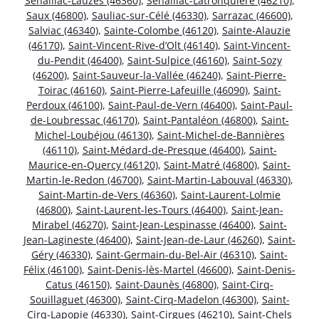
Sénaillac-Lauzès (46360)
,
Sénaillac-Latronquière (46210)
,
Saux (46800)
,
Sauliac-sur-Célé (46330)
,
Sarrazac (46600)
,
Salviac (46340)
,
Sainte-Colombe (46120)
,
Sainte-Alauzie
(46170)
,
Saint-Vincent-Rive-d’Olt (46140)
,
Saint-Vincent-
du-Pendit (46400)
,
Saint-Sulpice (46160)
,
Saint-Sozy
(46200)
,
Saint-Sauveur-la-Vallée (46240)
,
Saint-Pierre-
Toirac (46160)
,
Saint-Pierre-Lafeuille (46090)
,
Saint-
Perdoux (46100)
,
Saint-Paul-de-Vern (46400)
,
Saint-Paul-
de-Loubressac (46170)
,
Saint-Pantaléon (46800)
,
Saint-
Michel-Loubéjou (46130)
,
Saint-Michel-de-Bannières
(46110)
,
Saint-Médard-de-Presque (46400)
,
Saint-
Maurice-en-Quercy (46120)
,
Saint-Matré (46800)
,
Saint-
Martin-le-Redon (46700)
,
Saint-Martin-Labouval (46330)
,
Saint-Martin-de-Vers (46360)
,
Saint-Laurent-Lolmie
(46800)
,
Saint-Laurent-les-Tours (46400)
,
Saint-Jean-
Mirabel (46270)
,
Saint-Jean-Lespinasse (46400)
,
Saint-
Jean-Lagineste (46400)
,
Saint-Jean-de-Laur (46260)
,
Saint-
Géry (46330)
,
Saint-Germain-du-Bel-Air (46310)
,
Saint-
Félix (46100)
,
Saint-Denis-lès-Martel (46600)
,
Saint-Denis-
Catus (46150)
,
Saint-Daunès (46800)
,
Saint-Cirq-
Souillaguet (46300)
,
Saint-Cirq-Madelon (46300)
,
Saint-
Cirq-Lapopie (46330)
,
Saint-Cirgues (46210)
,
Saint-Chels