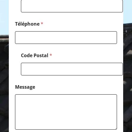
e
*
C
o
d
Téléphone
*
e
Code Postal
*
Message