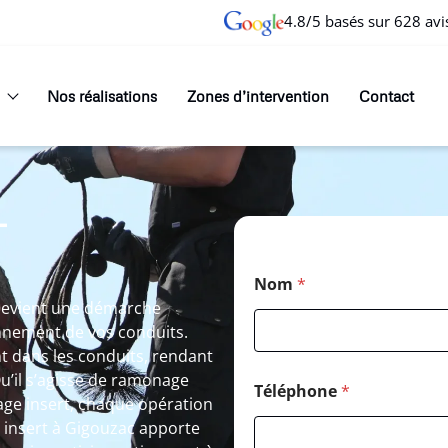
4.8/5 basés sur 628 avi
Nos réalisations
Zones d’intervention
Contact
T
Nom
*
devient une démarche
nnement de vos conduits.
nt dans les conduits, rendant
u’il s’agisse de ramonage
Téléphone
*
ge insert, chaque opération
 insert à Gigouzac apporte