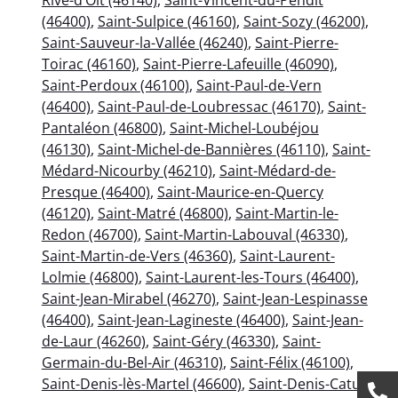
(46400)
,
Saint-Sulpice (46160)
,
Saint-Sozy (46200)
,
Saint-Sauveur-la-Vallée (46240)
,
Saint-Pierre-
Toirac (46160)
,
Saint-Pierre-Lafeuille (46090)
,
Saint-Perdoux (46100)
,
Saint-Paul-de-Vern
(46400)
,
Saint-Paul-de-Loubressac (46170)
,
Saint-
Pantaléon (46800)
,
Saint-Michel-Loubéjou
(46130)
,
Saint-Michel-de-Bannières (46110)
,
Saint-
Médard-Nicourby (46210)
,
Saint-Médard-de-
Presque (46400)
,
Saint-Maurice-en-Quercy
(46120)
,
Saint-Matré (46800)
,
Saint-Martin-le-
Redon (46700)
,
Saint-Martin-Labouval (46330)
,
Saint-Martin-de-Vers (46360)
,
Saint-Laurent-
Lolmie (46800)
,
Saint-Laurent-les-Tours (46400)
,
Saint-Jean-Mirabel (46270)
,
Saint-Jean-Lespinasse
(46400)
,
Saint-Jean-Lagineste (46400)
,
Saint-Jean-
de-Laur (46260)
,
Saint-Géry (46330)
,
Saint-
Germain-du-Bel-Air (46310)
,
Saint-Félix (46100)
,
Saint-Denis-lès-Martel (46600)
,
Saint-Denis-Catus