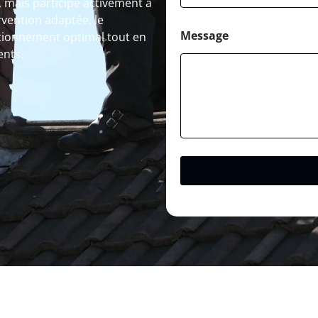
, mais participe activement à
rvention adaptée, le
Message
tionnement optimal tout en
ents.