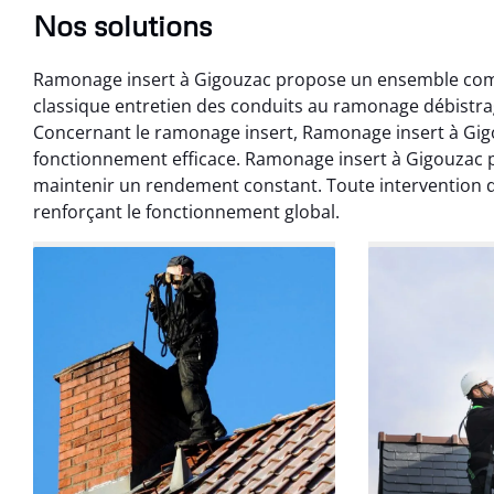
Nos solutions
Ramonage insert à Gigouzac propose un ensemble comp
classique entretien des conduits au ramonage débistr
Concernant le ramonage insert, Ramonage insert à Gigo
fonctionnement efficace. Ramonage insert à Gigouzac
maintenir un rendement constant. Toute intervention de
Benoît 
renforçant le fonctionnement global.
07 févr
Ramonage débistr
les règles. Travail
sans mauvaise
recom