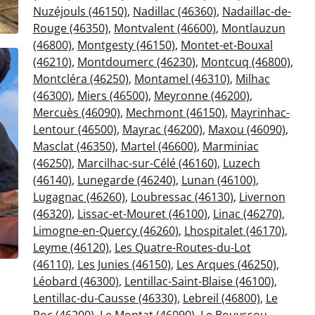
Nuzéjouls (46150)
,
Nadillac (46360)
,
Nadaillac-de-
Rouge (46350)
,
Montvalent (46600)
,
Montlauzun
(46800)
,
Montgesty (46150)
,
Montet-et-Bouxal
(46210)
,
Montdoumerc (46230)
,
Montcuq (46800)
,
Montcléra (46250)
,
Montamel (46310)
,
Milhac
(46300)
,
Miers (46500)
,
Meyronne (46200)
,
Mercuès (46090)
,
Mechmont (46150)
,
Mayrinhac-
Lentour (46500)
,
Mayrac (46200)
,
Maxou (46090)
,
Masclat (46350)
,
Martel (46600)
,
Marminiac
(46250)
,
Marcilhac-sur-Célé (46160)
,
Luzech
(46140)
,
Lunegarde (46240)
,
Lunan (46100)
,
Lugagnac (46260)
,
Loubressac (46130)
,
Livernon
(46320)
,
Lissac-et-Mouret (46100)
,
Linac (46270)
,
Limogne-en-Quercy (46260)
,
Lhospitalet (46170)
,
Leyme (46120)
,
Les Quatre-Routes-du-Lot
(46110)
,
Les Junies (46150)
,
Les Arques (46250)
,
Léobard (46300)
,
Lentillac-Saint-Blaise (46100)
,
Lentillac-du-Causse (46330)
,
Lebreil (46800)
,
Le
Roc (46200)
,
Le Montat (46090)
,
Le Bouyssou