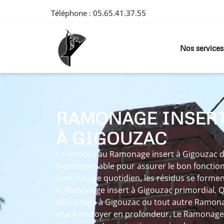
Téléphone :
05.65.41.37.55
Nos services
RAMONAGE INSER
À GIGOUZAC
Le recours au Ramonage insert à Gigouzac 
incontournable pour assurer le bon fonctio
Avec l’usage quotidien, les résidus se forme
le Ramonage insert à Gigouzac primordial. Q
débistrage à Gigouzac ou tout autre Ramona
vise à nettoyer en profondeur. Le Ramonage