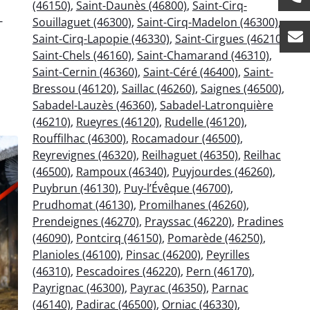
(46150)
,
Saint-Daunès (46800)
,
Saint-Cirq-
-
Souillaguet (46300)
,
Saint-Cirq-Madelon (46300)
,
Saint-Cirq-Lapopie (46330)
,
Saint-Cirgues (46210)
,
Saint-Chels (46160)
,
Saint-Chamarand (46310)
,
Saint-Cernin (46360)
,
Saint-Céré (46400)
,
Saint-
Bressou (46120)
,
Saillac (46260)
,
Saignes (46500)
,
Sabadel-Lauzès (46360)
,
Sabadel-Latronquière
(46210)
,
Rueyres (46120)
,
Rudelle (46120)
,
Rouffilhac (46300)
,
Rocamadour (46500)
,
Reyrevignes (46320)
,
Reilhaguet (46350)
,
Reilhac
(46500)
,
Rampoux (46340)
,
Puyjourdes (46260)
,
Puybrun (46130)
,
Puy-l’Évêque (46700)
,
Prudhomat (46130)
,
Promilhanes (46260)
,
Prendeignes (46270)
,
Prayssac (46220)
,
Pradines
(46090)
,
Pontcirq (46150)
,
Pomarède (46250)
,
Planioles (46100)
,
Pinsac (46200)
,
Peyrilles
(46310)
,
Pescadoires (46220)
,
Pern (46170)
,
Payrignac (46300)
,
Payrac (46350)
,
Parnac
(46140)
,
Padirac (46500)
,
Orniac (46330)
,