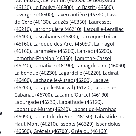
(46120)
,
Le Boulvé (46800)
,
Le Bastit (46500)
,
Lavergne (46500)
,
Lavercantière (46340)
,
Laval-
de-Cère (46130)
,
Lauzès (46360)
,
Lauresses
(46210)
,
Latronquière (46210)
,
Latouille-Lentillac
(46400)
,
Lascabanes (46800)
,
Larroque-Toirac
(46160)
,
Laroque-des-Arcs (46090)
,
Larnagol
(46160)
,
Laramière (46260)
,
Lanzac (46200)
,
Lamothe-Fénelon (46350)
,
Lamothe-Cassel
(46240)
,
Lamativie (46190)
,
Lamagdelaine (46090)
,
Lalbenque (46230)
,
Lagardelle (46220)
,
Ladirat
(46400)
,
Lachapelle-Auzac (46200)
,
Lacave
(46200)
,
Lacapelle-Marival (46120)
,
Lacapelle-
Cabanac (46700)
,
Lacam-d’Ourcet (46190)
,
Laburgade (46230)
,
Labathude (46120)
,
Labastide-Murat (46240)
,
Labastide-Marnhac
à
(46090)
,
Labastide-du-Vert (46150)
,
Labastide-du-
Haut-Mont (46210)
,
Issepts (46320)
,
Issendolus
(46500)
,
Grézels (46700)
,
Gréalou (46160)
,
e