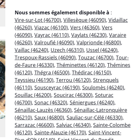
Nous sommes également disponible à
:
Vire-sur-Lot (46700)
,
Villesèque (46090)
,
Vidaillac
(46260)
,
Viazac (46100)
,
Vers (46360)
,
Vers
(46090)
,
Vayrac (46110)
,
Vaylats (46230)
,
Varaire
(46260)
,
Valroufié (46090)
,
Valprionde (46800)
,
Vaillac (46240)
,
Uzech (46310)
,
Ussel (46240)
,
Trespoux-Rassiels (46090)
,
Touzac (46700)
,
Tour-
de-Faure (46330)
,
Théminettes (46120)
,
Thémines
(46120)
,
Thégra (46500)
,
Thédirac (46150)
,
Teyssieu (46190)
,
Terrou (46120)
,
Strenquels
(46110)
,
Sousceyrac (46190)
,
Soulomès (46240)
,
Souillac (46200)
,
Soucirac (46300)
,
Soturac
(46700)
,
Sonac (46320)
,
Séniergues (46240)
,
Sénaillac-Lauzès (46360)
,
Sénaillac-Latronquière
(46210)
,
Saux (46800)
,
Sauliac-sur-Célé (46330)
,
Sarrazac (46600)
,
Salviac (46340)
,
Sainte-Colombe
(46120)
,
Sainte-Alauzie (46170)
,
Saint-Vincent-
Rive-d’Olt (46140)
,
Saint-Vincent-du-Pendit