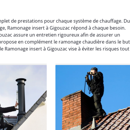
let de prestations pour chaque système de chauffage. Du
age, Ramonage insert à Gigouzac répond à chaque besoin.
uzac assure un entretien rigoureux afin de assurer un
 propose en complément le ramonage chaudière dans le but
 Ramonage insert à Gigouzac vise à éviter les risques tout
Lavigne
Anthony Caron
ier 2026
14 juin 2025
age réalisé dans
Très bon service de ramonage
 efficace, propre et
débistrage. Le conduit était très
 surprise. Je
encrassé et tout a été nettoyé
mande.
parfaitement. Travail soigné.