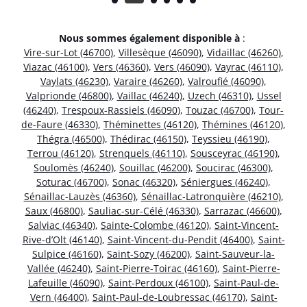
Nous sommes également disponible à
:
Vire-sur-Lot (46700)
,
Villesèque (46090)
,
Vidaillac (46260)
,
Viazac (46100)
,
Vers (46360)
,
Vers (46090)
,
Vayrac (46110)
,
Vaylats (46230)
,
Varaire (46260)
,
Valroufié (46090)
,
Valprionde (46800)
,
Vaillac (46240)
,
Uzech (46310)
,
Ussel
(46240)
,
Trespoux-Rassiels (46090)
,
Touzac (46700)
,
Tour-
de-Faure (46330)
,
Théminettes (46120)
,
Thémines (46120)
,
Thégra (46500)
,
Thédirac (46150)
,
Teyssieu (46190)
,
Terrou (46120)
,
Strenquels (46110)
,
Sousceyrac (46190)
,
Soulomès (46240)
,
Souillac (46200)
,
Soucirac (46300)
,
Soturac (46700)
,
Sonac (46320)
,
Séniergues (46240)
,
Sénaillac-Lauzès (46360)
,
Sénaillac-Latronquière (46210)
,
Saux (46800)
,
Sauliac-sur-Célé (46330)
,
Sarrazac (46600)
,
Salviac (46340)
,
Sainte-Colombe (46120)
,
Saint-Vincent-
Rive-d’Olt (46140)
,
Saint-Vincent-du-Pendit (46400)
,
Saint-
Sulpice (46160)
,
Saint-Sozy (46200)
,
Saint-Sauveur-la-
Vallée (46240)
,
Saint-Pierre-Toirac (46160)
,
Saint-Pierre-
Lafeuille (46090)
,
Saint-Perdoux (46100)
,
Saint-Paul-de-
Vern (46400)
,
Saint-Paul-de-Loubressac (46170)
,
Saint-