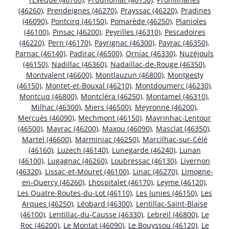
(46260)
,
Prendeignes (46270)
,
Prayssac (46220)
,
Pradines
(46090)
,
Pontcirq (46150)
,
Pomarède (46250)
,
Planioles
(46100)
,
Pinsac (46200)
,
Peyrilles (46310)
,
Pescadoires
(46220)
,
Pern (46170)
,
Payrignac (46300)
,
Payrac (46350)
,
Parnac (46140)
,
Padirac (46500)
,
Orniac (46330)
,
Nuzéjouls
(46150)
,
Nadillac (46360)
,
Nadaillac-de-Rouge (46350)
,
Montvalent (46600)
,
Montlauzun (46800)
,
Montgesty
(46150)
,
Montet-et-Bouxal (46210)
,
Montdoumerc (46230)
,
Montcuq (46800)
,
Montcléra (46250)
,
Montamel (46310)
,
Milhac (46300)
,
Miers (46500)
,
Meyronne (46200)
,
Mercuès (46090)
,
Mechmont (46150)
,
Mayrinhac-Lentour
(46500)
,
Mayrac (46200)
,
Maxou (46090)
,
Masclat (46350)
,
Martel (46600)
,
Marminiac (46250)
,
Marcilhac-sur-Célé
(46160)
,
Luzech (46140)
,
Lunegarde (46240)
,
Lunan
(46100)
,
Lugagnac (46260)
,
Loubressac (46130)
,
Livernon
(46320)
,
Lissac-et-Mouret (46100)
,
Linac (46270)
,
Limogne-
en-Quercy (46260)
,
Lhospitalet (46170)
,
Leyme (46120)
,
Les Quatre-Routes-du-Lot (46110)
,
Les Junies (46150)
,
Les
Arques (46250)
,
Léobard (46300)
,
Lentillac-Saint-Blaise
(46100)
,
Lentillac-du-Causse (46330)
,
Lebreil (46800)
,
Le
Roc (46200)
,
Le Montat (46090)
,
Le Bouyssou (46120)
,
Le