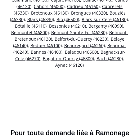
(46130)
,
Cahors (46000)
,
Cadrieu (46160)
,
Cabrerets
(46330)
,
Bretenoux (46130)
,
Brengues (46320)
,
Bouziès
(46330)
,
Blars (46330)
,
Bio (46500)
,
Biars-sur-Cère (46130)
,
Bétaille (46110)
,
Bessonies (46210)
,
Berganty (46090)
,
Belmontet (46800)
,
Belmont-Sainte-Foi (46230)
,
Belmont-
Bretenoux (46130)
,
Belfort-du-Quercy (46230)
,
Bélaye
(46140)
,
Béduer (46100)
,
Beauregard (46260)
,
Beaumat
(46240)
,
Bannes (46400)
,
Baladou (46600)
,
Bagnac-sur-
Célé (46270)
,
Bagat-en-Quercy (46800)
,
Bach (46230)
,
Aynac (46120)
Pour toute demande liée à Ramonage