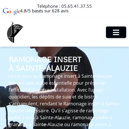
Téléphone :
05.65.41.37.55
4.8/5 basés sur 628 avis
RAMONAGE INSERT
À SAINTE-ALAUZIE
Le recours au Ramonage insert à Sainte-Alauzie
devient une étape essentielle pour préserver
l’efficacité de votre installation. Avec l’usage
quotidien, les dépôts de suie et de bistre
s’accumulent, rendant le Ramonage insert à Sainte-
Alauzie nécessaire. Qu’il s’agisse de ramonage
poêle à bois à Sainte-Alauzie, ramonage poêle à
granulés à Sainte-Alauzie ou ramonage insert à