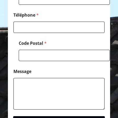
a
l
N
Téléphone
*
o
m
Code Postal
*
Message