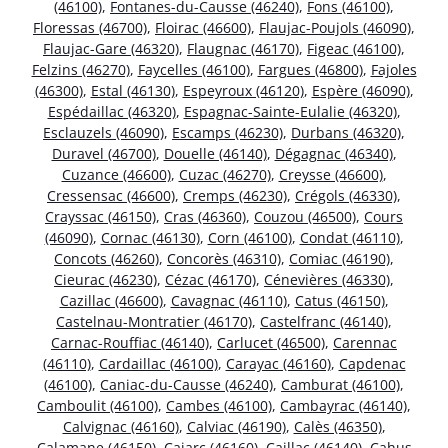
(46100)
,
Fontanes-du-Causse (46240)
,
Fons (46100)
,
Floressas (46700)
,
Floirac (46600)
,
Flaujac-Poujols (46090)
,
Flaujac-Gare (46320)
,
Flaugnac (46170)
,
Figeac (46100)
,
Felzins (46270)
,
Faycelles (46100)
,
Fargues (46800)
,
Fajoles
(46300)
,
Estal (46130)
,
Espeyroux (46120)
,
Espère (46090)
,
Espédaillac (46320)
,
Espagnac-Sainte-Eulalie (46320)
,
Esclauzels (46090)
,
Escamps (46230)
,
Durbans (46320)
,
Duravel (46700)
,
Douelle (46140)
,
Dégagnac (46340)
,
Cuzance (46600)
,
Cuzac (46270)
,
Creysse (46600)
,
Cressensac (46600)
,
Cremps (46230)
,
Crégols (46330)
,
Crayssac (46150)
,
Cras (46360)
,
Couzou (46500)
,
Cours
(46090)
,
Cornac (46130)
,
Corn (46100)
,
Condat (46110)
,
Concots (46260)
,
Concorès (46310)
,
Comiac (46190)
,
Cieurac (46230)
,
Cézac (46170)
,
Cénevières (46330)
,
Cazillac (46600)
,
Cavagnac (46110)
,
Catus (46150)
,
Castelnau-Montratier (46170)
,
Castelfranc (46140)
,
Carnac-Rouffiac (46140)
,
Carlucet (46500)
,
Carennac
(46110)
,
Cardaillac (46100)
,
Carayac (46160)
,
Capdenac
(46100)
,
Caniac-du-Causse (46240)
,
Camburat (46100)
,
Camboulit (46100)
,
Cambes (46100)
,
Cambayrac (46140)
,
Calvignac (46160)
,
Calviac (46190)
,
Calès (46350)
,
Calamane (46150)
,
Cajarc (46160)
,
Caillac (46140)
,
Cahus