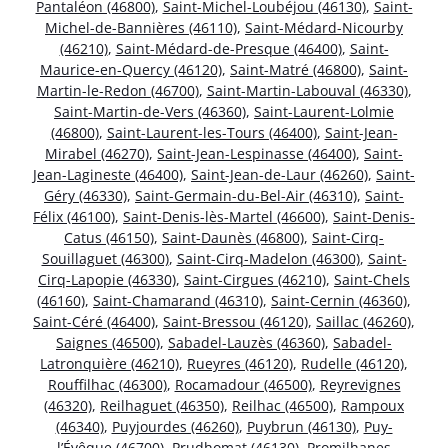
Pantaléon (46800)
,
Saint-Michel-Loubéjou (46130)
,
Saint-
Michel-de-Bannières (46110)
,
Saint-Médard-Nicourby
(46210)
,
Saint-Médard-de-Presque (46400)
,
Saint-
Maurice-en-Quercy (46120)
,
Saint-Matré (46800)
,
Saint-
Martin-le-Redon (46700)
,
Saint-Martin-Labouval (46330)
,
Saint-Martin-de-Vers (46360)
,
Saint-Laurent-Lolmie
(46800)
,
Saint-Laurent-les-Tours (46400)
,
Saint-Jean-
Mirabel (46270)
,
Saint-Jean-Lespinasse (46400)
,
Saint-
Jean-Lagineste (46400)
,
Saint-Jean-de-Laur (46260)
,
Saint-
Géry (46330)
,
Saint-Germain-du-Bel-Air (46310)
,
Saint-
Félix (46100)
,
Saint-Denis-lès-Martel (46600)
,
Saint-Denis-
Catus (46150)
,
Saint-Daunès (46800)
,
Saint-Cirq-
Souillaguet (46300)
,
Saint-Cirq-Madelon (46300)
,
Saint-
Cirq-Lapopie (46330)
,
Saint-Cirgues (46210)
,
Saint-Chels
(46160)
,
Saint-Chamarand (46310)
,
Saint-Cernin (46360)
,
Saint-Céré (46400)
,
Saint-Bressou (46120)
,
Saillac (46260)
,
Saignes (46500)
,
Sabadel-Lauzès (46360)
,
Sabadel-
Latronquière (46210)
,
Rueyres (46120)
,
Rudelle (46120)
,
Rouffilhac (46300)
,
Rocamadour (46500)
,
Reyrevignes
(46320)
,
Reilhaguet (46350)
,
Reilhac (46500)
,
Rampoux
(46340)
,
Puyjourdes (46260)
,
Puybrun (46130)
,
Puy-
l’Évêque (46700)
,
Prudhomat (46130)
,
Promilhanes