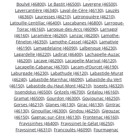
Boulvé (46800)
,
Le Bastit (46500)
,
Lavergne (46500)
,
Lavercantière (46340)
,
Laval-de-Cère (46130)
,
Lauzès
(46360)
,
Lauresses (46210)
,
Latronquière (46210)
,
Latouille-Lentillac (46400)
,
Lascabanes (46800)
,
Larroque-
Toirac (46160)
,
Laroque-des-Arcs (46090)
,
Larnagol
(46160)
,
Laramière (46260)
,
Lanzac (46200)
,
Lamothe-
Fénelon (46350)
,
Lamothe-Cassel (46240)
,
Lamativie
(46190)
,
Lamagdelaine (46090)
,
Lalbenque (46230)
,
Lagardelle (46220)
,
Ladirat (46400)
,
Lachapelle-Auzac
(46200)
,
Lacave (46200)
,
Lacapelle-Marival (46120)
,
Lacapelle-Cabanac (46700)
,
Lacam-d’Ourcet (46190)
,
Laburgade (46230)
,
Labathude (46120)
,
Labastide-Murat
(46240)
,
Labastide-Marnhac (46090)
,
Labastide-du-Vert
(46150)
,
Labastide-du-Haut-Mont (46210)
,
Issepts (46320)
,
Issendolus (46500)
,
Grézels (46700)
,
Gréalou (46160)
,
Gramat (46500)
,
Gourdon (46300)
,
Goujounac (46250)
,
Gorses (46210)
,
Glanes (46130)
,
Girac (46130)
,
Gintrac
(46130)
,
Ginouillac (46300)
,
Gindou (46250)
,
Gigouzac
(46150)
,
Gagnac-sur-Cère (46130)
,
Frontenac (46160)
,
Frayssinhes (46400)
,
Frayssinet-le-Gélat (46250)
,
Frayssinet (46310)
,
Francoulès (46090)
,
Fourmagnac