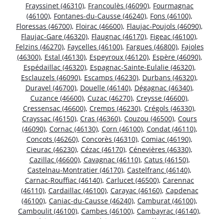
Frayssinet (46310)
,
Francoulès (46090)
,
Fourmagnac
(46100)
,
Fontanes-du-Causse (46240)
,
Fons (46100)
,
Floressas (46700)
,
Floirac (46600)
,
Flaujac-Poujols (46090)
,
Flaujac-Gare (46320)
,
Flaugnac (46170)
,
Figeac (46100)
,
Felzins (46270)
,
Faycelles (46100)
,
Fargues (46800)
,
Fajoles
(46300)
,
Estal (46130)
,
Espeyroux (46120)
,
Espère (46090)
,
Espédaillac (46320)
,
Espagnac-Sainte-Eulalie (46320)
,
Esclauzels (46090)
,
Escamps (46230)
,
Durbans (46320)
,
Duravel (46700)
,
Douelle (46140)
,
Dégagnac (46340)
,
Cuzance (46600)
,
Cuzac (46270)
,
Creysse (46600)
,
Cressensac (46600)
,
Cremps (46230)
,
Crégols (46330)
,
Crayssac (46150)
,
Cras (46360)
,
Couzou (46500)
,
Cours
(46090)
,
Cornac (46130)
,
Corn (46100)
,
Condat (46110)
,
Concots (46260)
,
Concorès (46310)
,
Comiac (46190)
,
Cieurac (46230)
,
Cézac (46170)
,
Cénevières (46330)
,
Cazillac (46600)
,
Cavagnac (46110)
,
Catus (46150)
,
Castelnau-Montratier (46170)
,
Castelfranc (46140)
,
Carnac-Rouffiac (46140)
,
Carlucet (46500)
,
Carennac
(46110)
,
Cardaillac (46100)
,
Carayac (46160)
,
Capdenac
(46100)
,
Caniac-du-Causse (46240)
,
Camburat (46100)
,
Camboulit (46100)
,
Cambes (46100)
,
Cambayrac (46140)
,