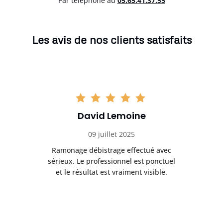
Par téléphone au
05.65.41.37.55
Les avis de nos clients satisfaits
David Lemoine
09 juillet 2025
Ramonage débistrage effectué avec
T
s
sérieux. Le professionnel est ponctuel
et le résultat est vraiment visible.
e