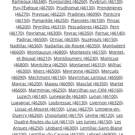
Rampoux (46340)
,
Puyjourdes (46260)
,
Puybrun (46130)
,
Puy-l’Évêque (46700)
,
Prudhomat (46130)
,
Prendeignes
(46270)
,
Prayssac (46220)
,
Pradines (46090)
,
Pontcirq
(46150)
,
Pomarède (46250)
,
Planioles (46100)
,
Pinsac
(46200)
,
Peyrilles (46310)
,
Pescadoires (46220)
,
Pern
(46170)
,
Payrignac (46300)
,
Payrac (46350)
,
Parnac (46140)
,
Padirac (46500)
,
Orniac (46330)
,
Nuzéjouls (46150)
,
Nadillac (46360)
,
Nadaillac-de-Rouge (46350)
,
Montvalent
(46600)
,
Montlauzun (46800)
,
Montgesty (46150)
,
Montet-
et-Bouxal (46210)
,
Montdoumerc (46230)
,
Montcuq
(46800)
,
Montcléra (46250)
,
Montamel (46310)
,
Milhac
(46300)
,
Miers (46500)
,
Meyronne (46200)
,
Mercuès
(46090)
,
Mechmont (46150)
,
Mayrinhac-Lentour (46500)
,
Mayrac (46200)
,
Maxou (46090)
,
Masclat (46350)
,
Martel
(46600)
,
Marminiac (46250)
,
Marcilhac-sur-Célé (46160)
,
Luzech (46140)
,
Lunegarde (46240)
,
Lunan (46100)
,
Lugagnac (46260)
,
Loubressac (46130)
,
Livernon (46320)
,
Lissac-et-Mouret (46100)
,
Linac (46270)
,
Limogne-en-
Quercy (46260)
,
Lhospitalet (46170)
,
Leyme (46120)
,
Les
Quatre-Routes-du-Lot (46110)
,
Les Junies (46150)
,
Les
Arques (46250)
,
Léobard (46300)
,
Lentillac-Saint-Blaise
(46100)
,
Lentillac-du-Causse (46330)
,
Lebreil (46800)
,
Le