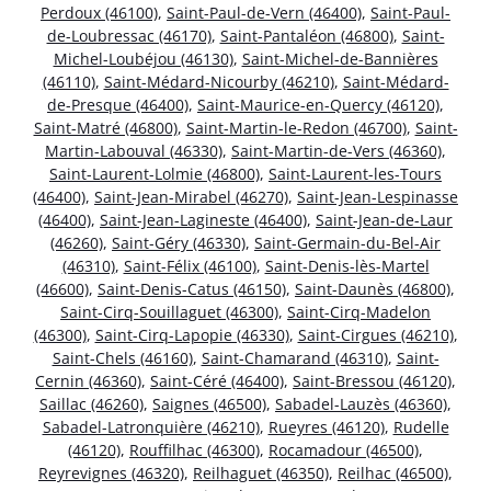
Perdoux (46100)
,
Saint-Paul-de-Vern (46400)
,
Saint-Paul-
de-Loubressac (46170)
,
Saint-Pantaléon (46800)
,
Saint-
Michel-Loubéjou (46130)
,
Saint-Michel-de-Bannières
(46110)
,
Saint-Médard-Nicourby (46210)
,
Saint-Médard-
de-Presque (46400)
,
Saint-Maurice-en-Quercy (46120)
,
Saint-Matré (46800)
,
Saint-Martin-le-Redon (46700)
,
Saint-
Martin-Labouval (46330)
,
Saint-Martin-de-Vers (46360)
,
Saint-Laurent-Lolmie (46800)
,
Saint-Laurent-les-Tours
(46400)
,
Saint-Jean-Mirabel (46270)
,
Saint-Jean-Lespinasse
(46400)
,
Saint-Jean-Lagineste (46400)
,
Saint-Jean-de-Laur
(46260)
,
Saint-Géry (46330)
,
Saint-Germain-du-Bel-Air
(46310)
,
Saint-Félix (46100)
,
Saint-Denis-lès-Martel
(46600)
,
Saint-Denis-Catus (46150)
,
Saint-Daunès (46800)
,
Saint-Cirq-Souillaguet (46300)
,
Saint-Cirq-Madelon
(46300)
,
Saint-Cirq-Lapopie (46330)
,
Saint-Cirgues (46210)
,
Saint-Chels (46160)
,
Saint-Chamarand (46310)
,
Saint-
Cernin (46360)
,
Saint-Céré (46400)
,
Saint-Bressou (46120)
,
Saillac (46260)
,
Saignes (46500)
,
Sabadel-Lauzès (46360)
,
Sabadel-Latronquière (46210)
,
Rueyres (46120)
,
Rudelle
(46120)
,
Rouffilhac (46300)
,
Rocamadour (46500)
,
Reyrevignes (46320)
,
Reilhaguet (46350)
,
Reilhac (46500)
,