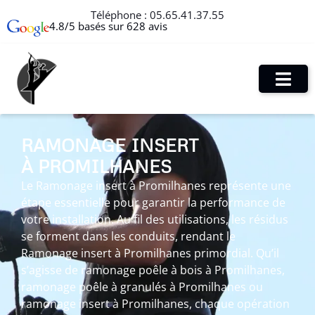
Téléphone :
05.65.41.37.55
4.8/5 basés sur 628 avis
RAMONAGE INSERT
À PROMILHANES
Le Ramonage insert à Promilhanes représente une
étape essentielle pour garantir la performance de
votre installation. Au fil des utilisations, les résidus
se forment dans les conduits, rendant le
Ramonage insert à Promilhanes primordial. Qu’il
s’agisse de ramonage poêle à bois à Promilhanes,
ramonage poêle à granulés à Promilhanes ou
ramonage insert à Promilhanes, chaque opération