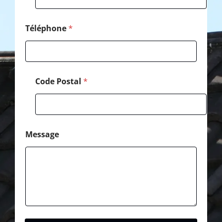
a
g
e
Téléphone
*
C
o
d
e
Code Postal
*
Message