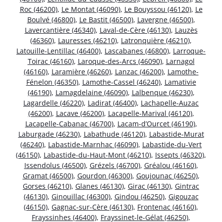
Roc (46200)
,
Le Montat (46090)
,
Le Bouyssou (46120)
,
Le
Boulvé (46800)
,
Le Bastit (46500)
,
Lavergne (46500)
,
Lavercantière (46340)
,
Laval-de-Cère (46130)
,
Lauzès
(46360)
,
Lauresses (46210)
,
Latronquière (46210)
,
Latouille-Lentillac (46400)
,
Lascabanes (46800)
,
Larroque-
Toirac (46160)
,
Laroque-des-Arcs (46090)
,
Larnagol
(46160)
,
Laramière (46260)
,
Lanzac (46200)
,
Lamothe-
Fénelon (46350)
,
Lamothe-Cassel (46240)
,
Lamativie
(46190)
,
Lamagdelaine (46090)
,
Lalbenque (46230)
,
Lagardelle (46220)
,
Ladirat (46400)
,
Lachapelle-Auzac
(46200)
,
Lacave (46200)
,
Lacapelle-Marival (46120)
,
Lacapelle-Cabanac (46700)
,
Lacam-d’Ourcet (46190)
,
Laburgade (46230)
,
Labathude (46120)
,
Labastide-Murat
(46240)
,
Labastide-Marnhac (46090)
,
Labastide-du-Vert
(46150)
,
Labastide-du-Haut-Mont (46210)
,
Issepts (46320)
,
Issendolus (46500)
,
Grézels (46700)
,
Gréalou (46160)
,
Gramat (46500)
,
Gourdon (46300)
,
Goujounac (46250)
,
Gorses (46210)
,
Glanes (46130)
,
Girac (46130)
,
Gintrac
(46130)
,
Ginouillac (46300)
,
Gindou (46250)
,
Gigouzac
(46150)
,
Gagnac-sur-Cère (46130)
,
Frontenac (46160)
,
Frayssinhes (46400)
,
Frayssinet-le-Gélat (46250)
,