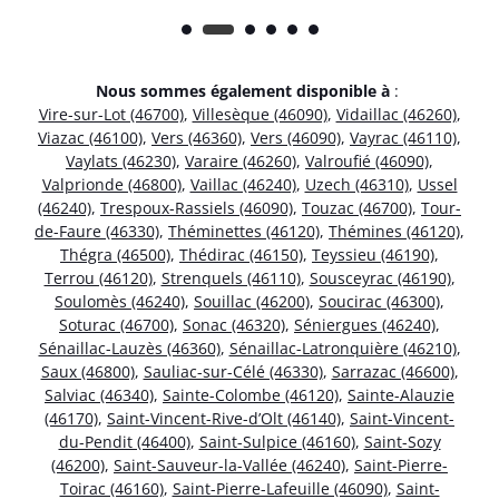
Nous sommes également disponible à
:
Vire-sur-Lot (46700)
,
Villesèque (46090)
,
Vidaillac (46260)
,
Viazac (46100)
,
Vers (46360)
,
Vers (46090)
,
Vayrac (46110)
,
Vaylats (46230)
,
Varaire (46260)
,
Valroufié (46090)
,
Valprionde (46800)
,
Vaillac (46240)
,
Uzech (46310)
,
Ussel
(46240)
,
Trespoux-Rassiels (46090)
,
Touzac (46700)
,
Tour-
de-Faure (46330)
,
Théminettes (46120)
,
Thémines (46120)
,
Thégra (46500)
,
Thédirac (46150)
,
Teyssieu (46190)
,
Terrou (46120)
,
Strenquels (46110)
,
Sousceyrac (46190)
,
Soulomès (46240)
,
Souillac (46200)
,
Soucirac (46300)
,
Soturac (46700)
,
Sonac (46320)
,
Séniergues (46240)
,
Sénaillac-Lauzès (46360)
,
Sénaillac-Latronquière (46210)
,
Saux (46800)
,
Sauliac-sur-Célé (46330)
,
Sarrazac (46600)
,
Salviac (46340)
,
Sainte-Colombe (46120)
,
Sainte-Alauzie
(46170)
,
Saint-Vincent-Rive-d’Olt (46140)
,
Saint-Vincent-
du-Pendit (46400)
,
Saint-Sulpice (46160)
,
Saint-Sozy
(46200)
,
Saint-Sauveur-la-Vallée (46240)
,
Saint-Pierre-
Toirac (46160)
,
Saint-Pierre-Lafeuille (46090)
,
Saint-