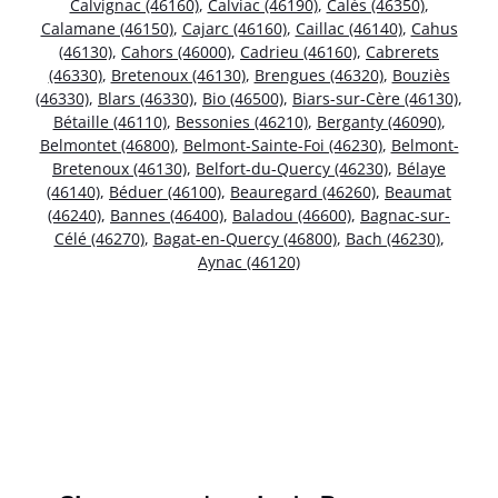
Calvignac (46160)
,
Calviac (46190)
,
Calès (46350)
,
Calamane (46150)
,
Cajarc (46160)
,
Caillac (46140)
,
Cahus
(46130)
,
Cahors (46000)
,
Cadrieu (46160)
,
Cabrerets
(46330)
,
Bretenoux (46130)
,
Brengues (46320)
,
Bouziès
(46330)
,
Blars (46330)
,
Bio (46500)
,
Biars-sur-Cère (46130)
,
Bétaille (46110)
,
Bessonies (46210)
,
Berganty (46090)
,
Belmontet (46800)
,
Belmont-Sainte-Foi (46230)
,
Belmont-
Bretenoux (46130)
,
Belfort-du-Quercy (46230)
,
Bélaye
(46140)
,
Béduer (46100)
,
Beauregard (46260)
,
Beaumat
(46240)
,
Bannes (46400)
,
Baladou (46600)
,
Bagnac-sur-
Célé (46270)
,
Bagat-en-Quercy (46800)
,
Bach (46230)
,
Aynac (46120)