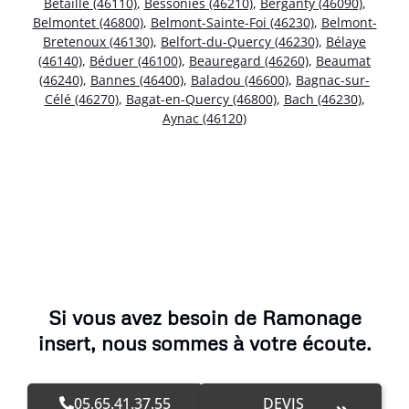
Bétaille (46110)
,
Bessonies (46210)
,
Berganty (46090)
,
Belmontet (46800)
,
Belmont-Sainte-Foi (46230)
,
Belmont-
Bretenoux (46130)
,
Belfort-du-Quercy (46230)
,
Bélaye
(46140)
,
Béduer (46100)
,
Beauregard (46260)
,
Beaumat
(46240)
,
Bannes (46400)
,
Baladou (46600)
,
Bagnac-sur-
Célé (46270)
,
Bagat-en-Quercy (46800)
,
Bach (46230)
,
Aynac (46120)
Si vous avez besoin de Ramonage
insert, nous sommes à votre écoute.
05.65.41.37.55
DEVIS