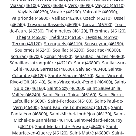
Viazac (46100)
,
Vers (46360)
,
Vers (46090)
,
Vayrac (46110)
,
Vaylats (46230)
,
Varaire (46260)
,
Valroufié (46090)
,
Valprionde (46800)
,
Vaillac (46240)
,
Uzech (46310)
,
Ussel
(46240)
,
Trespoux-Rassiels (46090)
,
Touzac (46700)
,
Tour-
de-Faure (46330)
,
Théminettes (46120)
,
Thémines (46120)
,
Thégra (46500)
,
Thédirac (46150)
,
Teyssieu (46190)
,
Terrou (46120)
,
Strenquels (46110)
,
Sousceyrac (46190)
,
Soulomès (46240)
,
Souillac (46200)
,
Soucirac (46300)
,
Soturac (46700)
,
Sonac (46320)
,
Sénaillac-Lauzès (46360)
,
Sénaillac-Latronquière (46210)
,
Saux (46800)
,
Sauliac-sur-
Célé (46330)
,
Sarrazac (46600)
,
Salviac (46340)
,
Sainte-
Colombe (46120)
,
Sainte-Alauzie (46170)
,
Saint-Vincent-
Rive-d’Olt (46140)
,
Saint-Vincent-du-Pendit (46400)
,
Saint-
Sulpice (46160)
,
Saint-Sozy (46200)
,
Saint-Sauveur-la-
Vallée (46240)
,
Saint-Pierre-Toirac (46160)
,
Saint-Pierre-
Lafeuille (46090)
,
Saint-Perdoux (46100)
,
Saint-Paul-de-
Vern (46400)
,
Saint-Paul-de-Loubressac (46170)
,
Saint-
Pantaléon (46800)
,
Saint-Michel-Loubéjou (46130)
,
Saint-
Michel-de-Bannières (46110)
,
Saint-Médard-Nicourby
(46210)
,
Saint-Médard-de-Presque (46400)
,
Saint-
Maurice-en-Quercy (46120)
,
Saint-Matré (46800)
,
Saint-