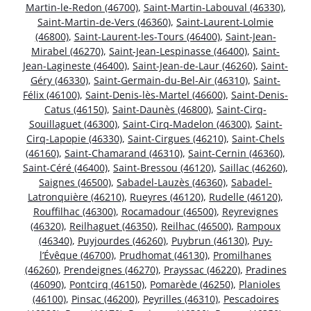
Martin-le-Redon (46700)
,
Saint-Martin-Labouval (46330)
,
Saint-Martin-de-Vers (46360)
,
Saint-Laurent-Lolmie
(46800)
,
Saint-Laurent-les-Tours (46400)
,
Saint-Jean-
Mirabel (46270)
,
Saint-Jean-Lespinasse (46400)
,
Saint-
Jean-Lagineste (46400)
,
Saint-Jean-de-Laur (46260)
,
Saint-
Géry (46330)
,
Saint-Germain-du-Bel-Air (46310)
,
Saint-
Félix (46100)
,
Saint-Denis-lès-Martel (46600)
,
Saint-Denis-
Catus (46150)
,
Saint-Daunès (46800)
,
Saint-Cirq-
Souillaguet (46300)
,
Saint-Cirq-Madelon (46300)
,
Saint-
Cirq-Lapopie (46330)
,
Saint-Cirgues (46210)
,
Saint-Chels
(46160)
,
Saint-Chamarand (46310)
,
Saint-Cernin (46360)
,
Saint-Céré (46400)
,
Saint-Bressou (46120)
,
Saillac (46260)
,
Saignes (46500)
,
Sabadel-Lauzès (46360)
,
Sabadel-
Latronquière (46210)
,
Rueyres (46120)
,
Rudelle (46120)
,
Rouffilhac (46300)
,
Rocamadour (46500)
,
Reyrevignes
(46320)
,
Reilhaguet (46350)
,
Reilhac (46500)
,
Rampoux
(46340)
,
Puyjourdes (46260)
,
Puybrun (46130)
,
Puy-
l’Évêque (46700)
,
Prudhomat (46130)
,
Promilhanes
(46260)
,
Prendeignes (46270)
,
Prayssac (46220)
,
Pradines
(46090)
,
Pontcirq (46150)
,
Pomarède (46250)
,
Planioles
(46100)
,
Pinsac (46200)
,
Peyrilles (46310)
,
Pescadoires