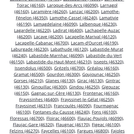
Toirac (46160)
,
Laroque-des-Arcs (46090)
,
Larnagol
(46160)
,
Laramière (46260)
,
Lanzac (46200)
,
Lamothe-
Fénelon (46350)
,
Lamothe-Cassel (46240)
,
Lamativie
(46190)
,
Lamagdelaine (46090)
,
Lalbenque (46230)
,
Lagardelle (46220)
,
Ladirat (46400)
,
Lachapelle-Auzac
(46200)
,
Lacave (46200)
,
Lacapelle-Marival (46120)
,
Lacapelle-Cabanac (46700)
,
Lacam-d’Ourcet (46190)
,
Laburgade (46230)
,
Labathude (46120)
,
Labastide-Murat
(46240)
,
Labastide-Marnhac (46090)
,
Labastide-du-Vert
(46150)
,
Labastide-du-Haut-Mont (46210)
,
Issepts (46320)
,
Issendolus (46500)
,
Grézels (46700)
,
Gréalou (46160)
,
Gramat (46500)
,
Gourdon (46300)
,
Goujounac (46250)
,
Gorses (46210)
,
Glanes (46130)
,
Girac (46130)
,
Gintrac
(46130)
,
Ginouillac (46300)
,
Gindou (46250)
,
Gigouzac
(46150)
,
Gagnac-sur-Cère (46130)
,
Frontenac (46160)
,
Frayssinhes (46400)
,
Frayssinet-le-Gélat (46250)
,
Frayssinet (46310)
,
Francoulès (46090)
,
Fourmagnac
(46100)
,
Fontanes-du-Causse (46240)
,
Fons (46100)
,
Floressas (46700)
,
Floirac (46600)
,
Flaujac-Poujols (46090)
,
Flaujac-Gare (46320)
,
Flaugnac (46170)
,
Figeac (46100)
,
Felzins (46270)
,
Faycelles (46100)
,
Fargues (46800)
,
Fajoles