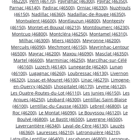
(46220)
,
Pern (46170)
,
Payrignac (46300)
,
Payrac (46350)
,
Parnac (46140)
,
Padirac (46500)
,
Orniac (46330)
,
Nuzéjouls
(46150)
,
Nadillac (46360)
,
Nadaillac-de-Rouge (46350)
,
Montvalent (46600)
,
Montlauzun (46800)
,
Montgesty
(46150)
,
Montet-et-Bouxal (46210)
,
Montdoumerc (46230)
,
Montcuq (46800)
,
Montcléra (46250)
,
Montamel (46310)
,
Milhac (46300)
,
Miers (46500)
,
Meyronne (46200)
,
Mercuès (46090)
,
Mechmont (46150)
,
Mayrinhac-Lentour
(46500)
,
Mayrac (46200)
,
Maxou (46090)
,
Masclat (46350)
,
Martel (46600)
,
Marminiac (46250)
,
Marcilhac-sur-Célé
(46160)
,
Luzech (46140)
,
Lunegarde (46240)
,
Lunan
(46100)
,
Lugagnac (46260)
,
Loubressac (46130)
,
Livernon
(46320)
,
Lissac-et-Mouret (46100)
,
Linac (46270)
,
Limogne-
en-Quercy (46260)
,
Lhospitalet (46170)
,
Leyme (46120)
,
Les Quatre-Routes-du-Lot (46110)
,
Les Junies (46150)
,
Les
Arques (46250)
,
Léobard (46300)
,
Lentillac-Saint-Blaise
(46100)
,
Lentillac-du-Causse (46330)
,
Lebreil (46800)
,
Le
Roc (46200)
,
Le Montat (46090)
,
Le Bouyssou (46120)
,
Le
Boulvé (46800)
,
Le Bastit (46500)
,
Lavergne (46500)
,
Lavercantière (46340)
,
Laval-de-Cère (46130)
,
Lauzès
(46360)
,
Lauresses (46210)
,
Latronquière (46210)
,
Latouille-Lentillac (46400)
,
Lascabanes (46800)
,
Larroque-