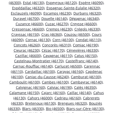
(46300)
,
Estal (46130)
,
Espeyroux (46120)
,
Espère (46090)
,
Espédaillac (46320)
,
Espagnac-Sainte-Eulalie (46320)
,
Esclauzels (46090)
,
Escamps (46230)
,
Durbans (46320)
,
Duravel (46700)
,
Douelle (46140)
,
Dégagnac (46340)
,
Cuzance (46600)
,
Cuzac (46270)
,
Creysse (46600)
,
Cressensac (46600)
,
Cremps (46230)
,
Crégols (46330)
,
Crayssac (46150)
,
Cras (46360)
,
Couzou (46500)
,
Cours
(46090)
,
Cornac (46130)
,
Corn (46100)
,
Condat (46110)
,
Concots (46260)
,
Concorès (46310)
,
Comiac (46190)
,
Cieurac (46230)
,
Cézac (46170)
,
Cénevières (46330)
,
Cazillac (46600)
,
Cavagnac (46110)
,
Catus (46150)
,
Castelnau-Montratier (46170)
,
Castelfranc (46140)
,
Carnac-Rouffiac (46140)
,
Carlucet (46500)
,
Carennac
(46110)
,
Cardaillac (46100)
,
Carayac (46160)
,
Capdenac
(46100)
,
Caniac-du-Causse (46240)
,
Camburat (46100)
,
Camboulit (46100)
,
Cambes (46100)
,
Cambayrac (46140)
,
Calvignac (46160)
,
Calviac (46190)
,
Calès (46350)
,
Calamane (46150)
,
Cajarc (46160)
,
Caillac (46140)
,
Cahus
(46130)
,
Cahors (46000)
,
Cadrieu (46160)
,
Cabrerets
(46330)
,
Bretenoux (46130)
,
Brengues (46320)
,
Bouziès
(46330)
,
Blars (46330)
,
Bio (46500)
,
Biars-sur-Cère (46130)
,