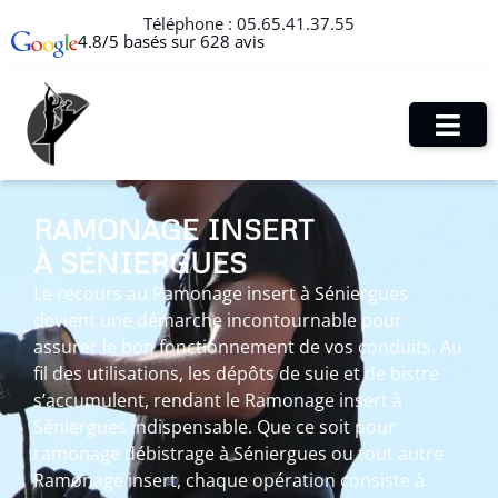
Téléphone :
05.65.41.37.55
4.8/5 basés sur 628 avis
RAMONAGE INSERT
À SÉNIERGUES
Le recours au Ramonage insert à Séniergues
devient une démarche incontournable pour
assurer le bon fonctionnement de vos conduits. Au
fil des utilisations, les dépôts de suie et de bistre
s’accumulent, rendant le Ramonage insert à
Séniergues indispensable. Que ce soit pour
ramonage débistrage à Séniergues ou tout autre
Ramonage insert, chaque opération consiste à