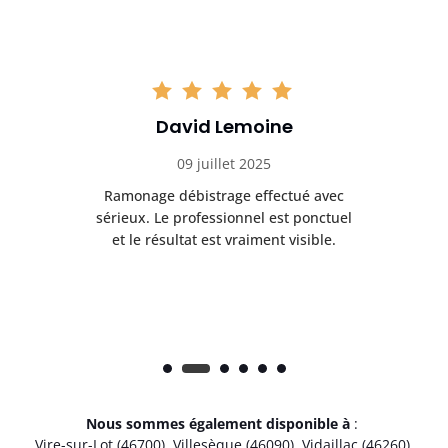
David Lemoine
09 juillet 2025
Ramonage débistrage effectué avec
T
s
sérieux. Le professionnel est ponctuel
et le résultat est vraiment visible.
e
Nous sommes également disponible à
:
Vire-sur-Lot (46700)
,
Villesèque (46090)
,
Vidaillac (46260)
,