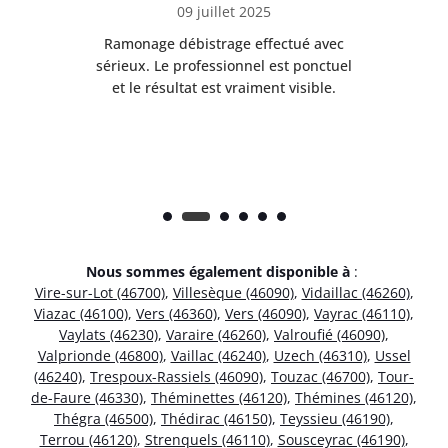
09 juillet 2025
Ramonage débistrage effectué avec
T
s
sérieux. Le professionnel est ponctuel
et le résultat est vraiment visible.
e
Nous sommes également disponible à
:
Vire-sur-Lot (46700)
,
Villesèque (46090)
,
Vidaillac (46260)
,
Viazac (46100)
,
Vers (46360)
,
Vers (46090)
,
Vayrac (46110)
,
Vaylats (46230)
,
Varaire (46260)
,
Valroufié (46090)
,
Valprionde (46800)
,
Vaillac (46240)
,
Uzech (46310)
,
Ussel
(46240)
,
Trespoux-Rassiels (46090)
,
Touzac (46700)
,
Tour-
de-Faure (46330)
,
Théminettes (46120)
,
Thémines (46120)
,
Thégra (46500)
,
Thédirac (46150)
,
Teyssieu (46190)
,
Terrou (46120)
,
Strenquels (46110)
,
Sousceyrac (46190)
,