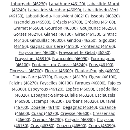
Laburgade (46230)
,
Labathude (46120)
,
Labastide-Murat
(46240)
,
Labastide-Marnhac (46090)
,
Labastide-du-Vert
(46150)
,
Labastide-du-Haut-Mont (46210)
,
Issepts (46320)
,
Issendolus (46500)
,
Grézels (46700)
,
Gréalou (46160)
,
Gramat (46500)
,
Gourdon (46300)
,
Goujounac (46250)
,
Gorses (46210)
,
Glanes (46130)
,
Girac (46130)
,
Gintrac
(46130)
,
Ginouillac (46300)
,
Gindou (46250)
,
Gigouzac
(46150)
,
Gagnac-sur-Cère (46130)
,
Frontenac (46160)
,
Frayssinhes (46400)
,
Frayssinet-le-Gélat (46250)
,
Frayssinet (46310)
,
Francoulès (46090)
,
Fourmagnac
(46100)
,
Fontanes-du-Causse (46240)
,
Fons (46100)
,
Floressas (46700)
,
Floirac (46600)
,
Flaujac-Poujols (46090)
,
Flaujac-Gare (46320)
,
Flaugnac (46170)
,
Figeac (46100)
,
Felzins (46270)
,
Faycelles (46100)
,
Fargues (46800)
,
Fajoles
(46300)
,
Espeyroux (46120)
,
Espère (46090)
,
Espédaillac
(46320)
,
Espagnac-Sainte-Eulalie (46320)
,
Esclauzels
(46090)
,
Escamps (46230)
,
Durbans (46320)
,
Duravel
(46700)
,
Douelle (46140)
,
Dégagnac (46340)
,
Cuzance
(46600)
,
Cuzac (46270)
,
Creysse (46600)
,
Cressensac
(46600)
,
Cremps (46230)
,
Crégols (46330)
,
Crayssac
(46150)
,
Cras (46360)
,
Couzou (46500)
,
Cours (46090)
,