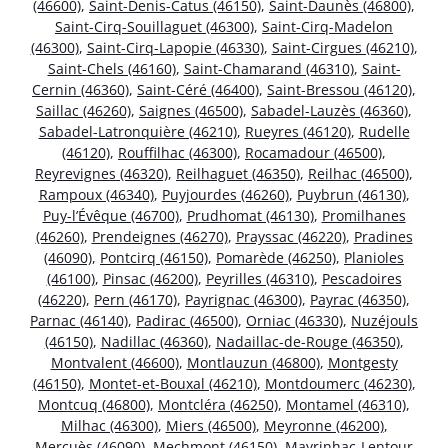
(46600)
,
Saint-Denis-Catus (46150)
,
Saint-Daunès (46800)
,
Saint-Cirq-Souillaguet (46300)
,
Saint-Cirq-Madelon
(46300)
,
Saint-Cirq-Lapopie (46330)
,
Saint-Cirgues (46210)
,
Saint-Chels (46160)
,
Saint-Chamarand (46310)
,
Saint-
Cernin (46360)
,
Saint-Céré (46400)
,
Saint-Bressou (46120)
,
Saillac (46260)
,
Saignes (46500)
,
Sabadel-Lauzès (46360)
,
Sabadel-Latronquière (46210)
,
Rueyres (46120)
,
Rudelle
(46120)
,
Rouffilhac (46300)
,
Rocamadour (46500)
,
Reyrevignes (46320)
,
Reilhaguet (46350)
,
Reilhac (46500)
,
Rampoux (46340)
,
Puyjourdes (46260)
,
Puybrun (46130)
,
Puy-l’Évêque (46700)
,
Prudhomat (46130)
,
Promilhanes
(46260)
,
Prendeignes (46270)
,
Prayssac (46220)
,
Pradines
(46090)
,
Pontcirq (46150)
,
Pomarède (46250)
,
Planioles
(46100)
,
Pinsac (46200)
,
Peyrilles (46310)
,
Pescadoires
(46220)
,
Pern (46170)
,
Payrignac (46300)
,
Payrac (46350)
,
Parnac (46140)
,
Padirac (46500)
,
Orniac (46330)
,
Nuzéjouls
(46150)
,
Nadillac (46360)
,
Nadaillac-de-Rouge (46350)
,
Montvalent (46600)
,
Montlauzun (46800)
,
Montgesty
(46150)
,
Montet-et-Bouxal (46210)
,
Montdoumerc (46230)
,
Montcuq (46800)
,
Montcléra (46250)
,
Montamel (46310)
,
Milhac (46300)
,
Miers (46500)
,
Meyronne (46200)
,
Mercuès (46090)
,
Mechmont (46150)
,
Mayrinhac-Lentour