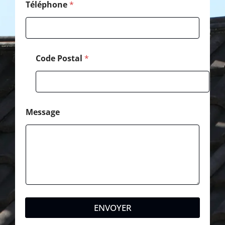
s
Téléphone
*
s
a
g
e
Code Postal
*
Message
ENVOYER