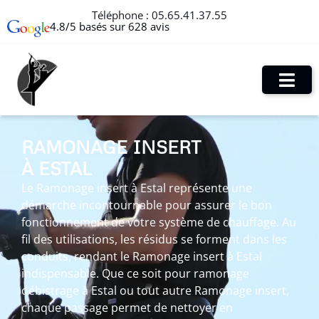
Téléphone :
05.65.41.37.55
4.8/5 basés sur 628 avis
RAMONAGE INSERT
À ESTAL
Le Ramonage insert à Estal représente une
démarche incontournable pour assurer le bon
fonctionnement de votre système de chauffage. Au
fil des utilisations, les résidus se forment dans les
conduits, rendant le Ramonage insert à Estal
indispensable. Que ce soit pour ramonage
débistrage à Estal ou tout autre Ramonage insert,
chaque passage permet de nettoyer en