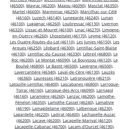
(46500)
,
Mayrac (46200)
,
Maxou (46090)
,
Masclat (46350)
,
Martel (46600)
,
Marminiac (46250)
,
Marcilhac-sur-Célé
(46160)
,
Luzech (46140)
,
Lunegarde (46240)
,
Lunan
(46100)
,
Lugagnac (46260)
,
Loubressac (46130)
,
Livernon
(46320)
,
Lissac-et-Mouret (46100)
,
Linac (46270)
,
Limogne-
en-Quercy (46260)
,
Lhospitalet (46170)
,
Leyme (46120)
,
Les Quatre-Routes-du-Lot (46110)
,
Les Junies (46150)
,
Les
Arques (46250)
,
Léobard (46300)
,
Lentillac-Saint-Blaise
(46100)
,
Lentillac-du-Causse (46330)
,
Lebreil (46800)
,
Le
Roc (46200)
,
Le Montat (46090)
,
Le Bouyssou (46120)
,
Le
Boulvé (46800)
,
Le Bastit (46500)
,
Lavergne (46500)
,
Lavercantière (46340)
,
Laval-de-Cère (46130)
,
Lauzès
(46360)
,
Lauresses (46210)
,
Latronquière (46210)
,
Latouille-Lentillac (46400)
,
Lascabanes (46800)
,
Larroque-
Toirac (46160)
,
Laroque-des-Arcs (46090)
,
Larnagol
(46160)
,
Laramière (46260)
,
Lanzac (46200)
,
Lamothe-
Fénelon (46350)
,
Lamothe-Cassel (46240)
,
Lamativie
(46190)
,
Lamagdelaine (46090)
,
Lalbenque (46230)
,
Lagardelle (46220)
,
Ladirat (46400)
,
Lachapelle-Auzac
(46200)
,
Lacave (46200)
,
Lacapelle-Marival (46120)
,
Lacapelle-Cabanac (46700)
,
Lacam-d’Ourcet (46190)
,