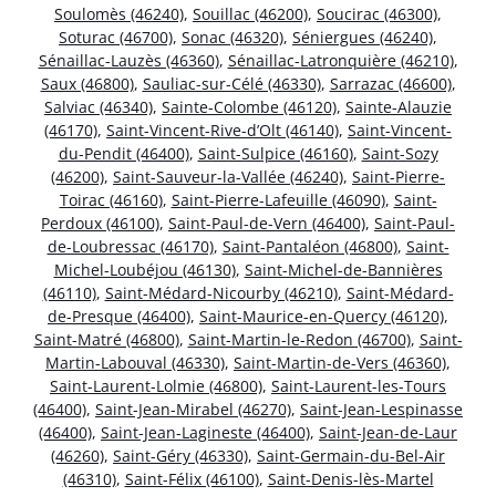
Soulomès (46240)
,
Souillac (46200)
,
Soucirac (46300)
,
Soturac (46700)
,
Sonac (46320)
,
Séniergues (46240)
,
Sénaillac-Lauzès (46360)
,
Sénaillac-Latronquière (46210)
,
Saux (46800)
,
Sauliac-sur-Célé (46330)
,
Sarrazac (46600)
,
Salviac (46340)
,
Sainte-Colombe (46120)
,
Sainte-Alauzie
(46170)
,
Saint-Vincent-Rive-d’Olt (46140)
,
Saint-Vincent-
du-Pendit (46400)
,
Saint-Sulpice (46160)
,
Saint-Sozy
(46200)
,
Saint-Sauveur-la-Vallée (46240)
,
Saint-Pierre-
Toirac (46160)
,
Saint-Pierre-Lafeuille (46090)
,
Saint-
Perdoux (46100)
,
Saint-Paul-de-Vern (46400)
,
Saint-Paul-
de-Loubressac (46170)
,
Saint-Pantaléon (46800)
,
Saint-
Michel-Loubéjou (46130)
,
Saint-Michel-de-Bannières
(46110)
,
Saint-Médard-Nicourby (46210)
,
Saint-Médard-
de-Presque (46400)
,
Saint-Maurice-en-Quercy (46120)
,
Saint-Matré (46800)
,
Saint-Martin-le-Redon (46700)
,
Saint-
Martin-Labouval (46330)
,
Saint-Martin-de-Vers (46360)
,
Saint-Laurent-Lolmie (46800)
,
Saint-Laurent-les-Tours
(46400)
,
Saint-Jean-Mirabel (46270)
,
Saint-Jean-Lespinasse
(46400)
,
Saint-Jean-Lagineste (46400)
,
Saint-Jean-de-Laur
(46260)
,
Saint-Géry (46330)
,
Saint-Germain-du-Bel-Air
(46310)
,
Saint-Félix (46100)
,
Saint-Denis-lès-Martel