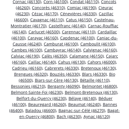
Cornac (46130)
,
Corn (46100)
,
Condat (46110)
,
Concots
(46260)
,
Concorès (46310)
,
Comiac (46190)
,
Cieurac
(46230)
,
Cézac (46170)
,
Cénevières (46330)
,
Cazillac
(46600)
,
Cavagnac (46110)
,
Catus (46150)
,
Castelnau-
Montratier (46170)
,
Castelfranc (46140)
,
Carnac-Rouffiac
(46140)
,
Carlucet (46500)
,
Carennac (46110)
,
Cardaillac
(46100)
,
Carayac (46160)
,
Capdenac (46100)
,
Caniac-du-
Causse (46240)
,
Camburat (46100)
,
Camboulit (46100)
,
Cambes (46100)
,
Cambayrac (46140)
,
Calvignac (46160)
,
Calviac (46190)
,
Calès (46350)
,
Calamane (46150)
,
Cajarc
(46160)
,
Caillac (46140)
,
Cahus (46130)
,
Cahors (46000)
,
Cadrieu (46160)
,
Cabrerets (46330)
,
Bretenoux (46130)
,
Brengues (46320)
,
Bouziès (46330)
,
Blars (46330)
,
Bio
(46500)
,
Biars-sur-Cère (46130)
,
Bétaille (46110)
,
Bessonies (46210)
,
Berganty (46090)
,
Belmontet (46800)
,
Belmont-Sainte-Foi (46230)
,
Belmont-Bretenoux (46130)
,
Belfort-du-Quercy (46230)
,
Bélaye (46140)
,
Béduer
(46100)
,
Beauregard (46260)
,
Beaumat (46240)
,
Bannes
(46400)
,
Baladou (46600)
,
Bagnac-sur-Célé (46270)
,
Bagat-
en-Quercy (46800)
,
Bach (46230)
,
Aynac (46120)