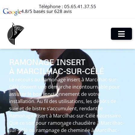
Téléphone :
05.65.41.37.55
4.8/5 basés sur 628 avis
RAMONAGE INSERT
À MARCILHAC-SUR-CÉLÉ
Le recours au Ramonage insert à Marcilhac-sur-
Célé devient une démarche incontournable pour
assurer le bon fonctionnement de votre
installation. Au fil des utilisations, les dépôts de
suie et de bistre s’accumulent, rendant le
Ramonage insert à Marcilhac-sur-Célé nécessaire.
Que ce soit pour ramonage chaudière à Marcilhac-
sur-Célé ou ramonage de cheminée à Marcilhac-