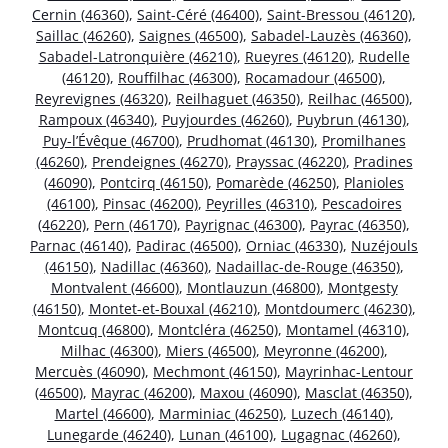
Cernin (46360)
,
Saint-Céré (46400)
,
Saint-Bressou (46120)
,
Saillac (46260)
,
Saignes (46500)
,
Sabadel-Lauzès (46360)
,
Sabadel-Latronquière (46210)
,
Rueyres (46120)
,
Rudelle
(46120)
,
Rouffilhac (46300)
,
Rocamadour (46500)
,
Reyrevignes (46320)
,
Reilhaguet (46350)
,
Reilhac (46500)
,
Rampoux (46340)
,
Puyjourdes (46260)
,
Puybrun (46130)
,
Puy-l’Évêque (46700)
,
Prudhomat (46130)
,
Promilhanes
(46260)
,
Prendeignes (46270)
,
Prayssac (46220)
,
Pradines
(46090)
,
Pontcirq (46150)
,
Pomarède (46250)
,
Planioles
(46100)
,
Pinsac (46200)
,
Peyrilles (46310)
,
Pescadoires
(46220)
,
Pern (46170)
,
Payrignac (46300)
,
Payrac (46350)
,
Parnac (46140)
,
Padirac (46500)
,
Orniac (46330)
,
Nuzéjouls
(46150)
,
Nadillac (46360)
,
Nadaillac-de-Rouge (46350)
,
Montvalent (46600)
,
Montlauzun (46800)
,
Montgesty
(46150)
,
Montet-et-Bouxal (46210)
,
Montdoumerc (46230)
,
Montcuq (46800)
,
Montcléra (46250)
,
Montamel (46310)
,
Milhac (46300)
,
Miers (46500)
,
Meyronne (46200)
,
Mercuès (46090)
,
Mechmont (46150)
,
Mayrinhac-Lentour
(46500)
,
Mayrac (46200)
,
Maxou (46090)
,
Masclat (46350)
,
Martel (46600)
,
Marminiac (46250)
,
Luzech (46140)
,
Lunegarde (46240)
,
Lunan (46100)
,
Lugagnac (46260)
,