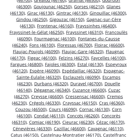
(46700)
,
Gréalou (46160)
,
Gramat (46500)
,
Gourdon
(46300)
,
Goujounac (46250)
,
Gorses (46210)
,
Glanes
(46130)
,
Girac (46130)
,
Gintrac (46130)
,
Ginouillac (46300)
,
Gindou (46250)
,
Gigouzac (46150)
,
Gagnac-sur-Cère
(46130)
,
Frontenac (46160)
,
Frayssinhes (46400)
,
Frayssinet-le-Gélat (46250)
,
Frayssinet (46310)
,
Francoulès
(46090)
,
Fourmagnac (46100)
,
Fontanes-du-Causse
(46240)
,
Fons (46100)
,
Floressas (46700)
,
Floirac (46600)
,
Flaujac-Poujols (46090)
,
Flaujac-Gare (46320)
,
Flaugnac
(46170)
,
Figeac (46100)
,
Felzins (46270)
,
Faycelles (46100)
,
Fargues (46800)
,
Fajoles (46300)
,
Estal (46130)
,
Espeyroux
(46120)
,
Espère (46090)
,
Espédaillac (46320)
,
Espagnac-
Sainte-Eulalie (46320)
,
Esclauzels (46090)
,
Escamps
(46230)
,
Durbans (46320)
,
Duravel (46700)
,
Douelle
(46140)
,
Dégagnac (46340)
,
Cuzance (46600)
,
Cuzac
(46270)
,
Creysse (46600)
,
Cressensac (46600)
,
Cremps
(46230)
,
Crégols (46330)
,
Crayssac (46150)
,
Cras (46360)
,
Couzou (46500)
,
Cours (46090)
,
Cornac (46130)
,
Corn
(46100)
,
Condat (46110)
,
Concots (46260)
,
Concorès
(46310)
,
Comiac (46190)
,
Cieurac (46230)
,
Cézac (46170)
,
Cénevières (46330)
,
Cazillac (46600)
,
Cavagnac (46110)
,
Catus (46150)
,
Castelnau-Montratier (46170)
,
Castelfranc