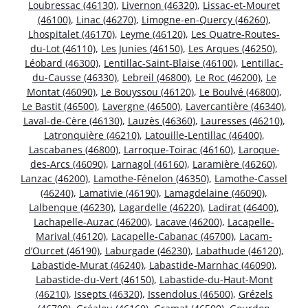
Loubressac (46130)
,
Livernon (46320)
,
Lissac-et-Mouret
(46100)
,
Linac (46270)
,
Limogne-en-Quercy (46260)
,
Lhospitalet (46170)
,
Leyme (46120)
,
Les Quatre-Routes-
du-Lot (46110)
,
Les Junies (46150)
,
Les Arques (46250)
,
Léobard (46300)
,
Lentillac-Saint-Blaise (46100)
,
Lentillac-
du-Causse (46330)
,
Lebreil (46800)
,
Le Roc (46200)
,
Le
Montat (46090)
,
Le Bouyssou (46120)
,
Le Boulvé (46800)
,
Le Bastit (46500)
,
Lavergne (46500)
,
Lavercantière (46340)
,
Laval-de-Cère (46130)
,
Lauzès (46360)
,
Lauresses (46210)
,
Latronquière (46210)
,
Latouille-Lentillac (46400)
,
Lascabanes (46800)
,
Larroque-Toirac (46160)
,
Laroque-
des-Arcs (46090)
,
Larnagol (46160)
,
Laramière (46260)
,
Lanzac (46200)
,
Lamothe-Fénelon (46350)
,
Lamothe-Cassel
(46240)
,
Lamativie (46190)
,
Lamagdelaine (46090)
,
Lalbenque (46230)
,
Lagardelle (46220)
,
Ladirat (46400)
,
Lachapelle-Auzac (46200)
,
Lacave (46200)
,
Lacapelle-
Marival (46120)
,
Lacapelle-Cabanac (46700)
,
Lacam-
d’Ourcet (46190)
,
Laburgade (46230)
,
Labathude (46120)
,
Labastide-Murat (46240)
,
Labastide-Marnhac (46090)
,
Labastide-du-Vert (46150)
,
Labastide-du-Haut-Mont
(46210)
,
Issepts (46320)
,
Issendolus (46500)
,
Grézels