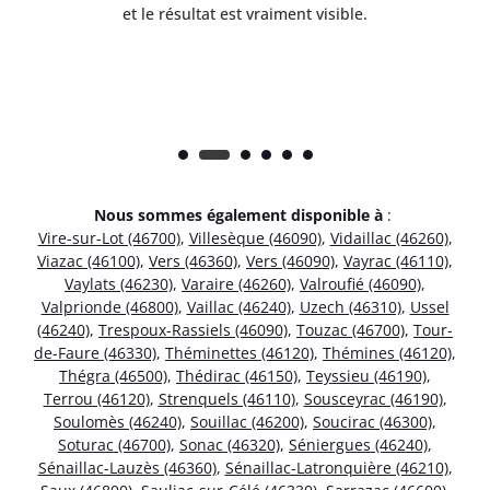
et le résultat est vraiment visible.
e
Nous sommes également disponible à
:
Vire-sur-Lot (46700)
,
Villesèque (46090)
,
Vidaillac (46260)
,
Viazac (46100)
,
Vers (46360)
,
Vers (46090)
,
Vayrac (46110)
,
Vaylats (46230)
,
Varaire (46260)
,
Valroufié (46090)
,
Valprionde (46800)
,
Vaillac (46240)
,
Uzech (46310)
,
Ussel
(46240)
,
Trespoux-Rassiels (46090)
,
Touzac (46700)
,
Tour-
de-Faure (46330)
,
Théminettes (46120)
,
Thémines (46120)
,
Thégra (46500)
,
Thédirac (46150)
,
Teyssieu (46190)
,
Terrou (46120)
,
Strenquels (46110)
,
Sousceyrac (46190)
,
Soulomès (46240)
,
Souillac (46200)
,
Soucirac (46300)
,
Soturac (46700)
,
Sonac (46320)
,
Séniergues (46240)
,
Sénaillac-Lauzès (46360)
,
Sénaillac-Latronquière (46210)
,