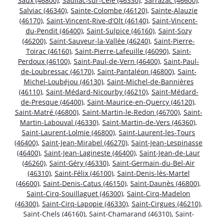
Saux (46800)
,
Sauliac-sur-Célé (46330)
,
Sarrazac (46600)
,
Salviac (46340)
,
Sainte-Colombe (46120)
,
Sainte-Alauzie
(46170)
,
Saint-Vincent-Rive-d’Olt (46140)
,
Saint-Vincent-
du-Pendit (46400)
,
Saint-Sulpice (46160)
,
Saint-Sozy
(46200)
,
Saint-Sauveur-la-Vallée (46240)
,
Saint-Pierre-
Toirac (46160)
,
Saint-Pierre-Lafeuille (46090)
,
Saint-
Perdoux (46100)
,
Saint-Paul-de-Vern (46400)
,
Saint-Paul-
de-Loubressac (46170)
,
Saint-Pantaléon (46800)
,
Saint-
Michel-Loubéjou (46130)
,
Saint-Michel-de-Bannières
(46110)
,
Saint-Médard-Nicourby (46210)
,
Saint-Médard-
de-Presque (46400)
,
Saint-Maurice-en-Quercy (46120)
,
Saint-Matré (46800)
,
Saint-Martin-le-Redon (46700)
,
Saint-
Martin-Labouval (46330)
,
Saint-Martin-de-Vers (46360)
,
Saint-Laurent-Lolmie (46800)
,
Saint-Laurent-les-Tours
(46400)
,
Saint-Jean-Mirabel (46270)
,
Saint-Jean-Lespinasse
(46400)
,
Saint-Jean-Lagineste (46400)
,
Saint-Jean-de-Laur
(46260)
,
Saint-Géry (46330)
,
Saint-Germain-du-Bel-Air
(46310)
,
Saint-Félix (46100)
,
Saint-Denis-lès-Martel
(46600)
,
Saint-Denis-Catus (46150)
,
Saint-Daunès (46800)
,
Saint-Cirq-Souillaguet (46300)
,
Saint-Cirq-Madelon
(46300)
,
Saint-Cirq-Lapopie (46330)
,
Saint-Cirgues (46210)
,
Saint-Chels (46160)
,
Saint-Chamarand (46310)
,
Saint-