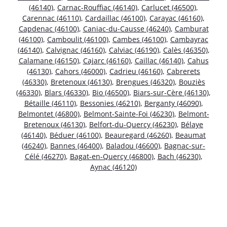
(46140)
,
Carnac-Rouffiac (46140)
,
Carlucet (46500)
,
Carennac (46110)
,
Cardaillac (46100)
,
Carayac (46160)
,
Capdenac (46100)
,
Caniac-du-Causse (46240)
,
Camburat
(46100)
,
Camboulit (46100)
,
Cambes (46100)
,
Cambayrac
(46140)
,
Calvignac (46160)
,
Calviac (46190)
,
Calès (46350)
,
Calamane (46150)
,
Cajarc (46160)
,
Caillac (46140)
,
Cahus
(46130)
,
Cahors (46000)
,
Cadrieu (46160)
,
Cabrerets
(46330)
,
Bretenoux (46130)
,
Brengues (46320)
,
Bouziès
(46330)
,
Blars (46330)
,
Bio (46500)
,
Biars-sur-Cère (46130)
,
Bétaille (46110)
,
Bessonies (46210)
,
Berganty (46090)
,
Belmontet (46800)
,
Belmont-Sainte-Foi (46230)
,
Belmont-
Bretenoux (46130)
,
Belfort-du-Quercy (46230)
,
Bélaye
(46140)
,
Béduer (46100)
,
Beauregard (46260)
,
Beaumat
(46240)
,
Bannes (46400)
,
Baladou (46600)
,
Bagnac-sur-
Célé (46270)
,
Bagat-en-Quercy (46800)
,
Bach (46230)
,
Aynac (46120)