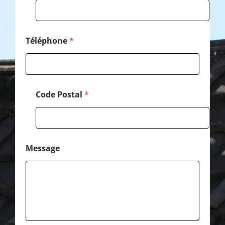
a
l
N
o
m
Téléphone
*
Code Postal
*
Message