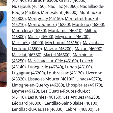
(46140)
,
Padirac (46500)
,
Orniac (46330)
,
Nuzéjouls (46150)
,
Nadillac (46360)
,
Nadaillac-de-
Rouge (46350)
,
Montvalent (46600)
,
Montlauzun
(46800)
,
Montgesty (46150)
,
Montet-et-Bouxal
(46210)
,
Montdoumerc (46230)
,
Montcuq (46800)
,
Montcléra (46250)
,
Montamel (46310)
,
Milhac
(46300)
,
Miers (46500)
,
Meyronne (46200)
,
Mercuès (46090)
,
Mechmont (46150)
,
Mayrinhac-
Lentour (46500)
,
Mayrac (46200)
,
Maxou (46090)
,
Masclat (46350)
,
Martel (46600)
,
Marminiac
(46250)
,
Marcilhac-sur-Célé (46160)
,
Luzech
(46140)
,
Lunegarde (46240)
,
Lunan (46100)
,
Lugagnac (46260)
,
Loubressac (46130)
,
Livernon
(46320)
,
Lissac-et-Mouret (46100)
,
Linac (46270)
,
Limogne-en-Quercy (46260)
,
Lhospitalet (46170)
,
Leyme (46120)
,
Les Quatre-Routes-du-Lot
(46110)
,
Les Junies (46150)
,
Les Arques (46250)
,
Léobard (46300)
,
Lentillac-Saint-Blaise (46100)
,
Lentillac-du-Causse (46330)
,
Lebreil (46800)
,
Le