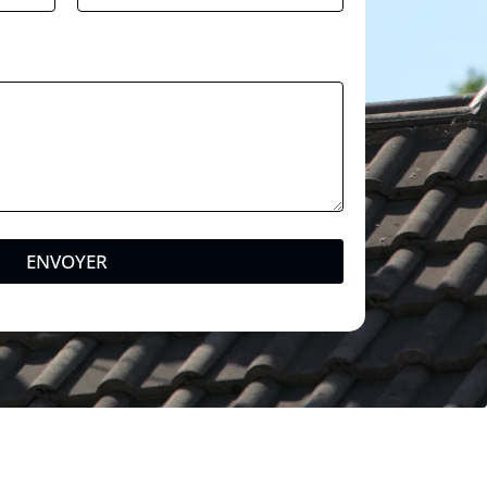
m
ENVOYER