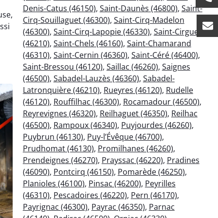
Denis-Catus (46150)
,
Saint-Daunès (46800)
,
Saint-
use,
Cirq-Souillaguet (46300)
,
Saint-Cirq-Madelon
ssi
(46300)
,
Saint-Cirq-Lapopie (46330)
,
Saint-Cirgues
(46210)
,
Saint-Chels (46160)
,
Saint-Chamarand
(46310)
,
Saint-Cernin (46360)
,
Saint-Céré (46400)
,
Saint-Bressou (46120)
,
Saillac (46260)
,
Saignes
(46500)
,
Sabadel-Lauzès (46360)
,
Sabadel-
Latronquière (46210)
,
Rueyres (46120)
,
Rudelle
(46120)
,
Rouffilhac (46300)
,
Rocamadour (46500)
,
Reyrevignes (46320)
,
Reilhaguet (46350)
,
Reilhac
(46500)
,
Rampoux (46340)
,
Puyjourdes (46260)
,
Puybrun (46130)
,
Puy-l’Évêque (46700)
,
Prudhomat (46130)
,
Promilhanes (46260)
,
Prendeignes (46270)
,
Prayssac (46220)
,
Pradines
(46090)
,
Pontcirq (46150)
,
Pomarède (46250)
,
Planioles (46100)
,
Pinsac (46200)
,
Peyrilles
(46310)
,
Pescadoires (46220)
,
Pern (46170)
,
Payrignac (46300)
,
Payrac (46350)
,
Parnac