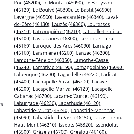
Roc (46200)
,
Le Montat (46090)
,
Le Bouyssou
(46120)
,
Le Boulvé (46800)
,
Le Bastit (46500)
,
Lavergne (46500)
,
Lavercantière (46340)
,
Laval-
de-Cère (46130)
,
Lauzès (46360)
,
Lauresses
(46210)
,
Latronquière (46210)
,
Latouille-Lentillac
(46400)
,
Lascabanes (46800)
,
Larroque-Toirac
(46160)
,
Laroque-des-Arcs (46090)
,
Larnagol
(46160)
,
Laramière (46260)
,
Lanzac (46200)
,
Lamothe-Fénelon (46350)
,
Lamothe-Cassel
(46240)
,
Lamativie (46190)
,
Lamagdelaine (46090)
,
Lalbenque (46230)
,
Lagardelle (46220)
,
Ladirat
(46400)
,
Lachapelle-Auzac (46200)
,
Lacave
(46200)
,
Lacapelle-Marival (46120)
,
Lacapelle-
Cabanac (46700)
,
Lacam-d’Ourcet (46190)
,
Laburgade (46230)
,
Labathude (46120)
,
rs
Labastide-Murat (46240)
,
Labastide-Marnhac
(46090)
,
Labastide-du-Vert (46150)
,
Labastide-du-
Haut-Mont (46210)
,
Issepts (46320)
,
Issendolus
(46500)
,
Grézels (46700)
,
Gréalou (46160)
,