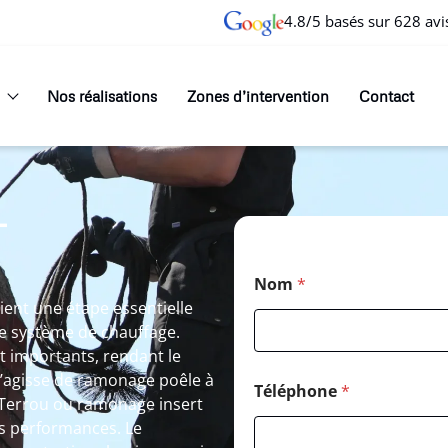
4.8/5 basés sur 628 avi
Nos réalisations
Zones d’intervention
Contact
T
Nom
*
ent une étape essentielle
e système de chauffage.
t importants, rendant le
s’agisse de ramonage poêle à
Téléphone
*
 Terrou ou ramonage insert
es performances. Le