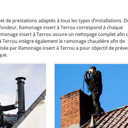
de prestations adaptés à tous les types d’installations. D
fondeur, Ramonage insert à Terrou correspond à chaque
amonage insert à Terrou assure un nettoyage complet afin 
 Terrou intègre également le ramonage chaudière afin de
isée par Ramonage insert à Terrou a pour objectif de préve
que.
Lavigne
Anthony Caron
ier 2026
14 juin 2025
age réalisé dans
Très bon service de ramonage
 efficace, propre et
débistrage. Le conduit était très
 surprise. Je
encrassé et tout a été nettoyé
mande.
parfaitement. Travail soigné.