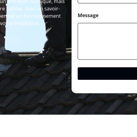
un entretien classique, mais
re habitat. Avec un savoir-
Message
 permet un fonctionnement
otre installation.