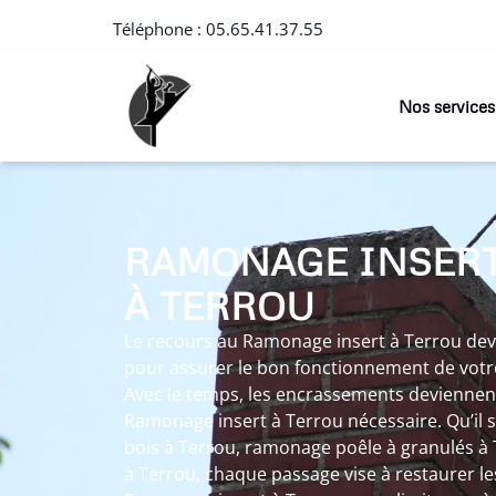
Téléphone :
05.65.41.37.55
Nos services
RAMONAGE INSER
À TERROU
Le recours au Ramonage insert à Terrou devi
pour assurer le bon fonctionnement de votr
Avec le temps, les encrassements deviennen
Ramonage insert à Terrou nécessaire. Qu’il 
bois à Terrou, ramonage poêle à granulés à
à Terrou, chaque passage vise à restaurer l