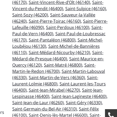
(46170)
,
Saint-Vincent-Rive-d’Olt (46140)
,
Saint-
Vincent-du-Pendit (46400)
,
Saint-Sulpice (46160)
,
Saint-Sozy (46200)
,
Saint-Sauveur-la-Vallée
(46240)
,
Saint-Pierre-Toirac (46160)
,
Saint-Pierre-
Lafeuille (46090)
,
Saint-Perdoux (46100)
,
Saint-
Paul-de-Vern (46400)
,
Saint-Paul-de-Loubressac
(46170)
,
Saint-Pantaléon (46800)
,
Saint-Michel-
Loubéjou (46130)
,
Saint-Michel-de-Bannières
(46110)
,
Saint-Médard-Nicourby (46210)
,
Saint-
Médard-de-Presque (46400)
,
Saint-Maurice-en-
Quercy (46120)
,
Saint-Matré (46800)
,
Saint-
Martin-le-Redon (46700)
,
Saint-Martin-Labouval
(46330)
,
Saint-Martin-de-Vers (46360)
,
Saint-
Laurent-Lolmie (46800)
,
Saint-Laurent-les-Tours
(46400)
,
Saint-Jean-Mirabel (46270)
,
Saint-Jean-
Lespinasse (46400)
,
Saint-Jean-Lagineste (46400)
,
Saint-Jean-de-Laur (46260)
,
Saint-Géry (46330)
,
Saint-Germain-du-Bel-Air (46310)
,
Saint-Félix
ers
(46100)
,
Saint-Denis-lès-Martel (46600)
,
Saint-