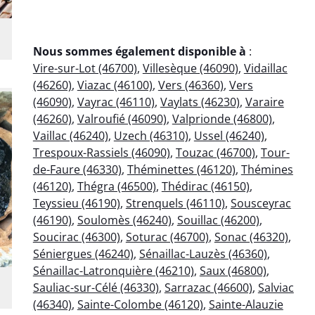
Nous sommes également disponible à
:
Vire-sur-Lot (46700)
,
Villesèque (46090)
,
Vidaillac
(46260)
,
Viazac (46100)
,
Vers (46360)
,
Vers
(46090)
,
Vayrac (46110)
,
Vaylats (46230)
,
Varaire
(46260)
,
Valroufié (46090)
,
Valprionde (46800)
,
Vaillac (46240)
,
Uzech (46310)
,
Ussel (46240)
,
Trespoux-Rassiels (46090)
,
Touzac (46700)
,
Tour-
de-Faure (46330)
,
Théminettes (46120)
,
Thémines
(46120)
,
Thégra (46500)
,
Thédirac (46150)
,
Teyssieu (46190)
,
Strenquels (46110)
,
Sousceyrac
(46190)
,
Soulomès (46240)
,
Souillac (46200)
,
Soucirac (46300)
,
Soturac (46700)
,
Sonac (46320)
,
Séniergues (46240)
,
Sénaillac-Lauzès (46360)
,
Sénaillac-Latronquière (46210)
,
Saux (46800)
,
Sauliac-sur-Célé (46330)
,
Sarrazac (46600)
,
Salviac
(46340)
,
Sainte-Colombe (46120)
,
Sainte-Alauzie