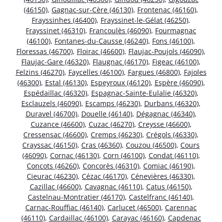
(46150)
,
Gagnac-sur-Cère (46130)
,
Frontenac (46160)
,
Frayssinhes (46400)
,
Frayssinet-le-Gélat (46250)
,
Frayssinet (46310)
,
Francoulès (46090)
,
Fourmagnac
(46100)
,
Fontanes-du-Causse (46240)
,
Fons (46100)
,
Floressas (46700)
,
Floirac (46600)
,
Flaujac-Poujols (46090)
,
Flaujac-Gare (46320)
,
Flaugnac (46170)
,
Figeac (46100)
,
Felzins (46270)
,
Faycelles (46100)
,
Fargues (46800)
,
Fajoles
(46300)
,
Estal (46130)
,
Espeyroux (46120)
,
Espère (46090)
,
Espédaillac (46320)
,
Espagnac-Sainte-Eulalie (46320)
,
Esclauzels (46090)
,
Escamps (46230)
,
Durbans (46320)
,
Duravel (46700)
,
Douelle (46140)
,
Dégagnac (46340)
,
Cuzance (46600)
,
Cuzac (46270)
,
Creysse (46600)
,
Cressensac (46600)
,
Cremps (46230)
,
Crégols (46330)
,
Crayssac (46150)
,
Cras (46360)
,
Couzou (46500)
,
Cours
(46090)
,
Cornac (46130)
,
Corn (46100)
,
Condat (46110)
,
Concots (46260)
,
Concorès (46310)
,
Comiac (46190)
,
Cieurac (46230)
,
Cézac (46170)
,
Cénevières (46330)
,
Cazillac (46600)
,
Cavagnac (46110)
,
Catus (46150)
,
Castelnau-Montratier (46170)
,
Castelfranc (46140)
,
Carnac-Rouffiac (46140)
,
Carlucet (46500)
,
Carennac
(46110)
,
Cardaillac (46100)
,
Carayac (46160)
,
Capdenac