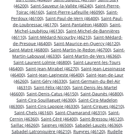
(46200)
,
Saint-Sauveur-la-Vallée (46240)
,
Saint-Pierre-
Toirac (46160)
,
Saint-Pierre-Lafeuille (46090)
,
Saint-
Perdoux (46100)
,
Saint-Paul-de-Vern (46400)
,
Saint-Paul-
de-Loubressac (46170)
,
Saint-Pantaléon (46800)
,
Saint-
Michel-Loubéjou (46130)
,
Saint-Michel-de-Bannières
(46110)
,
Saint-Médard-Nicourby (46210)
,
Saint-Médard-
de-Presque (46400)
,
Saint-Maurice-en-Quercy (46120)
,
Saint-Matré (46800)
,
Saint-Martin-le-Redon (46700)
,
Saint-
Martin-Labouval (46330)
,
Saint-Martin-de-Vers (46360)
,
Saint-Laurent-Lolmie (46800)
,
Saint-Laurent-les-Tours
(46400)
,
Saint-Jean-Mirabel (46270)
,
Saint-Jean-Lespinasse
(46400)
,
Saint-Jean-Lagineste (46400)
,
Saint-Jean-de-Laur
(46260)
,
Saint-Géry (46330)
,
Saint-Germain-du-Bel-Air
(46310)
,
Saint-Félix (46100)
,
Saint-Denis-lès-Martel
(46600)
,
Saint-Denis-Catus (46150)
,
Saint-Daunès (46800)
,
Saint-Cirq-Souillaguet (46300)
,
Saint-Cirq-Madelon
(46300)
,
Saint-Cirq-Lapopie (46330)
,
Saint-Cirgues (46210)
,
Saint-Chels (46160)
,
Saint-Chamarand (46310)
,
Saint-
Cernin (46360)
,
Saint-Céré (46400)
,
Saint-Bressou (46120)
,
Saillac (46260)
,
Saignes (46500)
,
Sabadel-Lauzès (46360)
,
Sabadel-Latronquière (46210)
,
Rueyres (46120)
,
Rudelle