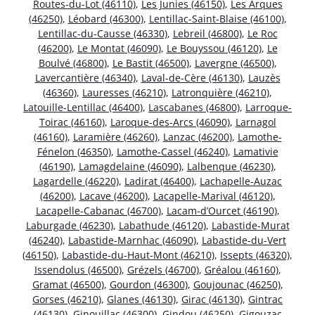
Routes-du-Lot (46110)
,
Les Junies (46150)
,
Les Arques
(46250)
,
Léobard (46300)
,
Lentillac-Saint-Blaise (46100)
,
Lentillac-du-Causse (46330)
,
Lebreil (46800)
,
Le Roc
(46200)
,
Le Montat (46090)
,
Le Bouyssou (46120)
,
Le
Boulvé (46800)
,
Le Bastit (46500)
,
Lavergne (46500)
,
Lavercantière (46340)
,
Laval-de-Cère (46130)
,
Lauzès
(46360)
,
Lauresses (46210)
,
Latronquière (46210)
,
Latouille-Lentillac (46400)
,
Lascabanes (46800)
,
Larroque-
Toirac (46160)
,
Laroque-des-Arcs (46090)
,
Larnagol
(46160)
,
Laramière (46260)
,
Lanzac (46200)
,
Lamothe-
Fénelon (46350)
,
Lamothe-Cassel (46240)
,
Lamativie
(46190)
,
Lamagdelaine (46090)
,
Lalbenque (46230)
,
Lagardelle (46220)
,
Ladirat (46400)
,
Lachapelle-Auzac
(46200)
,
Lacave (46200)
,
Lacapelle-Marival (46120)
,
Lacapelle-Cabanac (46700)
,
Lacam-d’Ourcet (46190)
,
Laburgade (46230)
,
Labathude (46120)
,
Labastide-Murat
(46240)
,
Labastide-Marnhac (46090)
,
Labastide-du-Vert
(46150)
,
Labastide-du-Haut-Mont (46210)
,
Issepts (46320)
,
Issendolus (46500)
,
Grézels (46700)
,
Gréalou (46160)
,
Gramat (46500)
,
Gourdon (46300)
,
Goujounac (46250)
,
Gorses (46210)
,
Glanes (46130)
,
Girac (46130)
,
Gintrac
(46130)
,
Ginouillac (46300)
,
Gindou (46250)
,
Gigouzac