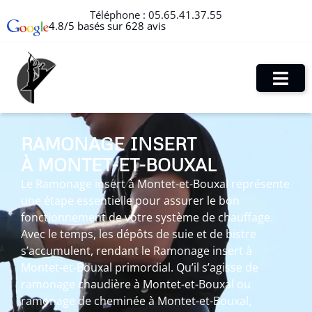
Téléphone :
05.65.41.37.55
4.8/5 basés sur 628 avis
RAMONAGE INSERT
À MONTET-ET-BOUXAL
Le Ramonage insert à Montet-et-Bouxal représente
une étape essentielle pour assurer le bon
fonctionnement de votre système de chauffage.
Avec le temps, les dépôts de suie et de bistre
s’accumulent, rendant le Ramonage insert à
Montet-et-Bouxal primordial. Qu’il s’agisse de
ramonage chaudière à Montet-et-Bouxal ou
ramonage de cheminée à Montet-et-Bouxal,