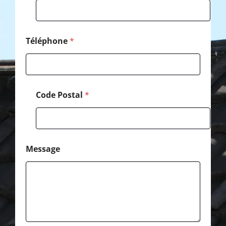
e
Téléphone
*
Code Postal
*
Message