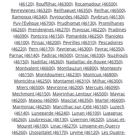
(46120)
,
Rouffilhac (46300)
,
Rocamadour (46500)
,
Reyrevignes (46320)
,
Reilhaguet (46350)
,
Reilhac (46500)
,
Rampoux (46340)
,
Puyjourdes (46260)
,
Puybrun (46130)
,
Puy-l’Évêque (46700)
,
Prudhomat (46130)
,
Promilhanes
(46260)
,
Prendeignes (46270)
,
Prayssac (46220)
,
Pradines
(46090)
,
Pontcirq (46150)
,
Pomarède (46250)
,
Planioles
(46100)
,
Pinsac (46200)
,
Peyrilles (46310)
,
Pescadoires
(46220)
,
Pern (46170)
,
Payrignac (46300)
,
Payrac (46350)
,
Parnac (46140)
,
Padirac (46500)
,
Orniac (46330)
,
Nuzéjouls
(46150)
,
Nadillac (46360)
,
Nadaillac-de-Rouge (46350)
,
Montvalent (46600)
,
Montlauzun (46800)
,
Montgesty
(46150)
,
Montdoumerc (46230)
,
Montcuq (46800)
,
Montcléra (46250)
,
Montamel (46310)
,
Milhac (46300)
,
Miers (46500)
,
Meyronne (46200)
,
Mercuès (46090)
,
Mechmont (46150)
,
Mayrinhac-Lentour (46500)
,
Mayrac
(46200)
,
Maxou (46090)
,
Masclat (46350)
,
Martel (46600)
,
Marminiac (46250)
,
Marcilhac-sur-Célé (46160)
,
Luzech
(46140)
,
Lunegarde (46240)
,
Lunan (46100)
,
Lugagnac
(46260)
,
Loubressac (46130)
,
Livernon (46320)
,
Lissac-et-
Mouret (46100)
,
Linac (46270)
,
Limogne-en-Quercy
(46260)
,
Lhospitalet (46170)
,
Leyme (46120)
,
Les Quatre-