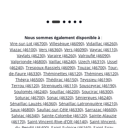
Nous sommes également disponible à
:
Vire-sur-Lot (46700)
,
Villesèque (46090)
,
Vidaillac (46260)
,
Viazac (46100)
,
Vers (46360)
,
Vers (46090)
,
Vayrac (46110)
,
Vaylats (46230)
,
Varaire (46260)
,
Valroufié (46090)
,
Valprionde (46800)
,
Vaillac (46240)
,
Uzech (46310)
,
Ussel
(46240)
,
Trespoux-Rassiels (46090)
,
Touzac (46700)
,
Tour-
de-Faure (46330)
,
Théminettes (46120)
,
Thémines (46120)
,
Thégra (46500)
,
Thédirac (46150)
,
Teyssieu (46190)
,
Terrou (46120)
,
Strenquels (46110)
,
Sousceyrac (46190)
,
Soulomès (46240)
,
Souillac (46200)
,
Soucirac (46300)
,
Soturac (46700)
,
Sonac (46320)
,
Séniergues (46240)
,
Sénaillac-Lauzès (46360)
,
Sénaillac-Latronquière (46210)
,
Saux (46800)
,
Sauliac-sur-Célé (46330)
,
Sarrazac (46600)
,
Salviac (46340)
,
Sainte-Colombe (46120)
,
Sainte-Alauzie
(46170)
,
Saint-Vincent-Rive-d’Olt (46140)
,
Saint-Vincent-
du-Pendit (46400)
,
Saint-Sulpice (46160)
,
Saint-Sozy