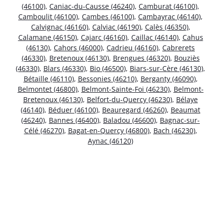
(46100)
,
Caniac-du-Causse (46240)
,
Camburat (46100)
,
Camboulit (46100)
,
Cambes (46100)
,
Cambayrac (46140)
,
Calvignac (46160)
,
Calviac (46190)
,
Calès (46350)
,
Calamane (46150)
,
Cajarc (46160)
,
Caillac (46140)
,
Cahus
(46130)
,
Cahors (46000)
,
Cadrieu (46160)
,
Cabrerets
(46330)
,
Bretenoux (46130)
,
Brengues (46320)
,
Bouziès
(46330)
,
Blars (46330)
,
Bio (46500)
,
Biars-sur-Cère (46130)
,
Bétaille (46110)
,
Bessonies (46210)
,
Berganty (46090)
,
Belmontet (46800)
,
Belmont-Sainte-Foi (46230)
,
Belmont-
Bretenoux (46130)
,
Belfort-du-Quercy (46230)
,
Bélaye
(46140)
,
Béduer (46100)
,
Beauregard (46260)
,
Beaumat
(46240)
,
Bannes (46400)
,
Baladou (46600)
,
Bagnac-sur-
Célé (46270)
,
Bagat-en-Quercy (46800)
,
Bach (46230)
,
Aynac (46120)