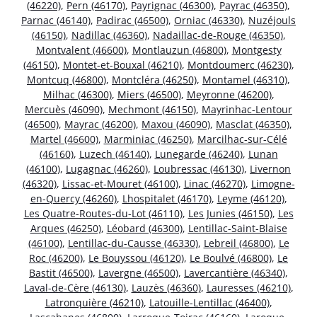
(46220)
,
Pern (46170)
,
Payrignac (46300)
,
Payrac (46350)
,
Parnac (46140)
,
Padirac (46500)
,
Orniac (46330)
,
Nuzéjouls
(46150)
,
Nadillac (46360)
,
Nadaillac-de-Rouge (46350)
,
Montvalent (46600)
,
Montlauzun (46800)
,
Montgesty
(46150)
,
Montet-et-Bouxal (46210)
,
Montdoumerc (46230)
,
Montcuq (46800)
,
Montcléra (46250)
,
Montamel (46310)
,
Milhac (46300)
,
Miers (46500)
,
Meyronne (46200)
,
Mercuès (46090)
,
Mechmont (46150)
,
Mayrinhac-Lentour
(46500)
,
Mayrac (46200)
,
Maxou (46090)
,
Masclat (46350)
,
Martel (46600)
,
Marminiac (46250)
,
Marcilhac-sur-Célé
(46160)
,
Luzech (46140)
,
Lunegarde (46240)
,
Lunan
(46100)
,
Lugagnac (46260)
,
Loubressac (46130)
,
Livernon
(46320)
,
Lissac-et-Mouret (46100)
,
Linac (46270)
,
Limogne-
en-Quercy (46260)
,
Lhospitalet (46170)
,
Leyme (46120)
,
Les Quatre-Routes-du-Lot (46110)
,
Les Junies (46150)
,
Les
Arques (46250)
,
Léobard (46300)
,
Lentillac-Saint-Blaise
(46100)
,
Lentillac-du-Causse (46330)
,
Lebreil (46800)
,
Le
Roc (46200)
,
Le Bouyssou (46120)
,
Le Boulvé (46800)
,
Le
Bastit (46500)
,
Lavergne (46500)
,
Lavercantière (46340)
,
Laval-de-Cère (46130)
,
Lauzès (46360)
,
Lauresses (46210)
,
Latronquière (46210)
,
Latouille-Lentillac (46400)
,