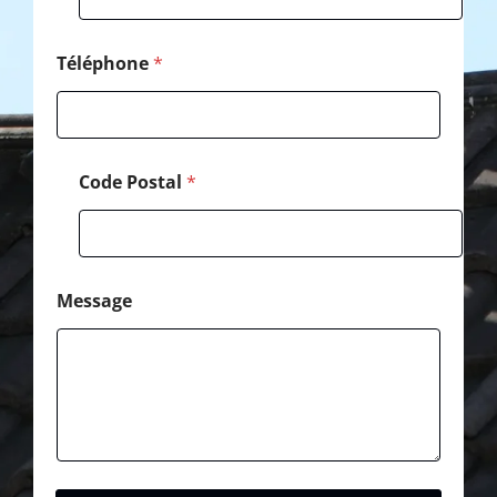
g
e
Téléphone
*
Code Postal
*
Message