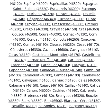
(46120)
,
Espère (46090)
,
Espédaillac (46320)
,
Espagnac-
Sainte-Eulalie (46320)
,
Esclauzels (46090)
,
Escamps
(46230)
,
Durbans (46320)
,
Duravel (46700)
,
Douelle
(46140)
,
Dégagnac (46340)
,
Cuzance (46600)
,
Cuzac
(46270)
,
Creysse (46600)
,
Cressensac (46600)
,
Cremps
(46230)
,
Crégols (46330)
,
Crayssac (46150)
,
Cras (46360)
,
Couzou (46500)
,
Cours (46090)
,
Cornac (46130)
,
Corn
(46100)
,
Condat (46110)
,
Concots (46260)
,
Concorès
(46310)
,
Comiac (46190)
,
Cieurac (46230)
,
Cézac (46170)
,
Cénevières (46330)
,
Cazillac (46600)
,
Cavagnac (46110)
,
Catus (46150)
,
Castelnau-Montratier (46170)
,
Castelfranc
(46140)
,
Carnac-Rouffiac (46140)
,
Carlucet (46500)
,
Carennac (46110)
,
Cardaillac (46100)
,
Carayac (46160)
,
Capdenac (46100)
,
Caniac-du-Causse (46240)
,
Camburat
(46100)
,
Camboulit (46100)
,
Cambes (46100)
,
Cambayrac
(46140)
,
Calvignac (46160)
,
Calviac (46190)
,
Calès (46350)
,
Calamane (46150)
,
Cajarc (46160)
,
Caillac (46140)
,
Cahus
(46130)
,
Cahors (46000)
,
Cadrieu (46160)
,
Cabrerets
(46330)
,
Bretenoux (46130)
,
Brengues (46320)
,
Bouziès
(46330)
,
Blars (46330)
,
Bio (46500)
,
Biars-sur-Cère (46130)
,
Bétaille (46110)
,
Bessonies (46210)
,
Berganty (46090)
,