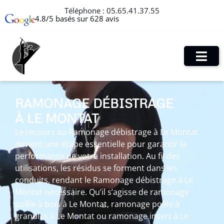
Téléphone :
05.65.41.37.55
4.8/5 basés sur 628 avis
RAMONAGE DÉBISTRAGE
À LE MONTAT
Le recours au Ramonage débistrage à Le Montat
devient une étape essentielle pour garantir la
performance de votre installation. Au fil des
utilisations, les résidus se forment dans les
conduits, rendant le Ramonage débistrage à Le
Montat nécessaire. Qu’il s’agisse de ramonage
poêle à bois à Le Montat, ramonage poêle à
granulés à Le Montat ou ramonage insert à Le