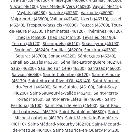
Vire-sur-Lot (46700)
,
Villesèque (46090)
,
Vidaillac (46260)
,
Viazac (46100)
,
Vers (46360)
,
Vers (46090)
,
Vayrac (46110)
,
Vaylats (46230)
,
Varaire (46260)
,
Valroufié (46090)
,
Valprionde (46800)
,
Vaillac (46240)
,
Uzech (46310)
,
Ussel
(46240)
,
Trespoux-Rassiels (46090)
,
Touzac (46700)
,
Tour-
de-Faure (46330)
,
Théminettes (46120)
,
Thémines (46120)
,
Thégra (46500)
,
Thédirac (46150)
,
Teyssieu (46190)
,
Terrou (46120)
,
Strenquels (46110)
,
Sousceyrac (46190)
,
Soulomès (46240)
,
Souillac (46200)
,
Soucirac (46300)
,
Soturac (46700)
,
Sonac (46320)
,
Séniergues (46240)
,
Sénaillac-Lauzès (46360)
,
Sénaillac-Latronquière (46210)
,
Saux (46800)
,
Sauliac-sur-Célé (46330)
,
Sarrazac (46600)
,
Salviac (46340)
,
Sainte-Colombe (46120)
,
Sainte-Alauzie
(46170)
,
Saint-Vincent-Rive-d’Olt (46140)
,
Saint-Vincent-
du-Pendit (46400)
,
Saint-Sulpice (46160)
,
Saint-Sozy
(46200)
,
Saint-Sauveur-la-Vallée (46240)
,
Saint-Pierre-
Toirac (46160)
,
Saint-Pierre-Lafeuille (46090)
,
Saint-
Perdoux (46100)
,
Saint-Paul-de-Vern (46400)
,
Saint-Paul-
de-Loubressac (46170)
,
Saint-Pantaléon (46800)
,
Saint-
Michel-Loubéjou (46130)
,
Saint-Michel-de-Bannières
(46110)
,
Saint-Médard-Nicourby (46210)
,
Saint-Médard-
de-Presque (46400)
,
Saint-Maurice-en-Quercy (46120)
,