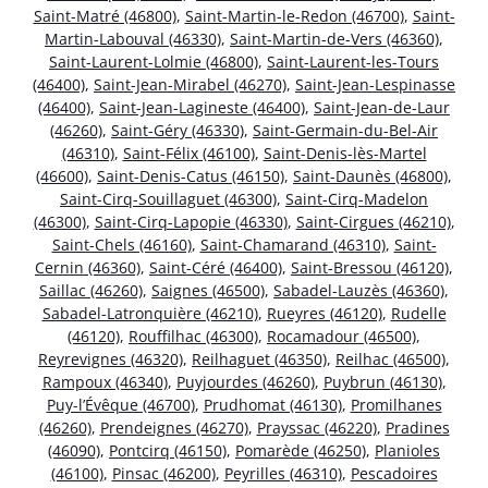
Saint-Matré (46800)
,
Saint-Martin-le-Redon (46700)
,
Saint-
Martin-Labouval (46330)
,
Saint-Martin-de-Vers (46360)
,
Saint-Laurent-Lolmie (46800)
,
Saint-Laurent-les-Tours
(46400)
,
Saint-Jean-Mirabel (46270)
,
Saint-Jean-Lespinasse
(46400)
,
Saint-Jean-Lagineste (46400)
,
Saint-Jean-de-Laur
(46260)
,
Saint-Géry (46330)
,
Saint-Germain-du-Bel-Air
(46310)
,
Saint-Félix (46100)
,
Saint-Denis-lès-Martel
(46600)
,
Saint-Denis-Catus (46150)
,
Saint-Daunès (46800)
,
Saint-Cirq-Souillaguet (46300)
,
Saint-Cirq-Madelon
(46300)
,
Saint-Cirq-Lapopie (46330)
,
Saint-Cirgues (46210)
,
Saint-Chels (46160)
,
Saint-Chamarand (46310)
,
Saint-
Cernin (46360)
,
Saint-Céré (46400)
,
Saint-Bressou (46120)
,
Saillac (46260)
,
Saignes (46500)
,
Sabadel-Lauzès (46360)
,
Sabadel-Latronquière (46210)
,
Rueyres (46120)
,
Rudelle
(46120)
,
Rouffilhac (46300)
,
Rocamadour (46500)
,
Reyrevignes (46320)
,
Reilhaguet (46350)
,
Reilhac (46500)
,
Rampoux (46340)
,
Puyjourdes (46260)
,
Puybrun (46130)
,
Puy-l’Évêque (46700)
,
Prudhomat (46130)
,
Promilhanes
(46260)
,
Prendeignes (46270)
,
Prayssac (46220)
,
Pradines
(46090)
,
Pontcirq (46150)
,
Pomarède (46250)
,
Planioles
(46100)
,
Pinsac (46200)
,
Peyrilles (46310)
,
Pescadoires