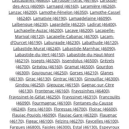
Lascabanes (46800)
,
Larroque-Toirac (46160)
,
Laroque-
des-Arcs (46090)
,
Larnagol (46160)
,
Laramière (46260)
,
Lanzac (46200)
,
Lamothe-Fénelon (46350)
,
Lamothe-Cassel
(46240)
,
Lamativie (46190)
,
Lamagdelaine (46090)
,
Lalbenque (46230)
,
Lagardelle (46220)
,
Ladirat (46400)
,
Lachapelle-Auzac (46200)
,
Lacave (46200)
,
Lacapelle-
Marival (46120)
,
Lacapelle-Cabanac (46700)
,
Lacam-
d’Ourcet (46190)
,
Laburgade (46230)
,
Labathude (46120)
,
Labastide-Murat (46240)
,
Labastide-Marnhac (46090)
,
Labastide-du-Vert (46150)
,
Labastide-du-Haut-Mont
(46210)
,
Issepts (46320)
,
Issendolus (46500)
,
Grézels
(46700)
,
Gréalou (46160)
,
Gramat (46500)
,
Gourdon
(46300)
,
Goujounac (46250)
,
Gorses (46210)
,
Glanes
(46130)
,
Girac (46130)
,
Gintrac (46130)
,
Ginouillac (46300)
,
Gindou (46250)
,
Gigouzac (46150)
,
Gagnac-sur-Cère
(46130)
,
Frontenac (46160)
,
Frayssinhes (46400)
,
Frayssinet-le-Gélat (46250)
,
Frayssinet (46310)
,
Francoulès
(46090)
,
Fourmagnac (46100)
,
Fontanes-du-Causse
(46240)
,
Fons (46100)
,
Floressas (46700)
,
Floirac (46600)
,
Flaujac-Poujols (46090)
,
Flaujac-Gare (46320)
,
Flaugnac
(46170)
,
Figeac (46100)
,
Felzins (46270)
,
Faycelles (46100)
,
Fargues (46800)
,
Fajoles (46300)
,
Estal (46130)
,
Espeyroux