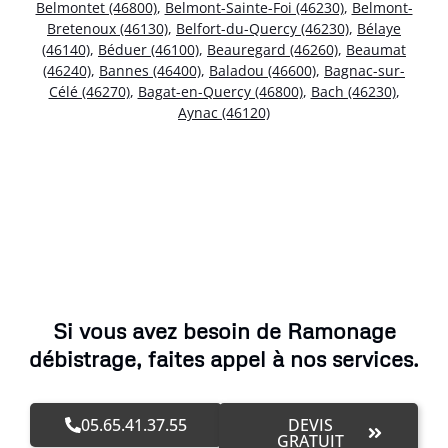
Belmontet (46800)
,
Belmont-Sainte-Foi (46230)
,
Belmont-
Bretenoux (46130)
,
Belfort-du-Quercy (46230)
,
Bélaye
(46140)
,
Béduer (46100)
,
Beauregard (46260)
,
Beaumat
(46240)
,
Bannes (46400)
,
Baladou (46600)
,
Bagnac-sur-
Célé (46270)
,
Bagat-en-Quercy (46800)
,
Bach (46230)
,
Aynac (46120)
Si vous avez besoin de Ramonage
débistrage, faites appel à nos services.
05.65.41.37.55
DEVIS
GRATUIT