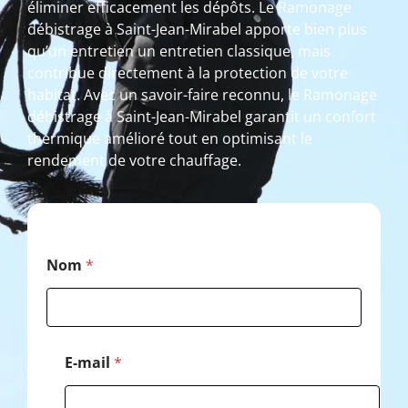
éliminer efficacement les dépôts. Le Ramonage
débistrage à Saint-Jean-Mirabel apporte bien plus
qu’un entretien un entretien classique, mais
contribue directement à la protection de votre
habitat. Avec un savoir-faire reconnu, le Ramonage
débistrage à Saint-Jean-Mirabel garantit un confort
thermique amélioré tout en optimisant le
rendement de votre chauffage.
*
Nom
*
*
*
E-mail
*