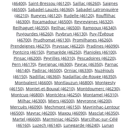
(46400)
,
Saint-Bressou (46120)
,
Saillac (46260)
,
Saignes
(46500)
,
Sabadel-Lauzès (46360)
,
Sabadel-Latronquière
(46210)
,
Rueyres (46120)
,
Rudelle (46120)
,
Rouffilhac
(46300)
,
Rocamadour (46500)
,
Reyrevignes (46320)
,
Reilhaguet (46350)
,
Reilhac (46500)
,
Rampoux (46340)
,
Puyjourdes (46260)
,
Puybrun (46130)
,
Puy-l’Évêque
(46700)
,
Prudhomat (46130)
,
Promilhanes (46260)
,
Prendeignes (46270)
,
Prayssac (46220)
,
Pradines (46090)
,
Pontcirq (46150)
,
Pomarède (46250)
,
Planioles (46100)
,
Pinsac (46200)
,
Peyrilles (46310)
,
Pescadoires (46220)
,
Pern (46170)
,
Payrignac (46300)
,
Payrac (46350)
,
Parnac
(46140)
,
Padirac (46500)
,
Orniac (46330)
,
Nuzéjouls
(46150)
,
Nadillac (46360)
,
Nadaillac-de-Rouge (46350)
,
Montvalent (46600)
,
Montlauzun (46800)
,
Montgesty
(46150)
,
Montet-et-Bouxal (46210)
,
Montdoumerc (46230)
,
Montcuq (46800)
,
Montcléra (46250)
,
Montamel (46310)
,
Milhac (46300)
,
Miers (46500)
,
Meyronne (46200)
,
Mercuès (46090)
,
Mechmont (46150)
,
Mayrinhac-Lentour
(46500)
,
Mayrac (46200)
,
Maxou (46090)
,
Masclat (46350)
,
Martel (46600)
,
Marminiac (46250)
,
Marcilhac-sur-Célé
(46160)
,
Luzech (46140)
,
Lunegarde (46240)
,
Lunan