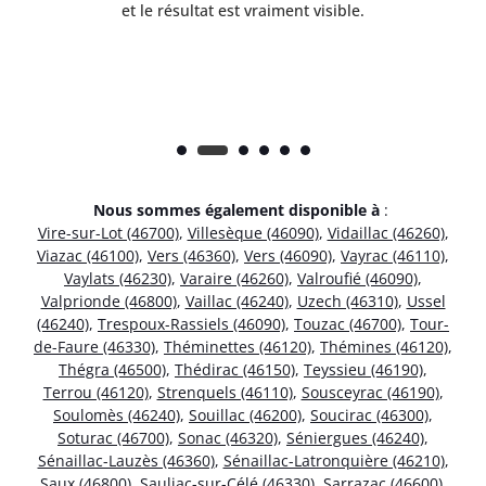
et le résultat est vraiment visible.
e
Nous sommes également disponible à
:
Vire-sur-Lot (46700)
,
Villesèque (46090)
,
Vidaillac (46260)
,
Viazac (46100)
,
Vers (46360)
,
Vers (46090)
,
Vayrac (46110)
,
Vaylats (46230)
,
Varaire (46260)
,
Valroufié (46090)
,
Valprionde (46800)
,
Vaillac (46240)
,
Uzech (46310)
,
Ussel
(46240)
,
Trespoux-Rassiels (46090)
,
Touzac (46700)
,
Tour-
de-Faure (46330)
,
Théminettes (46120)
,
Thémines (46120)
,
Thégra (46500)
,
Thédirac (46150)
,
Teyssieu (46190)
,
Terrou (46120)
,
Strenquels (46110)
,
Sousceyrac (46190)
,
Soulomès (46240)
,
Souillac (46200)
,
Soucirac (46300)
,
Soturac (46700)
,
Sonac (46320)
,
Séniergues (46240)
,
Sénaillac-Lauzès (46360)
,
Sénaillac-Latronquière (46210)
,
Saux (46800)
,
Sauliac-sur-Célé (46330)
,
Sarrazac (46600)
,