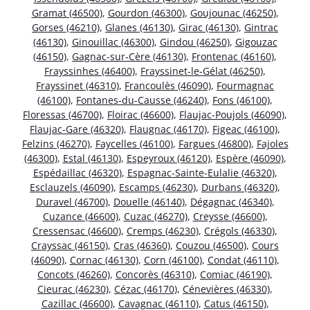
Gramat (46500)
,
Gourdon (46300)
,
Goujounac (46250)
,
Gorses (46210)
,
Glanes (46130)
,
Girac (46130)
,
Gintrac
(46130)
,
Ginouillac (46300)
,
Gindou (46250)
,
Gigouzac
(46150)
,
Gagnac-sur-Cère (46130)
,
Frontenac (46160)
,
Frayssinhes (46400)
,
Frayssinet-le-Gélat (46250)
,
Frayssinet (46310)
,
Francoulès (46090)
,
Fourmagnac
(46100)
,
Fontanes-du-Causse (46240)
,
Fons (46100)
,
Floressas (46700)
,
Floirac (46600)
,
Flaujac-Poujols (46090)
,
Flaujac-Gare (46320)
,
Flaugnac (46170)
,
Figeac (46100)
,
Felzins (46270)
,
Faycelles (46100)
,
Fargues (46800)
,
Fajoles
(46300)
,
Estal (46130)
,
Espeyroux (46120)
,
Espère (46090)
,
Espédaillac (46320)
,
Espagnac-Sainte-Eulalie (46320)
,
Esclauzels (46090)
,
Escamps (46230)
,
Durbans (46320)
,
Duravel (46700)
,
Douelle (46140)
,
Dégagnac (46340)
,
Cuzance (46600)
,
Cuzac (46270)
,
Creysse (46600)
,
Cressensac (46600)
,
Cremps (46230)
,
Crégols (46330)
,
Crayssac (46150)
,
Cras (46360)
,
Couzou (46500)
,
Cours
(46090)
,
Cornac (46130)
,
Corn (46100)
,
Condat (46110)
,
Concots (46260)
,
Concorès (46310)
,
Comiac (46190)
,
Cieurac (46230)
,
Cézac (46170)
,
Cénevières (46330)
,
Cazillac (46600)
,
Cavagnac (46110)
,
Catus (46150)
,