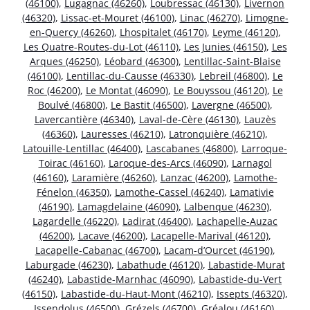
(46100)
,
Lugagnac (46260)
,
Loubressac (46130)
,
Livernon
(46320)
,
Lissac-et-Mouret (46100)
,
Linac (46270)
,
Limogne-
en-Quercy (46260)
,
Lhospitalet (46170)
,
Leyme (46120)
,
Les Quatre-Routes-du-Lot (46110)
,
Les Junies (46150)
,
Les
Arques (46250)
,
Léobard (46300)
,
Lentillac-Saint-Blaise
(46100)
,
Lentillac-du-Causse (46330)
,
Lebreil (46800)
,
Le
Roc (46200)
,
Le Montat (46090)
,
Le Bouyssou (46120)
,
Le
Boulvé (46800)
,
Le Bastit (46500)
,
Lavergne (46500)
,
Lavercantière (46340)
,
Laval-de-Cère (46130)
,
Lauzès
(46360)
,
Lauresses (46210)
,
Latronquière (46210)
,
Latouille-Lentillac (46400)
,
Lascabanes (46800)
,
Larroque-
Toirac (46160)
,
Laroque-des-Arcs (46090)
,
Larnagol
(46160)
,
Laramière (46260)
,
Lanzac (46200)
,
Lamothe-
Fénelon (46350)
,
Lamothe-Cassel (46240)
,
Lamativie
(46190)
,
Lamagdelaine (46090)
,
Lalbenque (46230)
,
Lagardelle (46220)
,
Ladirat (46400)
,
Lachapelle-Auzac
(46200)
,
Lacave (46200)
,
Lacapelle-Marival (46120)
,
Lacapelle-Cabanac (46700)
,
Lacam-d’Ourcet (46190)
,
Laburgade (46230)
,
Labathude (46120)
,
Labastide-Murat
(46240)
,
Labastide-Marnhac (46090)
,
Labastide-du-Vert
(46150)
,
Labastide-du-Haut-Mont (46210)
,
Issepts (46320)
,
Issendolus (46500)
,
Grézels (46700)
,
Gréalou (46160)
,