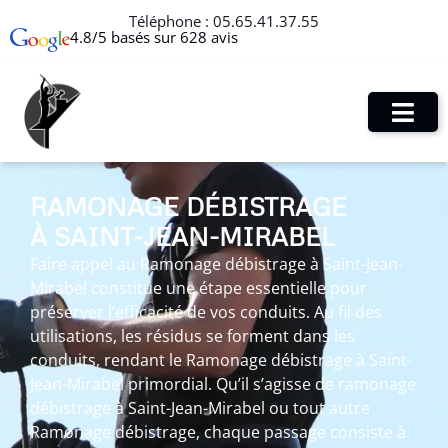
Téléphone :
05.65.41.37.55
4.8/5 basés sur 628 avis
RAMONAGE DÉBISTRAGE
À SAINT-JEAN-MIRABEL
Faire appel au Ramonage débistrage à Saint-Jean-
Mirabel constitue une étape essentielle pour
préserver l’efficacité de vos conduits. Au fil des
utilisations, les résidus se forment dans les
conduits, rendant le Ramonage débistrage à Saint-
Jean-Mirabel primordial. Qu’il s’agisse de ramonage
débistrage à Saint-Jean-Mirabel ou tout autre
Ramonage débistrage, chaque passage consiste à