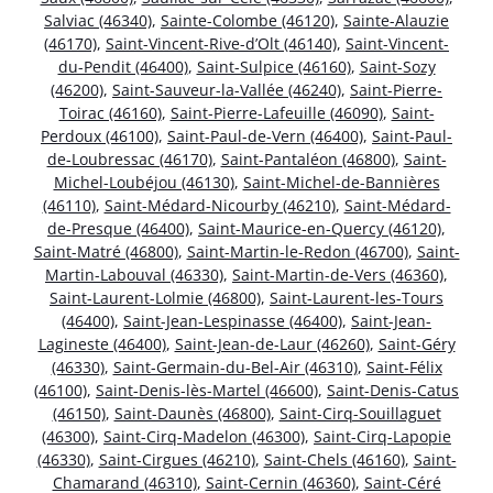
Salviac (46340)
,
Sainte-Colombe (46120)
,
Sainte-Alauzie
(46170)
,
Saint-Vincent-Rive-d’Olt (46140)
,
Saint-Vincent-
du-Pendit (46400)
,
Saint-Sulpice (46160)
,
Saint-Sozy
(46200)
,
Saint-Sauveur-la-Vallée (46240)
,
Saint-Pierre-
Toirac (46160)
,
Saint-Pierre-Lafeuille (46090)
,
Saint-
Perdoux (46100)
,
Saint-Paul-de-Vern (46400)
,
Saint-Paul-
de-Loubressac (46170)
,
Saint-Pantaléon (46800)
,
Saint-
Michel-Loubéjou (46130)
,
Saint-Michel-de-Bannières
(46110)
,
Saint-Médard-Nicourby (46210)
,
Saint-Médard-
de-Presque (46400)
,
Saint-Maurice-en-Quercy (46120)
,
Saint-Matré (46800)
,
Saint-Martin-le-Redon (46700)
,
Saint-
Martin-Labouval (46330)
,
Saint-Martin-de-Vers (46360)
,
Saint-Laurent-Lolmie (46800)
,
Saint-Laurent-les-Tours
(46400)
,
Saint-Jean-Lespinasse (46400)
,
Saint-Jean-
Lagineste (46400)
,
Saint-Jean-de-Laur (46260)
,
Saint-Géry
(46330)
,
Saint-Germain-du-Bel-Air (46310)
,
Saint-Félix
(46100)
,
Saint-Denis-lès-Martel (46600)
,
Saint-Denis-Catus
(46150)
,
Saint-Daunès (46800)
,
Saint-Cirq-Souillaguet
(46300)
,
Saint-Cirq-Madelon (46300)
,
Saint-Cirq-Lapopie
(46330)
,
Saint-Cirgues (46210)
,
Saint-Chels (46160)
,
Saint-
Chamarand (46310)
,
Saint-Cernin (46360)
,
Saint-Céré