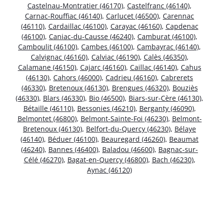
Castelnau-Montratier (46170)
,
Castelfranc (46140)
,
Carnac-Rouffiac (46140)
,
Carlucet (46500)
,
Carennac
(46110)
,
Cardaillac (46100)
,
Carayac (46160)
,
Capdenac
(46100)
,
Caniac-du-Causse (46240)
,
Camburat (46100)
,
Camboulit (46100)
,
Cambes (46100)
,
Cambayrac (46140)
,
Calvignac (46160)
,
Calviac (46190)
,
Calès (46350)
,
Calamane (46150)
,
Cajarc (46160)
,
Caillac (46140)
,
Cahus
(46130)
,
Cahors (46000)
,
Cadrieu (46160)
,
Cabrerets
(46330)
,
Bretenoux (46130)
,
Brengues (46320)
,
Bouziès
(46330)
,
Blars (46330)
,
Bio (46500)
,
Biars-sur-Cère (46130)
,
Bétaille (46110)
,
Bessonies (46210)
,
Berganty (46090)
,
Belmontet (46800)
,
Belmont-Sainte-Foi (46230)
,
Belmont-
Bretenoux (46130)
,
Belfort-du-Quercy (46230)
,
Bélaye
(46140)
,
Béduer (46100)
,
Beauregard (46260)
,
Beaumat
(46240)
,
Bannes (46400)
,
Baladou (46600)
,
Bagnac-sur-
Célé (46270)
,
Bagat-en-Quercy (46800)
,
Bach (46230)
,
Aynac (46120)