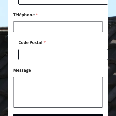
i
l
E
Téléphone
*
-
m
a
i
l
Code Postal
*
Message