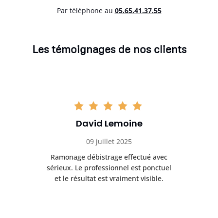
Par téléphone au
05.65.41.37.55
Les témoignages de nos clients
David Lemoine
09 juillet 2025
Ramonage débistrage effectué avec
T
s
sérieux. Le professionnel est ponctuel
et le résultat est vraiment visible.
e