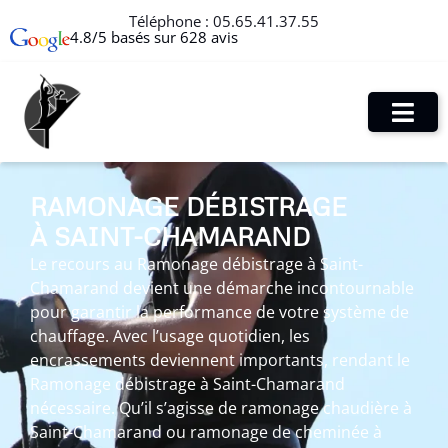
Téléphone :
05.65.41.37.55
4.8/5 basés sur 628 avis
RAMONAGE DÉBISTRAGE
À SAINT-CHAMARAND
Le recours au Ramonage débistrage à Saint-
Chamarand devient une démarche incontournable
pour garantir la performance de votre système de
chauffage. Avec l’usage quotidien, les
encrassements deviennent importants, rendant le
Ramonage débistrage à Saint-Chamarand
nécessaire. Qu’il s’agisse de ramonage chaudière à
Saint-Chamarand ou ramonage de cheminée à