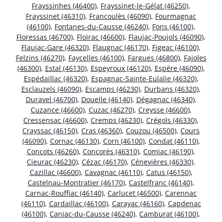
Frayssinhes (46400)
,
Frayssinet-le-Gélat (46250)
,
Frayssinet (46310)
,
Francoulès (46090)
,
Fourmagnac
(46100)
,
Fontanes-du-Causse (46240)
,
Fons (46100)
,
Floressas (46700)
,
Floirac (46600)
,
Flaujac-Poujols (46090)
,
Flaujac-Gare (46320)
,
Flaugnac (46170)
,
Figeac (46100)
,
Felzins (46270)
,
Faycelles (46100)
,
Fargues (46800)
,
Fajoles
(46300)
,
Estal (46130)
,
Espeyroux (46120)
,
Espère (46090)
,
Espédaillac (46320)
,
Espagnac-Sainte-Eulalie (46320)
,
Esclauzels (46090)
,
Escamps (46230)
,
Durbans (46320)
,
Duravel (46700)
,
Douelle (46140)
,
Dégagnac (46340)
,
Cuzance (46600)
,
Cuzac (46270)
,
Creysse (46600)
,
Cressensac (46600)
,
Cremps (46230)
,
Crégols (46330)
,
Crayssac (46150)
,
Cras (46360)
,
Couzou (46500)
,
Cours
(46090)
,
Cornac (46130)
,
Corn (46100)
,
Condat (46110)
,
Concots (46260)
,
Concorès (46310)
,
Comiac (46190)
,
Cieurac (46230)
,
Cézac (46170)
,
Cénevières (46330)
,
Cazillac (46600)
,
Cavagnac (46110)
,
Catus (46150)
,
Castelnau-Montratier (46170)
,
Castelfranc (46140)
,
Carnac-Rouffiac (46140)
,
Carlucet (46500)
,
Carennac
(46110)
,
Cardaillac (46100)
,
Carayac (46160)
,
Capdenac
(46100)
,
Caniac-du-Causse (46240)
,
Camburat (46100)
,