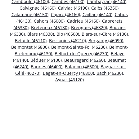
Camboulit (46100)
,
Cambes (46100)
,
Cambayrac (46140)
,
Calvignac (46160)
,
Calviac (46190)
,
Calès (46350)
,
Calamane (46150)
,
Cajarc (46160)
,
Caillac (46140)
,
Cahus
(46130)
,
Cahors (46000)
,
Cadrieu (46160)
,
Cabrerets
(46330)
,
Bretenoux (46130)
,
Brengues (46320)
,
Bouziès
(46330)
,
Blars (46330)
,
Bio (46500)
,
Biars-sur-Cère (46130)
,
Bétaille (46110)
,
Bessonies (46210)
,
Berganty (46090)
,
Belmontet (46800)
,
Belmont-Sainte-Foi (46230)
,
Belmont-
Bretenoux (46130)
,
Belfort-du-Quercy (46230)
,
Bélaye
(46140)
,
Béduer (46100)
,
Beauregard (46260)
,
Beaumat
(46240)
,
Bannes (46400)
,
Baladou (46600)
,
Bagnac-sur-
Célé (46270)
,
Bagat-en-Quercy (46800)
,
Bach (46230)
,
Aynac (46120)