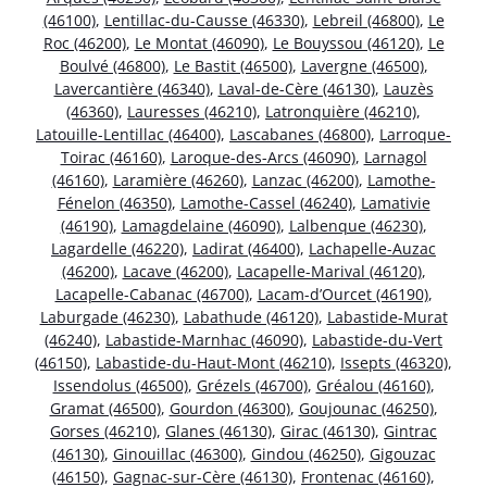
(46100)
,
Lentillac-du-Causse (46330)
,
Lebreil (46800)
,
Le
Roc (46200)
,
Le Montat (46090)
,
Le Bouyssou (46120)
,
Le
Boulvé (46800)
,
Le Bastit (46500)
,
Lavergne (46500)
,
Lavercantière (46340)
,
Laval-de-Cère (46130)
,
Lauzès
(46360)
,
Lauresses (46210)
,
Latronquière (46210)
,
Latouille-Lentillac (46400)
,
Lascabanes (46800)
,
Larroque-
Toirac (46160)
,
Laroque-des-Arcs (46090)
,
Larnagol
(46160)
,
Laramière (46260)
,
Lanzac (46200)
,
Lamothe-
Fénelon (46350)
,
Lamothe-Cassel (46240)
,
Lamativie
(46190)
,
Lamagdelaine (46090)
,
Lalbenque (46230)
,
Lagardelle (46220)
,
Ladirat (46400)
,
Lachapelle-Auzac
(46200)
,
Lacave (46200)
,
Lacapelle-Marival (46120)
,
Lacapelle-Cabanac (46700)
,
Lacam-d’Ourcet (46190)
,
Laburgade (46230)
,
Labathude (46120)
,
Labastide-Murat
(46240)
,
Labastide-Marnhac (46090)
,
Labastide-du-Vert
(46150)
,
Labastide-du-Haut-Mont (46210)
,
Issepts (46320)
,
Issendolus (46500)
,
Grézels (46700)
,
Gréalou (46160)
,
Gramat (46500)
,
Gourdon (46300)
,
Goujounac (46250)
,
Gorses (46210)
,
Glanes (46130)
,
Girac (46130)
,
Gintrac
(46130)
,
Ginouillac (46300)
,
Gindou (46250)
,
Gigouzac
(46150)
,
Gagnac-sur-Cère (46130)
,
Frontenac (46160)
,