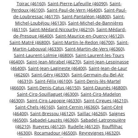
Toirac (46160)
,
Saint-Pierre-Lafeuille (46090)
,
Saint-
Perdoux (46100)
,
Saint-Paul-de-Vern (46400)
,
Saint-Paul-
de-Loubressac (46170)
,
Saint-Pantaléon (46800)
,
Saint-
Michel-Loubéjou (46130)
,
Saint-Michel-de-Bannières
(46110)
,
Saint-Médard-Nicourby (46210)
,
Saint-Médard-
de-Presque (46400)
,
Saint-Maurice-en-Quercy (46120)
,
Saint-Matré (46800)
,
Saint-Martin-le-Redon (46700)
,
Saint-
Martin-Labouval (46330)
,
Saint-Martin-de-Vers (46360)
,
Saint-Laurent-Lolmie (46800)
,
Saint-Laurent-les-Tours
(46400)
,
Saint-Jean-Mirabel (46270)
,
Saint-Jean-Lespinasse
(46400)
,
Saint-Jean-Lagineste (46400)
,
Saint-Jean-de-Laur
(46260)
,
Saint-Géry (46330)
,
Saint-Germain-du-Bel-Air
(46310)
,
Saint-Félix (46100)
,
Saint-Denis-lès-Martel
(46600)
,
Saint-Denis-Catus (46150)
,
Saint-Daunès (46800)
,
Saint-Cirq-Souillaguet (46300)
,
Saint-Cirq-Madelon
(46300)
,
Saint-Cirq-Lapopie (46330)
,
Saint-Cirgues (46210)
,
Saint-Chels (46160)
,
Saint-Cernin (46360)
,
Saint-Céré
(46400)
,
Saint-Bressou (46120)
,
Saillac (46260)
,
Saignes
(46500)
,
Sabadel-Lauzès (46360)
,
Sabadel-Latronquière
(46210)
,
Rueyres (46120)
,
Rudelle (46120)
,
Rouffilhac
(46300)
,
Rocamadour (46500)
,
Reyrevignes (46320)
,