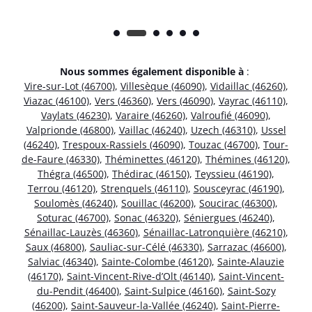
Nous sommes également disponible à
:
Vire-sur-Lot (46700)
,
Villesèque (46090)
,
Vidaillac (46260)
,
Viazac (46100)
,
Vers (46360)
,
Vers (46090)
,
Vayrac (46110)
,
Vaylats (46230)
,
Varaire (46260)
,
Valroufié (46090)
,
Valprionde (46800)
,
Vaillac (46240)
,
Uzech (46310)
,
Ussel
(46240)
,
Trespoux-Rassiels (46090)
,
Touzac (46700)
,
Tour-
de-Faure (46330)
,
Théminettes (46120)
,
Thémines (46120)
,
Thégra (46500)
,
Thédirac (46150)
,
Teyssieu (46190)
,
Terrou (46120)
,
Strenquels (46110)
,
Sousceyrac (46190)
,
Soulomès (46240)
,
Souillac (46200)
,
Soucirac (46300)
,
Soturac (46700)
,
Sonac (46320)
,
Séniergues (46240)
,
Sénaillac-Lauzès (46360)
,
Sénaillac-Latronquière (46210)
,
Saux (46800)
,
Sauliac-sur-Célé (46330)
,
Sarrazac (46600)
,
Salviac (46340)
,
Sainte-Colombe (46120)
,
Sainte-Alauzie
(46170)
,
Saint-Vincent-Rive-d’Olt (46140)
,
Saint-Vincent-
du-Pendit (46400)
,
Saint-Sulpice (46160)
,
Saint-Sozy
(46200)
,
Saint-Sauveur-la-Vallée (46240)
,
Saint-Pierre-