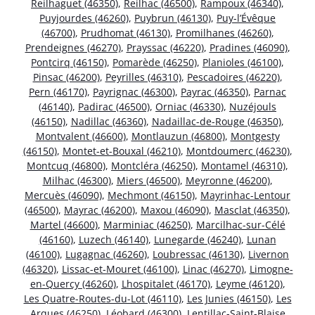
Reilhaguet (46350)
,
Reilhac (46500)
,
Rampoux (46340)
,
Puyjourdes (46260)
,
Puybrun (46130)
,
Puy-l’Évêque
(46700)
,
Prudhomat (46130)
,
Promilhanes (46260)
,
Prendeignes (46270)
,
Prayssac (46220)
,
Pradines (46090)
,
Pontcirq (46150)
,
Pomarède (46250)
,
Planioles (46100)
,
Pinsac (46200)
,
Peyrilles (46310)
,
Pescadoires (46220)
,
Pern (46170)
,
Payrignac (46300)
,
Payrac (46350)
,
Parnac
(46140)
,
Padirac (46500)
,
Orniac (46330)
,
Nuzéjouls
(46150)
,
Nadillac (46360)
,
Nadaillac-de-Rouge (46350)
,
Montvalent (46600)
,
Montlauzun (46800)
,
Montgesty
(46150)
,
Montet-et-Bouxal (46210)
,
Montdoumerc (46230)
,
Montcuq (46800)
,
Montcléra (46250)
,
Montamel (46310)
,
Milhac (46300)
,
Miers (46500)
,
Meyronne (46200)
,
Mercuès (46090)
,
Mechmont (46150)
,
Mayrinhac-Lentour
(46500)
,
Mayrac (46200)
,
Maxou (46090)
,
Masclat (46350)
,
Martel (46600)
,
Marminiac (46250)
,
Marcilhac-sur-Célé
(46160)
,
Luzech (46140)
,
Lunegarde (46240)
,
Lunan
(46100)
,
Lugagnac (46260)
,
Loubressac (46130)
,
Livernon
(46320)
,
Lissac-et-Mouret (46100)
,
Linac (46270)
,
Limogne-
en-Quercy (46260)
,
Lhospitalet (46170)
,
Leyme (46120)
,
Les Quatre-Routes-du-Lot (46110)
,
Les Junies (46150)
,
Les
Arques (46250)
,
Léobard (46300)
,
Lentillac-Saint-Blaise