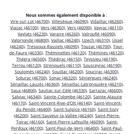
Nous sommes également disponible à
:
Vire-sur-Lot (46700)
,
Villesèque (46090)
,
Vidaillac (46260)
,
Viazac (46100)
,
Vers (46360)
,
Vers (46090)
,
Vayrac (46110)
,
Vaylats (46230)
,
Varaire (46260)
,
Valroufié (46090)
,
Valprionde (46800)
,
Vaillac (46240)
,
Uzech (46310)
,
Ussel
(46240)
,
Trespoux-Rassiels (46090)
,
Touzac (46700)
,
Tour-
de-Faure (46330)
,
Théminettes (46120)
,
Thémines (46120)
,
Thégra (46500)
,
Thédirac (46150)
,
Teyssieu (46190)
,
Terrou (46120)
,
Strenquels (46110)
,
Sousceyrac (46190)
,
Soulomès (46240)
,
Souillac (46200)
,
Soucirac (46300)
,
Soturac (46700)
,
Sonac (46320)
,
Séniergues (46240)
,
Sénaillac-Lauzès (46360)
,
Sénaillac-Latronquière (46210)
,
Saux (46800)
,
Sauliac-sur-Célé (46330)
,
Sarrazac (46600)
,
Salviac (46340)
,
Sainte-Colombe (46120)
,
Sainte-Alauzie
(46170)
,
Saint-Vincent-Rive-d’Olt (46140)
,
Saint-Vincent-
du-Pendit (46400)
,
Saint-Sulpice (46160)
,
Saint-Sozy
(46200)
,
Saint-Sauveur-la-Vallée (46240)
,
Saint-Pierre-
Toirac (46160)
,
Saint-Pierre-Lafeuille (46090)
,
Saint-
Perdoux (46100)
,
Saint-Paul-de-Vern (46400)
,
Saint-Paul-