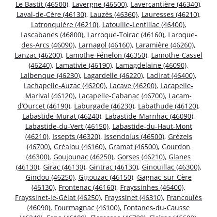
Le Bastit (46500)
,
Lavergne (46500)
,
Lavercantière (46340)
,
Laval-de-Cère (46130)
,
Lauzès (46360)
,
Lauresses (46210)
,
Latronquière (46210)
,
Latouille-Lentillac (46400)
,
Lascabanes (46800)
,
Larroque-Toirac (46160)
,
Laroque-
des-Arcs (46090)
,
Larnagol (46160)
,
Laramière (46260)
,
Lanzac (46200)
,
Lamothe-Fénelon (46350)
,
Lamothe-Cassel
(46240)
,
Lamativie (46190)
,
Lamagdelaine (46090)
,
Lalbenque (46230)
,
Lagardelle (46220)
,
Ladirat (46400)
,
Lachapelle-Auzac (46200)
,
Lacave (46200)
,
Lacapelle-
Marival (46120)
,
Lacapelle-Cabanac (46700)
,
Lacam-
d’Ourcet (46190)
,
Laburgade (46230)
,
Labathude (46120)
,
Labastide-Murat (46240)
,
Labastide-Marnhac (46090)
,
Labastide-du-Vert (46150)
,
Labastide-du-Haut-Mont
(46210)
,
Issepts (46320)
,
Issendolus (46500)
,
Grézels
(46700)
,
Gréalou (46160)
,
Gramat (46500)
,
Gourdon
(46300)
,
Goujounac (46250)
,
Gorses (46210)
,
Glanes
(46130)
,
Girac (46130)
,
Gintrac (46130)
,
Ginouillac (46300)
,
Gindou (46250)
,
Gigouzac (46150)
,
Gagnac-sur-Cère
(46130)
,
Frontenac (46160)
,
Frayssinhes (46400)
,
Frayssinet-le-Gélat (46250)
,
Frayssinet (46310)
,
Francoulès
(46090)
,
Fourmagnac (46100)
,
Fontanes-du-Causse