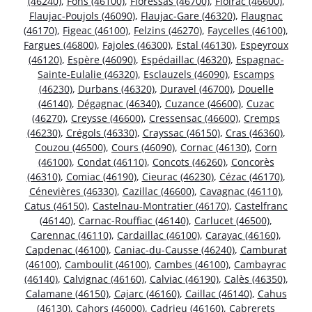
(46240)
,
Fons (46100)
,
Floressas (46700)
,
Floirac (46600)
,
Flaujac-Poujols (46090)
,
Flaujac-Gare (46320)
,
Flaugnac
(46170)
,
Figeac (46100)
,
Felzins (46270)
,
Faycelles (46100)
,
Fargues (46800)
,
Fajoles (46300)
,
Estal (46130)
,
Espeyroux
(46120)
,
Espère (46090)
,
Espédaillac (46320)
,
Espagnac-
Sainte-Eulalie (46320)
,
Esclauzels (46090)
,
Escamps
(46230)
,
Durbans (46320)
,
Duravel (46700)
,
Douelle
(46140)
,
Dégagnac (46340)
,
Cuzance (46600)
,
Cuzac
(46270)
,
Creysse (46600)
,
Cressensac (46600)
,
Cremps
(46230)
,
Crégols (46330)
,
Crayssac (46150)
,
Cras (46360)
,
Couzou (46500)
,
Cours (46090)
,
Cornac (46130)
,
Corn
(46100)
,
Condat (46110)
,
Concots (46260)
,
Concorès
(46310)
,
Comiac (46190)
,
Cieurac (46230)
,
Cézac (46170)
,
Cénevières (46330)
,
Cazillac (46600)
,
Cavagnac (46110)
,
Catus (46150)
,
Castelnau-Montratier (46170)
,
Castelfranc
(46140)
,
Carnac-Rouffiac (46140)
,
Carlucet (46500)
,
Carennac (46110)
,
Cardaillac (46100)
,
Carayac (46160)
,
Capdenac (46100)
,
Caniac-du-Causse (46240)
,
Camburat
(46100)
,
Camboulit (46100)
,
Cambes (46100)
,
Cambayrac
(46140)
,
Calvignac (46160)
,
Calviac (46190)
,
Calès (46350)
,
Calamane (46150)
,
Cajarc (46160)
,
Caillac (46140)
,
Cahus
(46130)
,
Cahors (46000)
,
Cadrieu (46160)
,
Cabrerets