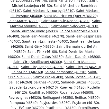
de-Loubressac (46170)
,
Saint-Pantaléon (46800)
,
Saint-
Michel-Loubéjou (46130)
,
Saint-Michel-de-Bannières
(46110)
,
Saint-Médard-Nicourby (46210)
,
Saint-Médard-
de-Presque (46400)
,
Saint-Maurice-en-Quercy (46120)
,
Saint-Matré (46800)
,
Saint-Martin-le-Redon (46700)
,
Saint-
Martin-Labouval (46330)
,
Saint-Martin-de-Vers (46360)
,
Saint-Laurent-Lolmie (46800)
,
Saint-Laurent-les-Tours
(46400)
,
Saint-Jean-Mirabel (46270)
,
Saint-Jean-Lespinasse
(46400)
,
Saint-Jean-Lagineste (46400)
,
Saint-Jean-de-Laur
(46260)
,
Saint-Géry (46330)
,
Saint-Germain-du-Bel-Air
(46310)
,
Saint-Félix (46100)
,
Saint-Denis-lès-Martel
(46600)
,
Saint-Denis-Catus (46150)
,
Saint-Daunès (46800)
,
Saint-Cirq-Souillaguet (46300)
,
Saint-Cirq-Madelon
(46300)
,
Saint-Cirq-Lapopie (46330)
,
Saint-Cirgues (46210)
,
Saint-Chels (46160)
,
Saint-Chamarand (46310)
,
Saint-
Cernin (46360)
,
Saint-Céré (46400)
,
Saint-Bressou (46120)
,
Saillac (46260)
,
Saignes (46500)
,
Sabadel-Lauzès (46360)
,
Sabadel-Latronquière (46210)
,
Rueyres (46120)
,
Rudelle
(46120)
,
Rouffilhac (46300)
,
Rocamadour (46500)
,
Reyrevignes (46320)
,
Reilhaguet (46350)
,
Reilhac (46500)
,
Rampoux (46340)
,
Puyjourdes (46260)
,
Puybrun (46130)
,
Puy-l’Évêque (46700)
,
Prudhomat (46130)
,
Promilhanes