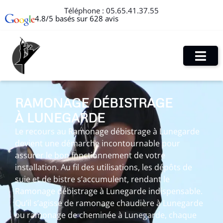
Téléphone :
05.65.41.37.55
4.8/5 basés sur 628 avis
RAMONAGE DÉBISTRAGE
À LUNEGARDE
Le recours au Ramonage débistrage à Lunegarde
devient une démarche incontournable pour
assurer le bon fonctionnement de votre
installation. Au fil des utilisations, les dépôts de
suie et de bistre s’accumulent, rendant le
Ramonage débistrage à Lunegarde indispensable.
Qu’il s’agisse de ramonage chaudière à Lunegarde
ou ramonage de cheminée à Lunegarde, chaque