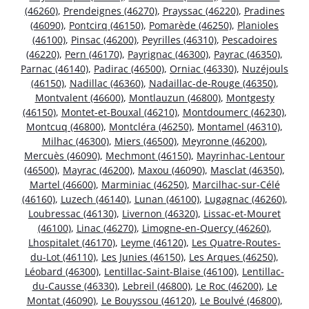
(46260)
,
Prendeignes (46270)
,
Prayssac (46220)
,
Pradines
(46090)
,
Pontcirq (46150)
,
Pomarède (46250)
,
Planioles
(46100)
,
Pinsac (46200)
,
Peyrilles (46310)
,
Pescadoires
(46220)
,
Pern (46170)
,
Payrignac (46300)
,
Payrac (46350)
,
Parnac (46140)
,
Padirac (46500)
,
Orniac (46330)
,
Nuzéjouls
(46150)
,
Nadillac (46360)
,
Nadaillac-de-Rouge (46350)
,
Montvalent (46600)
,
Montlauzun (46800)
,
Montgesty
(46150)
,
Montet-et-Bouxal (46210)
,
Montdoumerc (46230)
,
Montcuq (46800)
,
Montcléra (46250)
,
Montamel (46310)
,
Milhac (46300)
,
Miers (46500)
,
Meyronne (46200)
,
Mercuès (46090)
,
Mechmont (46150)
,
Mayrinhac-Lentour
(46500)
,
Mayrac (46200)
,
Maxou (46090)
,
Masclat (46350)
,
Martel (46600)
,
Marminiac (46250)
,
Marcilhac-sur-Célé
(46160)
,
Luzech (46140)
,
Lunan (46100)
,
Lugagnac (46260)
,
Loubressac (46130)
,
Livernon (46320)
,
Lissac-et-Mouret
(46100)
,
Linac (46270)
,
Limogne-en-Quercy (46260)
,
Lhospitalet (46170)
,
Leyme (46120)
,
Les Quatre-Routes-
du-Lot (46110)
,
Les Junies (46150)
,
Les Arques (46250)
,
Léobard (46300)
,
Lentillac-Saint-Blaise (46100)
,
Lentillac-
du-Causse (46330)
,
Lebreil (46800)
,
Le Roc (46200)
,
Le
Montat (46090)
,
Le Bouyssou (46120)
,
Le Boulvé (46800)
,