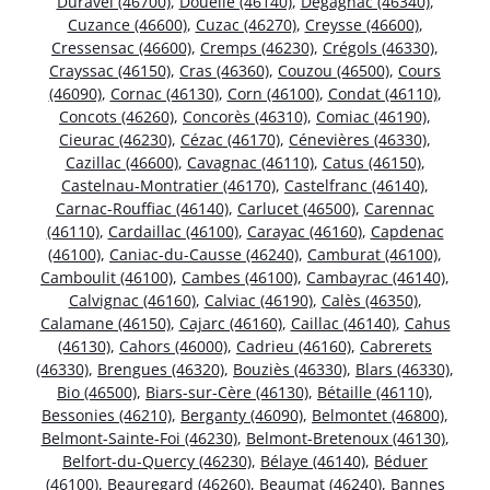
Duravel (46700)
,
Douelle (46140)
,
Dégagnac (46340)
,
Cuzance (46600)
,
Cuzac (46270)
,
Creysse (46600)
,
Cressensac (46600)
,
Cremps (46230)
,
Crégols (46330)
,
Crayssac (46150)
,
Cras (46360)
,
Couzou (46500)
,
Cours
(46090)
,
Cornac (46130)
,
Corn (46100)
,
Condat (46110)
,
Concots (46260)
,
Concorès (46310)
,
Comiac (46190)
,
Cieurac (46230)
,
Cézac (46170)
,
Cénevières (46330)
,
Cazillac (46600)
,
Cavagnac (46110)
,
Catus (46150)
,
Castelnau-Montratier (46170)
,
Castelfranc (46140)
,
Carnac-Rouffiac (46140)
,
Carlucet (46500)
,
Carennac
(46110)
,
Cardaillac (46100)
,
Carayac (46160)
,
Capdenac
(46100)
,
Caniac-du-Causse (46240)
,
Camburat (46100)
,
Camboulit (46100)
,
Cambes (46100)
,
Cambayrac (46140)
,
Calvignac (46160)
,
Calviac (46190)
,
Calès (46350)
,
Calamane (46150)
,
Cajarc (46160)
,
Caillac (46140)
,
Cahus
(46130)
,
Cahors (46000)
,
Cadrieu (46160)
,
Cabrerets
(46330)
,
Brengues (46320)
,
Bouziès (46330)
,
Blars (46330)
,
Bio (46500)
,
Biars-sur-Cère (46130)
,
Bétaille (46110)
,
Bessonies (46210)
,
Berganty (46090)
,
Belmontet (46800)
,
Belmont-Sainte-Foi (46230)
,
Belmont-Bretenoux (46130)
,
Belfort-du-Quercy (46230)
,
Bélaye (46140)
,
Béduer
(46100)
,
Beauregard (46260)
,
Beaumat (46240)
,
Bannes