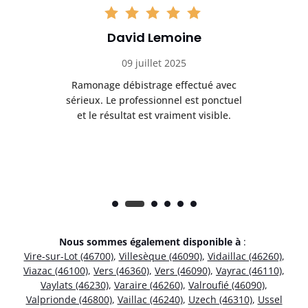
David Lemoine
09 juillet 2025
Ramonage débistrage effectué avec
T
s
sérieux. Le professionnel est ponctuel
et le résultat est vraiment visible.
e
Nous sommes également disponible à
:
Vire-sur-Lot (46700)
,
Villesèque (46090)
,
Vidaillac (46260)
,
Viazac (46100)
,
Vers (46360)
,
Vers (46090)
,
Vayrac (46110)
,
Vaylats (46230)
,
Varaire (46260)
,
Valroufié (46090)
,
Valprionde (46800)
,
Vaillac (46240)
,
Uzech (46310)
,
Ussel