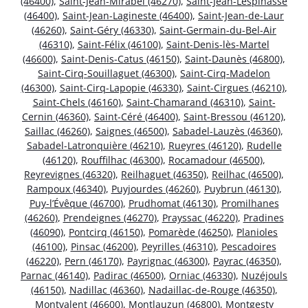
(46400)
,
Saint-Jean-Mirabel (46270)
,
Saint-Jean-Lespinasse
(46400)
,
Saint-Jean-Lagineste (46400)
,
Saint-Jean-de-Laur
(46260)
,
Saint-Géry (46330)
,
Saint-Germain-du-Bel-Air
(46310)
,
Saint-Félix (46100)
,
Saint-Denis-lès-Martel
(46600)
,
Saint-Denis-Catus (46150)
,
Saint-Daunès (46800)
,
Saint-Cirq-Souillaguet (46300)
,
Saint-Cirq-Madelon
(46300)
,
Saint-Cirq-Lapopie (46330)
,
Saint-Cirgues (46210)
,
Saint-Chels (46160)
,
Saint-Chamarand (46310)
,
Saint-
Cernin (46360)
,
Saint-Céré (46400)
,
Saint-Bressou (46120)
,
Saillac (46260)
,
Saignes (46500)
,
Sabadel-Lauzès (46360)
,
Sabadel-Latronquière (46210)
,
Rueyres (46120)
,
Rudelle
(46120)
,
Rouffilhac (46300)
,
Rocamadour (46500)
,
Reyrevignes (46320)
,
Reilhaguet (46350)
,
Reilhac (46500)
,
Rampoux (46340)
,
Puyjourdes (46260)
,
Puybrun (46130)
,
Puy-l’Évêque (46700)
,
Prudhomat (46130)
,
Promilhanes
(46260)
,
Prendeignes (46270)
,
Prayssac (46220)
,
Pradines
(46090)
,
Pontcirq (46150)
,
Pomarède (46250)
,
Planioles
(46100)
,
Pinsac (46200)
,
Peyrilles (46310)
,
Pescadoires
(46220)
,
Pern (46170)
,
Payrignac (46300)
,
Payrac (46350)
,
Parnac (46140)
,
Padirac (46500)
,
Orniac (46330)
,
Nuzéjouls
(46150)
,
Nadillac (46360)
,
Nadaillac-de-Rouge (46350)
,
Montvalent (46600)
,
Montlauzun (46800)
,
Montgesty