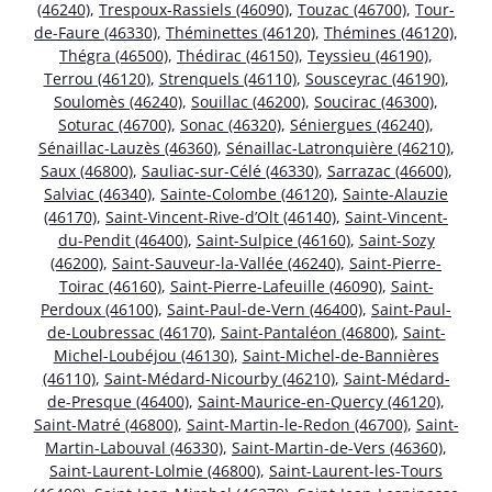
(46240)
,
Trespoux-Rassiels (46090)
,
Touzac (46700)
,
Tour-
de-Faure (46330)
,
Théminettes (46120)
,
Thémines (46120)
,
Thégra (46500)
,
Thédirac (46150)
,
Teyssieu (46190)
,
Terrou (46120)
,
Strenquels (46110)
,
Sousceyrac (46190)
,
Soulomès (46240)
,
Souillac (46200)
,
Soucirac (46300)
,
Soturac (46700)
,
Sonac (46320)
,
Séniergues (46240)
,
Sénaillac-Lauzès (46360)
,
Sénaillac-Latronquière (46210)
,
Saux (46800)
,
Sauliac-sur-Célé (46330)
,
Sarrazac (46600)
,
Salviac (46340)
,
Sainte-Colombe (46120)
,
Sainte-Alauzie
(46170)
,
Saint-Vincent-Rive-d’Olt (46140)
,
Saint-Vincent-
du-Pendit (46400)
,
Saint-Sulpice (46160)
,
Saint-Sozy
(46200)
,
Saint-Sauveur-la-Vallée (46240)
,
Saint-Pierre-
Toirac (46160)
,
Saint-Pierre-Lafeuille (46090)
,
Saint-
Perdoux (46100)
,
Saint-Paul-de-Vern (46400)
,
Saint-Paul-
de-Loubressac (46170)
,
Saint-Pantaléon (46800)
,
Saint-
Michel-Loubéjou (46130)
,
Saint-Michel-de-Bannières
(46110)
,
Saint-Médard-Nicourby (46210)
,
Saint-Médard-
de-Presque (46400)
,
Saint-Maurice-en-Quercy (46120)
,
Saint-Matré (46800)
,
Saint-Martin-le-Redon (46700)
,
Saint-
Martin-Labouval (46330)
,
Saint-Martin-de-Vers (46360)
,
Saint-Laurent-Lolmie (46800)
,
Saint-Laurent-les-Tours