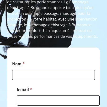
de restaurer les performances. Le Ramonage
débistrage à Bretenoux apporte bien plus qu’un
entretien un simple passage, mais agit pour la
protection de votre habitat. Avec une intervention
adaptée, le Ramonage débistrage à Bretenoux
permet un confort thermique amélioré tout en
préservant les performances de vos équipements.
*
Nom
*
*
*
E-mail
*