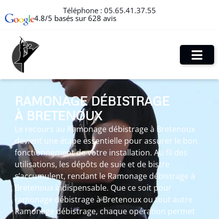
Téléphone :
05.65.41.37.55
4.8/5 basés sur 628 avis
RAMONAGE DÉBISTRAGE
À BRETENOUX
Le recours au Ramonage débistrage à Bretenoux
devient une étape essentielle pour assurer le bon
fonctionnement de votre installation. Au fil des
utilisations, les dépôts de suie et de bistre
s’accumulent, rendant le Ramonage débistrage à
Bretenoux indispensable. Que ce soit pour
ramonage débistrage à Bretenoux ou tout autre
Ramonage débistrage, chaque opération permet