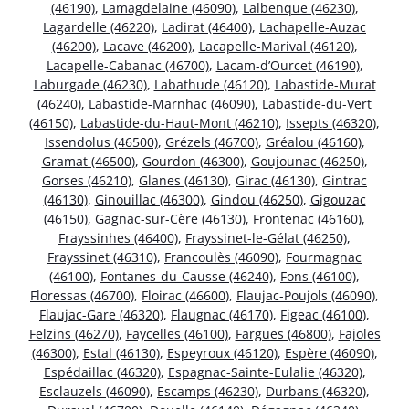
(46190)
,
Lamagdelaine (46090)
,
Lalbenque (46230)
,
Lagardelle (46220)
,
Ladirat (46400)
,
Lachapelle-Auzac
(46200)
,
Lacave (46200)
,
Lacapelle-Marival (46120)
,
Lacapelle-Cabanac (46700)
,
Lacam-d’Ourcet (46190)
,
Laburgade (46230)
,
Labathude (46120)
,
Labastide-Murat
(46240)
,
Labastide-Marnhac (46090)
,
Labastide-du-Vert
(46150)
,
Labastide-du-Haut-Mont (46210)
,
Issepts (46320)
,
Issendolus (46500)
,
Grézels (46700)
,
Gréalou (46160)
,
Gramat (46500)
,
Gourdon (46300)
,
Goujounac (46250)
,
Gorses (46210)
,
Glanes (46130)
,
Girac (46130)
,
Gintrac
(46130)
,
Ginouillac (46300)
,
Gindou (46250)
,
Gigouzac
(46150)
,
Gagnac-sur-Cère (46130)
,
Frontenac (46160)
,
Frayssinhes (46400)
,
Frayssinet-le-Gélat (46250)
,
Frayssinet (46310)
,
Francoulès (46090)
,
Fourmagnac
(46100)
,
Fontanes-du-Causse (46240)
,
Fons (46100)
,
Floressas (46700)
,
Floirac (46600)
,
Flaujac-Poujols (46090)
,
Flaujac-Gare (46320)
,
Flaugnac (46170)
,
Figeac (46100)
,
Felzins (46270)
,
Faycelles (46100)
,
Fargues (46800)
,
Fajoles
(46300)
,
Estal (46130)
,
Espeyroux (46120)
,
Espère (46090)
,
Espédaillac (46320)
,
Espagnac-Sainte-Eulalie (46320)
,
Esclauzels (46090)
,
Escamps (46230)
,
Durbans (46320)
,