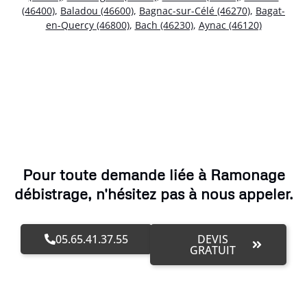
(46400)
,
Baladou (46600)
,
Bagnac-sur-Célé (46270)
,
Bagat-
en-Quercy (46800)
,
Bach (46230)
,
Aynac (46120)
Pour toute demande liée à Ramonage
débistrage, n'hésitez pas à nous appeler.
05.65.41.37.55
DEVIS
GRATUIT