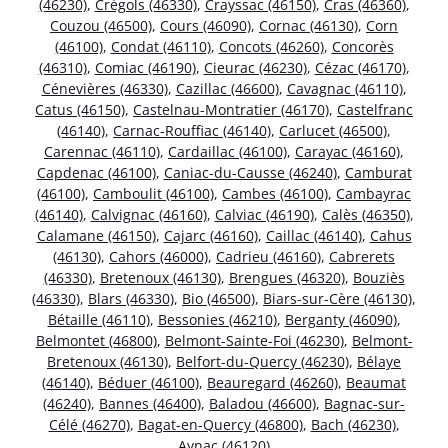
(46230)
,
Crégols (46330)
,
Crayssac (46150)
,
Cras (46360)
,
Couzou (46500)
,
Cours (46090)
,
Cornac (46130)
,
Corn
(46100)
,
Condat (46110)
,
Concots (46260)
,
Concorès
(46310)
,
Comiac (46190)
,
Cieurac (46230)
,
Cézac (46170)
,
Cénevières (46330)
,
Cazillac (46600)
,
Cavagnac (46110)
,
Catus (46150)
,
Castelnau-Montratier (46170)
,
Castelfranc
(46140)
,
Carnac-Rouffiac (46140)
,
Carlucet (46500)
,
Carennac (46110)
,
Cardaillac (46100)
,
Carayac (46160)
,
Capdenac (46100)
,
Caniac-du-Causse (46240)
,
Camburat
(46100)
,
Camboulit (46100)
,
Cambes (46100)
,
Cambayrac
(46140)
,
Calvignac (46160)
,
Calviac (46190)
,
Calès (46350)
,
Calamane (46150)
,
Cajarc (46160)
,
Caillac (46140)
,
Cahus
(46130)
,
Cahors (46000)
,
Cadrieu (46160)
,
Cabrerets
(46330)
,
Bretenoux (46130)
,
Brengues (46320)
,
Bouziès
(46330)
,
Blars (46330)
,
Bio (46500)
,
Biars-sur-Cère (46130)
,
Bétaille (46110)
,
Bessonies (46210)
,
Berganty (46090)
,
Belmontet (46800)
,
Belmont-Sainte-Foi (46230)
,
Belmont-
Bretenoux (46130)
,
Belfort-du-Quercy (46230)
,
Bélaye
(46140)
,
Béduer (46100)
,
Beauregard (46260)
,
Beaumat
(46240)
,
Bannes (46400)
,
Baladou (46600)
,
Bagnac-sur-
Célé (46270)
,
Bagat-en-Quercy (46800)
,
Bach (46230)
,
Aynac (46120)