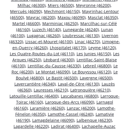
Milhac (46300)
,
Miers (46500)
,
Meyronne (46200)
,
Mercuès (46090)
,
Mechmont (46150)
,
Mayrinhac-Lentour
(46500)
,
Mayrac (46200)
,
Maxou (46090)
,
Masclat (46350)
,
Martel (46600)
,
Marminiac (46250)
,
Marcilhac-sur-Célé
(46160)
,
Luzech (46140)
,
Lunegarde (46240)
,
Lunan
(46100)
,
Lugagnac (46260)
,
Loubressac (46130)
,
Livernon
(46320)
,
Lissac-et-Mouret (46100)
,
Linac (46270)
,
Limogne-
en-Quercy (46260)
,
Lhospitalet (46170)
,
Leyme (46120)
,
Les Quatre-Routes-du-Lot (46110)
,
Les Junies (46150)
,
Les
Arques (46250)
,
Léobard (46300)
,
Lentillac-Saint-Blaise
(46100)
,
Lentillac-du-Causse (46330)
,
Lebreil (46800)
,
Le
Roc (46200)
,
Le Montat (46090)
,
Le Bouyssou (46120)
,
Le
Boulvé (46800)
,
Le Bastit (46500)
,
Lavergne (46500)
,
Lavercantière (46340)
,
Laval-de-Cère (46130)
,
Lauzès
(46360)
,
Lauresses (46210)
,
Latronquière (46210)
,
Latouille-Lentillac (46400)
,
Lascabanes (46800)
,
Larroque-
Toirac (46160)
,
Laroque-des-Arcs (46090)
,
Larnagol
(46160)
,
Laramière (46260)
,
Lanzac (46200)
,
Lamothe-
Fénelon (46350)
,
Lamothe-Cassel (46240)
,
Lamativie
(46190)
,
Lamagdelaine (46090)
,
Lalbenque (46230)
,
Lagardelle (46220)
,
Ladirat (46400)
,
Lachapelle-Auzac