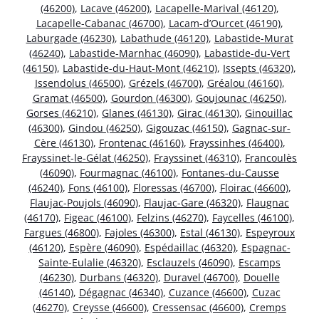
(46200)
,
Lacave (46200)
,
Lacapelle-Marival (46120)
,
Lacapelle-Cabanac (46700)
,
Lacam-d’Ourcet (46190)
,
Laburgade (46230)
,
Labathude (46120)
,
Labastide-Murat
(46240)
,
Labastide-Marnhac (46090)
,
Labastide-du-Vert
(46150)
,
Labastide-du-Haut-Mont (46210)
,
Issepts (46320)
,
Issendolus (46500)
,
Grézels (46700)
,
Gréalou (46160)
,
Gramat (46500)
,
Gourdon (46300)
,
Goujounac (46250)
,
Gorses (46210)
,
Glanes (46130)
,
Girac (46130)
,
Ginouillac
(46300)
,
Gindou (46250)
,
Gigouzac (46150)
,
Gagnac-sur-
Cère (46130)
,
Frontenac (46160)
,
Frayssinhes (46400)
,
Frayssinet-le-Gélat (46250)
,
Frayssinet (46310)
,
Francoulès
(46090)
,
Fourmagnac (46100)
,
Fontanes-du-Causse
(46240)
,
Fons (46100)
,
Floressas (46700)
,
Floirac (46600)
,
Flaujac-Poujols (46090)
,
Flaujac-Gare (46320)
,
Flaugnac
(46170)
,
Figeac (46100)
,
Felzins (46270)
,
Faycelles (46100)
,
Fargues (46800)
,
Fajoles (46300)
,
Estal (46130)
,
Espeyroux
(46120)
,
Espère (46090)
,
Espédaillac (46320)
,
Espagnac-
Sainte-Eulalie (46320)
,
Esclauzels (46090)
,
Escamps
(46230)
,
Durbans (46320)
,
Duravel (46700)
,
Douelle
(46140)
,
Dégagnac (46340)
,
Cuzance (46600)
,
Cuzac
(46270)
,
Creysse (46600)
,
Cressensac (46600)
,
Cremps