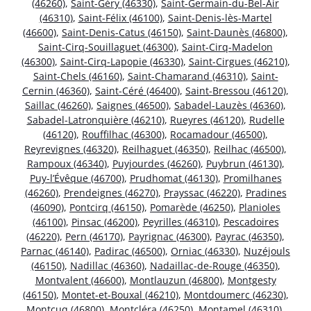
(46260)
,
Saint-Géry (46330)
,
Saint-Germain-du-Bel-Air
(46310)
,
Saint-Félix (46100)
,
Saint-Denis-lès-Martel
(46600)
,
Saint-Denis-Catus (46150)
,
Saint-Daunès (46800)
,
Saint-Cirq-Souillaguet (46300)
,
Saint-Cirq-Madelon
(46300)
,
Saint-Cirq-Lapopie (46330)
,
Saint-Cirgues (46210)
,
Saint-Chels (46160)
,
Saint-Chamarand (46310)
,
Saint-
Cernin (46360)
,
Saint-Céré (46400)
,
Saint-Bressou (46120)
,
Saillac (46260)
,
Saignes (46500)
,
Sabadel-Lauzès (46360)
,
Sabadel-Latronquière (46210)
,
Rueyres (46120)
,
Rudelle
(46120)
,
Rouffilhac (46300)
,
Rocamadour (46500)
,
Reyrevignes (46320)
,
Reilhaguet (46350)
,
Reilhac (46500)
,
Rampoux (46340)
,
Puyjourdes (46260)
,
Puybrun (46130)
,
Puy-l’Évêque (46700)
,
Prudhomat (46130)
,
Promilhanes
(46260)
,
Prendeignes (46270)
,
Prayssac (46220)
,
Pradines
(46090)
,
Pontcirq (46150)
,
Pomarède (46250)
,
Planioles
(46100)
,
Pinsac (46200)
,
Peyrilles (46310)
,
Pescadoires
(46220)
,
Pern (46170)
,
Payrignac (46300)
,
Payrac (46350)
,
Parnac (46140)
,
Padirac (46500)
,
Orniac (46330)
,
Nuzéjouls
(46150)
,
Nadillac (46360)
,
Nadaillac-de-Rouge (46350)
,
Montvalent (46600)
,
Montlauzun (46800)
,
Montgesty
(46150)
,
Montet-et-Bouxal (46210)
,
Montdoumerc (46230)
,
Montcuq (46800)
,
Montcléra (46250)
,
Montamel (46310)
,