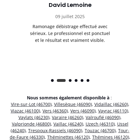
David Lemoine
09 juillet 2025
Ramonage débistrage effectué avec
T
s
sérieux. Le professionnel est ponctuel
et le résultat est vraiment visible.
e
Nous sommes également disponible à
:
Vire-sur-Lot (46700)
,
Villesèque (46090)
,
Vidaillac (46260)
,
Viazac (46100)
,
Vers (46360)
,
Vers (46090)
,
Vayrac (46110)
,
Vaylats (46230)
,
Varaire (46260)
,
Valroufié (46090)
,
Valprionde (46800)
,
Vaillac (46240)
,
Uzech (46310)
,
Ussel
(46240)
,
Trespoux-Rassiels (46090)
,
Touzac (46700)
,
Tour-
de-Faure (46330)
,
Théminettes (46120)
,
Thémines (46120)
,