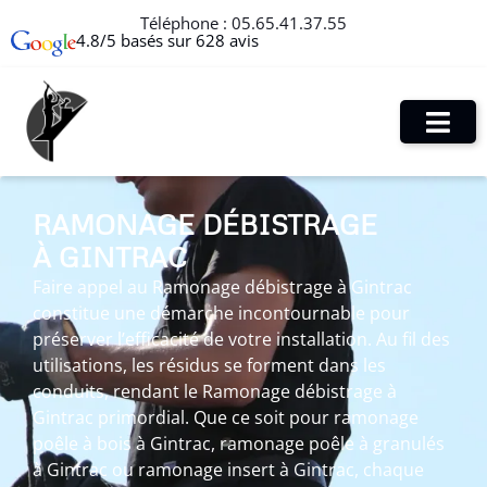
Téléphone :
05.65.41.37.55
4.8/5 basés sur 628 avis
RAMONAGE DÉBISTRAGE
À GINTRAC
Faire appel au Ramonage débistrage à Gintrac
constitue une démarche incontournable pour
préserver l’efficacité de votre installation. Au fil des
utilisations, les résidus se forment dans les
conduits, rendant le Ramonage débistrage à
Gintrac primordial. Que ce soit pour ramonage
poêle à bois à Gintrac, ramonage poêle à granulés
à Gintrac ou ramonage insert à Gintrac, chaque