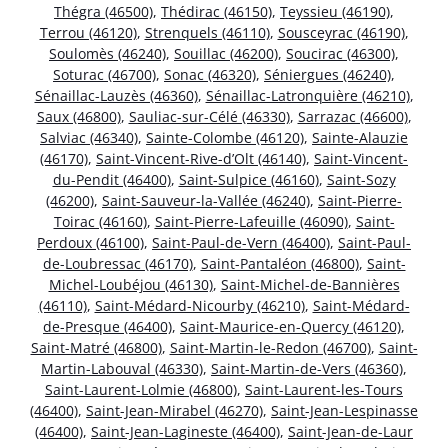
Thégra (46500)
,
Thédirac (46150)
,
Teyssieu (46190)
,
Terrou (46120)
,
Strenquels (46110)
,
Sousceyrac (46190)
,
Soulomès (46240)
,
Souillac (46200)
,
Soucirac (46300)
,
Soturac (46700)
,
Sonac (46320)
,
Séniergues (46240)
,
Sénaillac-Lauzès (46360)
,
Sénaillac-Latronquière (46210)
,
Saux (46800)
,
Sauliac-sur-Célé (46330)
,
Sarrazac (46600)
,
Salviac (46340)
,
Sainte-Colombe (46120)
,
Sainte-Alauzie
(46170)
,
Saint-Vincent-Rive-d’Olt (46140)
,
Saint-Vincent-
du-Pendit (46400)
,
Saint-Sulpice (46160)
,
Saint-Sozy
(46200)
,
Saint-Sauveur-la-Vallée (46240)
,
Saint-Pierre-
Toirac (46160)
,
Saint-Pierre-Lafeuille (46090)
,
Saint-
Perdoux (46100)
,
Saint-Paul-de-Vern (46400)
,
Saint-Paul-
de-Loubressac (46170)
,
Saint-Pantaléon (46800)
,
Saint-
Michel-Loubéjou (46130)
,
Saint-Michel-de-Bannières
(46110)
,
Saint-Médard-Nicourby (46210)
,
Saint-Médard-
de-Presque (46400)
,
Saint-Maurice-en-Quercy (46120)
,
Saint-Matré (46800)
,
Saint-Martin-le-Redon (46700)
,
Saint-
Martin-Labouval (46330)
,
Saint-Martin-de-Vers (46360)
,
Saint-Laurent-Lolmie (46800)
,
Saint-Laurent-les-Tours
(46400)
,
Saint-Jean-Mirabel (46270)
,
Saint-Jean-Lespinasse
(46400)
,
Saint-Jean-Lagineste (46400)
,
Saint-Jean-de-Laur