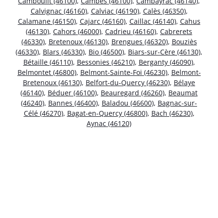
Camboulit (46100)
,
Cambes (46100)
,
Cambayrac (46140)
,
Calvignac (46160)
,
Calviac (46190)
,
Calès (46350)
,
Calamane (46150)
,
Cajarc (46160)
,
Caillac (46140)
,
Cahus
(46130)
,
Cahors (46000)
,
Cadrieu (46160)
,
Cabrerets
(46330)
,
Bretenoux (46130)
,
Brengues (46320)
,
Bouziès
(46330)
,
Blars (46330)
,
Bio (46500)
,
Biars-sur-Cère (46130)
,
Bétaille (46110)
,
Bessonies (46210)
,
Berganty (46090)
,
Belmontet (46800)
,
Belmont-Sainte-Foi (46230)
,
Belmont-
Bretenoux (46130)
,
Belfort-du-Quercy (46230)
,
Bélaye
(46140)
,
Béduer (46100)
,
Beauregard (46260)
,
Beaumat
(46240)
,
Bannes (46400)
,
Baladou (46600)
,
Bagnac-sur-
Célé (46270)
,
Bagat-en-Quercy (46800)
,
Bach (46230)
,
Aynac (46120)