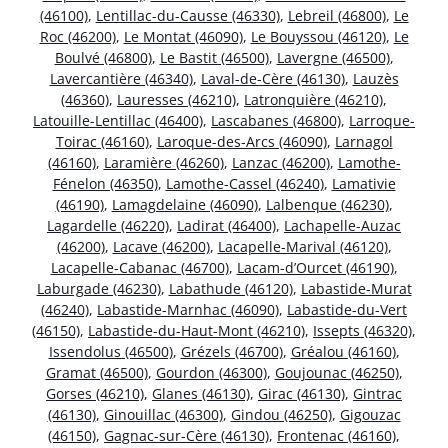
(46100)
,
Lentillac-du-Causse (46330)
,
Lebreil (46800)
,
Le
Roc (46200)
,
Le Montat (46090)
,
Le Bouyssou (46120)
,
Le
Boulvé (46800)
,
Le Bastit (46500)
,
Lavergne (46500)
,
Lavercantière (46340)
,
Laval-de-Cère (46130)
,
Lauzès
(46360)
,
Lauresses (46210)
,
Latronquière (46210)
,
Latouille-Lentillac (46400)
,
Lascabanes (46800)
,
Larroque-
Toirac (46160)
,
Laroque-des-Arcs (46090)
,
Larnagol
(46160)
,
Laramière (46260)
,
Lanzac (46200)
,
Lamothe-
Fénelon (46350)
,
Lamothe-Cassel (46240)
,
Lamativie
(46190)
,
Lamagdelaine (46090)
,
Lalbenque (46230)
,
Lagardelle (46220)
,
Ladirat (46400)
,
Lachapelle-Auzac
(46200)
,
Lacave (46200)
,
Lacapelle-Marival (46120)
,
Lacapelle-Cabanac (46700)
,
Lacam-d’Ourcet (46190)
,
Laburgade (46230)
,
Labathude (46120)
,
Labastide-Murat
(46240)
,
Labastide-Marnhac (46090)
,
Labastide-du-Vert
(46150)
,
Labastide-du-Haut-Mont (46210)
,
Issepts (46320)
,
Issendolus (46500)
,
Grézels (46700)
,
Gréalou (46160)
,
Gramat (46500)
,
Gourdon (46300)
,
Goujounac (46250)
,
Gorses (46210)
,
Glanes (46130)
,
Girac (46130)
,
Gintrac
(46130)
,
Ginouillac (46300)
,
Gindou (46250)
,
Gigouzac
(46150)
,
Gagnac-sur-Cère (46130)
,
Frontenac (46160)
,