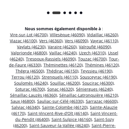
Nous sommes également disponible à
:
Vire-sur-Lot (46700)
,
Villesèque (46090)
,
Vidaillac (46260)
,
Viazac (46100)
,
Vers (46360)
,
Vers (46090)
,
Vayrac (46110)
,
Vaylats (46230)
,
Varaire (46260)
,
Valroufié (46090)
,
Valprionde (46800)
,
Vaillac (46240)
,
Uzech (46310)
,
Ussel
(46240)
,
Trespoux-Rassiels (46090)
,
Touzac (46700)
,
Tour-
de-Faure (46330)
,
Théminettes (46120)
,
Thémines (46120)
,
Thégra (46500)
,
Thédirac (46150)
,
Teyssieu (46190)
,
Terrou (46120)
,
Strenquels (46110)
,
Sousceyrac (46190)
,
Soulomès (46240)
,
Souillac (46200)
,
Soucirac (46300)
,
Soturac (46700)
,
Sonac (46320)
,
Séniergues (46240)
,
Sénaillac-Lauzès (46360)
,
Sénaillac-Latronquière (46210)
,
Saux (46800)
,
Sauliac-sur-Célé (46330)
,
Sarrazac (46600)
,
Salviac (46340)
,
Sainte-Colombe (46120)
,
Sainte-Alauzie
(46170)
,
Saint-Vincent-Rive-d’Olt (46140)
,
Saint-Vincent-
du-Pendit (46400)
,
Saint-Sulpice (46160)
,
Saint-Sozy
(46200)
,
Saint-Sauveur-la-Vallée (46240)
,
Saint-Pierre-