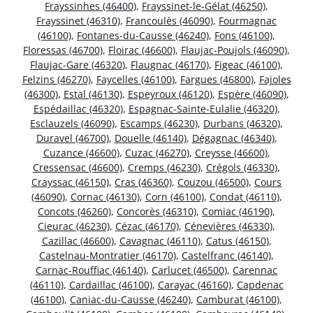
Frayssinhes (46400)
,
Frayssinet-le-Gélat (46250)
,
Frayssinet (46310)
,
Francoulès (46090)
,
Fourmagnac
(46100)
,
Fontanes-du-Causse (46240)
,
Fons (46100)
,
Floressas (46700)
,
Floirac (46600)
,
Flaujac-Poujols (46090)
,
Flaujac-Gare (46320)
,
Flaugnac (46170)
,
Figeac (46100)
,
Felzins (46270)
,
Faycelles (46100)
,
Fargues (46800)
,
Fajoles
(46300)
,
Estal (46130)
,
Espeyroux (46120)
,
Espère (46090)
,
Espédaillac (46320)
,
Espagnac-Sainte-Eulalie (46320)
,
Esclauzels (46090)
,
Escamps (46230)
,
Durbans (46320)
,
Duravel (46700)
,
Douelle (46140)
,
Dégagnac (46340)
,
Cuzance (46600)
,
Cuzac (46270)
,
Creysse (46600)
,
Cressensac (46600)
,
Cremps (46230)
,
Crégols (46330)
,
Crayssac (46150)
,
Cras (46360)
,
Couzou (46500)
,
Cours
(46090)
,
Cornac (46130)
,
Corn (46100)
,
Condat (46110)
,
Concots (46260)
,
Concorès (46310)
,
Comiac (46190)
,
Cieurac (46230)
,
Cézac (46170)
,
Cénevières (46330)
,
Cazillac (46600)
,
Cavagnac (46110)
,
Catus (46150)
,
Castelnau-Montratier (46170)
,
Castelfranc (46140)
,
Carnac-Rouffiac (46140)
,
Carlucet (46500)
,
Carennac
(46110)
,
Cardaillac (46100)
,
Carayac (46160)
,
Capdenac
(46100)
,
Caniac-du-Causse (46240)
,
Camburat (46100)
,