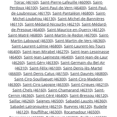
Toirac (46160)
,
Saint-Pierre-Lafeuille (46090)
,
Saint-
Perdoux (46100)
,
Saint-Paul-de-Vern (46400)
,
Saint-Paul-
de-Loubressac (46170)
,
Saint-Pantaléon (46800)
,
Saint-
Michel-Loubéjou (46130)
,
Saint-Michel-de-Bannières
(46110)
,
Saint-Médard-Nicourby (46210)
,
Saint-Médard-
de-Presque (46400)
,
Saint-Maurice-en-Quercy (46120)
,
Saint-Matré (46800)
,
Saint-Martin-le-Redon (46700)
,
Saint-
Martin-Labouval (46330)
,
Saint-Martin-de-Vers (46360)
,
Saint-Laurent-Lolmie (46800)
,
Saint-Laurent-les-Tours
(46400)
,
Saint-Jean-Mirabel (46270)
,
Saint-Jean-Lespinasse
(46400)
,
Saint-Jean-Lagineste (46400)
,
Saint-Jean-de-Laur
(46260)
,
Saint-Géry (46330)
,
Saint-Germain-du-Bel-Air
(46310)
,
Saint-Félix (46100)
,
Saint-Denis-lès-Martel
(46600)
,
Saint-Denis-Catus (46150)
,
Saint-Daunès (46800)
,
Saint-Cirq-Souillaguet (46300)
,
Saint-Cirq-Madelon
(46300)
,
Saint-Cirq-Lapopie (46330)
,
Saint-Cirgues (46210)
,
Saint-Chels (46160)
,
Saint-Chamarand (46310)
,
Saint-
Cernin (46360)
,
Saint-Céré (46400)
,
Saint-Bressou (46120)
,
Saillac (46260)
,
Saignes (46500)
,
Sabadel-Lauzès (46360)
,
Sabadel-Latronquière (46210)
,
Rueyres (46120)
,
Rudelle
(46120)
,
Rouffilhac (46300)
,
Rocamadour (46500)
,