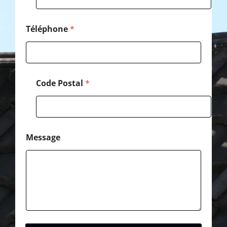
E
-
m
Téléphone
*
a
i
l
Code Postal
*
Message