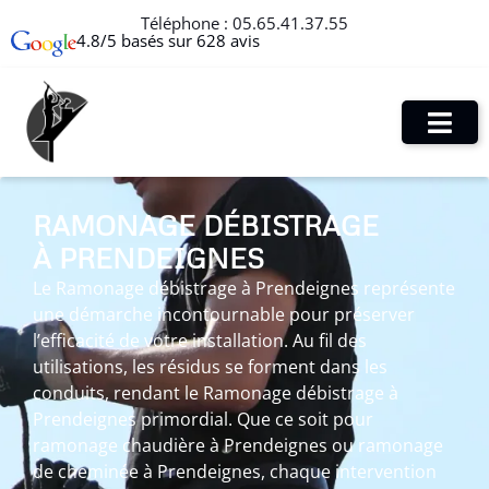
Téléphone :
05.65.41.37.55
4.8/5 basés sur 628 avis
RAMONAGE DÉBISTRAGE
À PRENDEIGNES
Le Ramonage débistrage à Prendeignes représente
une démarche incontournable pour préserver
l’efficacité de votre installation. Au fil des
utilisations, les résidus se forment dans les
conduits, rendant le Ramonage débistrage à
Prendeignes primordial. Que ce soit pour
ramonage chaudière à Prendeignes ou ramonage
de cheminée à Prendeignes, chaque intervention