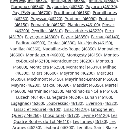
Reyrevignes (46320)
,
Reilhaguet (46350)
,
Reilhac (46500)
,
Rampoux (46340)
,
Puyjourdes (46260)
,
Puybrun (46130)
,
Puy-l’Évêque (46700)
,
Prudhomat (46130)
,
Promilhanes
(46260)
,
Prayssac (46220)
,
Pradines (46090)
,
Pontcirq
(46150)
,
Pomarède (46250)
,
Planioles (46100)
,
Pinsac
(46200)
,
Peyrilles (46310)
,
Pescadoires (46220)
,
Pern
(46170)
,
Payrignac (46300)
,
Payrac (46350)
,
Parnac (46140)
,
Padirac (46500)
,
Orniac (46330)
,
Nuzéjouls (46150)
,
Nadillac (46360)
,
Nadaillac-de-Rouge (46350)
,
Montvalent
(46600)
,
Montlauzun (46800)
,
Montgesty (46150)
,
Montet-
et-Bouxal (46210)
,
Montdoumerc (46230)
,
Montcuq
(46800)
,
Montcléra (46250)
,
Montamel (46310)
,
Milhac
(46300)
,
Miers (46500)
,
Meyronne (46200)
,
Mercuès
(46090)
,
Mechmont (46150)
,
Mayrinhac-Lentour (46500)
,
Mayrac (46200)
,
Maxou (46090)
,
Masclat (46350)
,
Martel
(46600)
,
Marminiac (46250)
,
Marcilhac-sur-Célé (46160)
,
Luzech (46140)
,
Lunegarde (46240)
,
Lunan (46100)
,
Lugagnac (46260)
,
Loubressac (46130)
,
Livernon (46320)
,
Lissac-et-Mouret (46100)
,
Linac (46270)
,
Limogne-en-
Quercy (46260)
,
Lhospitalet (46170)
,
Leyme (46120)
,
Les
Quatre-Routes-du-Lot (46110)
,
Les Junies (46150)
,
Les
Arques (46250)
,
Léobard (46300)
,
Lentillac-Saint-Blaise