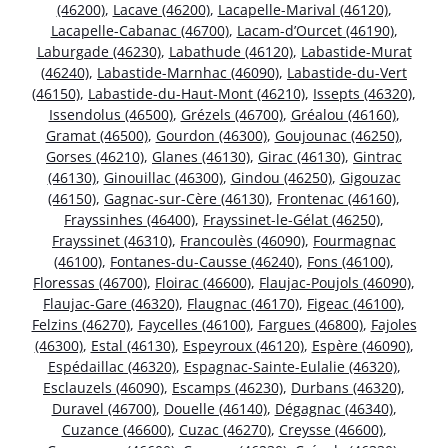
(46200)
,
Lacave (46200)
,
Lacapelle-Marival (46120)
,
Lacapelle-Cabanac (46700)
,
Lacam-d’Ourcet (46190)
,
Laburgade (46230)
,
Labathude (46120)
,
Labastide-Murat
(46240)
,
Labastide-Marnhac (46090)
,
Labastide-du-Vert
(46150)
,
Labastide-du-Haut-Mont (46210)
,
Issepts (46320)
,
Issendolus (46500)
,
Grézels (46700)
,
Gréalou (46160)
,
Gramat (46500)
,
Gourdon (46300)
,
Goujounac (46250)
,
Gorses (46210)
,
Glanes (46130)
,
Girac (46130)
,
Gintrac
(46130)
,
Ginouillac (46300)
,
Gindou (46250)
,
Gigouzac
(46150)
,
Gagnac-sur-Cère (46130)
,
Frontenac (46160)
,
Frayssinhes (46400)
,
Frayssinet-le-Gélat (46250)
,
Frayssinet (46310)
,
Francoulès (46090)
,
Fourmagnac
(46100)
,
Fontanes-du-Causse (46240)
,
Fons (46100)
,
Floressas (46700)
,
Floirac (46600)
,
Flaujac-Poujols (46090)
,
Flaujac-Gare (46320)
,
Flaugnac (46170)
,
Figeac (46100)
,
Felzins (46270)
,
Faycelles (46100)
,
Fargues (46800)
,
Fajoles
(46300)
,
Estal (46130)
,
Espeyroux (46120)
,
Espère (46090)
,
Espédaillac (46320)
,
Espagnac-Sainte-Eulalie (46320)
,
Esclauzels (46090)
,
Escamps (46230)
,
Durbans (46320)
,
Duravel (46700)
,
Douelle (46140)
,
Dégagnac (46340)
,
Cuzance (46600)
,
Cuzac (46270)
,
Creysse (46600)
,