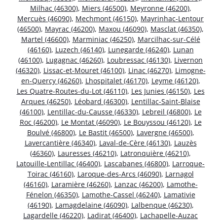
Milhac (46300)
,
Miers (46500)
,
Meyronne (46200)
,
Mercuès (46090)
,
Mechmont (46150)
,
Mayrinhac-Lentour
(46500)
,
Mayrac (46200)
,
Maxou (46090)
,
Masclat (46350)
,
Martel (46600)
,
Marminiac (46250)
,
Marcilhac-sur-Célé
(46160)
,
Luzech (46140)
,
Lunegarde (46240)
,
Lunan
(46100)
,
Lugagnac (46260)
,
Loubressac (46130)
,
Livernon
(46320)
,
Lissac-et-Mouret (46100)
,
Linac (46270)
,
Limogne-
en-Quercy (46260)
,
Lhospitalet (46170)
,
Leyme (46120)
,
Les Quatre-Routes-du-Lot (46110)
,
Les Junies (46150)
,
Les
Arques (46250)
,
Léobard (46300)
,
Lentillac-Saint-Blaise
(46100)
,
Lentillac-du-Causse (46330)
,
Lebreil (46800)
,
Le
Roc (46200)
,
Le Montat (46090)
,
Le Bouyssou (46120)
,
Le
Boulvé (46800)
,
Le Bastit (46500)
,
Lavergne (46500)
,
Lavercantière (46340)
,
Laval-de-Cère (46130)
,
Lauzès
(46360)
,
Lauresses (46210)
,
Latronquière (46210)
,
Latouille-Lentillac (46400)
,
Lascabanes (46800)
,
Larroque-
Toirac (46160)
,
Laroque-des-Arcs (46090)
,
Larnagol
(46160)
,
Laramière (46260)
,
Lanzac (46200)
,
Lamothe-
Fénelon (46350)
,
Lamothe-Cassel (46240)
,
Lamativie
(46190)
,
Lamagdelaine (46090)
,
Lalbenque (46230)
,
Lagardelle (46220)
,
Ladirat (46400)
,
Lachapelle-Auzac