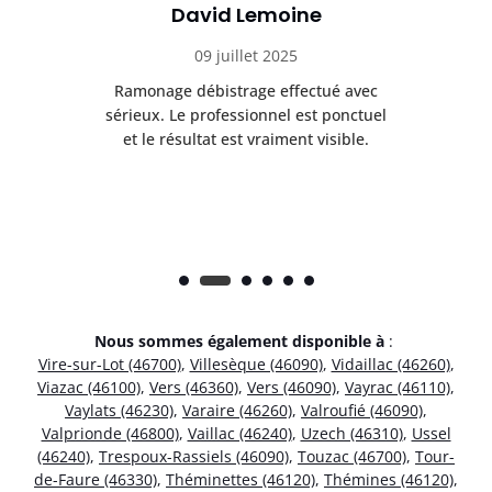
David Lemoine
09 juillet 2025
Ramonage débistrage effectué avec
T
s
sérieux. Le professionnel est ponctuel
et le résultat est vraiment visible.
e
Nous sommes également disponible à
:
Vire-sur-Lot (46700)
,
Villesèque (46090)
,
Vidaillac (46260)
,
Viazac (46100)
,
Vers (46360)
,
Vers (46090)
,
Vayrac (46110)
,
Vaylats (46230)
,
Varaire (46260)
,
Valroufié (46090)
,
Valprionde (46800)
,
Vaillac (46240)
,
Uzech (46310)
,
Ussel
(46240)
,
Trespoux-Rassiels (46090)
,
Touzac (46700)
,
Tour-
de-Faure (46330)
,
Théminettes (46120)
,
Thémines (46120)
,