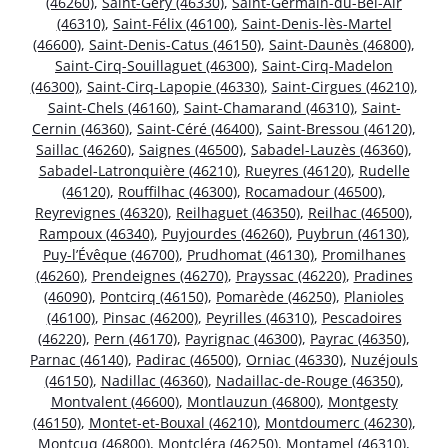
(46260)
,
Saint-Géry (46330)
,
Saint-Germain-du-Bel-Air
(46310)
,
Saint-Félix (46100)
,
Saint-Denis-lès-Martel
(46600)
,
Saint-Denis-Catus (46150)
,
Saint-Daunès (46800)
,
Saint-Cirq-Souillaguet (46300)
,
Saint-Cirq-Madelon
(46300)
,
Saint-Cirq-Lapopie (46330)
,
Saint-Cirgues (46210)
,
Saint-Chels (46160)
,
Saint-Chamarand (46310)
,
Saint-
Cernin (46360)
,
Saint-Céré (46400)
,
Saint-Bressou (46120)
,
Saillac (46260)
,
Saignes (46500)
,
Sabadel-Lauzès (46360)
,
Sabadel-Latronquière (46210)
,
Rueyres (46120)
,
Rudelle
(46120)
,
Rouffilhac (46300)
,
Rocamadour (46500)
,
Reyrevignes (46320)
,
Reilhaguet (46350)
,
Reilhac (46500)
,
Rampoux (46340)
,
Puyjourdes (46260)
,
Puybrun (46130)
,
Puy-l’Évêque (46700)
,
Prudhomat (46130)
,
Promilhanes
(46260)
,
Prendeignes (46270)
,
Prayssac (46220)
,
Pradines
(46090)
,
Pontcirq (46150)
,
Pomarède (46250)
,
Planioles
(46100)
,
Pinsac (46200)
,
Peyrilles (46310)
,
Pescadoires
(46220)
,
Pern (46170)
,
Payrignac (46300)
,
Payrac (46350)
,
Parnac (46140)
,
Padirac (46500)
,
Orniac (46330)
,
Nuzéjouls
(46150)
,
Nadillac (46360)
,
Nadaillac-de-Rouge (46350)
,
Montvalent (46600)
,
Montlauzun (46800)
,
Montgesty
(46150)
,
Montet-et-Bouxal (46210)
,
Montdoumerc (46230)
,
Montcuq (46800)
,
Montcléra (46250)
,
Montamel (46310)
,