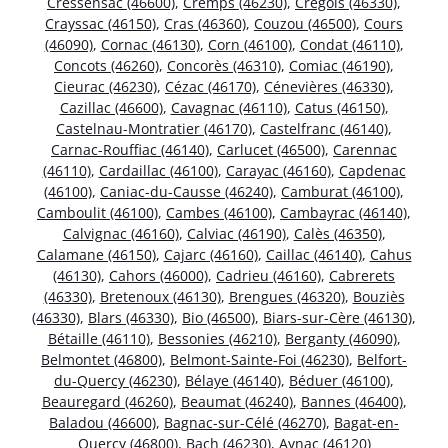
Cressensac (46600)
,
Cremps (46230)
,
Crégols (46330)
,
Crayssac (46150)
,
Cras (46360)
,
Couzou (46500)
,
Cours
(46090)
,
Cornac (46130)
,
Corn (46100)
,
Condat (46110)
,
Concots (46260)
,
Concorès (46310)
,
Comiac (46190)
,
Cieurac (46230)
,
Cézac (46170)
,
Cénevières (46330)
,
Cazillac (46600)
,
Cavagnac (46110)
,
Catus (46150)
,
Castelnau-Montratier (46170)
,
Castelfranc (46140)
,
Carnac-Rouffiac (46140)
,
Carlucet (46500)
,
Carennac
(46110)
,
Cardaillac (46100)
,
Carayac (46160)
,
Capdenac
(46100)
,
Caniac-du-Causse (46240)
,
Camburat (46100)
,
Camboulit (46100)
,
Cambes (46100)
,
Cambayrac (46140)
,
Calvignac (46160)
,
Calviac (46190)
,
Calès (46350)
,
Calamane (46150)
,
Cajarc (46160)
,
Caillac (46140)
,
Cahus
(46130)
,
Cahors (46000)
,
Cadrieu (46160)
,
Cabrerets
(46330)
,
Bretenoux (46130)
,
Brengues (46320)
,
Bouziès
(46330)
,
Blars (46330)
,
Bio (46500)
,
Biars-sur-Cère (46130)
,
Bétaille (46110)
,
Bessonies (46210)
,
Berganty (46090)
,
Belmontet (46800)
,
Belmont-Sainte-Foi (46230)
,
Belfort-
du-Quercy (46230)
,
Bélaye (46140)
,
Béduer (46100)
,
Beauregard (46260)
,
Beaumat (46240)
,
Bannes (46400)
,
Baladou (46600)
,
Bagnac-sur-Célé (46270)
,
Bagat-en-
Quercy (46800)
,
Bach (46230)
,
Aynac (46120)