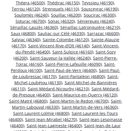
Thégra (46500)
,
Thédirac (46150)
,
Teyssieu (46190)
,
Terrou (46120)
,
Strenquels (46110)
,
Sousceyrac (46190)
,
Soulomès (46240)
,
Souillac (46200)
,
Soucirac (46300)
,
Soturac (46700)
,
Sonac (46320)
,
Séniergues (46240)
,
Sénaillac-Lauzès (46360)
,
Sénaillac-Latronquière (46210)
,
Saux (46800)
,
Sauliac-sur-Célé (46330)
,
Sarrazac (46600)
,
Salviac (46340)
,
Sainte-Colombe (46120)
,
Sainte-Alauzie
(46170)
,
Saint-Vincent-Rive-d’Olt (46140)
,
Saint-Vincent-
du-Pendit (46400)
,
Saint-Sulpice (46160)
,
Saint-Sozy
(46200)
,
Saint-Sauveur-la-Vallée (46240)
,
Saint-Pierre-
Toirac (46160)
,
Saint-Pierre-Lafeuille (46090)
,
Saint-
Perdoux (46100)
,
Saint-Paul-de-Vern (46400)
,
Saint-Paul-
de-Loubressac (46170)
,
Saint-Pantaléon (46800)
,
Saint-
Michel-Loubéjou (46130)
,
Saint-Michel-de-Bannières
(46110)
,
Saint-Médard-Nicourby (46210)
,
Saint-Médard-
de-Presque (46400)
,
Saint-Maurice-en-Quercy (46120)
,
Saint-Matré (46800)
,
Saint-Martin-le-Redon (46700)
,
Saint-
Martin-Labouval (46330)
,
Saint-Martin-de-Vers (46360)
,
Saint-Laurent-Lolmie (46800)
,
Saint-Laurent-les-Tours
(46400)
,
Saint-Jean-Mirabel (46270)
,
Saint-Jean-Lespinasse
(46400)
,
Saint-Jean-Lagineste (46400)
,
Saint-Jean-de-Laur