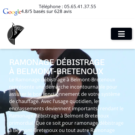
Téléphone :
05.65.41.37.55
4.8/5 basés sur 628 avis
RAMONAGE DÉBISTRAGE
À BELMONT-BRETENOUX
Le Ramonage débistrage à Belmont-Bretenoux
représente une démarche incontournable pour
assurer le bon fonctionnement de votre système
de chauffage. Avec l’usage quotidien, les
encrassements deviennent importants, rendant le
Ramonage débistrage à Belmont-Bretenoux
primordial. Que ce soit pour ramonage débistrage
à Belmont-Bretenoux ou tout autre Ramonage