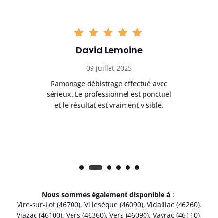
David Lemoine
09 juillet 2025
Ramonage débistrage effectué avec
T
s
sérieux. Le professionnel est ponctuel
et le résultat est vraiment visible.
e
Nous sommes également disponible à
:
Vire-sur-Lot (46700)
,
Villesèque (46090)
,
Vidaillac (46260)
,
Viazac (46100)
,
Vers (46360)
,
Vers (46090)
,
Vayrac (46110)
,