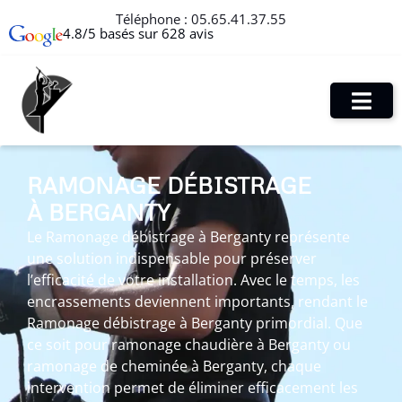
Téléphone :
05.65.41.37.55
4.8/5 basés sur 628 avis
RAMONAGE DÉBISTRAGE
À BERGANTY
Le Ramonage débistrage à Berganty représente
une solution indispensable pour préserver
l’efficacité de votre installation. Avec le temps, les
encrassements deviennent importants, rendant le
Ramonage débistrage à Berganty primordial. Que
ce soit pour ramonage chaudière à Berganty ou
ramonage de cheminée à Berganty, chaque
intervention permet de éliminer efficacement les