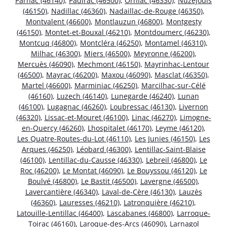
Parnac (46140)
,
Padirac (46500)
,
Orniac (46330)
,
Nuzéjouls
(46150)
,
Nadillac (46360)
,
Nadaillac-de-Rouge (46350)
,
Montvalent (46600)
,
Montlauzun (46800)
,
Montgesty
(46150)
,
Montet-et-Bouxal (46210)
,
Montdoumerc (46230)
,
Montcuq (46800)
,
Montcléra (46250)
,
Montamel (46310)
,
Milhac (46300)
,
Miers (46500)
,
Meyronne (46200)
,
Mercuès (46090)
,
Mechmont (46150)
,
Mayrinhac-Lentour
(46500)
,
Mayrac (46200)
,
Maxou (46090)
,
Masclat (46350)
,
Martel (46600)
,
Marminiac (46250)
,
Marcilhac-sur-Célé
(46160)
,
Luzech (46140)
,
Lunegarde (46240)
,
Lunan
(46100)
,
Lugagnac (46260)
,
Loubressac (46130)
,
Livernon
(46320)
,
Lissac-et-Mouret (46100)
,
Linac (46270)
,
Limogne-
en-Quercy (46260)
,
Lhospitalet (46170)
,
Leyme (46120)
,
Les Quatre-Routes-du-Lot (46110)
,
Les Junies (46150)
,
Les
Arques (46250)
,
Léobard (46300)
,
Lentillac-Saint-Blaise
(46100)
,
Lentillac-du-Causse (46330)
,
Lebreil (46800)
,
Le
Roc (46200)
,
Le Montat (46090)
,
Le Bouyssou (46120)
,
Le
Boulvé (46800)
,
Le Bastit (46500)
,
Lavergne (46500)
,
Lavercantière (46340)
,
Laval-de-Cère (46130)
,
Lauzès
(46360)
,
Lauresses (46210)
,
Latronquière (46210)
,
Latouille-Lentillac (46400)
,
Lascabanes (46800)
,
Larroque-
Toirac (46160)
,
Laroque-des-Arcs (46090)
,
Larnagol