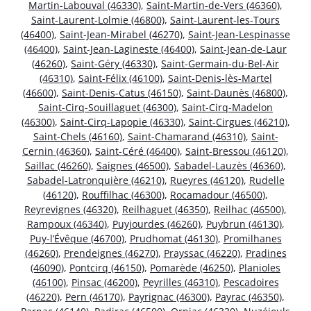
Martin-Labouval (46330)
,
Saint-Martin-de-Vers (46360)
,
Saint-Laurent-Lolmie (46800)
,
Saint-Laurent-les-Tours
(46400)
,
Saint-Jean-Mirabel (46270)
,
Saint-Jean-Lespinasse
(46400)
,
Saint-Jean-Lagineste (46400)
,
Saint-Jean-de-Laur
(46260)
,
Saint-Géry (46330)
,
Saint-Germain-du-Bel-Air
(46310)
,
Saint-Félix (46100)
,
Saint-Denis-lès-Martel
(46600)
,
Saint-Denis-Catus (46150)
,
Saint-Daunès (46800)
,
Saint-Cirq-Souillaguet (46300)
,
Saint-Cirq-Madelon
(46300)
,
Saint-Cirq-Lapopie (46330)
,
Saint-Cirgues (46210)
,
Saint-Chels (46160)
,
Saint-Chamarand (46310)
,
Saint-
Cernin (46360)
,
Saint-Céré (46400)
,
Saint-Bressou (46120)
,
Saillac (46260)
,
Saignes (46500)
,
Sabadel-Lauzès (46360)
,
Sabadel-Latronquière (46210)
,
Rueyres (46120)
,
Rudelle
(46120)
,
Rouffilhac (46300)
,
Rocamadour (46500)
,
Reyrevignes (46320)
,
Reilhaguet (46350)
,
Reilhac (46500)
,
Rampoux (46340)
,
Puyjourdes (46260)
,
Puybrun (46130)
,
Puy-l’Évêque (46700)
,
Prudhomat (46130)
,
Promilhanes
(46260)
,
Prendeignes (46270)
,
Prayssac (46220)
,
Pradines
(46090)
,
Pontcirq (46150)
,
Pomarède (46250)
,
Planioles
(46100)
,
Pinsac (46200)
,
Peyrilles (46310)
,
Pescadoires
(46220)
,
Pern (46170)
,
Payrignac (46300)
,
Payrac (46350)
,