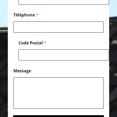
a
g
e
Téléphone
*
Code Postal
*
Message