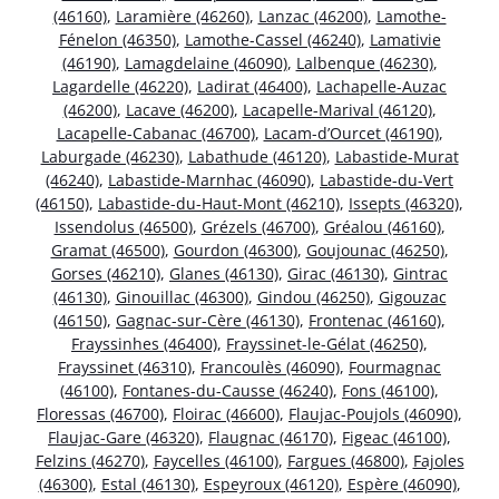
(46160)
,
Laramière (46260)
,
Lanzac (46200)
,
Lamothe-
Fénelon (46350)
,
Lamothe-Cassel (46240)
,
Lamativie
(46190)
,
Lamagdelaine (46090)
,
Lalbenque (46230)
,
Lagardelle (46220)
,
Ladirat (46400)
,
Lachapelle-Auzac
(46200)
,
Lacave (46200)
,
Lacapelle-Marival (46120)
,
Lacapelle-Cabanac (46700)
,
Lacam-d’Ourcet (46190)
,
Laburgade (46230)
,
Labathude (46120)
,
Labastide-Murat
(46240)
,
Labastide-Marnhac (46090)
,
Labastide-du-Vert
(46150)
,
Labastide-du-Haut-Mont (46210)
,
Issepts (46320)
,
Issendolus (46500)
,
Grézels (46700)
,
Gréalou (46160)
,
Gramat (46500)
,
Gourdon (46300)
,
Goujounac (46250)
,
Gorses (46210)
,
Glanes (46130)
,
Girac (46130)
,
Gintrac
(46130)
,
Ginouillac (46300)
,
Gindou (46250)
,
Gigouzac
(46150)
,
Gagnac-sur-Cère (46130)
,
Frontenac (46160)
,
Frayssinhes (46400)
,
Frayssinet-le-Gélat (46250)
,
Frayssinet (46310)
,
Francoulès (46090)
,
Fourmagnac
(46100)
,
Fontanes-du-Causse (46240)
,
Fons (46100)
,
Floressas (46700)
,
Floirac (46600)
,
Flaujac-Poujols (46090)
,
Flaujac-Gare (46320)
,
Flaugnac (46170)
,
Figeac (46100)
,
Felzins (46270)
,
Faycelles (46100)
,
Fargues (46800)
,
Fajoles
(46300)
,
Estal (46130)
,
Espeyroux (46120)
,
Espère (46090)
,