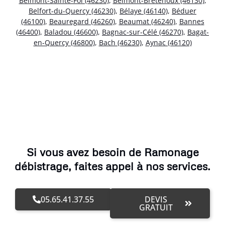
Belmont-Sainte-Foi (46230)
,
Belmont-Bretenoux (46130)
,
Belfort-du-Quercy (46230)
,
Bélaye (46140)
,
Béduer
(46100)
,
Beauregard (46260)
,
Beaumat (46240)
,
Bannes
(46400)
,
Baladou (46600)
,
Bagnac-sur-Célé (46270)
,
Bagat-
en-Quercy (46800)
,
Bach (46230)
,
Aynac (46120)
Si vous avez besoin de Ramonage
débistrage, faites appel à nos services.
05.65.41.37.55
DEVIS
GRATUIT