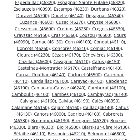
Espédaillac (46320)
,
Espagnac-Sainte-Eulalie (46320)
,
Esclauzels (46090)
,
Escamps (46230)
,
Durbans (46320)
,
Duravel (46700)
,
Douelle (46140)
,
Dégagnac (46340)
,
Cuzance (46600)
,
Cuzac (46270)
,
Creysse (46600)
,
Cressensac (46600)
,
Cremps (46230)
,
Crégols (46330)
,
Crayssac (46150)
,
Cras (46360)
,
Couzou (46500)
,
Cours
(46090)
,
Cornac (46130)
,
Corn (46100)
,
Condat (46110)
,
Concots (46260)
,
Concorès (46310)
,
Comiac (46190)
,
Cieurac (46230)
,
Cézac (46170)
,
Cénevières (46330)
,
Cazillac (46600)
,
Cavagnac (46110)
,
Catus (46150)
,
Castelnau-Montratier (46170)
,
Castelfranc (46140)
,
Carnac-Rouffiac (46140)
,
Carlucet (46500)
,
Carennac
(46110)
,
Cardaillac (46100)
,
Carayac (46160)
,
Capdenac
(46100)
,
Caniac-du-Causse (46240)
,
Camburat (46100)
,
Camboulit (46100)
,
Cambes (46100)
,
Cambayrac (46140)
,
Calvignac (46160)
,
Calviac (46190)
,
Calès (46350)
,
Calamane (46150)
,
Cajarc (46160)
,
Caillac (46140)
,
Cahus
(46130)
,
Cahors (46000)
,
Cadrieu (46160)
,
Cabrerets
(46330)
,
Bretenoux (46130)
,
Brengues (46320)
,
Bouziès
(46330)
,
Blars (46330)
,
Bio (46500)
,
Biars-sur-Cère (46130)
,
Bétaille (46110)
,
Bessonies (46210)
,
Belmontet (46800)
,