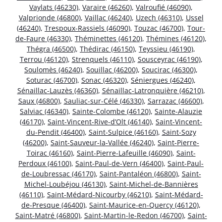
Vaylats (46230)
,
Varaire (46260)
,
Valroufié (46090)
,
Valprionde (46800)
,
Vaillac (46240)
,
Uzech (46310)
,
Ussel
(46240)
,
Trespoux-Rassiels (46090)
,
Touzac (46700)
,
Tour-
de-Faure (46330)
,
Théminettes (46120)
,
Thémines (46120)
,
Thégra (46500)
,
Thédirac (46150)
,
Teyssieu (46190)
,
Terrou (46120)
,
Strenquels (46110)
,
Sousceyrac (46190)
,
Soulomès (46240)
,
Souillac (46200)
,
Soucirac (46300)
,
Soturac (46700)
,
Sonac (46320)
,
Séniergues (46240)
,
Sénaillac-Lauzès (46360)
,
Sénaillac-Latronquière (46210)
,
Saux (46800)
,
Sauliac-sur-Célé (46330)
,
Sarrazac (46600)
,
Salviac (46340)
,
Sainte-Colombe (46120)
,
Sainte-Alauzie
(46170)
,
Saint-Vincent-Rive-d’Olt (46140)
,
Saint-Vincent-
du-Pendit (46400)
,
Saint-Sulpice (46160)
,
Saint-Sozy
(46200)
,
Saint-Sauveur-la-Vallée (46240)
,
Saint-Pierre-
Toirac (46160)
,
Saint-Pierre-Lafeuille (46090)
,
Saint-
Perdoux (46100)
,
Saint-Paul-de-Vern (46400)
,
Saint-Paul-
de-Loubressac (46170)
,
Saint-Pantaléon (46800)
,
Saint-
Michel-Loubéjou (46130)
,
Saint-Michel-de-Bannières
(46110)
,
Saint-Médard-Nicourby (46210)
,
Saint-Médard-
de-Presque (46400)
,
Saint-Maurice-en-Quercy (46120)
,
Saint-Matré (46800)
,
Saint-Martin-le-Redon (46700)
,
Saint-