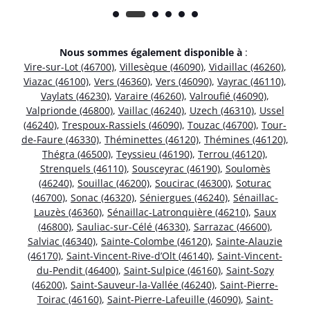
Nous sommes également disponible à
:
Vire-sur-Lot (46700)
,
Villesèque (46090)
,
Vidaillac (46260)
,
Viazac (46100)
,
Vers (46360)
,
Vers (46090)
,
Vayrac (46110)
,
Vaylats (46230)
,
Varaire (46260)
,
Valroufié (46090)
,
Valprionde (46800)
,
Vaillac (46240)
,
Uzech (46310)
,
Ussel
(46240)
,
Trespoux-Rassiels (46090)
,
Touzac (46700)
,
Tour-
de-Faure (46330)
,
Théminettes (46120)
,
Thémines (46120)
,
Thégra (46500)
,
Teyssieu (46190)
,
Terrou (46120)
,
Strenquels (46110)
,
Sousceyrac (46190)
,
Soulomès
(46240)
,
Souillac (46200)
,
Soucirac (46300)
,
Soturac
(46700)
,
Sonac (46320)
,
Séniergues (46240)
,
Sénaillac-
Lauzès (46360)
,
Sénaillac-Latronquière (46210)
,
Saux
(46800)
,
Sauliac-sur-Célé (46330)
,
Sarrazac (46600)
,
Salviac (46340)
,
Sainte-Colombe (46120)
,
Sainte-Alauzie
(46170)
,
Saint-Vincent-Rive-d’Olt (46140)
,
Saint-Vincent-
du-Pendit (46400)
,
Saint-Sulpice (46160)
,
Saint-Sozy
(46200)
,
Saint-Sauveur-la-Vallée (46240)
,
Saint-Pierre-
Toirac (46160)
,
Saint-Pierre-Lafeuille (46090)
,
Saint-