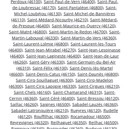
Perdoux (46100)
,
Saint-Paul-de-Vern (46400)
,
Saint-Paul-
de-Loubressac (46170)
,
Saint-Pantaléon (46800)
,
Saint-
Michel-Loubéjou (46130)
,
Saint-Michel-de-Bannières
(46110)
,
Saint-Médard-Nicourby (46210)
,
Saint-Médard-
de-Presque (46400)
,
Saint-Maurice-en-Quercy (46120)
,
Saint-Matré (46800)
,
Saint-Martin-le-Redon (46700)
,
Saint-
Martin-Labouval (46330)
,
Saint-Martin-de-Vers (46360)
,
Saint-Laurent-Lolmie (46800)
,
Saint-Laurent-les-Tours
(46400)
,
Saint-Jean-Mirabel (46270)
,
Saint-Jean-Lespinasse
(46400)
,
Saint-Jean-Lagineste (46400)
,
Saint-Jean-de-Laur
(46260)
,
Saint-Géry (46330)
,
Saint-Germain-du-Bel-Air
(46310)
,
Saint-Félix (46100)
,
Saint-Denis-lès-Martel
(46600)
,
Saint-Denis-Catus (46150)
,
Saint-Daunès (46800)
,
Saint-Cirq-Souillaguet (46300)
,
Saint-Cirq-Madelon
(46300)
,
Saint-Cirq-Lapopie (46330)
,
Saint-Cirgues (46210)
,
Saint-Chels (46160)
,
Saint-Chamarand (46310)
,
Saint-
Cernin (46360)
,
Saint-Céré (46400)
,
Saint-Bressou (46120)
,
Saillac (46260)
,
Saignes (46500)
,
Sabadel-Lauzès (46360)
,
Sabadel-Latronquière (46210)
,
Rueyres (46120)
,
Rudelle
(46120)
,
Rouffilhac (46300)
,
Rocamadour (46500)
,
Reyrevignes (46320)
,
Reilhaguet (46350)
,
Reilhac (46500)
,
Rampoux (46340)
,
Puyjourdes (46260)
,
Puybrun (46130)
,