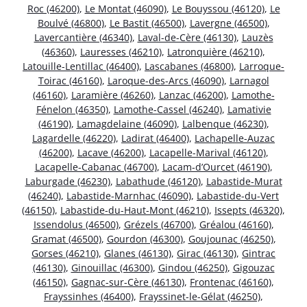
Roc (46200)
,
Le Montat (46090)
,
Le Bouyssou (46120)
,
Le
Boulvé (46800)
,
Le Bastit (46500)
,
Lavergne (46500)
,
Lavercantière (46340)
,
Laval-de-Cère (46130)
,
Lauzès
(46360)
,
Lauresses (46210)
,
Latronquière (46210)
,
Latouille-Lentillac (46400)
,
Lascabanes (46800)
,
Larroque-
Toirac (46160)
,
Laroque-des-Arcs (46090)
,
Larnagol
(46160)
,
Laramière (46260)
,
Lanzac (46200)
,
Lamothe-
Fénelon (46350)
,
Lamothe-Cassel (46240)
,
Lamativie
(46190)
,
Lamagdelaine (46090)
,
Lalbenque (46230)
,
Lagardelle (46220)
,
Ladirat (46400)
,
Lachapelle-Auzac
(46200)
,
Lacave (46200)
,
Lacapelle-Marival (46120)
,
Lacapelle-Cabanac (46700)
,
Lacam-d’Ourcet (46190)
,
Laburgade (46230)
,
Labathude (46120)
,
Labastide-Murat
(46240)
,
Labastide-Marnhac (46090)
,
Labastide-du-Vert
(46150)
,
Labastide-du-Haut-Mont (46210)
,
Issepts (46320)
,
Issendolus (46500)
,
Grézels (46700)
,
Gréalou (46160)
,
Gramat (46500)
,
Gourdon (46300)
,
Goujounac (46250)
,
Gorses (46210)
,
Glanes (46130)
,
Girac (46130)
,
Gintrac
(46130)
,
Ginouillac (46300)
,
Gindou (46250)
,
Gigouzac
(46150)
,
Gagnac-sur-Cère (46130)
,
Frontenac (46160)
,
Frayssinhes (46400)
,
Frayssinet-le-Gélat (46250)
,