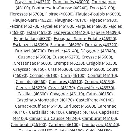
Frayssinet (46310)
,
Francoulès (46090)
,
Fourmagnac
(46100)
,
Fontanes-du-Causse (46240)
,
Fons (46100)
,
Floressas (46700)
,
Floirac (46600)
,
Flaujac-Poujols (46090)
,
Flaujac-Gare (46320)
,
Flaugnac (46170)
,
Figeac (46100)
,
Felzins (46270)
,
Faycelles (46100)
,
Fargues (46800)
,
Fajoles
(46300)
,
Estal (46130)
,
Espeyroux (46120)
,
Espère (46090)
,
Espédaillac (46320)
,
Espagnac-Sainte-Eulalie (46320)
,
Esclauzels (46090)
,
Escamps (46230)
,
Durbans (46320)
,
Duravel (46700)
,
Douelle (46140)
,
Dégagnac (46340)
,
Cuzance (46600)
,
Cuzac (46270)
,
Creysse (46600)
,
Cressensac (46600)
,
Cremps (46230)
,
Crégols (46330)
,
Crayssac (46150)
,
Cras (46360)
,
Couzou (46500)
,
Cours
(46090)
,
Cornac (46130)
,
Corn (46100)
,
Condat (46110)
,
Concots (46260)
,
Concorès (46310)
,
Comiac (46190)
,
Cieurac (46230)
,
Cézac (46170)
,
Cénevières (46330)
,
Cazillac (46600)
,
Cavagnac (46110)
,
Catus (46150)
,
Castelnau-Montratier (46170)
,
Castelfranc (46140)
,
Carnac-Rouffiac (46140)
,
Carlucet (46500)
,
Carennac
(46110)
,
Cardaillac (46100)
,
Carayac (46160)
,
Capdenac
(46100)
,
Caniac-du-Causse (46240)
,
Camburat (46100)
,
Camboulit (46100)
,
Cambes (46100)
,
Cambayrac (46140)
,
Calvignac (46160)
,
Calviac (46190)
,
Calès (46350)
,