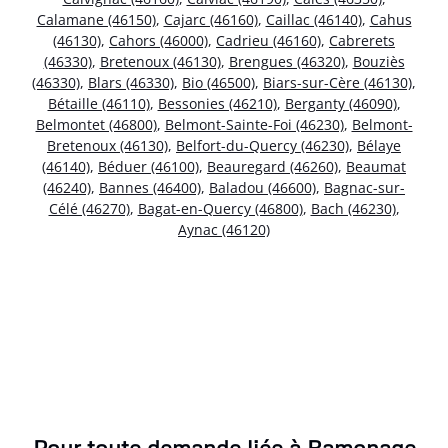
Calamane (46150)
,
Cajarc (46160)
,
Caillac (46140)
,
Cahus
(46130)
,
Cahors (46000)
,
Cadrieu (46160)
,
Cabrerets
(46330)
,
Bretenoux (46130)
,
Brengues (46320)
,
Bouziès
(46330)
,
Blars (46330)
,
Bio (46500)
,
Biars-sur-Cère (46130)
,
Bétaille (46110)
,
Bessonies (46210)
,
Berganty (46090)
,
Belmontet (46800)
,
Belmont-Sainte-Foi (46230)
,
Belmont-
Bretenoux (46130)
,
Belfort-du-Quercy (46230)
,
Bélaye
(46140)
,
Béduer (46100)
,
Beauregard (46260)
,
Beaumat
(46240)
,
Bannes (46400)
,
Baladou (46600)
,
Bagnac-sur-
Célé (46270)
,
Bagat-en-Quercy (46800)
,
Bach (46230)
,
Aynac (46120)
Pour toute demande liée à Ramonage