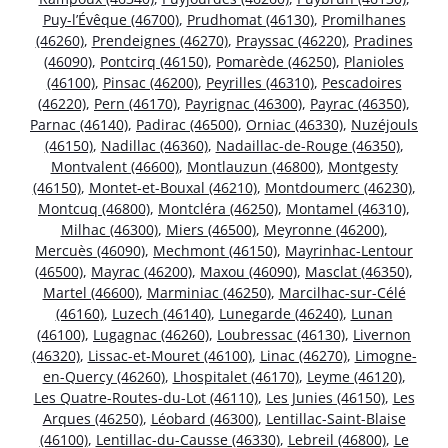
Puy-l’Évêque (46700)
,
Prudhomat (46130)
,
Promilhanes
(46260)
,
Prendeignes (46270)
,
Prayssac (46220)
,
Pradines
(46090)
,
Pontcirq (46150)
,
Pomarède (46250)
,
Planioles
(46100)
,
Pinsac (46200)
,
Peyrilles (46310)
,
Pescadoires
(46220)
,
Pern (46170)
,
Payrignac (46300)
,
Payrac (46350)
,
Parnac (46140)
,
Padirac (46500)
,
Orniac (46330)
,
Nuzéjouls
(46150)
,
Nadillac (46360)
,
Nadaillac-de-Rouge (46350)
,
Montvalent (46600)
,
Montlauzun (46800)
,
Montgesty
(46150)
,
Montet-et-Bouxal (46210)
,
Montdoumerc (46230)
,
Montcuq (46800)
,
Montcléra (46250)
,
Montamel (46310)
,
Milhac (46300)
,
Miers (46500)
,
Meyronne (46200)
,
Mercuès (46090)
,
Mechmont (46150)
,
Mayrinhac-Lentour
(46500)
,
Mayrac (46200)
,
Maxou (46090)
,
Masclat (46350)
,
Martel (46600)
,
Marminiac (46250)
,
Marcilhac-sur-Célé
(46160)
,
Luzech (46140)
,
Lunegarde (46240)
,
Lunan
(46100)
,
Lugagnac (46260)
,
Loubressac (46130)
,
Livernon
(46320)
,
Lissac-et-Mouret (46100)
,
Linac (46270)
,
Limogne-
en-Quercy (46260)
,
Lhospitalet (46170)
,
Leyme (46120)
,
Les Quatre-Routes-du-Lot (46110)
,
Les Junies (46150)
,
Les
Arques (46250)
,
Léobard (46300)
,
Lentillac-Saint-Blaise
(46100)
,
Lentillac-du-Causse (46330)
,
Lebreil (46800)
,
Le