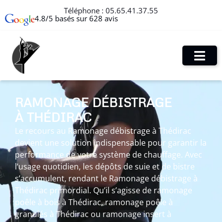
Téléphone :
05.65.41.37.55
4.8/5 basés sur 628 avis
RAMONAGE DÉBISTRAGE
À THÉDIRAC
Le recours au Ramonage débistrage à Thédirac
devient une solution indispensable pour garantir la
performance de votre système de chauffage. Avec
l’usage quotidien, les dépôts de suie et de bistre
s’accumulent, rendant le Ramonage débistrage à
Thédirac primordial. Qu’il s’agisse de ramonage
poêle à bois à Thédirac, ramonage poêle à
granulés à Thédirac ou ramonage insert à