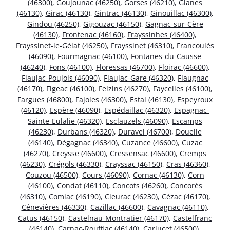
(46300)
,
Goujounac (46250)
,
Gorses (46210)
,
Glanes
(46130)
,
Girac (46130)
,
Gintrac (46130)
,
Ginouillac (46300)
,
Gindou (46250)
,
Gigouzac (46150)
,
Gagnac-sur-Cère
(46130)
,
Frontenac (46160)
,
Frayssinhes (46400)
,
Frayssinet-le-Gélat (46250)
,
Frayssinet (46310)
,
Francoulès
(46090)
,
Fourmagnac (46100)
,
Fontanes-du-Causse
(46240)
,
Fons (46100)
,
Floressas (46700)
,
Floirac (46600)
,
Flaujac-Poujols (46090)
,
Flaujac-Gare (46320)
,
Flaugnac
(46170)
,
Figeac (46100)
,
Felzins (46270)
,
Faycelles (46100)
,
Fargues (46800)
,
Fajoles (46300)
,
Estal (46130)
,
Espeyroux
(46120)
,
Espère (46090)
,
Espédaillac (46320)
,
Espagnac-
Sainte-Eulalie (46320)
,
Esclauzels (46090)
,
Escamps
(46230)
,
Durbans (46320)
,
Duravel (46700)
,
Douelle
(46140)
,
Dégagnac (46340)
,
Cuzance (46600)
,
Cuzac
(46270)
,
Creysse (46600)
,
Cressensac (46600)
,
Cremps
(46230)
,
Crégols (46330)
,
Crayssac (46150)
,
Cras (46360)
,
Couzou (46500)
,
Cours (46090)
,
Cornac (46130)
,
Corn
(46100)
,
Condat (46110)
,
Concots (46260)
,
Concorès
(46310)
,
Comiac (46190)
,
Cieurac (46230)
,
Cézac (46170)
,
Cénevières (46330)
,
Cazillac (46600)
,
Cavagnac (46110)
,
Catus (46150)
,
Castelnau-Montratier (46170)
,
Castelfranc
(46140)
,
Carnac-Rouffiac (46140)
,
Carlucet (46500)
,