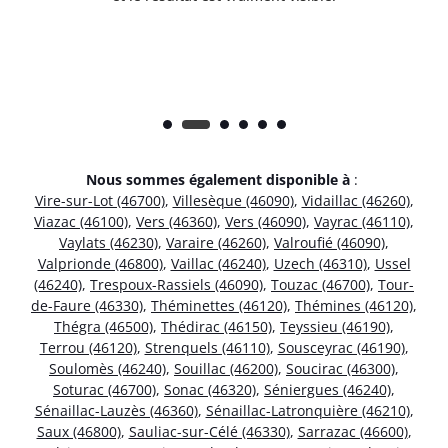
Nous sommes également disponible à
:
Vire-sur-Lot (46700)
,
Villesèque (46090)
,
Vidaillac (46260)
,
Viazac (46100)
,
Vers (46360)
,
Vers (46090)
,
Vayrac (46110)
,
Vaylats (46230)
,
Varaire (46260)
,
Valroufié (46090)
,
Valprionde (46800)
,
Vaillac (46240)
,
Uzech (46310)
,
Ussel
(46240)
,
Trespoux-Rassiels (46090)
,
Touzac (46700)
,
Tour-
de-Faure (46330)
,
Théminettes (46120)
,
Thémines (46120)
,
Thégra (46500)
,
Thédirac (46150)
,
Teyssieu (46190)
,
Terrou (46120)
,
Strenquels (46110)
,
Sousceyrac (46190)
,
Soulomès (46240)
,
Souillac (46200)
,
Soucirac (46300)
,
Soturac (46700)
,
Sonac (46320)
,
Séniergues (46240)
,
Sénaillac-Lauzès (46360)
,
Sénaillac-Latronquière (46210)
,
Saux (46800)
,
Sauliac-sur-Célé (46330)
,
Sarrazac (46600)
,