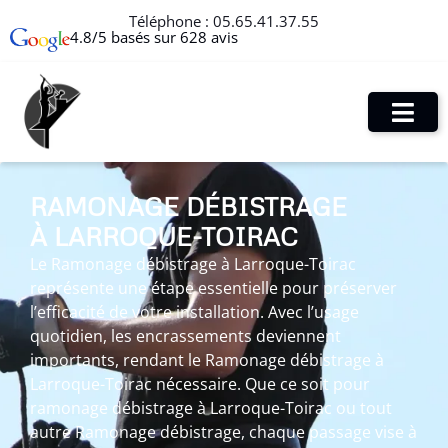
Téléphone :
05.65.41.37.55
4.8/5 basés sur 628 avis
RAMONAGE DÉBISTRAGE
À LARROQUE-TOIRAC
Le Ramonage débistrage à Larroque-Toirac
représente une étape essentielle pour préserver
l’efficacité de votre installation. Avec l’usage
quotidien, les encrassements deviennent
importants, rendant le Ramonage débistrage à
Larroque-Toirac nécessaire. Que ce soit pour
ramonage débistrage à Larroque-Toirac ou tout
autre Ramonage débistrage, chaque passage vise à