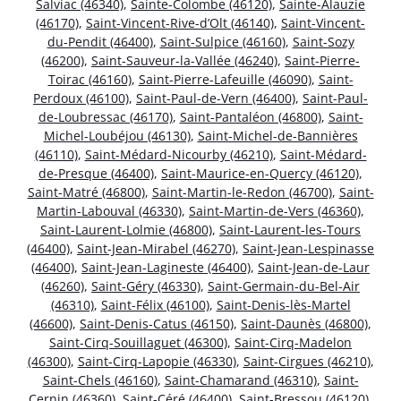
Salviac (46340)
,
Sainte-Colombe (46120)
,
Sainte-Alauzie
(46170)
,
Saint-Vincent-Rive-d’Olt (46140)
,
Saint-Vincent-
du-Pendit (46400)
,
Saint-Sulpice (46160)
,
Saint-Sozy
(46200)
,
Saint-Sauveur-la-Vallée (46240)
,
Saint-Pierre-
Toirac (46160)
,
Saint-Pierre-Lafeuille (46090)
,
Saint-
Perdoux (46100)
,
Saint-Paul-de-Vern (46400)
,
Saint-Paul-
de-Loubressac (46170)
,
Saint-Pantaléon (46800)
,
Saint-
Michel-Loubéjou (46130)
,
Saint-Michel-de-Bannières
(46110)
,
Saint-Médard-Nicourby (46210)
,
Saint-Médard-
de-Presque (46400)
,
Saint-Maurice-en-Quercy (46120)
,
Saint-Matré (46800)
,
Saint-Martin-le-Redon (46700)
,
Saint-
Martin-Labouval (46330)
,
Saint-Martin-de-Vers (46360)
,
Saint-Laurent-Lolmie (46800)
,
Saint-Laurent-les-Tours
(46400)
,
Saint-Jean-Mirabel (46270)
,
Saint-Jean-Lespinasse
(46400)
,
Saint-Jean-Lagineste (46400)
,
Saint-Jean-de-Laur
(46260)
,
Saint-Géry (46330)
,
Saint-Germain-du-Bel-Air
(46310)
,
Saint-Félix (46100)
,
Saint-Denis-lès-Martel
(46600)
,
Saint-Denis-Catus (46150)
,
Saint-Daunès (46800)
,
Saint-Cirq-Souillaguet (46300)
,
Saint-Cirq-Madelon
(46300)
,
Saint-Cirq-Lapopie (46330)
,
Saint-Cirgues (46210)
,
Saint-Chels (46160)
,
Saint-Chamarand (46310)
,
Saint-
Cernin (46360)
,
Saint-Céré (46400)
,
Saint-Bressou (46120)
,