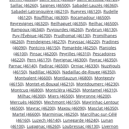
Saillac (46260)
,
Saignes (46500)
,
Sabadel-Lauzès (46360)
,
Sabadel-Latronquière (46210)
,
Rueyres (46120)
,
Rudelle
(46120)
,
Rouffilhac (46300)
,
Rocamadour (46500)
,
Reyrevignes (46320)
,
Reilhaguet (46350)
,
Reilhac (46500)
,
Rampoux (46340)
,
Puyjourdes (46260)
,
Puybrun (46130)
,
Puy-l’Évêque (46700)
,
Prudhomat (46130)
,
Promilhanes
(46260)
,
Prendeignes (46270)
,
Prayssac (46220)
,
Pradines
(46090)
,
Pontcirq (46150)
,
Pomarède (46250)
,
Planioles
(46100)
,
Pinsac (46200)
,
Peyrilles (46310)
,
Pescadoires
(46220)
,
Pern (46170)
,
Payrignac (46300)
,
Payrac (46350)
,
Parnac (46140)
,
Padirac (46500)
,
Orniac (46330)
,
Nuzéjouls
(46150)
,
Nadillac (46360)
,
Nadaillac-de-Rouge (46350)
,
Montvalent (46600)
,
Montlauzun (46800)
,
Montgesty
(46150)
,
Montet-et-Bouxal (46210)
,
Montdoumerc (46230)
,
Montcuq (46800)
,
Montcléra (46250)
,
Montamel (46310)
,
Milhac (46300)
,
Miers (46500)
,
Meyronne (46200)
,
Mercuès (46090)
,
Mechmont (46150)
,
Mayrinhac-Lentour
(46500)
,
Mayrac (46200)
,
Maxou (46090)
,
Masclat (46350)
,
Martel (46600)
,
Marminiac (46250)
,
Marcilhac-sur-Célé
(46160)
,
Luzech (46140)
,
Lunegarde (46240)
,
Lunan
(46100)
,
Lugagnac (46260)
,
Loubressac (46130)
,
Livernon