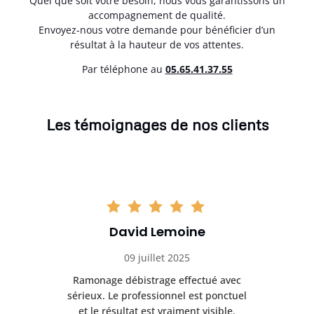
Quel que soit votre besoin, nous vous garantissons un
accompagnement de qualité.
Envoyez-nous votre demande pour bénéficier d’un
résultat à la hauteur de vos attentes.
Par téléphone au
05.65.41.37.55
Les témoignages de nos clients
David Lemoine
09 juillet 2025
Ramonage débistrage effectué avec
T
s
sérieux. Le professionnel est ponctuel
et le résultat est vraiment visible.
e