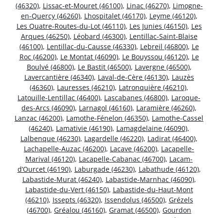
(46320)
,
Lissac-et-Mouret (46100)
,
Linac (46270)
,
Limogne-
en-Quercy (46260)
,
Lhospitalet (46170)
,
Leyme (46120)
,
Les Quatre-Routes-du-Lot (46110)
,
Les Junies (46150)
,
Les
Arques (46250)
,
Léobard (46300)
,
Lentillac-Saint-Blaise
(46100)
,
Lentillac-du-Causse (46330)
,
Lebreil (46800)
,
Le
Roc (46200)
,
Le Montat (46090)
,
Le Bouyssou (46120)
,
Le
Boulvé (46800)
,
Le Bastit (46500)
,
Lavergne (46500)
,
Lavercantière (46340)
,
Laval-de-Cère (46130)
,
Lauzès
(46360)
,
Lauresses (46210)
,
Latronquière (46210)
,
Latouille-Lentillac (46400)
,
Lascabanes (46800)
,
Laroque-
des-Arcs (46090)
,
Larnagol (46160)
,
Laramière (46260)
,
Lanzac (46200)
,
Lamothe-Fénelon (46350)
,
Lamothe-Cassel
(46240)
,
Lamativie (46190)
,
Lamagdelaine (46090)
,
Lalbenque (46230)
,
Lagardelle (46220)
,
Ladirat (46400)
,
Lachapelle-Auzac (46200)
,
Lacave (46200)
,
Lacapelle-
Marival (46120)
,
Lacapelle-Cabanac (46700)
,
Lacam-
d’Ourcet (46190)
,
Laburgade (46230)
,
Labathude (46120)
,
Labastide-Murat (46240)
,
Labastide-Marnhac (46090)
,
Labastide-du-Vert (46150)
,
Labastide-du-Haut-Mont
(46210)
,
Issepts (46320)
,
Issendolus (46500)
,
Grézels
(46700)
,
Gréalou (46160)
,
Gramat (46500)
,
Gourdon