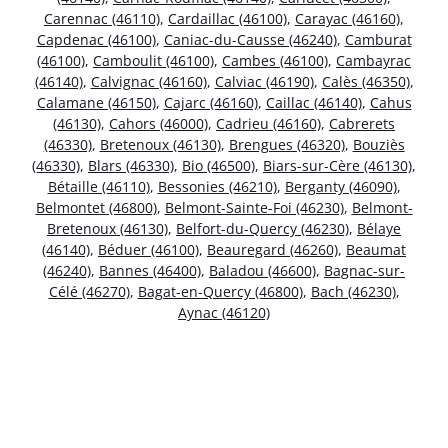
Carennac (46110)
,
Cardaillac (46100)
,
Carayac (46160)
,
Capdenac (46100)
,
Caniac-du-Causse (46240)
,
Camburat
(46100)
,
Camboulit (46100)
,
Cambes (46100)
,
Cambayrac
(46140)
,
Calvignac (46160)
,
Calviac (46190)
,
Calès (46350)
,
Calamane (46150)
,
Cajarc (46160)
,
Caillac (46140)
,
Cahus
(46130)
,
Cahors (46000)
,
Cadrieu (46160)
,
Cabrerets
(46330)
,
Bretenoux (46130)
,
Brengues (46320)
,
Bouziès
(46330)
,
Blars (46330)
,
Bio (46500)
,
Biars-sur-Cère (46130)
,
Bétaille (46110)
,
Bessonies (46210)
,
Berganty (46090)
,
Belmontet (46800)
,
Belmont-Sainte-Foi (46230)
,
Belmont-
Bretenoux (46130)
,
Belfort-du-Quercy (46230)
,
Bélaye
(46140)
,
Béduer (46100)
,
Beauregard (46260)
,
Beaumat
(46240)
,
Bannes (46400)
,
Baladou (46600)
,
Bagnac-sur-
Célé (46270)
,
Bagat-en-Quercy (46800)
,
Bach (46230)
,
Aynac (46120)