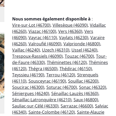
Nous sommes également disponible à
:
Vire-sur-Lot (46700)
,
Villesèque (46090)
,
Vidaillac
(46260)
,
Viazac (46100)
,
Vers (46360)
,
Vers
(46090)
,
Vayrac (46110)
,
Vaylats (46230)
,
Varaire
(46260)
,
Valroufié (46090)
,
Valprionde (46800)
,
Vaillac (46240)
,
Uzech (46310)
,
Ussel (46240)
,
Trespoux-Rassiels (46090)
,
Touzac (46700)
,
Tour-
de-Faure (46330)
,
Théminettes (46120)
,
Thémines
(46120)
,
Thégra (46500)
,
Thédirac (46150)
,
Teyssieu (46190)
,
Terrou (46120)
,
Strenquels
(46110)
,
Sousceyrac (46190)
,
Souillac (46200)
,
Soucirac (46300)
,
Soturac (46700)
,
Sonac (46320)
,
Séniergues (46240)
,
Sénaillac-Lauzès (46360)
,
Sénaillac-Latronquière (46210)
,
Saux (46800)
,
Sauliac-sur-Célé (46330)
,
Sarrazac (46600)
,
Salviac
(46340)
,
Sainte-Colombe (46120)
,
Sainte-Alauzie