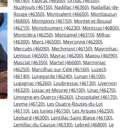
(46140)
,
Padirac (46500)
,
Orniac (46330)
,
Nuzéjouls (46150)
,
Nadillac (46360)
,
Nadaillac-de-
Rouge (46350)
,
Montvalent (46600)
,
Montlauzun
(46800)
,
Montgesty (46150)
,
Montet-et-Bouxal
(46210)
,
Montdoumerc (46230)
,
Montcuq (46800)
,
Montcléra (46250)
,
Montamel (46310)
,
Milhac
(46300)
,
Miers (46500)
,
Meyronne (46200)
,
Mercuès (46090)
,
Mechmont (46150)
,
Mayrinhac-
Lentour (46500)
,
Mayrac (46200)
,
Maxou (46090)
,
Masclat (46350)
,
Martel (46600)
,
Marminiac
(46250)
,
Marcilhac-sur-Célé (46160)
,
Luzech
(46140)
,
Lunegarde (46240)
,
Lunan (46100)
,
Lugagnac (46260)
,
Loubressac (46130)
,
Livernon
(46320)
,
Lissac-et-Mouret (46100)
,
Linac (46270)
,
Limogne-en-Quercy (46260)
,
Lhospitalet (46170)
,
Leyme (46120)
,
Les Quatre-Routes-du-Lot
(46110)
,
Les Junies (46150)
,
Les Arques (46250)
,
Léobard (46300)
,
Lentillac-Saint-Blaise (46100)
,
Lentillac-du-Causse (46330)
,
Lebreil (46800)
,
Le