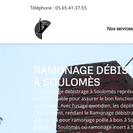
Téléphone :
05.65.41.37.55
Nos services
RAMONAGE DÉBIS
À SOULOMÈS
Le Ramonage débistrage à Soulomès repré
incontournable pour assurer le bon fonctio
installation. Avec l’usage quotidien, les dépô
s’accumulent, rendant le Ramonage débistr
Que ce soit pour ramonage poêle à bois à 
granulés à Soulomès ou ramonage insert à