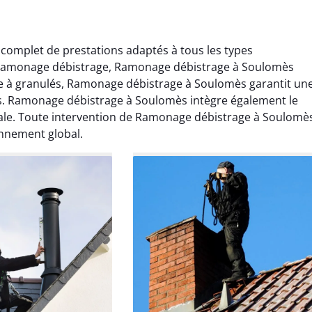
omplet de prestations adaptés à tous les types
au ramonage débistrage, Ramonage débistrage à Soulomès
e à granulés, Ramonage débistrage à Soulomès garantit un
es. Ramonage débistrage à Soulomès intègre également le
le. Toute intervention de Ramonage débistrage à Soulomè
onnement global.
Lavigne
Anthony Caron
ier 2026
14 juin 2025
age réalisé dans
Très bon service de ramonage
 efficace, propre et
débistrage. Le conduit était très
 surprise. Je
encrassé et tout a été nettoyé
mande.
parfaitement. Travail soigné.