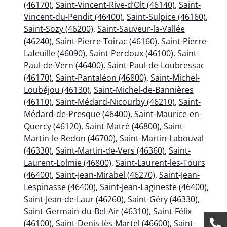
(46170)
,
Saint-Vincent-Rive-d’Olt (46140)
,
Saint-
Vincent-du-Pendit (46400)
,
Saint-Sulpice (46160)
,
Saint-Sozy (46200)
,
Saint-Sauveur-la-Vallée
(46240)
,
Saint-Pierre-Toirac (46160)
,
Saint-Pierre-
Lafeuille (46090)
,
Saint-Perdoux (46100)
,
Saint-
Paul-de-Vern (46400)
,
Saint-Paul-de-Loubressac
(46170)
,
Saint-Pantaléon (46800)
,
Saint-Michel-
Loubéjou (46130)
,
Saint-Michel-de-Bannières
(46110)
,
Saint-Médard-Nicourby (46210)
,
Saint-
Médard-de-Presque (46400)
,
Saint-Maurice-en-
Quercy (46120)
,
Saint-Matré (46800)
,
Saint-
Martin-le-Redon (46700)
,
Saint-Martin-Labouval
(46330)
,
Saint-Martin-de-Vers (46360)
,
Saint-
Laurent-Lolmie (46800)
,
Saint-Laurent-les-Tours
(46400)
,
Saint-Jean-Mirabel (46270)
,
Saint-Jean-
Lespinasse (46400)
,
Saint-Jean-Lagineste (46400)
,
Saint-Jean-de-Laur (46260)
,
Saint-Géry (46330)
,
Saint-Germain-du-Bel-Air (46310)
,
Saint-Félix
(46100)
,
Saint-Denis-lès-Martel (46600)
,
Saint-