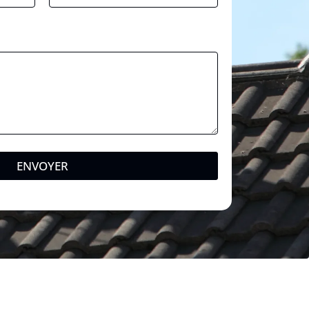
e
ENVOYER