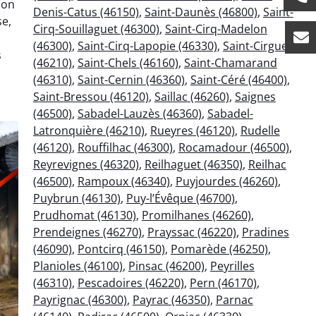
ion
Denis-Catus (46150)
,
Saint-Daunès (46800)
,
Saint-
e,
Cirq-Souillaguet (46300)
,
Saint-Cirq-Madelon
(46300)
,
Saint-Cirq-Lapopie (46330)
,
Saint-Cirgues
s
(46210)
,
Saint-Chels (46160)
,
Saint-Chamarand
(46310)
,
Saint-Cernin (46360)
,
Saint-Céré (46400)
,
Saint-Bressou (46120)
,
Saillac (46260)
,
Saignes
(46500)
,
Sabadel-Lauzès (46360)
,
Sabadel-
Latronquière (46210)
,
Rueyres (46120)
,
Rudelle
(46120)
,
Rouffilhac (46300)
,
Rocamadour (46500)
,
Reyrevignes (46320)
,
Reilhaguet (46350)
,
Reilhac
(46500)
,
Rampoux (46340)
,
Puyjourdes (46260)
,
Puybrun (46130)
,
Puy-l’Évêque (46700)
,
Prudhomat (46130)
,
Promilhanes (46260)
,
Prendeignes (46270)
,
Prayssac (46220)
,
Pradines
(46090)
,
Pontcirq (46150)
,
Pomarède (46250)
,
Planioles (46100)
,
Pinsac (46200)
,
Peyrilles
(46310)
,
Pescadoires (46220)
,
Pern (46170)
,
Payrignac (46300)
,
Payrac (46350)
,
Parnac