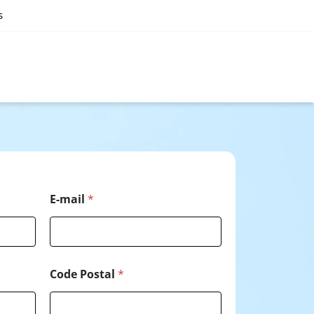
s
*
E-mail
*
*
T
é
l
é
p
Code Postal
*
h
o
n