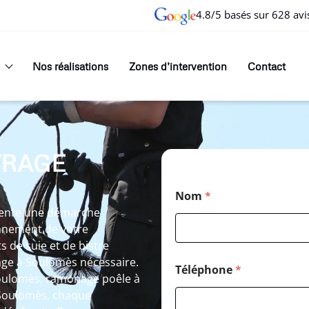
4.8/5 basés sur 628 avi
Nos réalisations
Zones d’intervention
Contact
TRAGE
Nom
*
sente une démarche
nnement de votre
ts de suie et de bistre
age à Soulomès nécessaire.
Téléphone
*
Soulomès, ramonage poêle à
 Soulomès, chaque