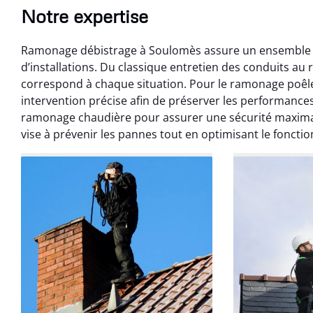
Notre expertise
Ramonage débistrage à Soulomès assure un ensemble c
d’installations. Du classique entretien des conduits 
correspond à chaque situation. Pour le ramonage poêl
intervention précise afin de préserver les performanc
ramonage chaudière pour assurer une sécurité maxima
vise à prévenir les pannes tout en optimisant le foncti
Benoît 
07 févr
Ramonage débistr
les règles. Travail
sans mauvaise
recom