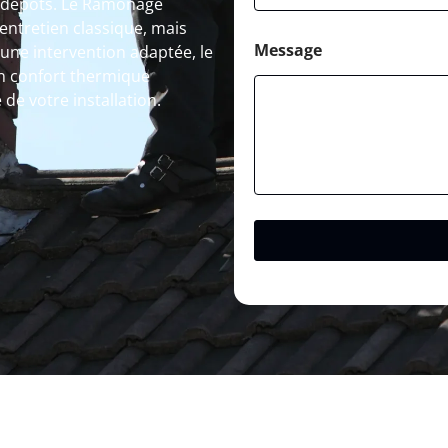
es dépôts. Le Ramonage
entretien classique, mais
Message
 une intervention adaptée, le
 confort thermique
de votre installation.