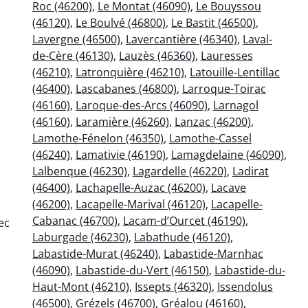
Roc (46200)
,
Le Montat (46090)
,
Le Bouyssou
(46120)
,
Le Boulvé (46800)
,
Le Bastit (46500)
,
Lavergne (46500)
,
Lavercantière (46340)
,
Laval-
de-Cère (46130)
,
Lauzès (46360)
,
Lauresses
(46210)
,
Latronquière (46210)
,
Latouille-Lentillac
(46400)
,
Lascabanes (46800)
,
Larroque-Toirac
(46160)
,
Laroque-des-Arcs (46090)
,
Larnagol
(46160)
,
Laramière (46260)
,
Lanzac (46200)
,
Lamothe-Fénelon (46350)
,
Lamothe-Cassel
(46240)
,
Lamativie (46190)
,
Lamagdelaine (46090)
,
Lalbenque (46230)
,
Lagardelle (46220)
,
Ladirat
(46400)
,
Lachapelle-Auzac (46200)
,
Lacave
(46200)
,
Lacapelle-Marival (46120)
,
Lacapelle-
Cabanac (46700)
,
Lacam-d’Ourcet (46190)
,
ec
Laburgade (46230)
,
Labathude (46120)
,
Labastide-Murat (46240)
,
Labastide-Marnhac
(46090)
,
Labastide-du-Vert (46150)
,
Labastide-du-
Haut-Mont (46210)
,
Issepts (46320)
,
Issendolus
(46500)
,
Grézels (46700)
,
Gréalou (46160)
,