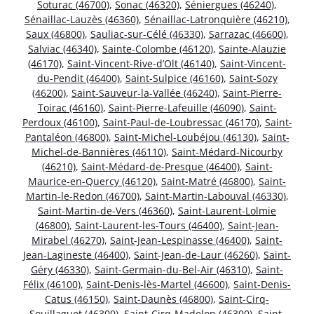
Soturac (46700)
,
Sonac (46320)
,
Séniergues (46240)
,
Sénaillac-Lauzès (46360)
,
Sénaillac-Latronquière (46210)
,
Saux (46800)
,
Sauliac-sur-Célé (46330)
,
Sarrazac (46600)
,
Salviac (46340)
,
Sainte-Colombe (46120)
,
Sainte-Alauzie
(46170)
,
Saint-Vincent-Rive-d’Olt (46140)
,
Saint-Vincent-
du-Pendit (46400)
,
Saint-Sulpice (46160)
,
Saint-Sozy
(46200)
,
Saint-Sauveur-la-Vallée (46240)
,
Saint-Pierre-
Toirac (46160)
,
Saint-Pierre-Lafeuille (46090)
,
Saint-
Perdoux (46100)
,
Saint-Paul-de-Loubressac (46170)
,
Saint-
Pantaléon (46800)
,
Saint-Michel-Loubéjou (46130)
,
Saint-
Michel-de-Bannières (46110)
,
Saint-Médard-Nicourby
(46210)
,
Saint-Médard-de-Presque (46400)
,
Saint-
Maurice-en-Quercy (46120)
,
Saint-Matré (46800)
,
Saint-
Martin-le-Redon (46700)
,
Saint-Martin-Labouval (46330)
,
Saint-Martin-de-Vers (46360)
,
Saint-Laurent-Lolmie
(46800)
,
Saint-Laurent-les-Tours (46400)
,
Saint-Jean-
Mirabel (46270)
,
Saint-Jean-Lespinasse (46400)
,
Saint-
Jean-Lagineste (46400)
,
Saint-Jean-de-Laur (46260)
,
Saint-
Géry (46330)
,
Saint-Germain-du-Bel-Air (46310)
,
Saint-
Félix (46100)
,
Saint-Denis-lès-Martel (46600)
,
Saint-Denis-
Catus (46150)
,
Saint-Daunès (46800)
,
Saint-Cirq-
Souillaguet (46300)
,
Saint-Cirq-Madelon (46300)
,
Saint-