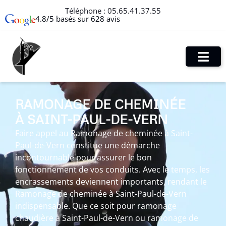
Téléphone :
05.65.41.37.55
4.8/5 basés sur 628 avis
RAMONAGE DE CHEMINÉE
À SAINT-PAUL-DE-VERN
Faire appel au Ramonage de cheminée à Saint-
Paul-de-Vern constitue une démarche
incontournable pour assurer le bon
fonctionnement de vos conduits. Avec le temps, les
encrassements deviennent importants, rendant le
Ramonage de cheminée à Saint-Paul-de-Vern
indispensable. Que ce soit pour ramonage
chaudière à Saint-Paul-de-Vern ou ramonage de