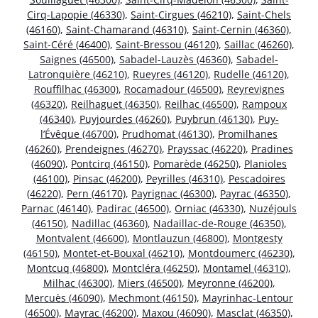
Cirq-Lapopie (46330)
,
Saint-Cirgues (46210)
,
Saint-Chels
(46160)
,
Saint-Chamarand (46310)
,
Saint-Cernin (46360)
,
Saint-Céré (46400)
,
Saint-Bressou (46120)
,
Saillac (46260)
,
Saignes (46500)
,
Sabadel-Lauzès (46360)
,
Sabadel-
Latronquière (46210)
,
Rueyres (46120)
,
Rudelle (46120)
,
Rouffilhac (46300)
,
Rocamadour (46500)
,
Reyrevignes
(46320)
,
Reilhaguet (46350)
,
Reilhac (46500)
,
Rampoux
(46340)
,
Puyjourdes (46260)
,
Puybrun (46130)
,
Puy-
l’Évêque (46700)
,
Prudhomat (46130)
,
Promilhanes
(46260)
,
Prendeignes (46270)
,
Prayssac (46220)
,
Pradines
(46090)
,
Pontcirq (46150)
,
Pomarède (46250)
,
Planioles
(46100)
,
Pinsac (46200)
,
Peyrilles (46310)
,
Pescadoires
(46220)
,
Pern (46170)
,
Payrignac (46300)
,
Payrac (46350)
,
Parnac (46140)
,
Padirac (46500)
,
Orniac (46330)
,
Nuzéjouls
(46150)
,
Nadillac (46360)
,
Nadaillac-de-Rouge (46350)
,
Montvalent (46600)
,
Montlauzun (46800)
,
Montgesty
(46150)
,
Montet-et-Bouxal (46210)
,
Montdoumerc (46230)
,
Montcuq (46800)
,
Montcléra (46250)
,
Montamel (46310)
,
Milhac (46300)
,
Miers (46500)
,
Meyronne (46200)
,
Mercuès (46090)
,
Mechmont (46150)
,
Mayrinhac-Lentour
(46500)
,
Mayrac (46200)
,
Maxou (46090)
,
Masclat (46350)
,