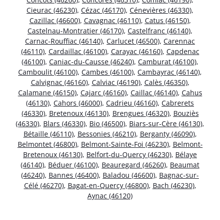
Cieurac (46230)
,
Cézac (46170)
,
Cénevières (46330)
,
Cazillac (46600)
,
Cavagnac (46110)
,
Catus (46150)
,
Castelnau-Montratier (46170)
,
Castelfranc (46140)
,
Carnac-Rouffiac (46140)
,
Carlucet (46500)
,
Carennac
(46110)
,
Cardaillac (46100)
,
Carayac (46160)
,
Capdenac
(46100)
,
Caniac-du-Causse (46240)
,
Camburat (46100)
,
Camboulit (46100)
,
Cambes (46100)
,
Cambayrac (46140)
,
Calvignac (46160)
,
Calviac (46190)
,
Calès (46350)
,
Calamane (46150)
,
Cajarc (46160)
,
Caillac (46140)
,
Cahus
(46130)
,
Cahors (46000)
,
Cadrieu (46160)
,
Cabrerets
(46330)
,
Bretenoux (46130)
,
Brengues (46320)
,
Bouziès
(46330)
,
Blars (46330)
,
Bio (46500)
,
Biars-sur-Cère (46130)
,
Bétaille (46110)
,
Bessonies (46210)
,
Berganty (46090)
,
Belmontet (46800)
,
Belmont-Sainte-Foi (46230)
,
Belmont-
Bretenoux (46130)
,
Belfort-du-Quercy (46230)
,
Bélaye
(46140)
,
Béduer (46100)
,
Beauregard (46260)
,
Beaumat
(46240)
,
Bannes (46400)
,
Baladou (46600)
,
Bagnac-sur-
Célé (46270)
,
Bagat-en-Quercy (46800)
,
Bach (46230)
,
Aynac (46120)