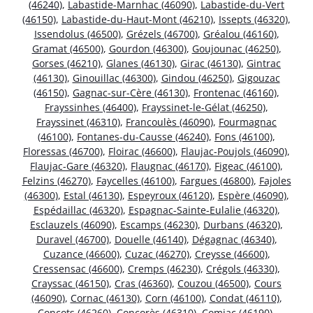
(46240)
,
Labastide-Marnhac (46090)
,
Labastide-du-Vert
(46150)
,
Labastide-du-Haut-Mont (46210)
,
Issepts (46320)
,
Issendolus (46500)
,
Grézels (46700)
,
Gréalou (46160)
,
Gramat (46500)
,
Gourdon (46300)
,
Goujounac (46250)
,
Gorses (46210)
,
Glanes (46130)
,
Girac (46130)
,
Gintrac
(46130)
,
Ginouillac (46300)
,
Gindou (46250)
,
Gigouzac
(46150)
,
Gagnac-sur-Cère (46130)
,
Frontenac (46160)
,
Frayssinhes (46400)
,
Frayssinet-le-Gélat (46250)
,
Frayssinet (46310)
,
Francoulès (46090)
,
Fourmagnac
(46100)
,
Fontanes-du-Causse (46240)
,
Fons (46100)
,
Floressas (46700)
,
Floirac (46600)
,
Flaujac-Poujols (46090)
,
Flaujac-Gare (46320)
,
Flaugnac (46170)
,
Figeac (46100)
,
Felzins (46270)
,
Faycelles (46100)
,
Fargues (46800)
,
Fajoles
(46300)
,
Estal (46130)
,
Espeyroux (46120)
,
Espère (46090)
,
Espédaillac (46320)
,
Espagnac-Sainte-Eulalie (46320)
,
Esclauzels (46090)
,
Escamps (46230)
,
Durbans (46320)
,
Duravel (46700)
,
Douelle (46140)
,
Dégagnac (46340)
,
Cuzance (46600)
,
Cuzac (46270)
,
Creysse (46600)
,
Cressensac (46600)
,
Cremps (46230)
,
Crégols (46330)
,
Crayssac (46150)
,
Cras (46360)
,
Couzou (46500)
,
Cours
(46090)
,
Cornac (46130)
,
Corn (46100)
,
Condat (46110)
,
Concots (46260)
,
Concorès (46310)
,
Comiac (46190)
,