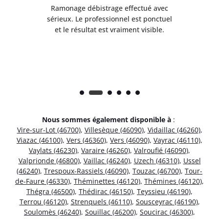
Ramonage débistrage effectué avec
T
s
sérieux. Le professionnel est ponctuel
et le résultat est vraiment visible.
e
Nous sommes également disponible à
:
Vire-sur-Lot (46700)
,
Villesèque (46090)
,
Vidaillac (46260)
,
Viazac (46100)
,
Vers (46360)
,
Vers (46090)
,
Vayrac (46110)
,
Vaylats (46230)
,
Varaire (46260)
,
Valroufié (46090)
,
Valprionde (46800)
,
Vaillac (46240)
,
Uzech (46310)
,
Ussel
(46240)
,
Trespoux-Rassiels (46090)
,
Touzac (46700)
,
Tour-
de-Faure (46330)
,
Théminettes (46120)
,
Thémines (46120)
,
Thégra (46500)
,
Thédirac (46150)
,
Teyssieu (46190)
,
Terrou (46120)
,
Strenquels (46110)
,
Sousceyrac (46190)
,
Soulomès (46240)
,
Souillac (46200)
,
Soucirac (46300)
,