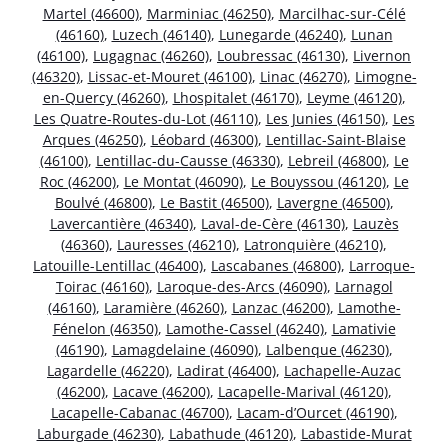
Martel (46600)
,
Marminiac (46250)
,
Marcilhac-sur-Célé
(46160)
,
Luzech (46140)
,
Lunegarde (46240)
,
Lunan
(46100)
,
Lugagnac (46260)
,
Loubressac (46130)
,
Livernon
(46320)
,
Lissac-et-Mouret (46100)
,
Linac (46270)
,
Limogne-
en-Quercy (46260)
,
Lhospitalet (46170)
,
Leyme (46120)
,
Les Quatre-Routes-du-Lot (46110)
,
Les Junies (46150)
,
Les
Arques (46250)
,
Léobard (46300)
,
Lentillac-Saint-Blaise
(46100)
,
Lentillac-du-Causse (46330)
,
Lebreil (46800)
,
Le
Roc (46200)
,
Le Montat (46090)
,
Le Bouyssou (46120)
,
Le
Boulvé (46800)
,
Le Bastit (46500)
,
Lavergne (46500)
,
Lavercantière (46340)
,
Laval-de-Cère (46130)
,
Lauzès
(46360)
,
Lauresses (46210)
,
Latronquière (46210)
,
Latouille-Lentillac (46400)
,
Lascabanes (46800)
,
Larroque-
Toirac (46160)
,
Laroque-des-Arcs (46090)
,
Larnagol
(46160)
,
Laramière (46260)
,
Lanzac (46200)
,
Lamothe-
Fénelon (46350)
,
Lamothe-Cassel (46240)
,
Lamativie
(46190)
,
Lamagdelaine (46090)
,
Lalbenque (46230)
,
Lagardelle (46220)
,
Ladirat (46400)
,
Lachapelle-Auzac
(46200)
,
Lacave (46200)
,
Lacapelle-Marival (46120)
,
Lacapelle-Cabanac (46700)
,
Lacam-d’Ourcet (46190)
,
Laburgade (46230)
,
Labathude (46120)
,
Labastide-Murat