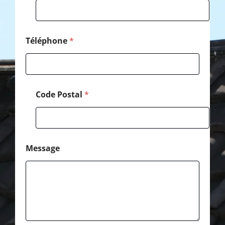
é
p
h
o
n
Téléphone
*
e
Code Postal
*
Message