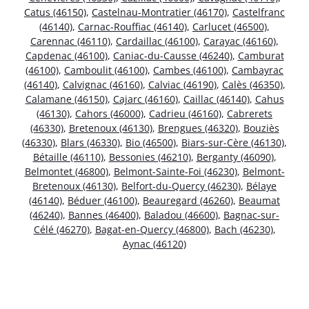
Catus (46150)
,
Castelnau-Montratier (46170)
,
Castelfranc
(46140)
,
Carnac-Rouffiac (46140)
,
Carlucet (46500)
,
Carennac (46110)
,
Cardaillac (46100)
,
Carayac (46160)
,
Capdenac (46100)
,
Caniac-du-Causse (46240)
,
Camburat
(46100)
,
Camboulit (46100)
,
Cambes (46100)
,
Cambayrac
(46140)
,
Calvignac (46160)
,
Calviac (46190)
,
Calès (46350)
,
Calamane (46150)
,
Cajarc (46160)
,
Caillac (46140)
,
Cahus
(46130)
,
Cahors (46000)
,
Cadrieu (46160)
,
Cabrerets
(46330)
,
Bretenoux (46130)
,
Brengues (46320)
,
Bouziès
(46330)
,
Blars (46330)
,
Bio (46500)
,
Biars-sur-Cère (46130)
,
Bétaille (46110)
,
Bessonies (46210)
,
Berganty (46090)
,
Belmontet (46800)
,
Belmont-Sainte-Foi (46230)
,
Belmont-
Bretenoux (46130)
,
Belfort-du-Quercy (46230)
,
Bélaye
(46140)
,
Béduer (46100)
,
Beauregard (46260)
,
Beaumat
(46240)
,
Bannes (46400)
,
Baladou (46600)
,
Bagnac-sur-
Célé (46270)
,
Bagat-en-Quercy (46800)
,
Bach (46230)
,
Aynac (46120)