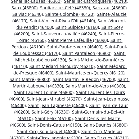
Sénaillac-Lauzès (46360)
,
Sénaillac-Latronquière (46210)
,
Saux (46800)
,
Sauliac-sur-Célé (46330)
,
Sarrazac (46600)
,
Salviac (46340)
,
Sainte-Colombe (46120)
,
Sainte-Alauzie
(46170)
,
Saint-Vincent-Rive-d’Olt (46140)
,
Saint-Vincent-
du-Pendit (46400)
,
Saint-Sulpice (46160)
,
Saint-Sozy
(46200)
,
Saint-Sauveur-la-Vallée (46240)
,
Saint-Pierre-
Toirac (46160)
,
Saint-Pierre-Lafeuille (46090)
,
Saint-
Perdoux (46100)
,
Saint-Paul-de-Vern (46400)
,
Saint-Paul-
de-Loubressac (46170)
,
Saint-Pantaléon (46800)
,
Saint-
Michel-Loubéjou (46130)
,
Saint-Michel-de-Bannières
(46110)
,
Saint-Médard-Nicourby (46210)
,
Saint-Médard-
de-Presque (46400)
,
Saint-Maurice-en-Quercy (46120)
,
Saint-Matré (46800)
,
Saint-Martin-le-Redon (46700)
,
Saint-
Martin-Labouval (46330)
,
Saint-Martin-de-Vers (46360)
,
Saint-Laurent-Lolmie (46800)
,
Saint-Laurent-les-Tours
(46400)
,
Saint-Jean-Mirabel (46270)
,
Saint-Jean-Lespinasse
(46400)
,
Saint-Jean-Lagineste (46400)
,
Saint-Jean-de-Laur
(46260)
,
Saint-Géry (46330)
,
Saint-Germain-du-Bel-Air
(46310)
,
Saint-Félix (46100)
,
Saint-Denis-lès-Martel
(46600)
,
Saint-Denis-Catus (46150)
,
Saint-Daunès (46800)
,
Saint-Cirq-Souillaguet (46300)
,
Saint-Cirq-Madelon
(46300)
,
Saint-Cirq-Lapopie (46330)
,
Saint-Cirgues (46210)
,