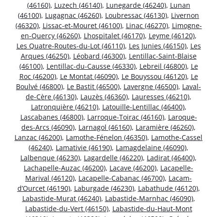
(46160)
,
Luzech (46140)
,
Lunegarde (46240)
,
Lunan
(46100)
,
Lugagnac (46260)
,
Loubressac (46130)
,
Livernon
(46320)
,
Lissac-et-Mouret (46100)
,
Linac (46270)
,
Limogne-
en-Quercy (46260)
,
Lhospitalet (46170)
,
Leyme (46120)
,
Les Quatre-Routes-du-Lot (46110)
,
Les Junies (46150)
,
Les
Arques (46250)
,
Léobard (46300)
,
Lentillac-Saint-Blaise
(46100)
,
Lentillac-du-Causse (46330)
,
Lebreil (46800)
,
Le
Roc (46200)
,
Le Montat (46090)
,
Le Bouyssou (46120)
,
Le
Boulvé (46800)
,
Le Bastit (46500)
,
Lavergne (46500)
,
Laval-
de-Cère (46130)
,
Lauzès (46360)
,
Lauresses (46210)
,
Latronquière (46210)
,
Latouille-Lentillac (46400)
,
Lascabanes (46800)
,
Larroque-Toirac (46160)
,
Laroque-
des-Arcs (46090)
,
Larnagol (46160)
,
Laramière (46260)
,
Lanzac (46200)
,
Lamothe-Fénelon (46350)
,
Lamothe-Cassel
(46240)
,
Lamativie (46190)
,
Lamagdelaine (46090)
,
Lalbenque (46230)
,
Lagardelle (46220)
,
Ladirat (46400)
,
Lachapelle-Auzac (46200)
,
Lacave (46200)
,
Lacapelle-
Marival (46120)
,
Lacapelle-Cabanac (46700)
,
Lacam-
d’Ourcet (46190)
,
Laburgade (46230)
,
Labathude (46120)
,
Labastide-Murat (46240)
,
Labastide-Marnhac (46090)
,
Labastide-du-Vert (46150)
,
Labastide-du-Haut-Mont