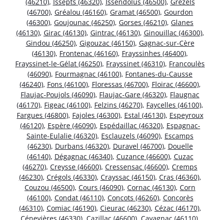
(46210)
,
Issepts (46320)
,
Issendolus (46500)
,
Grézels
(46700)
,
Gréalou (46160)
,
Gramat (46500)
,
Gourdon
(46300)
,
Goujounac (46250)
,
Gorses (46210)
,
Glanes
(46130)
,
Girac (46130)
,
Gintrac (46130)
,
Ginouillac (46300)
,
Gindou (46250)
,
Gigouzac (46150)
,
Gagnac-sur-Cère
(46130)
,
Frontenac (46160)
,
Frayssinhes (46400)
,
Frayssinet-le-Gélat (46250)
,
Frayssinet (46310)
,
Francoulès
(46090)
,
Fourmagnac (46100)
,
Fontanes-du-Causse
(46240)
,
Fons (46100)
,
Floressas (46700)
,
Floirac (46600)
,
Flaujac-Poujols (46090)
,
Flaujac-Gare (46320)
,
Flaugnac
(46170)
,
Figeac (46100)
,
Felzins (46270)
,
Faycelles (46100)
,
Fargues (46800)
,
Fajoles (46300)
,
Estal (46130)
,
Espeyroux
(46120)
,
Espère (46090)
,
Espédaillac (46320)
,
Espagnac-
Sainte-Eulalie (46320)
,
Esclauzels (46090)
,
Escamps
(46230)
,
Durbans (46320)
,
Duravel (46700)
,
Douelle
(46140)
,
Dégagnac (46340)
,
Cuzance (46600)
,
Cuzac
(46270)
,
Creysse (46600)
,
Cressensac (46600)
,
Cremps
(46230)
,
Crégols (46330)
,
Crayssac (46150)
,
Cras (46360)
,
Couzou (46500)
,
Cours (46090)
,
Cornac (46130)
,
Corn
(46100)
,
Condat (46110)
,
Concots (46260)
,
Concorès
(46310)
,
Comiac (46190)
,
Cieurac (46230)
,
Cézac (46170)
,
Cénevières (46330)
,
Cazillac (46600)
,
Cavagnac (46110)
,