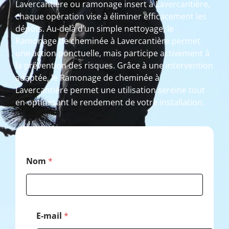
Lavercantière ou ramonage insert à Lavercantière,
chaque opération vise à éliminer efficacement les
dépôts. Au-delà d’un simple nettoyage, le
Ramonage de cheminée à Lavercantière permet
une action ponctuelle, mais participe activement à
la prévention des risques. Grâce à une intervention
adaptée, le Ramonage de cheminée à
Lavercantière permet une utilisation sereine tout
en optimisant le rendement de votre installation.
C
Nom
*
o
d
e
*
T
é
E-mail
*
l