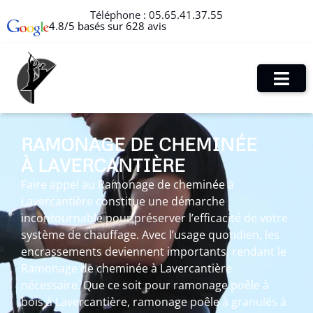
Téléphone :
05.65.41.37.55
4.8/5 basés sur 628 avis
RAMONAGE DE CHEMINÉE
À LAVERCANTIÈRE
Faire appel au Ramonage de cheminée à
Lavercantière constitue une démarche
incontournable pour préserver l’efficacité de votre
système de chauffage. Avec l’usage quotidien, les
encrassements deviennent importants, rendant le
Ramonage de cheminée à Lavercantière
nécessaire. Que ce soit pour ramonage poêle à
bois à Lavercantière, ramonage poêle à granulés à