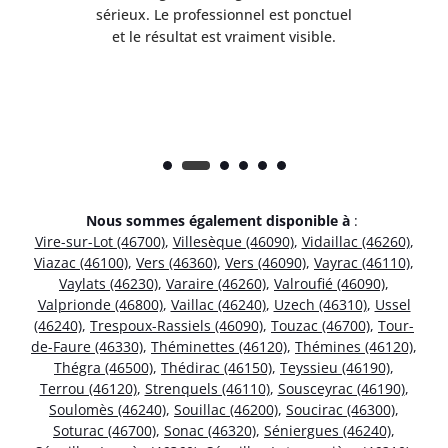
s
sérieux. Le professionnel est ponctuel
et le résultat est vraiment visible.
e
Nous sommes également disponible à
:
Vire-sur-Lot (46700)
,
Villesèque (46090)
,
Vidaillac (46260)
,
Viazac (46100)
,
Vers (46360)
,
Vers (46090)
,
Vayrac (46110)
,
Vaylats (46230)
,
Varaire (46260)
,
Valroufié (46090)
,
Valprionde (46800)
,
Vaillac (46240)
,
Uzech (46310)
,
Ussel
(46240)
,
Trespoux-Rassiels (46090)
,
Touzac (46700)
,
Tour-
de-Faure (46330)
,
Théminettes (46120)
,
Thémines (46120)
,
Thégra (46500)
,
Thédirac (46150)
,
Teyssieu (46190)
,
Terrou (46120)
,
Strenquels (46110)
,
Sousceyrac (46190)
,
Soulomès (46240)
,
Souillac (46200)
,
Soucirac (46300)
,
Soturac (46700)
,
Sonac (46320)
,
Séniergues (46240)
,