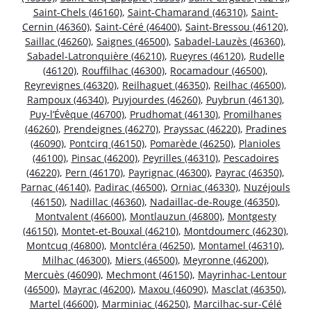
Saint-Chels (46160)
,
Saint-Chamarand (46310)
,
Saint-
Cernin (46360)
,
Saint-Céré (46400)
,
Saint-Bressou (46120)
,
Saillac (46260)
,
Saignes (46500)
,
Sabadel-Lauzès (46360)
,
Sabadel-Latronquière (46210)
,
Rueyres (46120)
,
Rudelle
(46120)
,
Rouffilhac (46300)
,
Rocamadour (46500)
,
Reyrevignes (46320)
,
Reilhaguet (46350)
,
Reilhac (46500)
,
Rampoux (46340)
,
Puyjourdes (46260)
,
Puybrun (46130)
,
Puy-l’Évêque (46700)
,
Prudhomat (46130)
,
Promilhanes
(46260)
,
Prendeignes (46270)
,
Prayssac (46220)
,
Pradines
(46090)
,
Pontcirq (46150)
,
Pomarède (46250)
,
Planioles
(46100)
,
Pinsac (46200)
,
Peyrilles (46310)
,
Pescadoires
(46220)
,
Pern (46170)
,
Payrignac (46300)
,
Payrac (46350)
,
Parnac (46140)
,
Padirac (46500)
,
Orniac (46330)
,
Nuzéjouls
(46150)
,
Nadillac (46360)
,
Nadaillac-de-Rouge (46350)
,
Montvalent (46600)
,
Montlauzun (46800)
,
Montgesty
(46150)
,
Montet-et-Bouxal (46210)
,
Montdoumerc (46230)
,
Montcuq (46800)
,
Montcléra (46250)
,
Montamel (46310)
,
Milhac (46300)
,
Miers (46500)
,
Meyronne (46200)
,
Mercuès (46090)
,
Mechmont (46150)
,
Mayrinhac-Lentour
(46500)
,
Mayrac (46200)
,
Maxou (46090)
,
Masclat (46350)
,
Martel (46600)
,
Marminiac (46250)
,
Marcilhac-sur-Célé