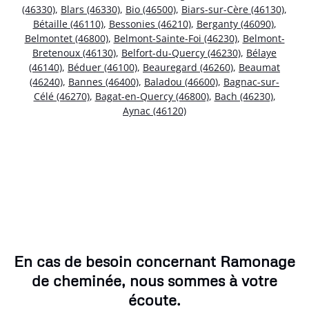
(46330)
,
Blars (46330)
,
Bio (46500)
,
Biars-sur-Cère (46130)
,
Bétaille (46110)
,
Bessonies (46210)
,
Berganty (46090)
,
Belmontet (46800)
,
Belmont-Sainte-Foi (46230)
,
Belmont-
Bretenoux (46130)
,
Belfort-du-Quercy (46230)
,
Bélaye
(46140)
,
Béduer (46100)
,
Beauregard (46260)
,
Beaumat
(46240)
,
Bannes (46400)
,
Baladou (46600)
,
Bagnac-sur-
Célé (46270)
,
Bagat-en-Quercy (46800)
,
Bach (46230)
,
Aynac (46120)
En cas de besoin concernant Ramonage
de cheminée, nous sommes à votre
écoute.