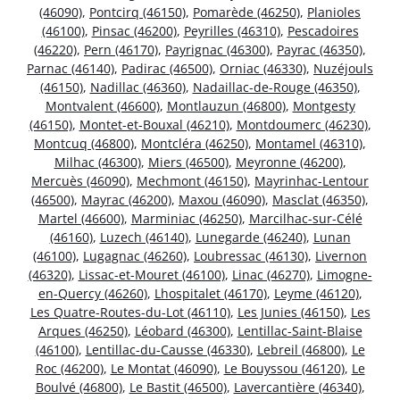
(46090)
,
Pontcirq (46150)
,
Pomarède (46250)
,
Planioles
(46100)
,
Pinsac (46200)
,
Peyrilles (46310)
,
Pescadoires
(46220)
,
Pern (46170)
,
Payrignac (46300)
,
Payrac (46350)
,
Parnac (46140)
,
Padirac (46500)
,
Orniac (46330)
,
Nuzéjouls
(46150)
,
Nadillac (46360)
,
Nadaillac-de-Rouge (46350)
,
Montvalent (46600)
,
Montlauzun (46800)
,
Montgesty
(46150)
,
Montet-et-Bouxal (46210)
,
Montdoumerc (46230)
,
Montcuq (46800)
,
Montcléra (46250)
,
Montamel (46310)
,
Milhac (46300)
,
Miers (46500)
,
Meyronne (46200)
,
Mercuès (46090)
,
Mechmont (46150)
,
Mayrinhac-Lentour
(46500)
,
Mayrac (46200)
,
Maxou (46090)
,
Masclat (46350)
,
Martel (46600)
,
Marminiac (46250)
,
Marcilhac-sur-Célé
(46160)
,
Luzech (46140)
,
Lunegarde (46240)
,
Lunan
(46100)
,
Lugagnac (46260)
,
Loubressac (46130)
,
Livernon
(46320)
,
Lissac-et-Mouret (46100)
,
Linac (46270)
,
Limogne-
en-Quercy (46260)
,
Lhospitalet (46170)
,
Leyme (46120)
,
Les Quatre-Routes-du-Lot (46110)
,
Les Junies (46150)
,
Les
Arques (46250)
,
Léobard (46300)
,
Lentillac-Saint-Blaise
(46100)
,
Lentillac-du-Causse (46330)
,
Lebreil (46800)
,
Le
Roc (46200)
,
Le Montat (46090)
,
Le Bouyssou (46120)
,
Le
Boulvé (46800)
,
Le Bastit (46500)
,
Lavercantière (46340)
,