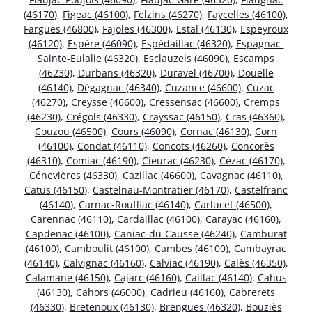
(46170)
,
Figeac (46100)
,
Felzins (46270)
,
Faycelles (46100)
,
Fargues (46800)
,
Fajoles (46300)
,
Estal (46130)
,
Espeyroux
(46120)
,
Espère (46090)
,
Espédaillac (46320)
,
Espagnac-
Sainte-Eulalie (46320)
,
Esclauzels (46090)
,
Escamps
(46230)
,
Durbans (46320)
,
Duravel (46700)
,
Douelle
(46140)
,
Dégagnac (46340)
,
Cuzance (46600)
,
Cuzac
(46270)
,
Creysse (46600)
,
Cressensac (46600)
,
Cremps
(46230)
,
Crégols (46330)
,
Crayssac (46150)
,
Cras (46360)
,
Couzou (46500)
,
Cours (46090)
,
Cornac (46130)
,
Corn
(46100)
,
Condat (46110)
,
Concots (46260)
,
Concorès
(46310)
,
Comiac (46190)
,
Cieurac (46230)
,
Cézac (46170)
,
Cénevières (46330)
,
Cazillac (46600)
,
Cavagnac (46110)
,
Catus (46150)
,
Castelnau-Montratier (46170)
,
Castelfranc
(46140)
,
Carnac-Rouffiac (46140)
,
Carlucet (46500)
,
Carennac (46110)
,
Cardaillac (46100)
,
Carayac (46160)
,
Capdenac (46100)
,
Caniac-du-Causse (46240)
,
Camburat
(46100)
,
Camboulit (46100)
,
Cambes (46100)
,
Cambayrac
(46140)
,
Calvignac (46160)
,
Calviac (46190)
,
Calès (46350)
,
Calamane (46150)
,
Cajarc (46160)
,
Caillac (46140)
,
Cahus
(46130)
,
Cahors (46000)
,
Cadrieu (46160)
,
Cabrerets
(46330)
,
Bretenoux (46130)
,
Brengues (46320)
,
Bouziès