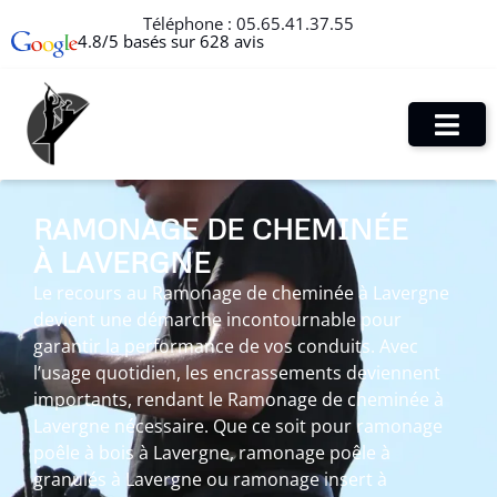
Téléphone :
05.65.41.37.55
4.8/5 basés sur 628 avis
RAMONAGE DE CHEMINÉE
À LAVERGNE
Le recours au Ramonage de cheminée à Lavergne
devient une démarche incontournable pour
garantir la performance de vos conduits. Avec
l’usage quotidien, les encrassements deviennent
importants, rendant le Ramonage de cheminée à
Lavergne nécessaire. Que ce soit pour ramonage
poêle à bois à Lavergne, ramonage poêle à
granulés à Lavergne ou ramonage insert à