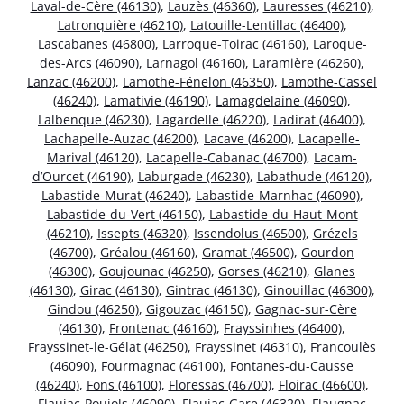
Laval-de-Cère (46130)
,
Lauzès (46360)
,
Lauresses (46210)
,
Latronquière (46210)
,
Latouille-Lentillac (46400)
,
Lascabanes (46800)
,
Larroque-Toirac (46160)
,
Laroque-
des-Arcs (46090)
,
Larnagol (46160)
,
Laramière (46260)
,
Lanzac (46200)
,
Lamothe-Fénelon (46350)
,
Lamothe-Cassel
(46240)
,
Lamativie (46190)
,
Lamagdelaine (46090)
,
Lalbenque (46230)
,
Lagardelle (46220)
,
Ladirat (46400)
,
Lachapelle-Auzac (46200)
,
Lacave (46200)
,
Lacapelle-
Marival (46120)
,
Lacapelle-Cabanac (46700)
,
Lacam-
d’Ourcet (46190)
,
Laburgade (46230)
,
Labathude (46120)
,
Labastide-Murat (46240)
,
Labastide-Marnhac (46090)
,
Labastide-du-Vert (46150)
,
Labastide-du-Haut-Mont
(46210)
,
Issepts (46320)
,
Issendolus (46500)
,
Grézels
(46700)
,
Gréalou (46160)
,
Gramat (46500)
,
Gourdon
(46300)
,
Goujounac (46250)
,
Gorses (46210)
,
Glanes
(46130)
,
Girac (46130)
,
Gintrac (46130)
,
Ginouillac (46300)
,
Gindou (46250)
,
Gigouzac (46150)
,
Gagnac-sur-Cère
(46130)
,
Frontenac (46160)
,
Frayssinhes (46400)
,
Frayssinet-le-Gélat (46250)
,
Frayssinet (46310)
,
Francoulès
(46090)
,
Fourmagnac (46100)
,
Fontanes-du-Causse
(46240)
,
Fons (46100)
,
Floressas (46700)
,
Floirac (46600)
,
Flaujac-Poujols (46090)
,
Flaujac-Gare (46320)
,
Flaugnac