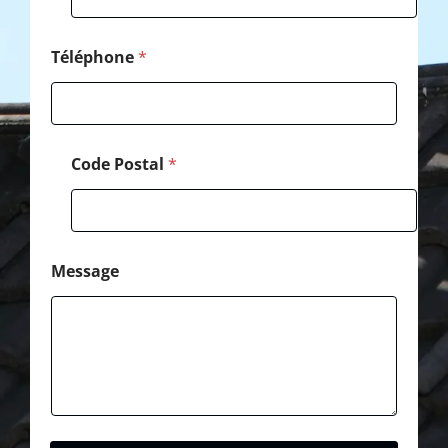
o
d
e
Téléphone
*
Code Postal
*
Message