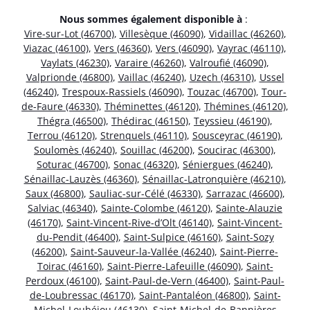
Nous sommes également disponible à
:
Vire-sur-Lot (46700)
,
Villesèque (46090)
,
Vidaillac (46260)
,
Viazac (46100)
,
Vers (46360)
,
Vers (46090)
,
Vayrac (46110)
,
Vaylats (46230)
,
Varaire (46260)
,
Valroufié (46090)
,
Valprionde (46800)
,
Vaillac (46240)
,
Uzech (46310)
,
Ussel
(46240)
,
Trespoux-Rassiels (46090)
,
Touzac (46700)
,
Tour-
de-Faure (46330)
,
Théminettes (46120)
,
Thémines (46120)
,
Thégra (46500)
,
Thédirac (46150)
,
Teyssieu (46190)
,
Terrou (46120)
,
Strenquels (46110)
,
Sousceyrac (46190)
,
Soulomès (46240)
,
Souillac (46200)
,
Soucirac (46300)
,
Soturac (46700)
,
Sonac (46320)
,
Séniergues (46240)
,
Sénaillac-Lauzès (46360)
,
Sénaillac-Latronquière (46210)
,
Saux (46800)
,
Sauliac-sur-Célé (46330)
,
Sarrazac (46600)
,
Salviac (46340)
,
Sainte-Colombe (46120)
,
Sainte-Alauzie
(46170)
,
Saint-Vincent-Rive-d’Olt (46140)
,
Saint-Vincent-
du-Pendit (46400)
,
Saint-Sulpice (46160)
,
Saint-Sozy
(46200)
,
Saint-Sauveur-la-Vallée (46240)
,
Saint-Pierre-
Toirac (46160)
,
Saint-Pierre-Lafeuille (46090)
,
Saint-
Perdoux (46100)
,
Saint-Paul-de-Vern (46400)
,
Saint-Paul-
de-Loubressac (46170)
,
Saint-Pantaléon (46800)
,
Saint-
Michel-Loubéjou (46130)
,
Saint-Michel-de-Bannières