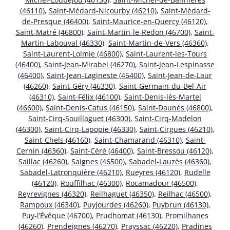
(46110)
,
Saint-Médard-Nicourby (46210)
,
Saint-Médard-
de-Presque (46400)
,
Saint-Maurice-en-Quercy (46120)
,
Saint-Matré (46800)
,
Saint-Martin-le-Redon (46700)
,
Saint-
Martin-Labouval (46330)
,
Saint-Martin-de-Vers (46360)
,
Saint-Laurent-Lolmie (46800)
,
Saint-Laurent-les-Tours
(46400)
,
Saint-Jean-Mirabel (46270)
,
Saint-Jean-Lespinasse
(46400)
,
Saint-Jean-Lagineste (46400)
,
Saint-Jean-de-Laur
(46260)
,
Saint-Géry (46330)
,
Saint-Germain-du-Bel-Air
(46310)
,
Saint-Félix (46100)
,
Saint-Denis-lès-Martel
(46600)
,
Saint-Denis-Catus (46150)
,
Saint-Daunès (46800)
,
Saint-Cirq-Souillaguet (46300)
,
Saint-Cirq-Madelon
(46300)
,
Saint-Cirq-Lapopie (46330)
,
Saint-Cirgues (46210)
,
Saint-Chels (46160)
,
Saint-Chamarand (46310)
,
Saint-
Cernin (46360)
,
Saint-Céré (46400)
,
Saint-Bressou (46120)
,
Saillac (46260)
,
Saignes (46500)
,
Sabadel-Lauzès (46360)
,
Sabadel-Latronquière (46210)
,
Rueyres (46120)
,
Rudelle
(46120)
,
Rouffilhac (46300)
,
Rocamadour (46500)
,
Reyrevignes (46320)
,
Reilhaguet (46350)
,
Reilhac (46500)
,
Rampoux (46340)
,
Puyjourdes (46260)
,
Puybrun (46130)
,
Puy-l’Évêque (46700)
,
Prudhomat (46130)
,
Promilhanes
(46260)
,
Prendeignes (46270)
,
Prayssac (46220)
,
Pradines