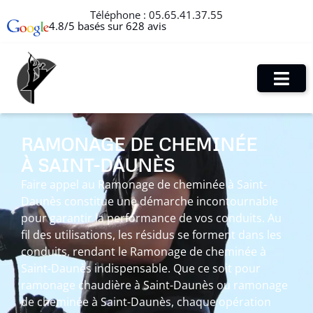
Téléphone :
05.65.41.37.55
4.8/5 basés sur 628 avis
RAMONAGE DE CHEMINÉE
À SAINT-DAUNÈS
Faire appel au Ramonage de cheminée à Saint-
Daunès constitue une démarche incontournable
pour garantir la performance de vos conduits. Au
fil des utilisations, les résidus se forment dans les
conduits, rendant le Ramonage de cheminée à
Saint-Daunès indispensable. Que ce soit pour
ramonage chaudière à Saint-Daunès ou ramonage
de cheminée à Saint-Daunès, chaque opération