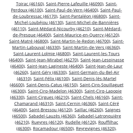
Toirac (46160)
,
Saint-Pierre-Lafeuille (46090)
,
Saint-
Perdoux (46100)
,
Saint-Paul-de-Vern (46400)
,
Saint-Paul-
de-Loubressac (46170)
,
Saint-Pantaléon (46800)
,
Saint-
Michel-Loubéjou (46130)
,
Saint-Michel-de-Bannières
(46110)
,
Saint-Médard-Nicourby (46210)
,
Saint-Médard-
de-Presque (46400)
,
Saint-Maurice-en-Quercy (46120)
,
Saint-Matré (46800)
,
Saint-Martin-le-Redon (46700)
,
Saint-
Martin-Labouval (46330)
,
Saint-Martin-de-Vers (46360)
,
Saint-Laurent-Lolmie (46800)
,
Saint-Laurent-les-Tours
(46400)
,
Saint-Jean-Mirabel (46270)
,
Saint-Jean-Lespinasse
(46400)
,
Saint-Jean-Lagineste (46400)
,
Saint-Jean-de-Laur
(46260)
,
Saint-Géry (46330)
,
Saint-Germain-du-Bel-Air
(46310)
,
Saint-Félix (46100)
,
Saint-Denis-lès-Martel
(46600)
,
Saint-Denis-Catus (46150)
,
Saint-Cirq-Souillaguet
(46300)
,
Saint-Cirq-Madelon (46300)
,
Saint-Cirq-Lapopie
(46330)
,
Saint-Cirgues (46210)
,
Saint-Chels (46160)
,
Saint-
Chamarand (46310)
,
Saint-Cernin (46360)
,
Saint-Céré
(46400)
,
Saint-Bressou (46120)
,
Saillac (46260)
,
Saignes
(46500)
,
Sabadel-Lauzès (46360)
,
Sabadel-Latronquière
(46210)
,
Rueyres (46120)
,
Rudelle (46120)
,
Rouffilhac
(46300)
,
Rocamadour (46500)
,
Reyrevignes (46320)
,