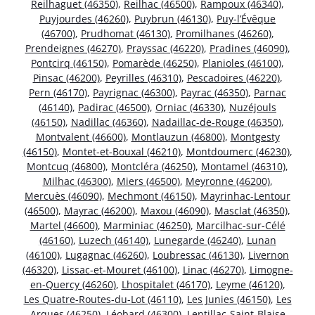
Reilhaguet (46350)
,
Reilhac (46500)
,
Rampoux (46340)
,
Puyjourdes (46260)
,
Puybrun (46130)
,
Puy-l’Évêque
(46700)
,
Prudhomat (46130)
,
Promilhanes (46260)
,
Prendeignes (46270)
,
Prayssac (46220)
,
Pradines (46090)
,
Pontcirq (46150)
,
Pomarède (46250)
,
Planioles (46100)
,
Pinsac (46200)
,
Peyrilles (46310)
,
Pescadoires (46220)
,
Pern (46170)
,
Payrignac (46300)
,
Payrac (46350)
,
Parnac
(46140)
,
Padirac (46500)
,
Orniac (46330)
,
Nuzéjouls
(46150)
,
Nadillac (46360)
,
Nadaillac-de-Rouge (46350)
,
Montvalent (46600)
,
Montlauzun (46800)
,
Montgesty
(46150)
,
Montet-et-Bouxal (46210)
,
Montdoumerc (46230)
,
Montcuq (46800)
,
Montcléra (46250)
,
Montamel (46310)
,
Milhac (46300)
,
Miers (46500)
,
Meyronne (46200)
,
Mercuès (46090)
,
Mechmont (46150)
,
Mayrinhac-Lentour
(46500)
,
Mayrac (46200)
,
Maxou (46090)
,
Masclat (46350)
,
Martel (46600)
,
Marminiac (46250)
,
Marcilhac-sur-Célé
(46160)
,
Luzech (46140)
,
Lunegarde (46240)
,
Lunan
(46100)
,
Lugagnac (46260)
,
Loubressac (46130)
,
Livernon
(46320)
,
Lissac-et-Mouret (46100)
,
Linac (46270)
,
Limogne-
en-Quercy (46260)
,
Lhospitalet (46170)
,
Leyme (46120)
,
Les Quatre-Routes-du-Lot (46110)
,
Les Junies (46150)
,
Les
Arques (46250)
,
Léobard (46300)
,
Lentillac-Saint-Blaise