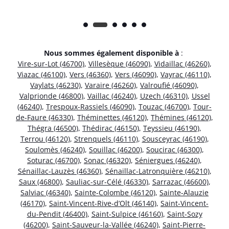
Nous sommes également disponible à
:
Vire-sur-Lot (46700)
,
Villesèque (46090)
,
Vidaillac (46260)
,
Viazac (46100)
,
Vers (46360)
,
Vers (46090)
,
Vayrac (46110)
,
Vaylats (46230)
,
Varaire (46260)
,
Valroufié (46090)
,
Valprionde (46800)
,
Vaillac (46240)
,
Uzech (46310)
,
Ussel
(46240)
,
Trespoux-Rassiels (46090)
,
Touzac (46700)
,
Tour-
de-Faure (46330)
,
Théminettes (46120)
,
Thémines (46120)
,
Thégra (46500)
,
Thédirac (46150)
,
Teyssieu (46190)
,
Terrou (46120)
,
Strenquels (46110)
,
Sousceyrac (46190)
,
Soulomès (46240)
,
Souillac (46200)
,
Soucirac (46300)
,
Soturac (46700)
,
Sonac (46320)
,
Séniergues (46240)
,
Sénaillac-Lauzès (46360)
,
Sénaillac-Latronquière (46210)
,
Saux (46800)
,
Sauliac-sur-Célé (46330)
,
Sarrazac (46600)
,
Salviac (46340)
,
Sainte-Colombe (46120)
,
Sainte-Alauzie
(46170)
,
Saint-Vincent-Rive-d’Olt (46140)
,
Saint-Vincent-
du-Pendit (46400)
,
Saint-Sulpice (46160)
,
Saint-Sozy
(46200)
,
Saint-Sauveur-la-Vallée (46240)
,
Saint-Pierre-