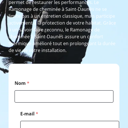
permet de restaurer les performances. Le
Ramonage de cheminée à Saint-Daunès ne se
limite pas à un entretien classique, mais participe
activement à la protection de votre habitat. Grâce
à un savoir-faire reconnu, le Ramonage de
cheminée à Saint-Daunès assure un confort
thermique amélioré tout en prolongeant la durée
de vie de votre installation.
C
Nom
*
o
d
e
P
o
s
E-mail
*
t
a
l