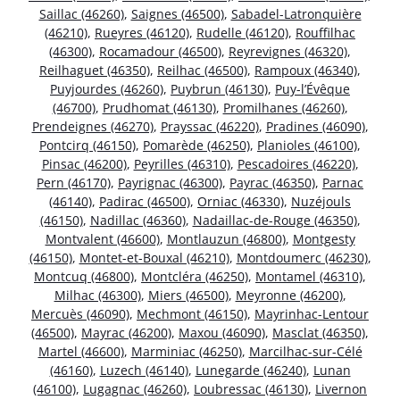
Saillac (46260)
,
Saignes (46500)
,
Sabadel-Latronquière
(46210)
,
Rueyres (46120)
,
Rudelle (46120)
,
Rouffilhac
(46300)
,
Rocamadour (46500)
,
Reyrevignes (46320)
,
Reilhaguet (46350)
,
Reilhac (46500)
,
Rampoux (46340)
,
Puyjourdes (46260)
,
Puybrun (46130)
,
Puy-l’Évêque
(46700)
,
Prudhomat (46130)
,
Promilhanes (46260)
,
Prendeignes (46270)
,
Prayssac (46220)
,
Pradines (46090)
,
Pontcirq (46150)
,
Pomarède (46250)
,
Planioles (46100)
,
Pinsac (46200)
,
Peyrilles (46310)
,
Pescadoires (46220)
,
Pern (46170)
,
Payrignac (46300)
,
Payrac (46350)
,
Parnac
(46140)
,
Padirac (46500)
,
Orniac (46330)
,
Nuzéjouls
(46150)
,
Nadillac (46360)
,
Nadaillac-de-Rouge (46350)
,
Montvalent (46600)
,
Montlauzun (46800)
,
Montgesty
(46150)
,
Montet-et-Bouxal (46210)
,
Montdoumerc (46230)
,
Montcuq (46800)
,
Montcléra (46250)
,
Montamel (46310)
,
Milhac (46300)
,
Miers (46500)
,
Meyronne (46200)
,
Mercuès (46090)
,
Mechmont (46150)
,
Mayrinhac-Lentour
(46500)
,
Mayrac (46200)
,
Maxou (46090)
,
Masclat (46350)
,
Martel (46600)
,
Marminiac (46250)
,
Marcilhac-sur-Célé
(46160)
,
Luzech (46140)
,
Lunegarde (46240)
,
Lunan
(46100)
,
Lugagnac (46260)
,
Loubressac (46130)
,
Livernon