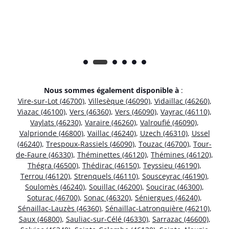
Nous sommes également disponible à
:
Vire-sur-Lot (46700)
,
Villesèque (46090)
,
Vidaillac (46260)
,
Viazac (46100)
,
Vers (46360)
,
Vers (46090)
,
Vayrac (46110)
,
Vaylats (46230)
,
Varaire (46260)
,
Valroufié (46090)
,
Valprionde (46800)
,
Vaillac (46240)
,
Uzech (46310)
,
Ussel
(46240)
,
Trespoux-Rassiels (46090)
,
Touzac (46700)
,
Tour-
de-Faure (46330)
,
Théminettes (46120)
,
Thémines (46120)
,
Thégra (46500)
,
Thédirac (46150)
,
Teyssieu (46190)
,
Terrou (46120)
,
Strenquels (46110)
,
Sousceyrac (46190)
,
Soulomès (46240)
,
Souillac (46200)
,
Soucirac (46300)
,
Soturac (46700)
,
Sonac (46320)
,
Séniergues (46240)
,
Sénaillac-Lauzès (46360)
,
Sénaillac-Latronquière (46210)
,
Saux (46800)
,
Sauliac-sur-Célé (46330)
,
Sarrazac (46600)
,