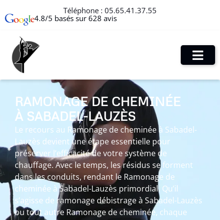
Téléphone :
05.65.41.37.55
4.8/5 basés sur 628 avis
RAMONAGE DE CHEMINÉE
À SABADEL-LAUZÈS
Le recours au Ramonage de cheminée à Sabadel-
Lauzès devient une étape essentielle pour
préserver l’efficacité de votre système de
chauffage. Avec le temps, les résidus se forment
dans les conduits, rendant le Ramonage de
cheminée à Sabadel-Lauzès primordial. Qu’il
s’agisse de ramonage débistrage à Sabadel-Lauzès
ou tout autre Ramonage de cheminée, chaque