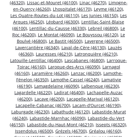
(46320)
,
Lissac-et-Mouret (46100)
,
Linac (46270)
,
Limogne-
en-Quercy (46260)
,
Lhospitalet (46170)
,
Leyme (46120)
,
Les Quatre-Routes-du-Lot (46110)
,
Les Junies (46150)
,
Les
Arques (46250)
,
Léobard (46300)
,
Lentillac-Saint-Blaise
(46100)
,
Lentillac-du-Causse (46330)
,
Lebreil (46800)
,
Le
Roc (46200)
,
Le Montat (46090)
,
Le Bouyssou (46120)
,
Le
Boulvé (46800)
,
Le Bastit (46500)
,
Lavergne (46500)
,
Lavercantière (46340)
,
Laval-de-Cère (46130)
,
Lauzès
(46360)
,
Lauresses (46210)
,
Latronquière (46210)
,
Latouille-Lentillac (46400)
,
Lascabanes (46800)
,
Larroque-
Toirac (46160)
,
Laroque-des-Arcs (46090)
,
Larnagol
(46160)
,
Laramière (46260)
,
Lanzac (46200)
,
Lamothe-
Fénelon (46350)
,
Lamothe-Cassel (46240)
,
Lamativie
(46190)
,
Lamagdelaine (46090)
,
Lalbenque (46230)
,
Lagardelle (46220)
,
Ladirat (46400)
,
Lachapelle-Auzac
(46200)
,
Lacave (46200)
,
Lacapelle-Marival (46120)
,
Lacapelle-Cabanac (46700)
,
Lacam-d’Ourcet (46190)
,
Laburgade (46230)
,
Labathude (46120)
,
Labastide-Murat
(46240)
,
Labastide-Marnhac (46090)
,
Labastide-du-Vert
(46150)
,
Labastide-du-Haut-Mont (46210)
,
Issepts (46320)
,
Issendolus (46500)
,
Grézels (46700)
,
Gréalou (46160)
,