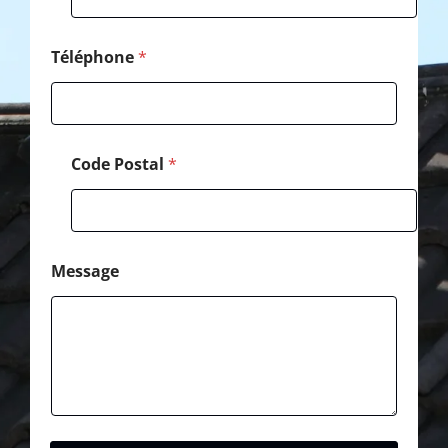
a
i
l
Téléphone
*
Code Postal
*
Message