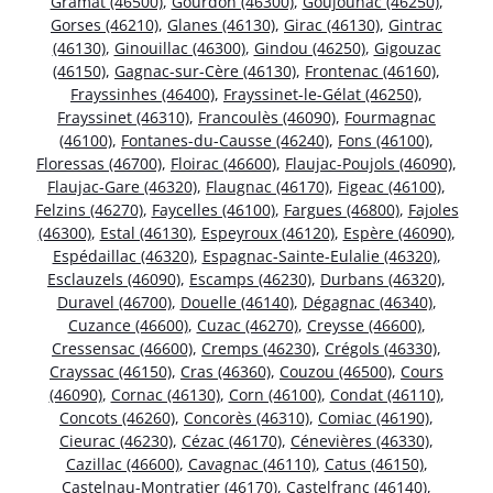
Gramat (46500)
,
Gourdon (46300)
,
Goujounac (46250)
,
Gorses (46210)
,
Glanes (46130)
,
Girac (46130)
,
Gintrac
(46130)
,
Ginouillac (46300)
,
Gindou (46250)
,
Gigouzac
(46150)
,
Gagnac-sur-Cère (46130)
,
Frontenac (46160)
,
Frayssinhes (46400)
,
Frayssinet-le-Gélat (46250)
,
Frayssinet (46310)
,
Francoulès (46090)
,
Fourmagnac
(46100)
,
Fontanes-du-Causse (46240)
,
Fons (46100)
,
Floressas (46700)
,
Floirac (46600)
,
Flaujac-Poujols (46090)
,
Flaujac-Gare (46320)
,
Flaugnac (46170)
,
Figeac (46100)
,
Felzins (46270)
,
Faycelles (46100)
,
Fargues (46800)
,
Fajoles
(46300)
,
Estal (46130)
,
Espeyroux (46120)
,
Espère (46090)
,
Espédaillac (46320)
,
Espagnac-Sainte-Eulalie (46320)
,
Esclauzels (46090)
,
Escamps (46230)
,
Durbans (46320)
,
Duravel (46700)
,
Douelle (46140)
,
Dégagnac (46340)
,
Cuzance (46600)
,
Cuzac (46270)
,
Creysse (46600)
,
Cressensac (46600)
,
Cremps (46230)
,
Crégols (46330)
,
Crayssac (46150)
,
Cras (46360)
,
Couzou (46500)
,
Cours
(46090)
,
Cornac (46130)
,
Corn (46100)
,
Condat (46110)
,
Concots (46260)
,
Concorès (46310)
,
Comiac (46190)
,
Cieurac (46230)
,
Cézac (46170)
,
Cénevières (46330)
,
Cazillac (46600)
,
Cavagnac (46110)
,
Catus (46150)
,
Castelnau-Montratier (46170)
,
Castelfranc (46140)
,