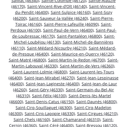
Salviac (46340)
,
Sainte-Colombe (46120)
,
Sainte-Alauzie
(46170)
,
Saint-Vincent-Rive-d’Olt (46140)
,
Saint-Vincent-
du-Pendit (46400)
,
Saint-Sulpice (46160)
,
Saint-Sozy
(46200)
,
Saint-Sauveur-la-Vallée (46240)
,
Saint-Pierre-
Toirac (46160)
,
Saint-Pierre-Lafeuille (46090)
,
Saint-
Perdoux (46100)
,
Saint-Paul-de-Vern (46400)
,
Saint-Paul-
de-Loubressac (46170)
,
Saint-Pantaléon (46800)
,
Saint-
Michel-Loubéjou (46130)
,
Saint-Michel-de-Bannières
(46110)
,
Saint-Médard-Nicourby (46210)
,
Saint-Médard-
de-Presque (46400)
,
Saint-Maurice-en-Quercy (46120)
,
Saint-Matré (46800)
,
Saint-Martin-le-Redon (46700)
,
Saint-
Martin-Labouval (46330)
,
Saint-Martin-de-Vers (46360)
,
Saint-Laurent-Lolmie (46800)
,
Saint-Laurent-les-Tours
(46400)
,
Saint-Jean-Mirabel (46270)
,
Saint-Jean-Lespinasse
(46400)
,
Saint-Jean-Lagineste (46400)
,
Saint-Jean-de-Laur
(46260)
,
Saint-Géry (46330)
,
Saint-Germain-du-Bel-Air
(46310)
,
Saint-Félix (46100)
,
Saint-Denis-lès-Martel
(46600)
,
Saint-Denis-Catus (46150)
,
Saint-Daunès (46800)
,
Saint-Cirq-Souillaguet (46300)
,
Saint-Cirq-Madelon
(46300)
,
Saint-Cirq-Lapopie (46330)
,
Saint-Cirgues (46210)
,
Saint-Chels (46160)
,
Saint-Chamarand (46310)
,
Saint-
Cernin (46360)
,
Saint-Céré (46400)
,
Saint-Bressou (46120)
,