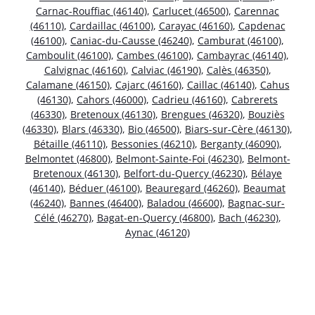
Carnac-Rouffiac (46140)
,
Carlucet (46500)
,
Carennac
(46110)
,
Cardaillac (46100)
,
Carayac (46160)
,
Capdenac
(46100)
,
Caniac-du-Causse (46240)
,
Camburat (46100)
,
Camboulit (46100)
,
Cambes (46100)
,
Cambayrac (46140)
,
Calvignac (46160)
,
Calviac (46190)
,
Calès (46350)
,
Calamane (46150)
,
Cajarc (46160)
,
Caillac (46140)
,
Cahus
(46130)
,
Cahors (46000)
,
Cadrieu (46160)
,
Cabrerets
(46330)
,
Bretenoux (46130)
,
Brengues (46320)
,
Bouziès
(46330)
,
Blars (46330)
,
Bio (46500)
,
Biars-sur-Cère (46130)
,
Bétaille (46110)
,
Bessonies (46210)
,
Berganty (46090)
,
Belmontet (46800)
,
Belmont-Sainte-Foi (46230)
,
Belmont-
Bretenoux (46130)
,
Belfort-du-Quercy (46230)
,
Bélaye
(46140)
,
Béduer (46100)
,
Beauregard (46260)
,
Beaumat
(46240)
,
Bannes (46400)
,
Baladou (46600)
,
Bagnac-sur-
Célé (46270)
,
Bagat-en-Quercy (46800)
,
Bach (46230)
,
Aynac (46120)