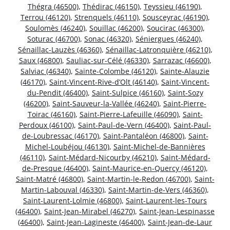
Thégra (46500)
,
Thédirac (46150)
,
Teyssieu (46190)
,
Terrou (46120)
,
Strenquels (46110)
,
Sousceyrac (46190)
,
Soulomès (46240)
,
Souillac (46200)
,
Soucirac (46300)
,
Soturac (46700)
,
Sonac (46320)
,
Séniergues (46240)
,
Sénaillac-Lauzès (46360)
,
Sénaillac-Latronquière (46210)
,
Saux (46800)
,
Sauliac-sur-Célé (46330)
,
Sarrazac (46600)
,
Salviac (46340)
,
Sainte-Colombe (46120)
,
Sainte-Alauzie
(46170)
,
Saint-Vincent-Rive-d’Olt (46140)
,
Saint-Vincent-
du-Pendit (46400)
,
Saint-Sulpice (46160)
,
Saint-Sozy
(46200)
,
Saint-Sauveur-la-Vallée (46240)
,
Saint-Pierre-
Toirac (46160)
,
Saint-Pierre-Lafeuille (46090)
,
Saint-
Perdoux (46100)
,
Saint-Paul-de-Vern (46400)
,
Saint-Paul-
de-Loubressac (46170)
,
Saint-Pantaléon (46800)
,
Saint-
Michel-Loubéjou (46130)
,
Saint-Michel-de-Bannières
(46110)
,
Saint-Médard-Nicourby (46210)
,
Saint-Médard-
de-Presque (46400)
,
Saint-Maurice-en-Quercy (46120)
,
Saint-Matré (46800)
,
Saint-Martin-le-Redon (46700)
,
Saint-
Martin-Labouval (46330)
,
Saint-Martin-de-Vers (46360)
,
Saint-Laurent-Lolmie (46800)
,
Saint-Laurent-les-Tours
(46400)
,
Saint-Jean-Mirabel (46270)
,
Saint-Jean-Lespinasse
(46400)
,
Saint-Jean-Lagineste (46400)
,
Saint-Jean-de-Laur