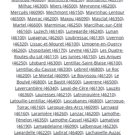
Milhac (46300)
,
Miers (46500)
,
Meyronne (46200)
,
Mercuès (46090)
,
Mechmont (46150)
,
Mayrinhac-Lentour
(46500)
,
Mayrac (46200)
,
Maxou (46090)
,
Masclat (46350)
,
Martel (46600)
,
Marminiac (46250)
,
Marcilhac-sur-Célé
(46160)
,
Luzech (46140)
,
Lunegarde (46240)
,
Lunan
(46100)
,
Lugagnac (46260)
,
Loubressac (46130)
,
Livernon
(46320)
,
Lissac-et-Mouret (46100)
,
Limogne-en-Quercy
(46260)
,
Lhospitalet (46170)
,
Leyme (46120)
,
Les Quatre-
Routes-du-Lot (46110)
,
Les Junies (46150)
,
Les Arques
(46250)
,
Léobard (46300)
,
Lentillac-Saint-Blaise (46100)
,
Lentillac-du-Causse (46330)
,
Lebreil (46800)
,
Le Roc
(46200)
,
Le Montat (46090)
,
Le Bouyssou (46120)
,
Le
Boulvé (46800)
,
Le Bastit (46500)
,
Lavergne (46500)
,
Lavercantière (46340)
,
Laval-de-Cère (46130)
,
Lauzès
(46360)
,
Lauresses (46210)
,
Latronquière (46210)
,
Latouille-Lentillac (46400)
,
Lascabanes (46800)
,
Larroque-
Toirac (46160)
,
Laroque-des-Arcs (46090)
,
Larnagol
(46160)
,
Laramière (46260)
,
Lanzac (46200)
,
Lamothe-
Fénelon (46350)
,
Lamothe-Cassel (46240)
,
Lamativie
(46190)
,
Lamagdelaine (46090)
,
Lalbenque (46230)
,
Lagardelle (46220)
,
Ladirat (46400)
,
Lachapelle-Auzac