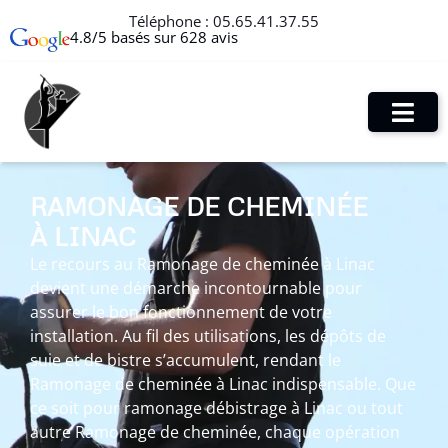
Téléphone :
05.65.41.37.55
4.8/5 basés sur 628 avis
RAMONAGE DE CHEMINÉE
À LINAC
Le recours au Ramonage de cheminée à Linac
devient une démarche incontournable pour
assurer le bon fonctionnement de votre
installation. Au fil des utilisations, les dépôts de
suie et de bistre s’accumulent, rendant le
Ramonage de cheminée à Linac indispensable. Que
ce soit pour ramonage débistrage à Linac ou tout
autre Ramonage de cheminée, chaque opération