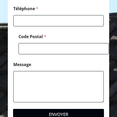
é
p
Téléphone
*
h
o
n
e
Code Postal
*
Message
ENVOYER