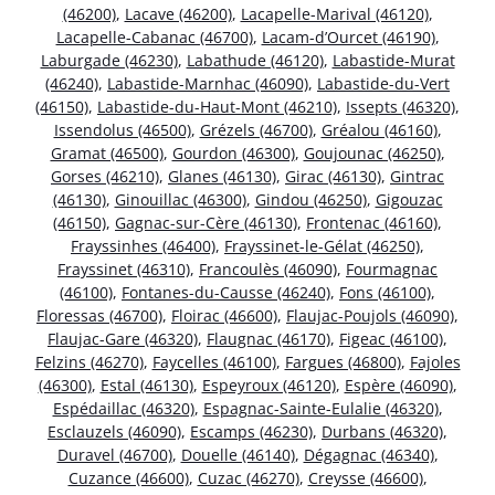
(46200)
,
Lacave (46200)
,
Lacapelle-Marival (46120)
,
Lacapelle-Cabanac (46700)
,
Lacam-d’Ourcet (46190)
,
Laburgade (46230)
,
Labathude (46120)
,
Labastide-Murat
(46240)
,
Labastide-Marnhac (46090)
,
Labastide-du-Vert
(46150)
,
Labastide-du-Haut-Mont (46210)
,
Issepts (46320)
,
Issendolus (46500)
,
Grézels (46700)
,
Gréalou (46160)
,
Gramat (46500)
,
Gourdon (46300)
,
Goujounac (46250)
,
Gorses (46210)
,
Glanes (46130)
,
Girac (46130)
,
Gintrac
(46130)
,
Ginouillac (46300)
,
Gindou (46250)
,
Gigouzac
(46150)
,
Gagnac-sur-Cère (46130)
,
Frontenac (46160)
,
Frayssinhes (46400)
,
Frayssinet-le-Gélat (46250)
,
Frayssinet (46310)
,
Francoulès (46090)
,
Fourmagnac
(46100)
,
Fontanes-du-Causse (46240)
,
Fons (46100)
,
Floressas (46700)
,
Floirac (46600)
,
Flaujac-Poujols (46090)
,
Flaujac-Gare (46320)
,
Flaugnac (46170)
,
Figeac (46100)
,
Felzins (46270)
,
Faycelles (46100)
,
Fargues (46800)
,
Fajoles
(46300)
,
Estal (46130)
,
Espeyroux (46120)
,
Espère (46090)
,
Espédaillac (46320)
,
Espagnac-Sainte-Eulalie (46320)
,
Esclauzels (46090)
,
Escamps (46230)
,
Durbans (46320)
,
Duravel (46700)
,
Douelle (46140)
,
Dégagnac (46340)
,
Cuzance (46600)
,
Cuzac (46270)
,
Creysse (46600)
,