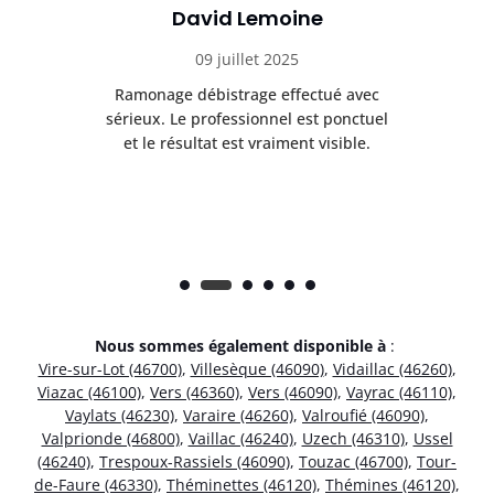
David Lemoine
09 juillet 2025
Ramonage débistrage effectué avec
T
s
sérieux. Le professionnel est ponctuel
et le résultat est vraiment visible.
e
Nous sommes également disponible à
:
Vire-sur-Lot (46700)
,
Villesèque (46090)
,
Vidaillac (46260)
,
Viazac (46100)
,
Vers (46360)
,
Vers (46090)
,
Vayrac (46110)
,
Vaylats (46230)
,
Varaire (46260)
,
Valroufié (46090)
,
Valprionde (46800)
,
Vaillac (46240)
,
Uzech (46310)
,
Ussel
(46240)
,
Trespoux-Rassiels (46090)
,
Touzac (46700)
,
Tour-
de-Faure (46330)
,
Théminettes (46120)
,
Thémines (46120)
,