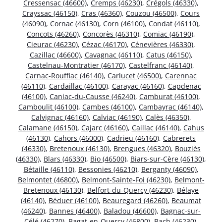
Cressensac (46600)
,
Cremps (46230)
,
Crégols (46330)
,
Crayssac (46150)
,
Cras (46360)
,
Couzou (46500)
,
Cours
(46090)
,
Cornac (46130)
,
Corn (46100)
,
Condat (46110)
,
Concots (46260)
,
Concorès (46310)
,
Comiac (46190)
,
Cieurac (46230)
,
Cézac (46170)
,
Cénevières (46330)
,
Cazillac (46600)
,
Cavagnac (46110)
,
Catus (46150)
,
Castelnau-Montratier (46170)
,
Castelfranc (46140)
,
Carnac-Rouffiac (46140)
,
Carlucet (46500)
,
Carennac
(46110)
,
Cardaillac (46100)
,
Carayac (46160)
,
Capdenac
(46100)
,
Caniac-du-Causse (46240)
,
Camburat (46100)
,
Camboulit (46100)
,
Cambes (46100)
,
Cambayrac (46140)
,
Calvignac (46160)
,
Calviac (46190)
,
Calès (46350)
,
Calamane (46150)
,
Cajarc (46160)
,
Caillac (46140)
,
Cahus
(46130)
,
Cahors (46000)
,
Cadrieu (46160)
,
Cabrerets
(46330)
,
Bretenoux (46130)
,
Brengues (46320)
,
Bouziès
(46330)
,
Blars (46330)
,
Bio (46500)
,
Biars-sur-Cère (46130)
,
Bétaille (46110)
,
Bessonies (46210)
,
Berganty (46090)
,
Belmontet (46800)
,
Belmont-Sainte-Foi (46230)
,
Belmont-
Bretenoux (46130)
,
Belfort-du-Quercy (46230)
,
Bélaye
(46140)
,
Béduer (46100)
,
Beauregard (46260)
,
Beaumat
(46240)
,
Bannes (46400)
,
Baladou (46600)
,
Bagnac-sur-
Célé (46270)
,
Bagat-en-Quercy (46800)
,
Bach (46230)
,