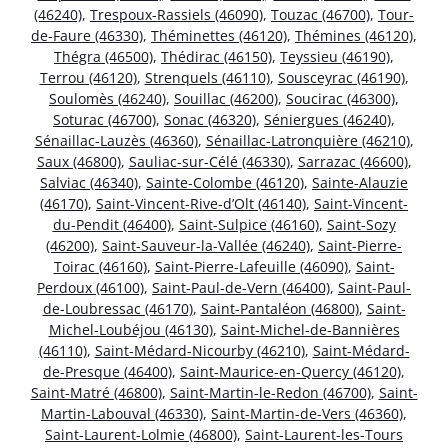
(46240)
,
Trespoux-Rassiels (46090)
,
Touzac (46700)
,
Tour-
de-Faure (46330)
,
Théminettes (46120)
,
Thémines (46120)
,
Thégra (46500)
,
Thédirac (46150)
,
Teyssieu (46190)
,
Terrou (46120)
,
Strenquels (46110)
,
Sousceyrac (46190)
,
Soulomès (46240)
,
Souillac (46200)
,
Soucirac (46300)
,
Soturac (46700)
,
Sonac (46320)
,
Séniergues (46240)
,
Sénaillac-Lauzès (46360)
,
Sénaillac-Latronquière (46210)
,
Saux (46800)
,
Sauliac-sur-Célé (46330)
,
Sarrazac (46600)
,
Salviac (46340)
,
Sainte-Colombe (46120)
,
Sainte-Alauzie
(46170)
,
Saint-Vincent-Rive-d’Olt (46140)
,
Saint-Vincent-
du-Pendit (46400)
,
Saint-Sulpice (46160)
,
Saint-Sozy
(46200)
,
Saint-Sauveur-la-Vallée (46240)
,
Saint-Pierre-
Toirac (46160)
,
Saint-Pierre-Lafeuille (46090)
,
Saint-
Perdoux (46100)
,
Saint-Paul-de-Vern (46400)
,
Saint-Paul-
de-Loubressac (46170)
,
Saint-Pantaléon (46800)
,
Saint-
Michel-Loubéjou (46130)
,
Saint-Michel-de-Bannières
(46110)
,
Saint-Médard-Nicourby (46210)
,
Saint-Médard-
de-Presque (46400)
,
Saint-Maurice-en-Quercy (46120)
,
Saint-Matré (46800)
,
Saint-Martin-le-Redon (46700)
,
Saint-
Martin-Labouval (46330)
,
Saint-Martin-de-Vers (46360)
,
Saint-Laurent-Lolmie (46800)
,
Saint-Laurent-les-Tours