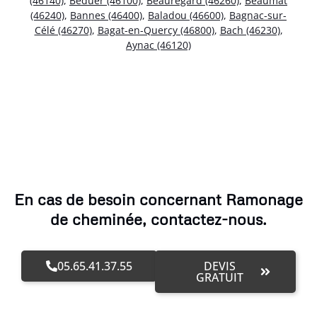
(46140)
,
Béduer (46100)
,
Beauregard (46260)
,
Beaumat
(46240)
,
Bannes (46400)
,
Baladou (46600)
,
Bagnac-sur-
Célé (46270)
,
Bagat-en-Quercy (46800)
,
Bach (46230)
,
Aynac (46120)
En cas de besoin concernant Ramonage
de cheminée, contactez-nous.
05.65.41.37.55
DEVIS
GRATUIT