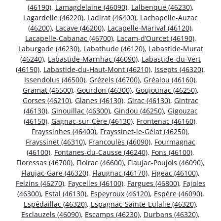
(46190)
,
Lamagdelaine (46090)
,
Lalbenque (46230)
,
Lagardelle (46220)
,
Ladirat (46400)
,
Lachapelle-Auzac
(46200)
,
Lacave (46200)
,
Lacapelle-Marival (46120)
,
Lacapelle-Cabanac (46700)
,
Lacam-d’Ourcet (46190)
,
Laburgade (46230)
,
Labathude (46120)
,
Labastide-Murat
(46240)
,
Labastide-Marnhac (46090)
,
Labastide-du-Vert
(46150)
,
Labastide-du-Haut-Mont (46210)
,
Issepts (46320)
,
Issendolus (46500)
,
Grézels (46700)
,
Gréalou (46160)
,
Gramat (46500)
,
Gourdon (46300)
,
Goujounac (46250)
,
Gorses (46210)
,
Glanes (46130)
,
Girac (46130)
,
Gintrac
(46130)
,
Ginouillac (46300)
,
Gindou (46250)
,
Gigouzac
(46150)
,
Gagnac-sur-Cère (46130)
,
Frontenac (46160)
,
Frayssinhes (46400)
,
Frayssinet-le-Gélat (46250)
,
Frayssinet (46310)
,
Francoulès (46090)
,
Fourmagnac
(46100)
,
Fontanes-du-Causse (46240)
,
Fons (46100)
,
Floressas (46700)
,
Floirac (46600)
,
Flaujac-Poujols (46090)
,
Flaujac-Gare (46320)
,
Flaugnac (46170)
,
Figeac (46100)
,
Felzins (46270)
,
Faycelles (46100)
,
Fargues (46800)
,
Fajoles
(46300)
,
Estal (46130)
,
Espeyroux (46120)
,
Espère (46090)
,
Espédaillac (46320)
,
Espagnac-Sainte-Eulalie (46320)
,
Esclauzels (46090)
,
Escamps (46230)
,
Durbans (46320)
,