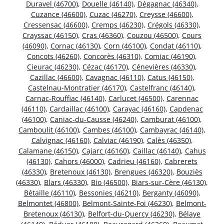
Duravel (46700)
,
Douelle (46140)
,
Dégagnac (46340)
,
Cuzance (46600)
,
Cuzac (46270)
,
Creysse (46600)
,
Cressensac (46600)
,
Cremps (46230)
,
Crégols (46330)
,
Crayssac (46150)
,
Cras (46360)
,
Couzou (46500)
,
Cours
(46090)
,
Cornac (46130)
,
Corn (46100)
,
Condat (46110)
,
Concots (46260)
,
Concorès (46310)
,
Comiac (46190)
,
Cieurac (46230)
,
Cézac (46170)
,
Cénevières (46330)
,
Cazillac (46600)
,
Cavagnac (46110)
,
Catus (46150)
,
Castelnau-Montratier (46170)
,
Castelfranc (46140)
,
Carnac-Rouffiac (46140)
,
Carlucet (46500)
,
Carennac
(46110)
,
Cardaillac (46100)
,
Carayac (46160)
,
Capdenac
(46100)
,
Caniac-du-Causse (46240)
,
Camburat (46100)
,
Camboulit (46100)
,
Cambes (46100)
,
Cambayrac (46140)
,
Calvignac (46160)
,
Calviac (46190)
,
Calès (46350)
,
Calamane (46150)
,
Cajarc (46160)
,
Caillac (46140)
,
Cahus
(46130)
,
Cahors (46000)
,
Cadrieu (46160)
,
Cabrerets
(46330)
,
Bretenoux (46130)
,
Brengues (46320)
,
Bouziès
(46330)
,
Blars (46330)
,
Bio (46500)
,
Biars-sur-Cère (46130)
,
Bétaille (46110)
,
Bessonies (46210)
,
Berganty (46090)
,
Belmontet (46800)
,
Belmont-Sainte-Foi (46230)
,
Belmont-
Bretenoux (46130)
,
Belfort-du-Quercy (46230)
,
Bélaye