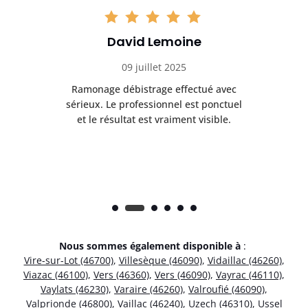
David Lemoine
09 juillet 2025
Ramonage débistrage effectué avec
T
s
sérieux. Le professionnel est ponctuel
et le résultat est vraiment visible.
e
Nous sommes également disponible à
:
Vire-sur-Lot (46700)
,
Villesèque (46090)
,
Vidaillac (46260)
,
Viazac (46100)
,
Vers (46360)
,
Vers (46090)
,
Vayrac (46110)
,
Vaylats (46230)
,
Varaire (46260)
,
Valroufié (46090)
,
Valprionde (46800)
,
Vaillac (46240)
,
Uzech (46310)
,
Ussel