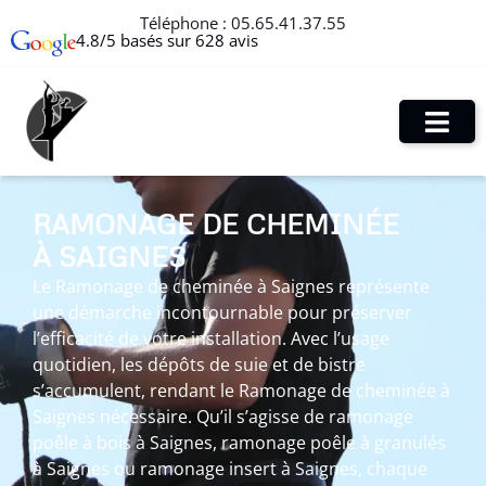
Téléphone :
05.65.41.37.55
4.8/5 basés sur 628 avis
RAMONAGE DE CHEMINÉE
À SAIGNES
Le Ramonage de cheminée à Saignes représente
une démarche incontournable pour préserver
l’efficacité de votre installation. Avec l’usage
quotidien, les dépôts de suie et de bistre
s’accumulent, rendant le Ramonage de cheminée à
Saignes nécessaire. Qu’il s’agisse de ramonage
poêle à bois à Saignes, ramonage poêle à granulés
à Saignes ou ramonage insert à Saignes, chaque