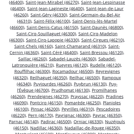
(46400)
,
Saint-Jean-Mirabel (46270)
,
Saint-Jean-Lespinasse
(46400)
,
Saint-Jean-Lagineste (46400)
,
Saint-Jean-de-Laur
(46260)
,
Saint-Géry (46330)
,
Saint-Germain-du-Bel-Air
(46310)
,
Saint-Félix (46100)
,
Saint-Denis-lès-Martel
(46600)
,
Saint-Denis-Catus (46150)
,
Saint-Daunès (46800)
,
Saint-Cirq-Souillaguet (46300)
,
Saint-Cirq-Madelon
(46300)
,
Saint-Cirq-Lapopie (46330)
,
Saint-Cirgues (46210)
,
Saint-Chels (46160)
,
Saint-Chamarand (46310)
,
Saint-
Cernin (46360)
,
Saint-Céré (46400)
,
Saint-Bressou (46120)
,
Saillac (46260)
,
Sabadel-Lauzès (46360)
,
Sabadel-
Latronquière (46210)
,
Rueyres (46120)
,
Rudelle (46120)
,
Rouffilhac (46300)
,
Rocamadour (46500)
,
Reyrevignes
(46320)
,
Reilhaguet (46350)
,
Reilhac (46500)
,
Rampoux
(46340)
,
Puyjourdes (46260)
,
Puybrun (46130)
,
Puy-
l’Évêque (46700)
,
Prudhomat (46130)
,
Promilhanes
(46260)
,
Prendeignes (46270)
,
Prayssac (46220)
,
Pradines
(46090)
,
Pontcirq (46150)
,
Pomarède (46250)
,
Planioles
(46100)
,
Pinsac (46200)
,
Peyrilles (46310)
,
Pescadoires
(46220)
,
Pern (46170)
,
Payrignac (46300)
,
Payrac (46350)
,
Parnac (46140)
,
Padirac (46500)
,
Orniac (46330)
,
Nuzéjouls
(46150)
,
Nadillac (46360)
,
Nadaillac-de-Rouge (46350)
,