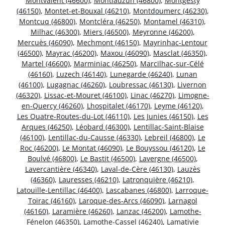
Montvalent (46600)
,
Montlauzun (46800)
,
Montgesty
(46150)
,
Montet-et-Bouxal (46210)
,
Montdoumerc (46230)
,
Montcuq (46800)
,
Montcléra (46250)
,
Montamel (46310)
,
Milhac (46300)
,
Miers (46500)
,
Meyronne (46200)
,
Mercuès (46090)
,
Mechmont (46150)
,
Mayrinhac-Lentour
(46500)
,
Mayrac (46200)
,
Maxou (46090)
,
Masclat (46350)
,
Martel (46600)
,
Marminiac (46250)
,
Marcilhac-sur-Célé
(46160)
,
Luzech (46140)
,
Lunegarde (46240)
,
Lunan
(46100)
,
Lugagnac (46260)
,
Loubressac (46130)
,
Livernon
(46320)
,
Lissac-et-Mouret (46100)
,
Linac (46270)
,
Limogne-
en-Quercy (46260)
,
Lhospitalet (46170)
,
Leyme (46120)
,
Les Quatre-Routes-du-Lot (46110)
,
Les Junies (46150)
,
Les
Arques (46250)
,
Léobard (46300)
,
Lentillac-Saint-Blaise
(46100)
,
Lentillac-du-Causse (46330)
,
Lebreil (46800)
,
Le
Roc (46200)
,
Le Montat (46090)
,
Le Bouyssou (46120)
,
Le
Boulvé (46800)
,
Le Bastit (46500)
,
Lavergne (46500)
,
Lavercantière (46340)
,
Laval-de-Cère (46130)
,
Lauzès
(46360)
,
Lauresses (46210)
,
Latronquière (46210)
,
Latouille-Lentillac (46400)
,
Lascabanes (46800)
,
Larroque-
Toirac (46160)
,
Laroque-des-Arcs (46090)
,
Larnagol
(46160)
,
Laramière (46260)
,
Lanzac (46200)
,
Lamothe-
Fénelon (46350)
,
Lamothe-Cassel (46240)
,
Lamativie