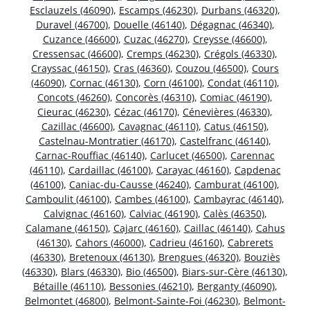
Esclauzels (46090)
,
Escamps (46230)
,
Durbans (46320)
,
Duravel (46700)
,
Douelle (46140)
,
Dégagnac (46340)
,
Cuzance (46600)
,
Cuzac (46270)
,
Creysse (46600)
,
Cressensac (46600)
,
Cremps (46230)
,
Crégols (46330)
,
Crayssac (46150)
,
Cras (46360)
,
Couzou (46500)
,
Cours
(46090)
,
Cornac (46130)
,
Corn (46100)
,
Condat (46110)
,
Concots (46260)
,
Concorès (46310)
,
Comiac (46190)
,
Cieurac (46230)
,
Cézac (46170)
,
Cénevières (46330)
,
Cazillac (46600)
,
Cavagnac (46110)
,
Catus (46150)
,
Castelnau-Montratier (46170)
,
Castelfranc (46140)
,
Carnac-Rouffiac (46140)
,
Carlucet (46500)
,
Carennac
(46110)
,
Cardaillac (46100)
,
Carayac (46160)
,
Capdenac
(46100)
,
Caniac-du-Causse (46240)
,
Camburat (46100)
,
Camboulit (46100)
,
Cambes (46100)
,
Cambayrac (46140)
,
Calvignac (46160)
,
Calviac (46190)
,
Calès (46350)
,
Calamane (46150)
,
Cajarc (46160)
,
Caillac (46140)
,
Cahus
(46130)
,
Cahors (46000)
,
Cadrieu (46160)
,
Cabrerets
(46330)
,
Bretenoux (46130)
,
Brengues (46320)
,
Bouziès
(46330)
,
Blars (46330)
,
Bio (46500)
,
Biars-sur-Cère (46130)
,
Bétaille (46110)
,
Bessonies (46210)
,
Berganty (46090)
,
Belmontet (46800)
,
Belmont-Sainte-Foi (46230)
,
Belmont-