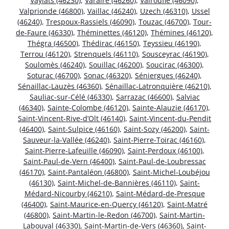
Vaylats (46230)
,
Varaire (46260)
,
Valroufié (46090)
,
Valprionde (46800)
,
Vaillac (46240)
,
Uzech (46310)
,
Ussel
(46240)
,
Trespoux-Rassiels (46090)
,
Touzac (46700)
,
Tour-
de-Faure (46330)
,
Théminettes (46120)
,
Thémines (46120)
,
Thégra (46500)
,
Thédirac (46150)
,
Teyssieu (46190)
,
Terrou (46120)
,
Strenquels (46110)
,
Sousceyrac (46190)
,
Soulomès (46240)
,
Souillac (46200)
,
Soucirac (46300)
,
Soturac (46700)
,
Sonac (46320)
,
Séniergues (46240)
,
Sénaillac-Lauzès (46360)
,
Sénaillac-Latronquière (46210)
,
Sauliac-sur-Célé (46330)
,
Sarrazac (46600)
,
Salviac
(46340)
,
Sainte-Colombe (46120)
,
Sainte-Alauzie (46170)
,
Saint-Vincent-Rive-d’Olt (46140)
,
Saint-Vincent-du-Pendit
(46400)
,
Saint-Sulpice (46160)
,
Saint-Sozy (46200)
,
Saint-
Sauveur-la-Vallée (46240)
,
Saint-Pierre-Toirac (46160)
,
Saint-Pierre-Lafeuille (46090)
,
Saint-Perdoux (46100)
,
Saint-Paul-de-Vern (46400)
,
Saint-Paul-de-Loubressac
(46170)
,
Saint-Pantaléon (46800)
,
Saint-Michel-Loubéjou
(46130)
,
Saint-Michel-de-Bannières (46110)
,
Saint-
Médard-Nicourby (46210)
,
Saint-Médard-de-Presque
(46400)
,
Saint-Maurice-en-Quercy (46120)
,
Saint-Matré
(46800)
,
Saint-Martin-le-Redon (46700)
,
Saint-Martin-
Labouval (46330)
,
Saint-Martin-de-Vers (46360)
,
Saint-