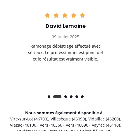
David Lemoine
09 juillet 2025
Ramonage débistrage effectué avec
T
s
sérieux. Le professionnel est ponctuel
et le résultat est vraiment visible.
e
Nous sommes également disponible à
:
Vire-sur-Lot (46700)
,
Villesèque (46090)
,
Vidaillac (46260)
,
Viazac (46100)
,
Vers (46360)
,
Vers (46090)
,
Vayrac (46110)
,