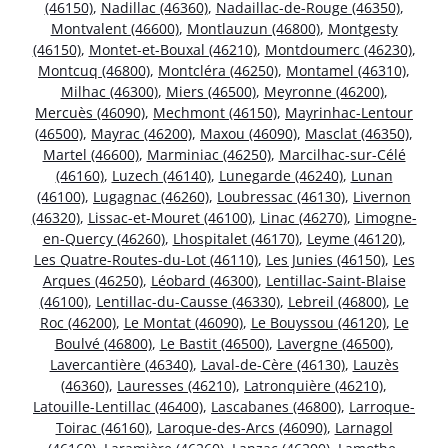
(46150)
,
Nadillac (46360)
,
Nadaillac-de-Rouge (46350)
,
Montvalent (46600)
,
Montlauzun (46800)
,
Montgesty
(46150)
,
Montet-et-Bouxal (46210)
,
Montdoumerc (46230)
,
Montcuq (46800)
,
Montcléra (46250)
,
Montamel (46310)
,
Milhac (46300)
,
Miers (46500)
,
Meyronne (46200)
,
Mercuès (46090)
,
Mechmont (46150)
,
Mayrinhac-Lentour
(46500)
,
Mayrac (46200)
,
Maxou (46090)
,
Masclat (46350)
,
Martel (46600)
,
Marminiac (46250)
,
Marcilhac-sur-Célé
(46160)
,
Luzech (46140)
,
Lunegarde (46240)
,
Lunan
(46100)
,
Lugagnac (46260)
,
Loubressac (46130)
,
Livernon
(46320)
,
Lissac-et-Mouret (46100)
,
Linac (46270)
,
Limogne-
en-Quercy (46260)
,
Lhospitalet (46170)
,
Leyme (46120)
,
Les Quatre-Routes-du-Lot (46110)
,
Les Junies (46150)
,
Les
Arques (46250)
,
Léobard (46300)
,
Lentillac-Saint-Blaise
(46100)
,
Lentillac-du-Causse (46330)
,
Lebreil (46800)
,
Le
Roc (46200)
,
Le Montat (46090)
,
Le Bouyssou (46120)
,
Le
Boulvé (46800)
,
Le Bastit (46500)
,
Lavergne (46500)
,
Lavercantière (46340)
,
Laval-de-Cère (46130)
,
Lauzès
(46360)
,
Lauresses (46210)
,
Latronquière (46210)
,
Latouille-Lentillac (46400)
,
Lascabanes (46800)
,
Larroque-
Toirac (46160)
,
Laroque-des-Arcs (46090)
,
Larnagol