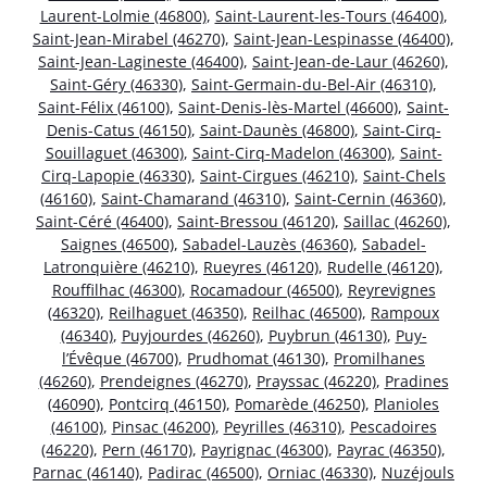
Laurent-Lolmie (46800)
,
Saint-Laurent-les-Tours (46400)
,
Saint-Jean-Mirabel (46270)
,
Saint-Jean-Lespinasse (46400)
,
Saint-Jean-Lagineste (46400)
,
Saint-Jean-de-Laur (46260)
,
Saint-Géry (46330)
,
Saint-Germain-du-Bel-Air (46310)
,
Saint-Félix (46100)
,
Saint-Denis-lès-Martel (46600)
,
Saint-
Denis-Catus (46150)
,
Saint-Daunès (46800)
,
Saint-Cirq-
Souillaguet (46300)
,
Saint-Cirq-Madelon (46300)
,
Saint-
Cirq-Lapopie (46330)
,
Saint-Cirgues (46210)
,
Saint-Chels
(46160)
,
Saint-Chamarand (46310)
,
Saint-Cernin (46360)
,
Saint-Céré (46400)
,
Saint-Bressou (46120)
,
Saillac (46260)
,
Saignes (46500)
,
Sabadel-Lauzès (46360)
,
Sabadel-
Latronquière (46210)
,
Rueyres (46120)
,
Rudelle (46120)
,
Rouffilhac (46300)
,
Rocamadour (46500)
,
Reyrevignes
(46320)
,
Reilhaguet (46350)
,
Reilhac (46500)
,
Rampoux
(46340)
,
Puyjourdes (46260)
,
Puybrun (46130)
,
Puy-
l’Évêque (46700)
,
Prudhomat (46130)
,
Promilhanes
(46260)
,
Prendeignes (46270)
,
Prayssac (46220)
,
Pradines
(46090)
,
Pontcirq (46150)
,
Pomarède (46250)
,
Planioles
(46100)
,
Pinsac (46200)
,
Peyrilles (46310)
,
Pescadoires
(46220)
,
Pern (46170)
,
Payrignac (46300)
,
Payrac (46350)
,
Parnac (46140)
,
Padirac (46500)
,
Orniac (46330)
,
Nuzéjouls