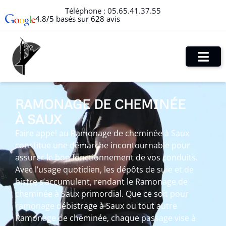
Téléphone :
05.65.41.37.55
4.8/5 basés sur 628 avis
RAMONAGE DE CHEMINÉE
À SAUX
Faire appel au Ramonage de cheminée à Saux
constitue une démarche incontournable pour
assurer le bon fonctionnement de vos conduits.
Avec l’usage quotidien, les dépôts de suie et de
bistre s’accumulent, rendant le Ramonage de
cheminée à Saux primordial. Que ce soit pour
ramonage débistrage à Saux ou tout autre
Ramonage de cheminée, chaque passage vise à