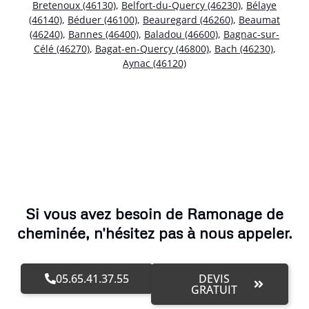
Bretenoux (46130)
,
Belfort-du-Quercy (46230)
,
Bélaye
(46140)
,
Béduer (46100)
,
Beauregard (46260)
,
Beaumat
(46240)
,
Bannes (46400)
,
Baladou (46600)
,
Bagnac-sur-
Célé (46270)
,
Bagat-en-Quercy (46800)
,
Bach (46230)
,
Aynac (46120)
Si vous avez besoin de Ramonage de
cheminée, n'hésitez pas à nous appeler.
05.65.41.37.55
DEVIS
GRATUIT