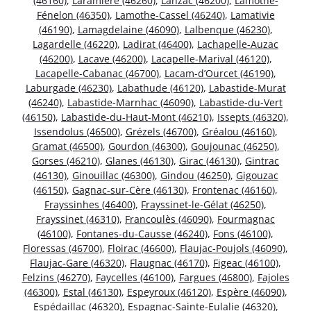
(46160)
,
Laramière (46260)
,
Lanzac (46200)
,
Lamothe-
Fénelon (46350)
,
Lamothe-Cassel (46240)
,
Lamativie
(46190)
,
Lamagdelaine (46090)
,
Lalbenque (46230)
,
Lagardelle (46220)
,
Ladirat (46400)
,
Lachapelle-Auzac
(46200)
,
Lacave (46200)
,
Lacapelle-Marival (46120)
,
Lacapelle-Cabanac (46700)
,
Lacam-d’Ourcet (46190)
,
Laburgade (46230)
,
Labathude (46120)
,
Labastide-Murat
(46240)
,
Labastide-Marnhac (46090)
,
Labastide-du-Vert
(46150)
,
Labastide-du-Haut-Mont (46210)
,
Issepts (46320)
,
Issendolus (46500)
,
Grézels (46700)
,
Gréalou (46160)
,
Gramat (46500)
,
Gourdon (46300)
,
Goujounac (46250)
,
Gorses (46210)
,
Glanes (46130)
,
Girac (46130)
,
Gintrac
(46130)
,
Ginouillac (46300)
,
Gindou (46250)
,
Gigouzac
(46150)
,
Gagnac-sur-Cère (46130)
,
Frontenac (46160)
,
Frayssinhes (46400)
,
Frayssinet-le-Gélat (46250)
,
Frayssinet (46310)
,
Francoulès (46090)
,
Fourmagnac
(46100)
,
Fontanes-du-Causse (46240)
,
Fons (46100)
,
Floressas (46700)
,
Floirac (46600)
,
Flaujac-Poujols (46090)
,
Flaujac-Gare (46320)
,
Flaugnac (46170)
,
Figeac (46100)
,
Felzins (46270)
,
Faycelles (46100)
,
Fargues (46800)
,
Fajoles
(46300)
,
Estal (46130)
,
Espeyroux (46120)
,
Espère (46090)
,
Espédaillac (46320)
,
Espagnac-Sainte-Eulalie (46320)
,