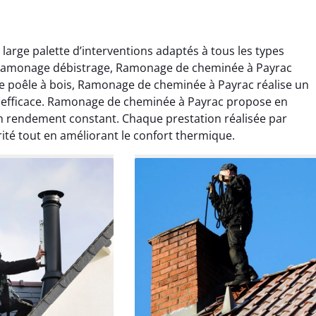
arge palette d’interventions adaptés à tous les types
au ramonage débistrage, Ramonage de cheminée à Payrac
e poêle à bois, Ramonage de cheminée à Payrac réalise un
t efficace. Ramonage de cheminée à Payrac propose en
rendement constant. Chaque prestation réalisée par
ité tout en améliorant le confort thermique.
Lavigne
Anthony Caron
ier 2026
14 juin 2025
age réalisé dans
Très bon service de ramonage
 efficace, propre et
débistrage. Le conduit était très
 surprise. Je
encrassé et tout a été nettoyé
mande.
parfaitement. Travail soigné.