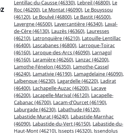
Lentillac-du-Causse (46330)
,
Lebreil (46800)
,
Le
ez
Roc (46200)
,
Le Montat (46090)
,
Le Bouyssou
(46120)
,
Le Boulvé (46800)
,
Le Bastit (46500)
,
Lavergne (46500)
,
Lavercantière (46340)
,
Laval-
de-Cère (46130)
,
Lauzès (46360)
,
Lauresses
(46210)
,
Latronquière (46210)
,
Latouille-Lentillac
(46400)
,
Lascabanes (46800)
,
Larroque-Toirac
(46160)
,
Laroque-des-Arcs (46090)
,
Larnagol
(46160)
,
Laramière (46260)
,
Lanzac (46200)
,
Lamothe-Fénelon (46350)
,
Lamothe-Cassel
(46240)
,
Lamativie (46190)
,
Lamagdelaine (46090)
,
Lalbenque (46230)
,
Lagardelle (46220)
,
Ladirat
(46400)
,
Lachapelle-Auzac (46200)
,
Lacave
(46200)
,
Lacapelle-Marival (46120)
,
Lacapelle-
Cabanac (46700)
,
Lacam-d’Ourcet (46190)
,
Laburgade (46230)
,
Labathude (46120)
,
Labastide-Murat (46240)
,
Labastide-Marnhac
(46090)
,
Labastide-du-Vert (46150)
,
Labastide-du-
Haut-Mont (46210)
,
Issepts (46320)
,
Issendolus