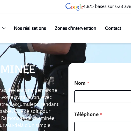
4.8/5 basés sur 628 avi
Nos réalisations
Zones d’intervention
Contact
EMINÉE
Nom
*
rac devient une démarche
 votre installation. Avec
istre s’accumulent, rendant
able. Que ce soit pour
Téléphone
*
re Ramonage de cheminée,
ur. Au-delà d’un simple