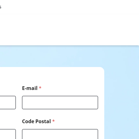
s
*
E-mail
*
*
C
o
d
e
Code Postal
*