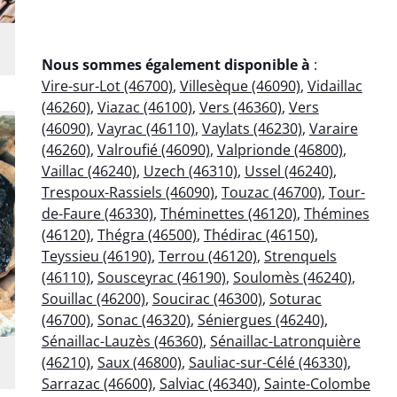
Nous sommes également disponible à
:
Vire-sur-Lot (46700)
,
Villesèque (46090)
,
Vidaillac
(46260)
,
Viazac (46100)
,
Vers (46360)
,
Vers
(46090)
,
Vayrac (46110)
,
Vaylats (46230)
,
Varaire
(46260)
,
Valroufié (46090)
,
Valprionde (46800)
,
Vaillac (46240)
,
Uzech (46310)
,
Ussel (46240)
,
Trespoux-Rassiels (46090)
,
Touzac (46700)
,
Tour-
de-Faure (46330)
,
Théminettes (46120)
,
Thémines
(46120)
,
Thégra (46500)
,
Thédirac (46150)
,
Teyssieu (46190)
,
Terrou (46120)
,
Strenquels
(46110)
,
Sousceyrac (46190)
,
Soulomès (46240)
,
Souillac (46200)
,
Soucirac (46300)
,
Soturac
(46700)
,
Sonac (46320)
,
Séniergues (46240)
,
Sénaillac-Lauzès (46360)
,
Sénaillac-Latronquière
(46210)
,
Saux (46800)
,
Sauliac-sur-Célé (46330)
,
Sarrazac (46600)
,
Salviac (46340)
,
Sainte-Colombe