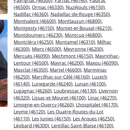
Payrignac (46300)
,
Parnac (46140)
,
Padirac
(46500)
,
Orniac (46330)
,
Nuzéjouls (46150)
,
Nadillac (46360)
,
Nadaillac-de-Rouge (46350)
,
Montvalent (46600)
,
Montlauzun (46800)
,
Montgesty (46150)
,
Montet-et-Bouxal (46210)
,
Montdoumerc (46230)
,
Montcuq (46800)
,
Montcléra (46250)
,
Montamel (46310)
,
Milhac
(46300)
,
Miers (46500)
,
Meyronne (46200)
,
Mercuès (46090)
,
Mechmont (46150)
,
Mayrinhac-
Lentour (46500)
,
Mayrac (46200)
,
Maxou (46090)
,
Masclat (46350)
,
Martel (46600)
,
Marminiac
(46250)
,
Marcilhac-sur-Célé (46160)
,
Luzech
(46140)
,
Lunegarde (46240)
,
Lunan (46100)
,
Lugagnac (46260)
,
Loubressac (46130)
,
Livernon
(46320)
,
Lissac-et-Mouret (46100)
,
Linac (46270)
,
Limogne-en-Quercy (46260)
,
Lhospitalet (46170)
,
Leyme (46120)
,
Les Quatre-Routes-du-Lot
(46110)
,
Les Junies (46150)
,
Les Arques (46250)
,
Léobard (46300)
,
Lentillac-Saint-Blaise (46100)
,