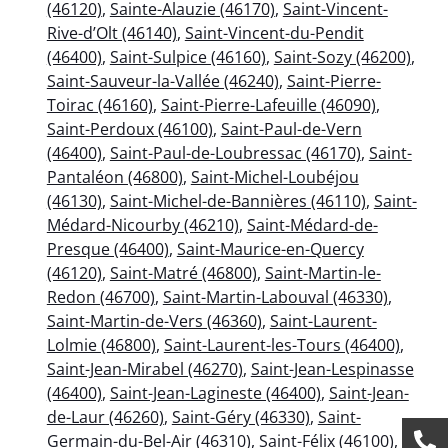
(46120)
,
Sainte-Alauzie (46170)
,
Saint-Vincent-
Rive-d’Olt (46140)
,
Saint-Vincent-du-Pendit
(46400)
,
Saint-Sulpice (46160)
,
Saint-Sozy (46200)
,
Saint-Sauveur-la-Vallée (46240)
,
Saint-Pierre-
Toirac (46160)
,
Saint-Pierre-Lafeuille (46090)
,
Saint-Perdoux (46100)
,
Saint-Paul-de-Vern
(46400)
,
Saint-Paul-de-Loubressac (46170)
,
Saint-
Pantaléon (46800)
,
Saint-Michel-Loubéjou
(46130)
,
Saint-Michel-de-Bannières (46110)
,
Saint-
Médard-Nicourby (46210)
,
Saint-Médard-de-
Presque (46400)
,
Saint-Maurice-en-Quercy
(46120)
,
Saint-Matré (46800)
,
Saint-Martin-le-
Redon (46700)
,
Saint-Martin-Labouval (46330)
,
Saint-Martin-de-Vers (46360)
,
Saint-Laurent-
Lolmie (46800)
,
Saint-Laurent-les-Tours (46400)
,
Saint-Jean-Mirabel (46270)
,
Saint-Jean-Lespinasse
(46400)
,
Saint-Jean-Lagineste (46400)
,
Saint-Jean-
de-Laur (46260)
,
Saint-Géry (46330)
,
Saint-
Germain-du-Bel-Air (46310)
,
Saint-Félix (46100)
,