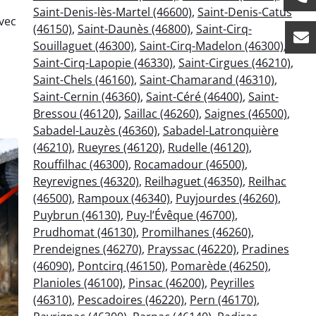
Saint-Denis-lès-Martel (46600)
,
Saint-Denis-Catus
vec
(46150)
,
Saint-Daunès (46800)
,
Saint-Cirq-
Souillaguet (46300)
,
Saint-Cirq-Madelon (46300)
,
Saint-Cirq-Lapopie (46330)
,
Saint-Cirgues (46210)
,
Saint-Chels (46160)
,
Saint-Chamarand (46310)
,
Saint-Cernin (46360)
,
Saint-Céré (46400)
,
Saint-
Bressou (46120)
,
Saillac (46260)
,
Saignes (46500)
,
Sabadel-Lauzès (46360)
,
Sabadel-Latronquière
(46210)
,
Rueyres (46120)
,
Rudelle (46120)
,
Rouffilhac (46300)
,
Rocamadour (46500)
,
Reyrevignes (46320)
,
Reilhaguet (46350)
,
Reilhac
(46500)
,
Rampoux (46340)
,
Puyjourdes (46260)
,
Puybrun (46130)
,
Puy-l’Évêque (46700)
,
Prudhomat (46130)
,
Promilhanes (46260)
,
Prendeignes (46270)
,
Prayssac (46220)
,
Pradines
(46090)
,
Pontcirq (46150)
,
Pomarède (46250)
,
Planioles (46100)
,
Pinsac (46200)
,
Peyrilles
(46310)
,
Pescadoires (46220)
,
Pern (46170)
,