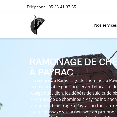
Téléphone :
05.65.41.37.55
Nos services
RAMONAGE DE CH
À PAYRAC
Le recours au Ramonage de cheminée à Pay
incontournable pour préserver l’efficacité de
l’usage quotidien, les dépôts de suie et de b
le Ramonage de cheminée à Payrac indispens
ramonage débistrage à Payrac ou tout aut
chaque passage vise à nettoyer en profonde