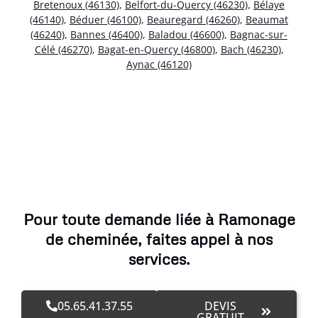
Bretenoux (46130)
,
Belfort-du-Quercy (46230)
,
Bélaye
(46140)
,
Béduer (46100)
,
Beauregard (46260)
,
Beaumat
(46240)
,
Bannes (46400)
,
Baladou (46600)
,
Bagnac-sur-
Célé (46270)
,
Bagat-en-Quercy (46800)
,
Bach (46230)
,
Aynac (46120)
Pour toute demande liée à Ramonage
de cheminée, faites appel à nos
services.
05.65.41.37.55
DEVIS
GRATUIT