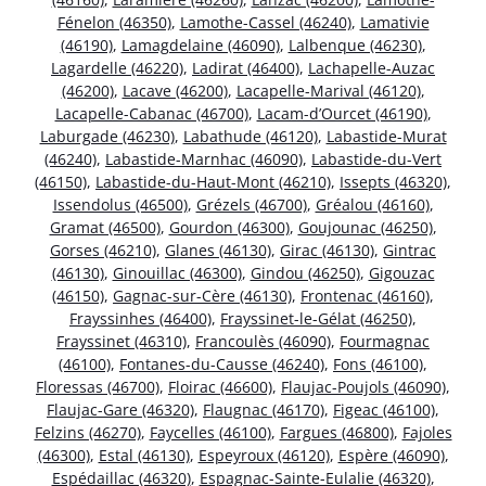
Fénelon (46350)
,
Lamothe-Cassel (46240)
,
Lamativie
(46190)
,
Lamagdelaine (46090)
,
Lalbenque (46230)
,
Lagardelle (46220)
,
Ladirat (46400)
,
Lachapelle-Auzac
(46200)
,
Lacave (46200)
,
Lacapelle-Marival (46120)
,
Lacapelle-Cabanac (46700)
,
Lacam-d’Ourcet (46190)
,
Laburgade (46230)
,
Labathude (46120)
,
Labastide-Murat
(46240)
,
Labastide-Marnhac (46090)
,
Labastide-du-Vert
(46150)
,
Labastide-du-Haut-Mont (46210)
,
Issepts (46320)
,
Issendolus (46500)
,
Grézels (46700)
,
Gréalou (46160)
,
Gramat (46500)
,
Gourdon (46300)
,
Goujounac (46250)
,
Gorses (46210)
,
Glanes (46130)
,
Girac (46130)
,
Gintrac
(46130)
,
Ginouillac (46300)
,
Gindou (46250)
,
Gigouzac
(46150)
,
Gagnac-sur-Cère (46130)
,
Frontenac (46160)
,
Frayssinhes (46400)
,
Frayssinet-le-Gélat (46250)
,
Frayssinet (46310)
,
Francoulès (46090)
,
Fourmagnac
(46100)
,
Fontanes-du-Causse (46240)
,
Fons (46100)
,
Floressas (46700)
,
Floirac (46600)
,
Flaujac-Poujols (46090)
,
Flaujac-Gare (46320)
,
Flaugnac (46170)
,
Figeac (46100)
,
Felzins (46270)
,
Faycelles (46100)
,
Fargues (46800)
,
Fajoles
(46300)
,
Estal (46130)
,
Espeyroux (46120)
,
Espère (46090)
,
Espédaillac (46320)
,
Espagnac-Sainte-Eulalie (46320)
,