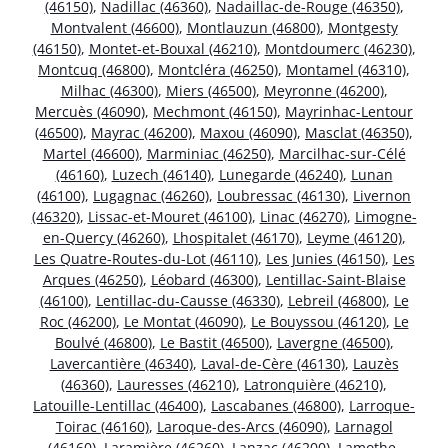
(46150)
,
Nadillac (46360)
,
Nadaillac-de-Rouge (46350)
,
Montvalent (46600)
,
Montlauzun (46800)
,
Montgesty
(46150)
,
Montet-et-Bouxal (46210)
,
Montdoumerc (46230)
,
Montcuq (46800)
,
Montcléra (46250)
,
Montamel (46310)
,
Milhac (46300)
,
Miers (46500)
,
Meyronne (46200)
,
Mercuès (46090)
,
Mechmont (46150)
,
Mayrinhac-Lentour
(46500)
,
Mayrac (46200)
,
Maxou (46090)
,
Masclat (46350)
,
Martel (46600)
,
Marminiac (46250)
,
Marcilhac-sur-Célé
(46160)
,
Luzech (46140)
,
Lunegarde (46240)
,
Lunan
(46100)
,
Lugagnac (46260)
,
Loubressac (46130)
,
Livernon
(46320)
,
Lissac-et-Mouret (46100)
,
Linac (46270)
,
Limogne-
en-Quercy (46260)
,
Lhospitalet (46170)
,
Leyme (46120)
,
Les Quatre-Routes-du-Lot (46110)
,
Les Junies (46150)
,
Les
Arques (46250)
,
Léobard (46300)
,
Lentillac-Saint-Blaise
(46100)
,
Lentillac-du-Causse (46330)
,
Lebreil (46800)
,
Le
Roc (46200)
,
Le Montat (46090)
,
Le Bouyssou (46120)
,
Le
Boulvé (46800)
,
Le Bastit (46500)
,
Lavergne (46500)
,
Lavercantière (46340)
,
Laval-de-Cère (46130)
,
Lauzès
(46360)
,
Lauresses (46210)
,
Latronquière (46210)
,
Latouille-Lentillac (46400)
,
Lascabanes (46800)
,
Larroque-
Toirac (46160)
,
Laroque-des-Arcs (46090)
,
Larnagol
(46160)
,
Laramière (46260)
,
Lanzac (46200)
,
Lamothe-