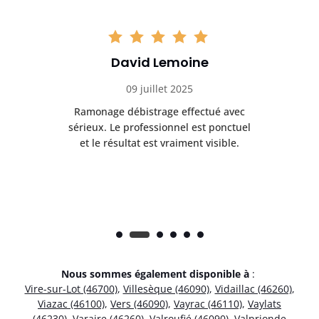
David Lemoine
09 juillet 2025
Ramonage débistrage effectué avec
T
s
sérieux. Le professionnel est ponctuel
et le résultat est vraiment visible.
e
Nous sommes également disponible à
:
Vire-sur-Lot (46700)
,
Villesèque (46090)
,
Vidaillac (46260)
,
Viazac (46100)
,
Vers (46090)
,
Vayrac (46110)
,
Vaylats
(46230)
,
Varaire (46260)
,
Valroufié (46090)
,
Valprionde