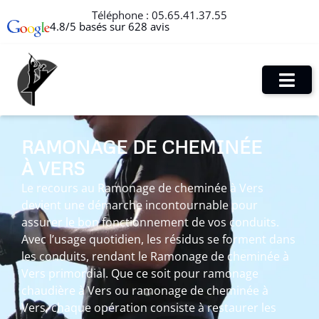
Téléphone :
05.65.41.37.55
4.8/5 basés sur 628 avis
RAMONAGE DE CHEMINÉE
À VERS
Le recours au Ramonage de cheminée à Vers
devient une démarche incontournable pour
assurer le bon fonctionnement de vos conduits.
Avec l’usage quotidien, les résidus se forment dans
les conduits, rendant le Ramonage de cheminée à
Vers primordial. Que ce soit pour ramonage
chaudière à Vers ou ramonage de cheminée à
Vers, chaque opération consiste à restaurer les