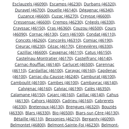
Esclauzels (46090)
,
Escamps (46230)
,
Durbans (46320)
,
Duravel (46700)
,
Douelle (46140)
,
Dégagnac (46340)
,
Cuzance (46600)
,
Cuzac (46270)
,
Creysse (46600)
,
Cressensac (46600)
,
Cremps (46230)
,
Crégols (46330)
,
Crayssac (46150)
,
Cras (46360)
,
Couzou (46500)
,
Cours
(46090)
,
Cornac (46130)
,
Corn (46100)
,
Condat (46110)
,
Concots (46260)
,
Concorès (46310)
,
Comiac (46190)
,
Cieurac (46230)
,
Cézac (46170)
,
Cénevières (46330)
,
Cazillac (46600)
,
Cavagnac (46110)
,
Catus (46150)
,
Castelnau-Montratier (46170)
,
Castelfranc (46140)
,
Carnac-Rouffiac (46140)
,
Carlucet (46500)
,
Carennac
(46110)
,
Cardaillac (46100)
,
Carayac (46160)
,
Capdenac
(46100)
,
Caniac-du-Causse (46240)
,
Camburat (46100)
,
Camboulit (46100)
,
Cambes (46100)
,
Cambayrac (46140)
,
Calvignac (46160)
,
Calviac (46190)
,
Calès (46350)
,
Calamane (46150)
,
Cajarc (46160)
,
Caillac (46140)
,
Cahus
(46130)
,
Cahors (46000)
,
Cadrieu (46160)
,
Cabrerets
(46330)
,
Bretenoux (46130)
,
Brengues (46320)
,
Bouziès
(46330)
,
Blars (46330)
,
Bio (46500)
,
Biars-sur-Cère (46130)
,
Bétaille (46110)
,
Bessonies (46210)
,
Berganty (46090)
,
Belmontet (46800)
,
Belmont-Sainte-Foi (46230)
,
Belmont-