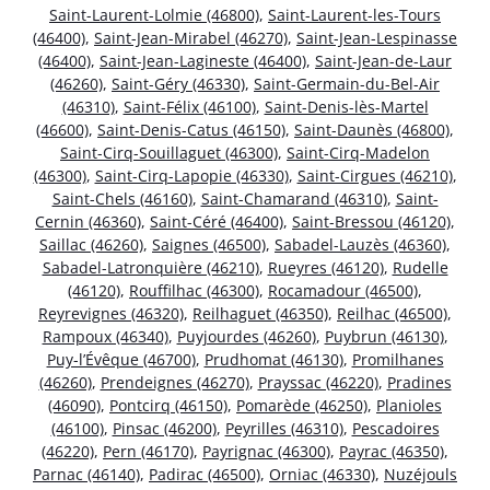
Saint-Laurent-Lolmie (46800)
,
Saint-Laurent-les-Tours
(46400)
,
Saint-Jean-Mirabel (46270)
,
Saint-Jean-Lespinasse
(46400)
,
Saint-Jean-Lagineste (46400)
,
Saint-Jean-de-Laur
(46260)
,
Saint-Géry (46330)
,
Saint-Germain-du-Bel-Air
(46310)
,
Saint-Félix (46100)
,
Saint-Denis-lès-Martel
(46600)
,
Saint-Denis-Catus (46150)
,
Saint-Daunès (46800)
,
Saint-Cirq-Souillaguet (46300)
,
Saint-Cirq-Madelon
(46300)
,
Saint-Cirq-Lapopie (46330)
,
Saint-Cirgues (46210)
,
Saint-Chels (46160)
,
Saint-Chamarand (46310)
,
Saint-
Cernin (46360)
,
Saint-Céré (46400)
,
Saint-Bressou (46120)
,
Saillac (46260)
,
Saignes (46500)
,
Sabadel-Lauzès (46360)
,
Sabadel-Latronquière (46210)
,
Rueyres (46120)
,
Rudelle
(46120)
,
Rouffilhac (46300)
,
Rocamadour (46500)
,
Reyrevignes (46320)
,
Reilhaguet (46350)
,
Reilhac (46500)
,
Rampoux (46340)
,
Puyjourdes (46260)
,
Puybrun (46130)
,
Puy-l’Évêque (46700)
,
Prudhomat (46130)
,
Promilhanes
(46260)
,
Prendeignes (46270)
,
Prayssac (46220)
,
Pradines
(46090)
,
Pontcirq (46150)
,
Pomarède (46250)
,
Planioles
(46100)
,
Pinsac (46200)
,
Peyrilles (46310)
,
Pescadoires
(46220)
,
Pern (46170)
,
Payrignac (46300)
,
Payrac (46350)
,
Parnac (46140)
,
Padirac (46500)
,
Orniac (46330)
,
Nuzéjouls