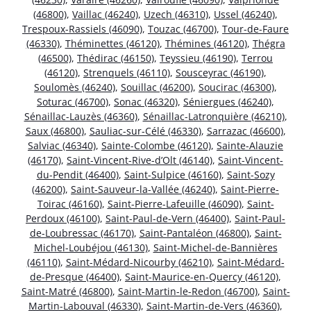
(46800)
,
Vaillac (46240)
,
Uzech (46310)
,
Ussel (46240)
,
Trespoux-Rassiels (46090)
,
Touzac (46700)
,
Tour-de-Faure
(46330)
,
Théminettes (46120)
,
Thémines (46120)
,
Thégra
(46500)
,
Thédirac (46150)
,
Teyssieu (46190)
,
Terrou
(46120)
,
Strenquels (46110)
,
Sousceyrac (46190)
,
Soulomès (46240)
,
Souillac (46200)
,
Soucirac (46300)
,
Soturac (46700)
,
Sonac (46320)
,
Séniergues (46240)
,
Sénaillac-Lauzès (46360)
,
Sénaillac-Latronquière (46210)
,
Saux (46800)
,
Sauliac-sur-Célé (46330)
,
Sarrazac (46600)
,
Salviac (46340)
,
Sainte-Colombe (46120)
,
Sainte-Alauzie
(46170)
,
Saint-Vincent-Rive-d’Olt (46140)
,
Saint-Vincent-
du-Pendit (46400)
,
Saint-Sulpice (46160)
,
Saint-Sozy
(46200)
,
Saint-Sauveur-la-Vallée (46240)
,
Saint-Pierre-
Toirac (46160)
,
Saint-Pierre-Lafeuille (46090)
,
Saint-
Perdoux (46100)
,
Saint-Paul-de-Vern (46400)
,
Saint-Paul-
de-Loubressac (46170)
,
Saint-Pantaléon (46800)
,
Saint-
Michel-Loubéjou (46130)
,
Saint-Michel-de-Bannières
(46110)
,
Saint-Médard-Nicourby (46210)
,
Saint-Médard-
de-Presque (46400)
,
Saint-Maurice-en-Quercy (46120)
,
Saint-Matré (46800)
,
Saint-Martin-le-Redon (46700)
,
Saint-
Martin-Labouval (46330)
,
Saint-Martin-de-Vers (46360)
,