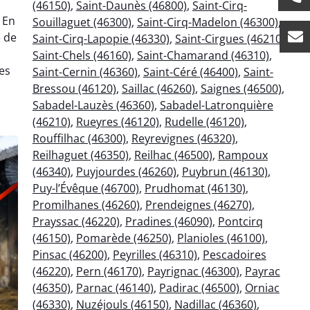
(46150)
,
Saint-Daunès (46800)
,
Saint-Cirq-
 En
Souillaguet (46300)
,
Saint-Cirq-Madelon (46300)
,
e de
Saint-Cirq-Lapopie (46330)
,
Saint-Cirgues (46210)
,
Saint-Chels (46160)
,
Saint-Chamarand (46310)
,
es
Saint-Cernin (46360)
,
Saint-Céré (46400)
,
Saint-
Bressou (46120)
,
Saillac (46260)
,
Saignes (46500)
,
Sabadel-Lauzès (46360)
,
Sabadel-Latronquière
(46210)
,
Rueyres (46120)
,
Rudelle (46120)
,
Rouffilhac (46300)
,
Reyrevignes (46320)
,
Reilhaguet (46350)
,
Reilhac (46500)
,
Rampoux
(46340)
,
Puyjourdes (46260)
,
Puybrun (46130)
,
Puy-l’Évêque (46700)
,
Prudhomat (46130)
,
Promilhanes (46260)
,
Prendeignes (46270)
,
Prayssac (46220)
,
Pradines (46090)
,
Pontcirq
(46150)
,
Pomarède (46250)
,
Planioles (46100)
,
Pinsac (46200)
,
Peyrilles (46310)
,
Pescadoires
(46220)
,
Pern (46170)
,
Payrignac (46300)
,
Payrac
(46350)
,
Parnac (46140)
,
Padirac (46500)
,
Orniac
(46330)
,
Nuzéjouls (46150)
,
Nadillac (46360)
,