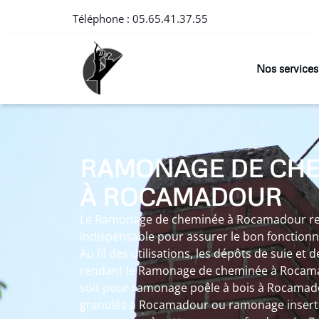
Téléphone :
05.65.41.37.55
Nos services
RAMONAGE DE CH
À ROCAMADOUR
Le Ramonage de cheminée à Rocamadour re
indispensable pour assurer le bon fonctionn
Au fil des utilisations, les dépôts de suie et 
rendant le Ramonage de cheminée à Rocama
soit pour ramonage poêle à bois à Rocamad
granulés à Rocamadour ou ramonage inser