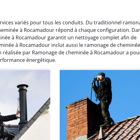
ces variés pour tous les conduits. Du traditionnel ramon
heminée à Rocamadour répond à chaque configuration. Da
inée à Rocamadour garantit un nettoyage complet afin de
minée à Rocamadour inclut aussi le ramonage de cheminé
on réalisée par Ramonage de cheminée à Rocamadour a pou
Lavigne
Anthony Caron
performance énergétique.
ier 2026
14 juin 2025
age réalisé dans
Très bon service de ramonage
 efficace, propre et
débistrage. Le conduit était très
 surprise. Je
encrassé et tout a été nettoyé
mande.
parfaitement. Travail soigné.