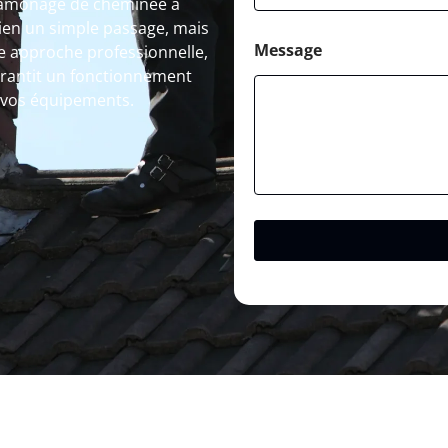
 Ramonage de cheminée à
ien un simple passage, mais
Message
ne approche professionnelle,
antit un fonctionnement
 vos équipements.