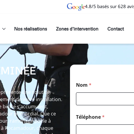
4.8/5 basés sur 628 avi
Nos réalisations
Zones d’intervention
Contact
EMINÉE
Nom
*
présente une solution
ement de votre installation.
de bistre s’accumulent,
dour primordial. Que ce
Téléphone
*
our, ramonage poêle à
t à Rocamadour, chaque