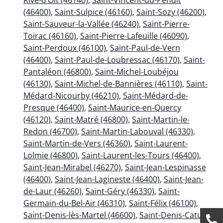
(46400)
,
Saint-Sulpice (46160)
,
Saint-Sozy (46200)
,
Saint-Sauveur-la-Vallée (46240)
,
Saint-Pierre-
Toirac (46160)
,
Saint-Pierre-Lafeuille (46090)
,
Saint-Perdoux (46100)
,
Saint-Paul-de-Vern
(46400)
,
Saint-Paul-de-Loubressac (46170)
,
Saint-
Pantaléon (46800)
,
Saint-Michel-Loubéjou
(46130)
,
Saint-Michel-de-Bannières (46110)
,
Saint-
Médard-Nicourby (46210)
,
Saint-Médard-de-
Presque (46400)
,
Saint-Maurice-en-Quercy
(46120)
,
Saint-Matré (46800)
,
Saint-Martin-le-
Redon (46700)
,
Saint-Martin-Labouval (46330)
,
Saint-Martin-de-Vers (46360)
,
Saint-Laurent-
Lolmie (46800)
,
Saint-Laurent-les-Tours (46400)
,
Saint-Jean-Mirabel (46270)
,
Saint-Jean-Lespinasse
(46400)
,
Saint-Jean-Lagineste (46400)
,
Saint-Jean-
de-Laur (46260)
,
Saint-Géry (46330)
,
Saint-
Germain-du-Bel-Air (46310)
,
Saint-Félix (46100)
,
Saint-Denis-lès-Martel (46600)
,
Saint-Denis-Catus