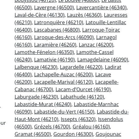
(46500)
,
Lavergne (46500)
,
Lavercantière (46340)
,
Laval-de-Cère (46130)
,
Lauzès (46360)
,
Lauresses
(46210)
,
Latronquière (46210)
,
Latouille-Lentillac
(46400)
,
Lascabanes (46800)
,
Larroque-Toirac
(46160)
,
Laroque-des-Arcs (46090)
,
Larnagol
(46160)
,
Laramière (46260)
,
Lanzac (46200)
,
Lamothe-Fénelon (46350)
,
Lamothe-Cassel
(46240)
,
Lamativie (46190)
,
Lamagdelaine (46090)
,
Lalbenque (46230)
,
Lagardelle (46220)
,
Ladirat
(46400)
,
Lachapelle-Auzac (46200)
,
Lacave
(46200)
,
Lacapelle-Marival (46120)
,
Lacapelle-
Cabanac (46700)
,
Lacam-d’Ourcet (46190)
,
Laburgade (46230)
,
Labathude (46120)
,
Labastide-Murat (46240)
,
Labastide-Marnhac
r
(46090)
,
Labastide-du-Vert (46150)
,
Labastide-du-
Haut-Mont (46210)
,
Issepts (46320)
,
Issendolus
our
(46500)
,
Grézels (46700)
,
Gréalou (46160)
,
Gramat (46500)
,
Gourdon (46300)
,
Goujounac