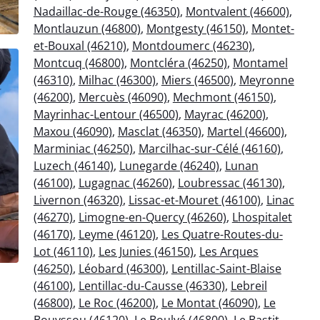
Nadaillac-de-Rouge (46350)
,
Montvalent (46600)
,
Montlauzun (46800)
,
Montgesty (46150)
,
Montet-
et-Bouxal (46210)
,
Montdoumerc (46230)
,
Montcuq (46800)
,
Montcléra (46250)
,
Montamel
(46310)
,
Milhac (46300)
,
Miers (46500)
,
Meyronne
(46200)
,
Mercuès (46090)
,
Mechmont (46150)
,
Mayrinhac-Lentour (46500)
,
Mayrac (46200)
,
Maxou (46090)
,
Masclat (46350)
,
Martel (46600)
,
Marminiac (46250)
,
Marcilhac-sur-Célé (46160)
,
Luzech (46140)
,
Lunegarde (46240)
,
Lunan
(46100)
,
Lugagnac (46260)
,
Loubressac (46130)
,
Livernon (46320)
,
Lissac-et-Mouret (46100)
,
Linac
(46270)
,
Limogne-en-Quercy (46260)
,
Lhospitalet
(46170)
,
Leyme (46120)
,
Les Quatre-Routes-du-
Lot (46110)
,
Les Junies (46150)
,
Les Arques
(46250)
,
Léobard (46300)
,
Lentillac-Saint-Blaise
(46100)
,
Lentillac-du-Causse (46330)
,
Lebreil
(46800)
,
Le Roc (46200)
,
Le Montat (46090)
,
Le
Bouyssou (46120)
,
Le Boulvé (46800)
,
Le Bastit