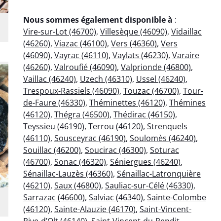
Nous sommes également disponible à
:
Vire-sur-Lot (46700)
,
Villesèque (46090)
,
Vidaillac
(46260)
,
Viazac (46100)
,
Vers (46360)
,
Vers
(46090)
,
Vayrac (46110)
,
Vaylats (46230)
,
Varaire
(46260)
,
Valroufié (46090)
,
Valprionde (46800)
,
Vaillac (46240)
,
Uzech (46310)
,
Ussel (46240)
,
Trespoux-Rassiels (46090)
,
Touzac (46700)
,
Tour-
de-Faure (46330)
,
Théminettes (46120)
,
Thémines
(46120)
,
Thégra (46500)
,
Thédirac (46150)
,
Teyssieu (46190)
,
Terrou (46120)
,
Strenquels
(46110)
,
Sousceyrac (46190)
,
Soulomès (46240)
,
Souillac (46200)
,
Soucirac (46300)
,
Soturac
(46700)
,
Sonac (46320)
,
Séniergues (46240)
,
Sénaillac-Lauzès (46360)
,
Sénaillac-Latronquière
(46210)
,
Saux (46800)
,
Sauliac-sur-Célé (46330)
,
Sarrazac (46600)
,
Salviac (46340)
,
Sainte-Colombe
(46120)
,
Sainte-Alauzie (46170)
,
Saint-Vincent-
Rive-d’Olt (46140)
,
Saint-Vincent-du-Pendit