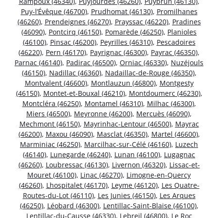
Rampoux (46340)
,
Puyjourdes (46260)
,
Puybrun (46130)
,
Puy-l’Évêque (46700)
,
Prudhomat (46130)
,
Promilhanes
(46260)
,
Prendeignes (46270)
,
Prayssac (46220)
,
Pradines
(46090)
,
Pontcirq (46150)
,
Pomarède (46250)
,
Planioles
(46100)
,
Pinsac (46200)
,
Peyrilles (46310)
,
Pescadoires
(46220)
,
Pern (46170)
,
Payrignac (46300)
,
Payrac (46350)
,
Parnac (46140)
,
Padirac (46500)
,
Orniac (46330)
,
Nuzéjouls
(46150)
,
Nadillac (46360)
,
Nadaillac-de-Rouge (46350)
,
Montvalent (46600)
,
Montlauzun (46800)
,
Montgesty
(46150)
,
Montet-et-Bouxal (46210)
,
Montdoumerc (46230)
,
Montcléra (46250)
,
Montamel (46310)
,
Milhac (46300)
,
Miers (46500)
,
Meyronne (46200)
,
Mercuès (46090)
,
Mechmont (46150)
,
Mayrinhac-Lentour (46500)
,
Mayrac
(46200)
,
Maxou (46090)
,
Masclat (46350)
,
Martel (46600)
,
Marminiac (46250)
,
Marcilhac-sur-Célé (46160)
,
Luzech
(46140)
,
Lunegarde (46240)
,
Lunan (46100)
,
Lugagnac
(46260)
,
Loubressac (46130)
,
Livernon (46320)
,
Lissac-et-
Mouret (46100)
,
Linac (46270)
,
Limogne-en-Quercy
(46260)
,
Lhospitalet (46170)
,
Leyme (46120)
,
Les Quatre-
Routes-du-Lot (46110)
,
Les Junies (46150)
,
Les Arques
(46250)
,
Léobard (46300)
,
Lentillac-Saint-Blaise (46100)
,
Lentillac-du-Causse (46330)
,
Lebreil (46800)
,
Le Roc