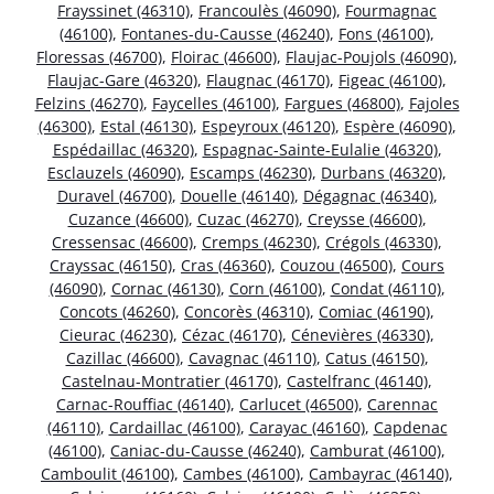
Frayssinet (46310)
,
Francoulès (46090)
,
Fourmagnac
(46100)
,
Fontanes-du-Causse (46240)
,
Fons (46100)
,
Floressas (46700)
,
Floirac (46600)
,
Flaujac-Poujols (46090)
,
Flaujac-Gare (46320)
,
Flaugnac (46170)
,
Figeac (46100)
,
Felzins (46270)
,
Faycelles (46100)
,
Fargues (46800)
,
Fajoles
(46300)
,
Estal (46130)
,
Espeyroux (46120)
,
Espère (46090)
,
Espédaillac (46320)
,
Espagnac-Sainte-Eulalie (46320)
,
Esclauzels (46090)
,
Escamps (46230)
,
Durbans (46320)
,
Duravel (46700)
,
Douelle (46140)
,
Dégagnac (46340)
,
Cuzance (46600)
,
Cuzac (46270)
,
Creysse (46600)
,
Cressensac (46600)
,
Cremps (46230)
,
Crégols (46330)
,
Crayssac (46150)
,
Cras (46360)
,
Couzou (46500)
,
Cours
(46090)
,
Cornac (46130)
,
Corn (46100)
,
Condat (46110)
,
Concots (46260)
,
Concorès (46310)
,
Comiac (46190)
,
Cieurac (46230)
,
Cézac (46170)
,
Cénevières (46330)
,
Cazillac (46600)
,
Cavagnac (46110)
,
Catus (46150)
,
Castelnau-Montratier (46170)
,
Castelfranc (46140)
,
Carnac-Rouffiac (46140)
,
Carlucet (46500)
,
Carennac
(46110)
,
Cardaillac (46100)
,
Carayac (46160)
,
Capdenac
(46100)
,
Caniac-du-Causse (46240)
,
Camburat (46100)
,
Camboulit (46100)
,
Cambes (46100)
,
Cambayrac (46140)
,