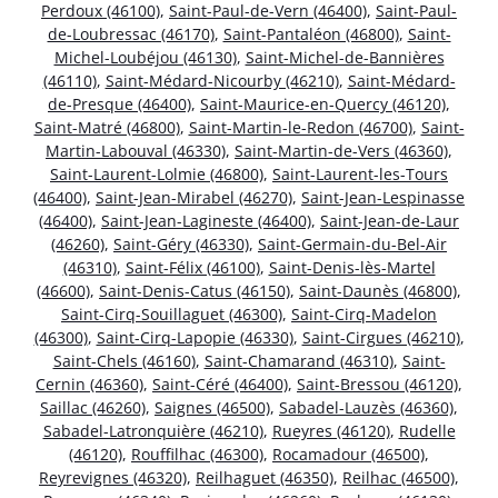
Perdoux (46100)
,
Saint-Paul-de-Vern (46400)
,
Saint-Paul-
de-Loubressac (46170)
,
Saint-Pantaléon (46800)
,
Saint-
Michel-Loubéjou (46130)
,
Saint-Michel-de-Bannières
(46110)
,
Saint-Médard-Nicourby (46210)
,
Saint-Médard-
de-Presque (46400)
,
Saint-Maurice-en-Quercy (46120)
,
Saint-Matré (46800)
,
Saint-Martin-le-Redon (46700)
,
Saint-
Martin-Labouval (46330)
,
Saint-Martin-de-Vers (46360)
,
Saint-Laurent-Lolmie (46800)
,
Saint-Laurent-les-Tours
(46400)
,
Saint-Jean-Mirabel (46270)
,
Saint-Jean-Lespinasse
(46400)
,
Saint-Jean-Lagineste (46400)
,
Saint-Jean-de-Laur
(46260)
,
Saint-Géry (46330)
,
Saint-Germain-du-Bel-Air
(46310)
,
Saint-Félix (46100)
,
Saint-Denis-lès-Martel
(46600)
,
Saint-Denis-Catus (46150)
,
Saint-Daunès (46800)
,
Saint-Cirq-Souillaguet (46300)
,
Saint-Cirq-Madelon
(46300)
,
Saint-Cirq-Lapopie (46330)
,
Saint-Cirgues (46210)
,
Saint-Chels (46160)
,
Saint-Chamarand (46310)
,
Saint-
Cernin (46360)
,
Saint-Céré (46400)
,
Saint-Bressou (46120)
,
Saillac (46260)
,
Saignes (46500)
,
Sabadel-Lauzès (46360)
,
Sabadel-Latronquière (46210)
,
Rueyres (46120)
,
Rudelle
(46120)
,
Rouffilhac (46300)
,
Rocamadour (46500)
,
Reyrevignes (46320)
,
Reilhaguet (46350)
,
Reilhac (46500)
,