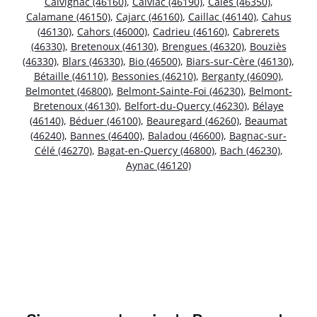
Calvignac (46160)
,
Calviac (46190)
,
Calès (46350)
,
Calamane (46150)
,
Cajarc (46160)
,
Caillac (46140)
,
Cahus
(46130)
,
Cahors (46000)
,
Cadrieu (46160)
,
Cabrerets
(46330)
,
Bretenoux (46130)
,
Brengues (46320)
,
Bouziès
(46330)
,
Blars (46330)
,
Bio (46500)
,
Biars-sur-Cère (46130)
,
Bétaille (46110)
,
Bessonies (46210)
,
Berganty (46090)
,
Belmontet (46800)
,
Belmont-Sainte-Foi (46230)
,
Belmont-
Bretenoux (46130)
,
Belfort-du-Quercy (46230)
,
Bélaye
(46140)
,
Béduer (46100)
,
Beauregard (46260)
,
Beaumat
(46240)
,
Bannes (46400)
,
Baladou (46600)
,
Bagnac-sur-
Célé (46270)
,
Bagat-en-Quercy (46800)
,
Bach (46230)
,
Aynac (46120)