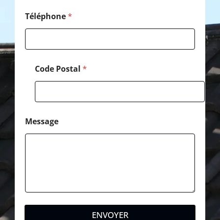
l
C
Téléphone
*
o
d
e
Code Postal
*
Message
ENVOYER