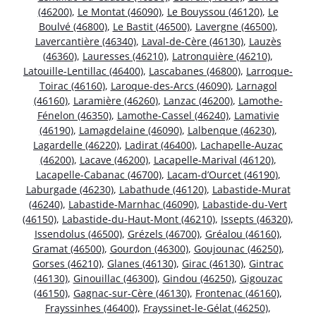
(46200)
,
Le Montat (46090)
,
Le Bouyssou (46120)
,
Le
Boulvé (46800)
,
Le Bastit (46500)
,
Lavergne (46500)
,
Lavercantière (46340)
,
Laval-de-Cère (46130)
,
Lauzès
(46360)
,
Lauresses (46210)
,
Latronquière (46210)
,
Latouille-Lentillac (46400)
,
Lascabanes (46800)
,
Larroque-
Toirac (46160)
,
Laroque-des-Arcs (46090)
,
Larnagol
(46160)
,
Laramière (46260)
,
Lanzac (46200)
,
Lamothe-
Fénelon (46350)
,
Lamothe-Cassel (46240)
,
Lamativie
(46190)
,
Lamagdelaine (46090)
,
Lalbenque (46230)
,
Lagardelle (46220)
,
Ladirat (46400)
,
Lachapelle-Auzac
(46200)
,
Lacave (46200)
,
Lacapelle-Marival (46120)
,
Lacapelle-Cabanac (46700)
,
Lacam-d’Ourcet (46190)
,
Laburgade (46230)
,
Labathude (46120)
,
Labastide-Murat
(46240)
,
Labastide-Marnhac (46090)
,
Labastide-du-Vert
(46150)
,
Labastide-du-Haut-Mont (46210)
,
Issepts (46320)
,
Issendolus (46500)
,
Grézels (46700)
,
Gréalou (46160)
,
Gramat (46500)
,
Gourdon (46300)
,
Goujounac (46250)
,
Gorses (46210)
,
Glanes (46130)
,
Girac (46130)
,
Gintrac
(46130)
,
Ginouillac (46300)
,
Gindou (46250)
,
Gigouzac
(46150)
,
Gagnac-sur-Cère (46130)
,
Frontenac (46160)
,
Frayssinhes (46400)
,
Frayssinet-le-Gélat (46250)
,