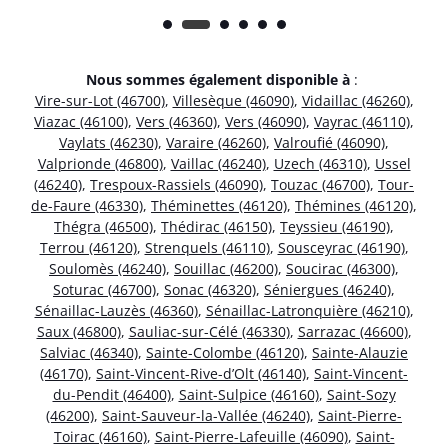
Nous sommes également disponible à
:
Vire-sur-Lot (46700)
,
Villesèque (46090)
,
Vidaillac (46260)
,
Viazac (46100)
,
Vers (46360)
,
Vers (46090)
,
Vayrac (46110)
,
Vaylats (46230)
,
Varaire (46260)
,
Valroufié (46090)
,
Valprionde (46800)
,
Vaillac (46240)
,
Uzech (46310)
,
Ussel
(46240)
,
Trespoux-Rassiels (46090)
,
Touzac (46700)
,
Tour-
de-Faure (46330)
,
Théminettes (46120)
,
Thémines (46120)
,
Thégra (46500)
,
Thédirac (46150)
,
Teyssieu (46190)
,
Terrou (46120)
,
Strenquels (46110)
,
Sousceyrac (46190)
,
Soulomès (46240)
,
Souillac (46200)
,
Soucirac (46300)
,
Soturac (46700)
,
Sonac (46320)
,
Séniergues (46240)
,
Sénaillac-Lauzès (46360)
,
Sénaillac-Latronquière (46210)
,
Saux (46800)
,
Sauliac-sur-Célé (46330)
,
Sarrazac (46600)
,
Salviac (46340)
,
Sainte-Colombe (46120)
,
Sainte-Alauzie
(46170)
,
Saint-Vincent-Rive-d’Olt (46140)
,
Saint-Vincent-
du-Pendit (46400)
,
Saint-Sulpice (46160)
,
Saint-Sozy
(46200)
,
Saint-Sauveur-la-Vallée (46240)
,
Saint-Pierre-
Toirac (46160)
,
Saint-Pierre-Lafeuille (46090)
,
Saint-