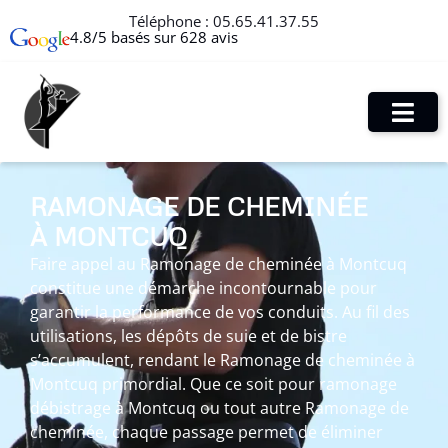
Téléphone :
05.65.41.37.55
4.8/5 basés sur 628 avis
RAMONAGE DE CHEMINÉE
À MONTCUQ
Faire appel au Ramonage de cheminée à Montcuq
constitue une démarche incontournable pour
garantir la performance de vos conduits. Au fil des
utilisations, les dépôts de suie et de bistre
s’accumulent, rendant le Ramonage de cheminée à
Montcuq primordial. Que ce soit pour ramonage
débistrage à Montcuq ou tout autre Ramonage de
cheminée, chaque passage permet de éliminer