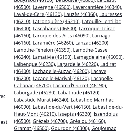
,
(46500)
,
Lavergne (46500)
,
Lavercantière (46340)
,
Laval-de-Cère (46130)
,
Lauzès (46360)
,
Lauresses
(46210)
,
Latronquière (46210)
,
Latouille-Lentillac
(46400)
,
Lascabanes (46800)
,
Larroque-Toirac
(46160)
,
Laroque-des-Arcs (46090)
,
Larnagol
(46160)
,
Laramière (46260)
,
Lanzac (46200)
,
Lamothe-Fénelon (46350)
,
Lamothe-Cassel
(46240)
,
Lamativie (46190)
,
Lamagdelaine (46090)
,
Lalbenque (46230)
,
Lagardelle (46220)
,
Ladirat
(46400)
,
Lachapelle-Auzac (46200)
,
Lacave
(46200)
,
Lacapelle-Marival (46120)
,
Lacapelle-
Cabanac (46700)
,
Lacam-d’Ourcet (46190)
,
Laburgade (46230)
,
Labathude (46120)
,
vec
Labastide-Murat (46240)
,
Labastide-Marnhac
(46090)
,
Labastide-du-Vert (46150)
,
Labastide-du-
Haut-Mont (46210)
,
Issepts (46320)
,
Issendolus
(46500)
,
Grézels (46700)
,
Gréalou (46160)
,
 est
Gramat (46500)
,
Gourdon (46300)
,
Goujounac