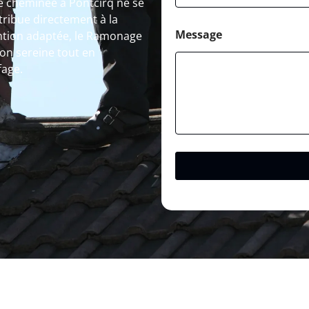
e cheminée à Pontcirq ne se
tribue directement à la
Message
ention adaptée, le Ramonage
ion sereine tout en
fage.