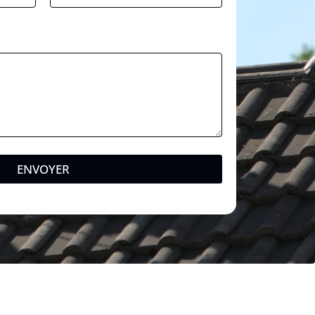
m
ENVOYER