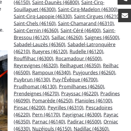
e
(46150)
,
Saint-Daunès (46800)
,
Saint-Cirq-
e
Souillaguet (46300)
,
Saint-Cirq-Madelon (46300)
,
Saint-Cirq-Lapopie (46330)
,
Saint-Cirgues (46210)
,
Saint-Chels (46160)
,
Saint-Chamarand (46310)
,
e.
Saint-Cernin (46360)
,
Saint-Céré (46400)
,
Saint-
Bressou (46120)
,
Saillac (46260)
,
Saignes (46500)
,
Sabadel-Lauzès (46360)
,
Sabadel-Latronquière
(46210)
,
Rueyres (46120)
,
Rudelle (46120)
,
Rouffilhac (46300)
,
Rocamadour (46500)
,
Reyrevignes (46320)
,
Reilhaguet (46350)
,
Reilhac
(46500)
,
Rampoux (46340)
,
Puyjourdes (46260)
,
Puybrun (46130)
,
Puy-l’Évêque (46700)
,
Prudhomat (46130)
,
Promilhanes (46260)
,
Prendeignes (46270)
,
Prayssac (46220)
,
Pradines
(46090)
,
Pomarède (46250)
,
Planioles (46100)
,
Pinsac (46200)
,
Peyrilles (46310)
,
Pescadoires
(46220)
,
Pern (46170)
,
Payrignac (46300)
,
Payrac
(46350)
,
Parnac (46140)
,
Padirac (46500)
,
Orniac
(46330)
,
Nuzéjouls (46150)
,
Nadillac (46360)
,