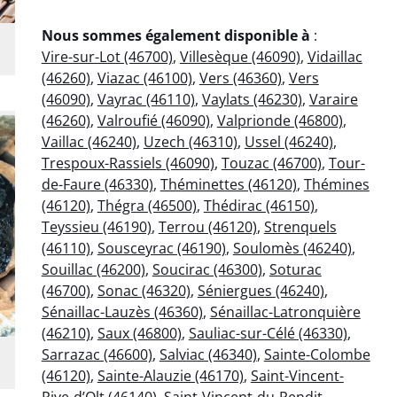
Nous sommes également disponible à
:
Vire-sur-Lot (46700)
,
Villesèque (46090)
,
Vidaillac
(46260)
,
Viazac (46100)
,
Vers (46360)
,
Vers
(46090)
,
Vayrac (46110)
,
Vaylats (46230)
,
Varaire
(46260)
,
Valroufié (46090)
,
Valprionde (46800)
,
Vaillac (46240)
,
Uzech (46310)
,
Ussel (46240)
,
Trespoux-Rassiels (46090)
,
Touzac (46700)
,
Tour-
de-Faure (46330)
,
Théminettes (46120)
,
Thémines
(46120)
,
Thégra (46500)
,
Thédirac (46150)
,
Teyssieu (46190)
,
Terrou (46120)
,
Strenquels
(46110)
,
Sousceyrac (46190)
,
Soulomès (46240)
,
Souillac (46200)
,
Soucirac (46300)
,
Soturac
(46700)
,
Sonac (46320)
,
Séniergues (46240)
,
Sénaillac-Lauzès (46360)
,
Sénaillac-Latronquière
(46210)
,
Saux (46800)
,
Sauliac-sur-Célé (46330)
,
Sarrazac (46600)
,
Salviac (46340)
,
Sainte-Colombe
(46120)
,
Sainte-Alauzie (46170)
,
Saint-Vincent-
Rive-d’Olt (46140)
,
Saint-Vincent-du-Pendit