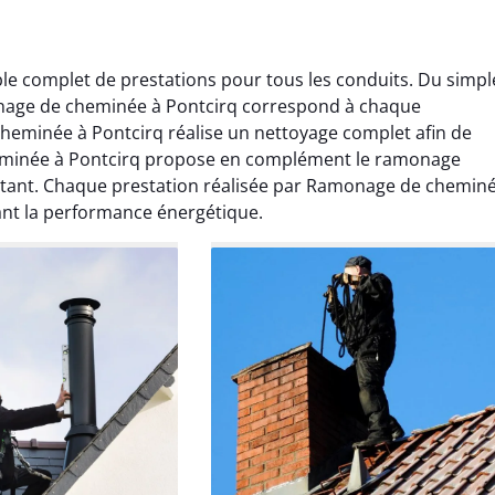
 complet de prestations pour tous les conduits. Du simpl
nage de cheminée à Pontcirq correspond à chaque
heminée à Pontcirq réalise un nettoyage complet afin de
minée à Pontcirq propose en complément le ramonage
tant. Chaque prestation réalisée par Ramonage de cheminé
Lavigne
Anthony Caron
ant la performance énergétique.
ier 2026
14 juin 2025
age réalisé dans
Très bon service de ramonage
 efficace, propre et
débistrage. Le conduit était très
 surprise. Je
encrassé et tout a été nettoyé
mande.
parfaitement. Travail soigné.