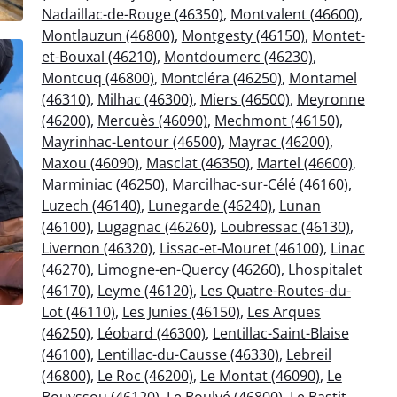
Nadaillac-de-Rouge (46350)
,
Montvalent (46600)
,
Montlauzun (46800)
,
Montgesty (46150)
,
Montet-
et-Bouxal (46210)
,
Montdoumerc (46230)
,
Montcuq (46800)
,
Montcléra (46250)
,
Montamel
(46310)
,
Milhac (46300)
,
Miers (46500)
,
Meyronne
(46200)
,
Mercuès (46090)
,
Mechmont (46150)
,
Mayrinhac-Lentour (46500)
,
Mayrac (46200)
,
Maxou (46090)
,
Masclat (46350)
,
Martel (46600)
,
Marminiac (46250)
,
Marcilhac-sur-Célé (46160)
,
Luzech (46140)
,
Lunegarde (46240)
,
Lunan
(46100)
,
Lugagnac (46260)
,
Loubressac (46130)
,
Livernon (46320)
,
Lissac-et-Mouret (46100)
,
Linac
(46270)
,
Limogne-en-Quercy (46260)
,
Lhospitalet
(46170)
,
Leyme (46120)
,
Les Quatre-Routes-du-
Lot (46110)
,
Les Junies (46150)
,
Les Arques
(46250)
,
Léobard (46300)
,
Lentillac-Saint-Blaise
(46100)
,
Lentillac-du-Causse (46330)
,
Lebreil
(46800)
,
Le Roc (46200)
,
Le Montat (46090)
,
Le
Bouyssou (46120)
,
Le Boulvé (46800)
,
Le Bastit