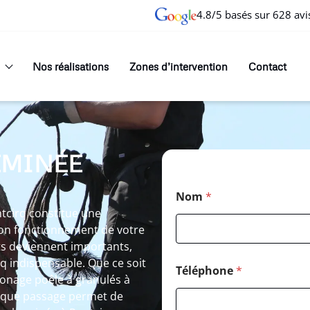
4.8/5 basés sur 628 avi
Nos réalisations
Zones d’intervention
Contact
EMINÉE
Nom
*
tcirq constitue une
on fonctionnement de votre
nts deviennent importants,
 indispensable. Que ce soit
Téléphone
*
onage poêle à granulés à
haque passage permet de