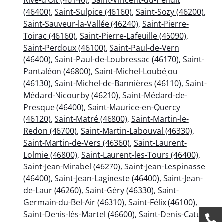
(46400)
,
Saint-Sulpice (46160)
,
Saint-Sozy (46200)
,
Saint-Sauveur-la-Vallée (46240)
,
Saint-Pierre-
Toirac (46160)
,
Saint-Pierre-Lafeuille (46090)
,
Saint-Perdoux (46100)
,
Saint-Paul-de-Vern
(46400)
,
Saint-Paul-de-Loubressac (46170)
,
Saint-
Pantaléon (46800)
,
Saint-Michel-Loubéjou
(46130)
,
Saint-Michel-de-Bannières (46110)
,
Saint-
Médard-Nicourby (46210)
,
Saint-Médard-de-
Presque (46400)
,
Saint-Maurice-en-Quercy
(46120)
,
Saint-Matré (46800)
,
Saint-Martin-le-
Redon (46700)
,
Saint-Martin-Labouval (46330)
,
Saint-Martin-de-Vers (46360)
,
Saint-Laurent-
Lolmie (46800)
,
Saint-Laurent-les-Tours (46400)
,
Saint-Jean-Mirabel (46270)
,
Saint-Jean-Lespinasse
(46400)
,
Saint-Jean-Lagineste (46400)
,
Saint-Jean-
de-Laur (46260)
,
Saint-Géry (46330)
,
Saint-
Germain-du-Bel-Air (46310)
,
Saint-Félix (46100)
,
Saint-Denis-lès-Martel (46600)
,
Saint-Denis-Catus