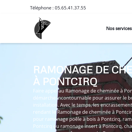
Téléphone :
05.65.41.37.55
Nos services
RAMONAGE DE CH
À PONTCIRQ
Faire appel au Ramonage de cheminée à Pon
démarche incontournable pour assurer le b
installation. Avec le temps, les encrasseme
rendant le Ramonage de cheminée à Pontcirq
pour ramonage poêle à bois à Pontcirq, ram
Pontcirq ou ramonage insert à Pontcirq, c