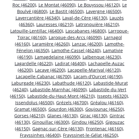
Roc (46200)
,
Le Montat (46090)
,
Le Bouyssou (46120)
,
Le
Boulvé (46800)
,
Le Bastit (46500)
,
Lavergne (46500)
,
Lavercantière (46340)
,
Laval-de-Cère (46130)
,
Lauzès
(46360)
,
Lauresses (46210)
,
Latronquière (46210)
,
Latouille-Lentillac (46400)
,
Lascabanes (46800)
,
Larroque-
Toirac (46160)
,
Laroque-des-Arcs (46090)
,
Larnagol
(46160)
,
Laramière (46260)
,
Lanzac (46200)
,
Lamothe-
Fénelon (46350)
,
Lamothe-Cassel (46240)
,
Lamativie
(46190)
,
Lamagdelaine (46090)
,
Lalbenque (46230)
,
Lagardelle (46220)
,
Ladirat (46400)
,
Lachapelle-Auzac
(46200)
,
Lacave (46200)
,
Lacapelle-Marival (46120)
,
Lacapelle-Cabanac (46700)
,
Lacam-d’Ourcet (46190)
,
Laburgade (46230)
,
Labathude (46120)
,
Labastide-Murat
(46240)
,
Labastide-Marnhac (46090)
,
Labastide-du-Vert
(46150)
,
Labastide-du-Haut-Mont (46210)
,
Issepts (46320)
,
Issendolus (46500)
,
Grézels (46700)
,
Gréalou (46160)
,
Gramat (46500)
,
Gourdon (46300)
,
Goujounac (46250)
,
Gorses (46210)
,
Glanes (46130)
,
Girac (46130)
,
Gintrac
(46130)
,
Ginouillac (46300)
,
Gindou (46250)
,
Gigouzac
(46150)
,
Gagnac-sur-Cère (46130)
,
Frontenac (46160)
,
Frayssinhes (46400)
,
Frayssinet-le-Gélat (46250)
,