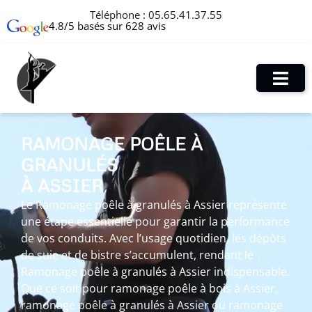
Téléphone :
05.65.41.37.55
4.8/5 basés sur 628 avis
RAMONAGE POÊLE À
GRANULÉS
À ASSIER
Le Ramonage poêle à granulés à Assier représente
une étape essentielle pour garantir la performance
de vos conduits. Avec l’usage quotidien, les dépôts
de suie et de bistre s’accumulent, rendant le
Ramonage poêle à granulés à Assier indispensable.
Que ce soit pour ramonage poêle à bois à Assier,
ramonage poêle à granulés à Assier ou ramonage