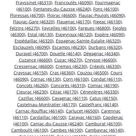
Frayssinet (46310)
,
Francoulès (46090)
,
Fourmagnac
(46100)
,
Fontanes-du-Causse (46240)
,
Fons (46100)
,
Floressas (46700)
,
Floirac (46600)
,
Flaujac-Poujols (46090)
,
Flaujac-Gare (46320)
,
Flaugnac (46170)
,
Figeac (46100)
,
Felzins (46270)
,
Faycelles (46100)
,
Fargues (46800)
,
Fajoles
(46300)
,
Estal (46130)
,
Espeyroux (46120)
,
Espère (46090)
,
Espédaillac (46320)
,
Espagnac-Sainte-Eulalie (46320)
,
Esclauzels (46090)
,
Escamps (46230)
,
Durbans (46320)
,
Duravel (46700)
,
Douelle (46140)
,
Dégagnac (46340)
,
Cuzance (46600)
,
Cuzac (46270)
,
Creysse (46600)
,
Cressensac (46600)
,
Cremps (46230)
,
Crégols (46330)
,
Crayssac (46150)
,
Cras (46360)
,
Couzou (46500)
,
Cours
(46090)
,
Cornac (46130)
,
Corn (46100)
,
Condat (46110)
,
Concots (46260)
,
Concorès (46310)
,
Comiac (46190)
,
Cieurac (46230)
,
Cézac (46170)
,
Cénevières (46330)
,
Cazillac (46600)
,
Cavagnac (46110)
,
Catus (46150)
,
Castelnau-Montratier (46170)
,
Castelfranc (46140)
,
Carnac-Rouffiac (46140)
,
Carlucet (46500)
,
Carennac
(46110)
,
Cardaillac (46100)
,
Carayac (46160)
,
Capdenac
(46100)
,
Caniac-du-Causse (46240)
,
Camburat (46100)
,
Camboulit (46100)
,
Cambes (46100)
,
Cambayrac (46140)
,