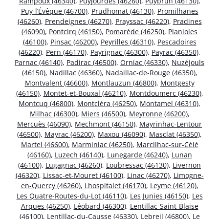
Rampoux (46340)
,
Puyjourdes (46260)
,
Puybrun (46130)
,
Puy-l’Évêque (46700)
,
Prudhomat (46130)
,
Promilhanes
(46260)
,
Prendeignes (46270)
,
Prayssac (46220)
,
Pradines
(46090)
,
Pontcirq (46150)
,
Pomarède (46250)
,
Planioles
(46100)
,
Pinsac (46200)
,
Peyrilles (46310)
,
Pescadoires
(46220)
,
Pern (46170)
,
Payrignac (46300)
,
Payrac (46350)
,
Parnac (46140)
,
Padirac (46500)
,
Orniac (46330)
,
Nuzéjouls
(46150)
,
Nadillac (46360)
,
Nadaillac-de-Rouge (46350)
,
Montvalent (46600)
,
Montlauzun (46800)
,
Montgesty
(46150)
,
Montet-et-Bouxal (46210)
,
Montdoumerc (46230)
,
Montcuq (46800)
,
Montcléra (46250)
,
Montamel (46310)
,
Milhac (46300)
,
Miers (46500)
,
Meyronne (46200)
,
Mercuès (46090)
,
Mechmont (46150)
,
Mayrinhac-Lentour
(46500)
,
Mayrac (46200)
,
Maxou (46090)
,
Masclat (46350)
,
Martel (46600)
,
Marminiac (46250)
,
Marcilhac-sur-Célé
(46160)
,
Luzech (46140)
,
Lunegarde (46240)
,
Lunan
(46100)
,
Lugagnac (46260)
,
Loubressac (46130)
,
Livernon
(46320)
,
Lissac-et-Mouret (46100)
,
Linac (46270)
,
Limogne-
en-Quercy (46260)
,
Lhospitalet (46170)
,
Leyme (46120)
,
Les Quatre-Routes-du-Lot (46110)
,
Les Junies (46150)
,
Les
Arques (46250)
,
Léobard (46300)
,
Lentillac-Saint-Blaise
(46100)
,
Lentillac-du-Causse (46330)
,
Lebreil (46800)
,
Le