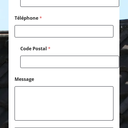
m
a
i
l
Téléphone
*
N
o
m
Code Postal
*
Message