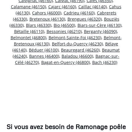
Calvignac (46160)
,
Calviac (46190)
,
Calès (46350)
,
Calamane (46150)
,
Cajarc (46160)
,
Caillac (46140)
,
Cahus
(46130)
,
Cahors (46000)
,
Cadrieu (46160)
,
Cabrerets
(46330)
,
Bretenoux (46130)
,
Brengues (46320)
,
Bouziès
(46330)
,
Blars (46330)
,
Bio (46500)
,
Biars-sur-Cère (46130)
,
Bétaille (46110)
,
Bessonies (46210)
,
Berganty (46090)
,
Belmontet (46800)
,
Belmont-Sainte-Foi (46230)
,
Belmont-
Bretenoux (46130)
,
Belfort-du-Quercy (46230)
,
Bélaye
(46140)
,
Béduer (46100)
,
Beauregard (46260)
,
Beaumat
(46240)
,
Bannes (46400)
,
Baladou (46600)
,
Bagnac-sur-
Célé (46270)
,
Bagat-en-Quercy (46800)
,
Bach (46230)
Si vous avez besoin de Ramonage poêle