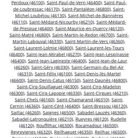
Perdoux (46100)
,
Saint-Paul-de-Vern (46400)
,
Saint-Paul-
de-Loubressac (46170)
,
Saint-Pantaléon (46800)
,
Saint-
Michel-Loubéjou (46130)
,
Saint-Michel-de-Bannières
(46110)
,
Saint-Médard-Nicourby (46210)
,
Saint-Médard-
de-Presque (46400)
,
Saint-Maurice-en-Quercy (46120)
,
Saint-Matré (46800)
,
Saint-Martin-le-Redon (46700)
,
Saint-
Martin-Labouval (46330)
,
Saint-Martin-de-Vers (46360)
,
Saint-Laurent-Lolmie (46800)
,
Saint-Laurent-les-Tours
(46400)
,
Saint-Jean-Mirabel (46270)
,
Saint-Jean-Lespinasse
(46400)
,
Saint-Jean-Lagineste (46400)
,
Saint-Jean-de-Laur
(46260)
,
Saint-Géry (46330)
,
Saint-Germain-du-Bel-Air
(46310)
,
Saint-Félix (46100)
,
Saint-Denis-lès-Martel
(46600)
,
Saint-Denis-Catus (46150)
,
Saint-Daunès (46800)
,
Saint-Cirq-Souillaguet (46300)
,
Saint-Cirq-Madelon
(46300)
,
Saint-Cirq-Lapopie (46330)
,
Saint-Cirgues (46210)
,
Saint-Chels (46160)
,
Saint-Chamarand (46310)
,
Saint-
Cernin (46360)
,
Saint-Céré (46400)
,
Saint-Bressou (46120)
,
Saillac (46260)
,
Saignes (46500)
,
Sabadel-Lauzès (46360)
,
Sabadel-Latronquière (46210)
,
Rueyres (46120)
,
Rudelle
(46120)
,
Rouffilhac (46300)
,
Rocamadour (46500)
,
Reyrevignes (46320)
,
Reilhaguet (46350)
,
Reilhac (46500)
,