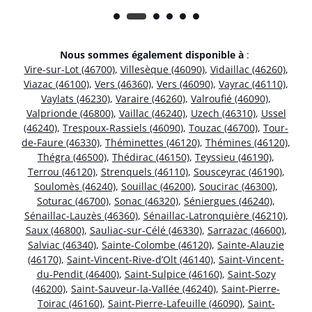
Nous sommes également disponible à
:
Vire-sur-Lot (46700)
,
Villesèque (46090)
,
Vidaillac (46260)
,
Viazac (46100)
,
Vers (46360)
,
Vers (46090)
,
Vayrac (46110)
,
Vaylats (46230)
,
Varaire (46260)
,
Valroufié (46090)
,
Valprionde (46800)
,
Vaillac (46240)
,
Uzech (46310)
,
Ussel
(46240)
,
Trespoux-Rassiels (46090)
,
Touzac (46700)
,
Tour-
de-Faure (46330)
,
Théminettes (46120)
,
Thémines (46120)
,
Thégra (46500)
,
Thédirac (46150)
,
Teyssieu (46190)
,
Terrou (46120)
,
Strenquels (46110)
,
Sousceyrac (46190)
,
Soulomès (46240)
,
Souillac (46200)
,
Soucirac (46300)
,
Soturac (46700)
,
Sonac (46320)
,
Séniergues (46240)
,
Sénaillac-Lauzès (46360)
,
Sénaillac-Latronquière (46210)
,
Saux (46800)
,
Sauliac-sur-Célé (46330)
,
Sarrazac (46600)
,
Salviac (46340)
,
Sainte-Colombe (46120)
,
Sainte-Alauzie
(46170)
,
Saint-Vincent-Rive-d’Olt (46140)
,
Saint-Vincent-
du-Pendit (46400)
,
Saint-Sulpice (46160)
,
Saint-Sozy
(46200)
,
Saint-Sauveur-la-Vallée (46240)
,
Saint-Pierre-
Toirac (46160)
,
Saint-Pierre-Lafeuille (46090)
,
Saint-