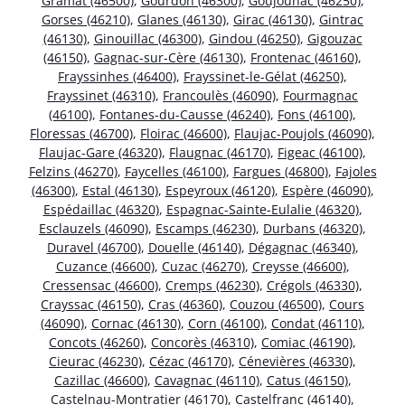
Gramat (46500)
,
Gourdon (46300)
,
Goujounac (46250)
,
Gorses (46210)
,
Glanes (46130)
,
Girac (46130)
,
Gintrac
(46130)
,
Ginouillac (46300)
,
Gindou (46250)
,
Gigouzac
(46150)
,
Gagnac-sur-Cère (46130)
,
Frontenac (46160)
,
Frayssinhes (46400)
,
Frayssinet-le-Gélat (46250)
,
Frayssinet (46310)
,
Francoulès (46090)
,
Fourmagnac
(46100)
,
Fontanes-du-Causse (46240)
,
Fons (46100)
,
Floressas (46700)
,
Floirac (46600)
,
Flaujac-Poujols (46090)
,
Flaujac-Gare (46320)
,
Flaugnac (46170)
,
Figeac (46100)
,
Felzins (46270)
,
Faycelles (46100)
,
Fargues (46800)
,
Fajoles
(46300)
,
Estal (46130)
,
Espeyroux (46120)
,
Espère (46090)
,
Espédaillac (46320)
,
Espagnac-Sainte-Eulalie (46320)
,
Esclauzels (46090)
,
Escamps (46230)
,
Durbans (46320)
,
Duravel (46700)
,
Douelle (46140)
,
Dégagnac (46340)
,
Cuzance (46600)
,
Cuzac (46270)
,
Creysse (46600)
,
Cressensac (46600)
,
Cremps (46230)
,
Crégols (46330)
,
Crayssac (46150)
,
Cras (46360)
,
Couzou (46500)
,
Cours
(46090)
,
Cornac (46130)
,
Corn (46100)
,
Condat (46110)
,
Concots (46260)
,
Concorès (46310)
,
Comiac (46190)
,
Cieurac (46230)
,
Cézac (46170)
,
Cénevières (46330)
,
Cazillac (46600)
,
Cavagnac (46110)
,
Catus (46150)
,
Castelnau-Montratier (46170)
,
Castelfranc (46140)
,