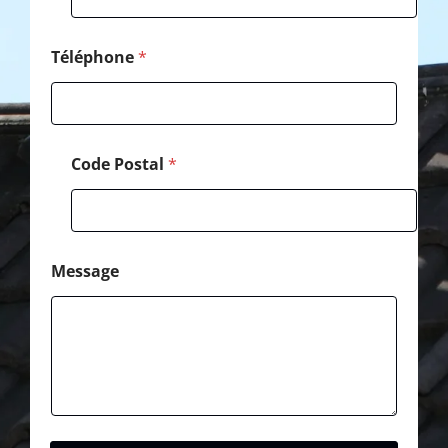
a
l
C
Téléphone
*
o
d
e
Code Postal
*
Message