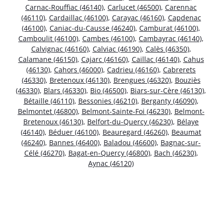
Carnac-Rouffiac (46140)
,
Carlucet (46500)
,
Carennac
(46110)
,
Cardaillac (46100)
,
Carayac (46160)
,
Capdenac
(46100)
,
Caniac-du-Causse (46240)
,
Camburat (46100)
,
Camboulit (46100)
,
Cambes (46100)
,
Cambayrac (46140)
,
Calvignac (46160)
,
Calviac (46190)
,
Calès (46350)
,
Calamane (46150)
,
Cajarc (46160)
,
Caillac (46140)
,
Cahus
(46130)
,
Cahors (46000)
,
Cadrieu (46160)
,
Cabrerets
(46330)
,
Bretenoux (46130)
,
Brengues (46320)
,
Bouziès
(46330)
,
Blars (46330)
,
Bio (46500)
,
Biars-sur-Cère (46130)
,
Bétaille (46110)
,
Bessonies (46210)
,
Berganty (46090)
,
Belmontet (46800)
,
Belmont-Sainte-Foi (46230)
,
Belmont-
Bretenoux (46130)
,
Belfort-du-Quercy (46230)
,
Bélaye
(46140)
,
Béduer (46100)
,
Beauregard (46260)
,
Beaumat
(46240)
,
Bannes (46400)
,
Baladou (46600)
,
Bagnac-sur-
Célé (46270)
,
Bagat-en-Quercy (46800)
,
Bach (46230)
,
Aynac (46120)