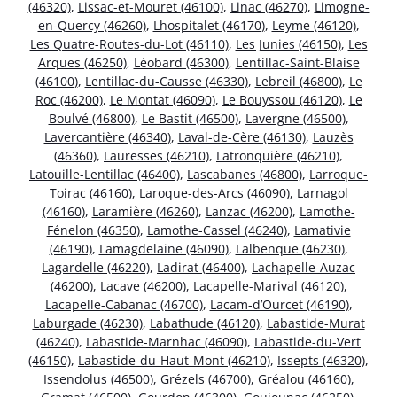
(46320)
,
Lissac-et-Mouret (46100)
,
Linac (46270)
,
Limogne-
en-Quercy (46260)
,
Lhospitalet (46170)
,
Leyme (46120)
,
Les Quatre-Routes-du-Lot (46110)
,
Les Junies (46150)
,
Les
Arques (46250)
,
Léobard (46300)
,
Lentillac-Saint-Blaise
(46100)
,
Lentillac-du-Causse (46330)
,
Lebreil (46800)
,
Le
Roc (46200)
,
Le Montat (46090)
,
Le Bouyssou (46120)
,
Le
Boulvé (46800)
,
Le Bastit (46500)
,
Lavergne (46500)
,
Lavercantière (46340)
,
Laval-de-Cère (46130)
,
Lauzès
(46360)
,
Lauresses (46210)
,
Latronquière (46210)
,
Latouille-Lentillac (46400)
,
Lascabanes (46800)
,
Larroque-
Toirac (46160)
,
Laroque-des-Arcs (46090)
,
Larnagol
(46160)
,
Laramière (46260)
,
Lanzac (46200)
,
Lamothe-
Fénelon (46350)
,
Lamothe-Cassel (46240)
,
Lamativie
(46190)
,
Lamagdelaine (46090)
,
Lalbenque (46230)
,
Lagardelle (46220)
,
Ladirat (46400)
,
Lachapelle-Auzac
(46200)
,
Lacave (46200)
,
Lacapelle-Marival (46120)
,
Lacapelle-Cabanac (46700)
,
Lacam-d’Ourcet (46190)
,
Laburgade (46230)
,
Labathude (46120)
,
Labastide-Murat
(46240)
,
Labastide-Marnhac (46090)
,
Labastide-du-Vert
(46150)
,
Labastide-du-Haut-Mont (46210)
,
Issepts (46320)
,
Issendolus (46500)
,
Grézels (46700)
,
Gréalou (46160)
,