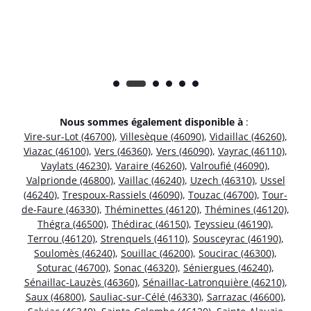
Nous sommes également disponible à
:
Vire-sur-Lot (46700)
,
Villesèque (46090)
,
Vidaillac (46260)
,
Viazac (46100)
,
Vers (46360)
,
Vers (46090)
,
Vayrac (46110)
,
Vaylats (46230)
,
Varaire (46260)
,
Valroufié (46090)
,
Valprionde (46800)
,
Vaillac (46240)
,
Uzech (46310)
,
Ussel
(46240)
,
Trespoux-Rassiels (46090)
,
Touzac (46700)
,
Tour-
de-Faure (46330)
,
Théminettes (46120)
,
Thémines (46120)
,
Thégra (46500)
,
Thédirac (46150)
,
Teyssieu (46190)
,
Terrou (46120)
,
Strenquels (46110)
,
Sousceyrac (46190)
,
Soulomès (46240)
,
Souillac (46200)
,
Soucirac (46300)
,
Soturac (46700)
,
Sonac (46320)
,
Séniergues (46240)
,
Sénaillac-Lauzès (46360)
,
Sénaillac-Latronquière (46210)
,
Saux (46800)
,
Sauliac-sur-Célé (46330)
,
Sarrazac (46600)
,