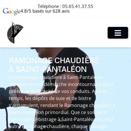
Téléphone :
05.65.41.37.55
4.8/5 basés sur 628 avis
RAMONAGE CHAUDIÈRE
À SAINT-PANTALÉON
Le Ramonage chaudière à Saint-Pantaléon
représente une démarche incontournable pour
préserver l’efficacité de vos conduits. Avec le
temps, les dépôts de suie et de bistre
s’accumulent, rendant le Ramonage chaudière à
Saint-Pantaléon primordial. Que ce soit pour
ramonage débistrage à Saint-Pantaléon ou tout
autre Ramonage chaudière, chaque passage