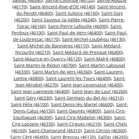
Salviac (46340)
,
Sainte-Colombe (46120)
,
Sainte-Alauzie
(46170)
,
Saint-Vincent-Rive-d’Olt (46140)
,
Saint-Vincent-
du-Pendit (46400)
,
Saint-Sulpice (46160)
,
Saint-Sozy
(46200)
,
Saint-Sauveur-la-Vallée (46240)
,
Saint-Pierre-
Toirac (46160)
,
Saint-Pierre-Lafeuille (46090)
,
Saint-
Perdoux (46100)
,
Saint-Paul-de-Vern (46400)
,
Saint-Paul-
de-Loubressac (46170)
,
Saint-Michel-Loubéjou (46130)
,
Saint-Michel-de-Bannières (46110)
,
Saint-Médard-
Nicourby (46210)
,
Saint-Médard-de-Presque (46400)
,
Saint-Maurice-en-Quercy (46120)
,
Saint-Matré (46800)
,
Saint-Martin-le-Redon (46700)
,
Saint-Martin-Labouval
(46330)
,
Saint-Martin-de-Vers (46360)
,
Saint-Laurent-
Lolmie (46800)
,
Saint-Laurent-les-Tours (46400)
,
Saint-
Jean-Mirabel (46270)
,
Saint-Jean-Lespinasse (46400)
,
Saint-Jean-Lagineste (46400)
,
Saint-Jean-de-Laur (46260)
,
Saint-Géry (46330)
,
Saint-Germain-du-Bel-Air (46310)
,
Saint-Félix (46100)
,
Saint-Denis-lès-Martel (46600)
,
Saint-
Denis-Catus (46150)
,
Saint-Daunès (46800)
,
Saint-Cirq-
Souillaguet (46300)
,
Saint-Cirq-Madelon (46300)
,
Saint-
Cirq-Lapopie (46330)
,
Saint-Cirgues (46210)
,
Saint-Chels
(46160)
,
Saint-Chamarand (46310)
,
Saint-Cernin (46360)
,
Saint-Céré (46400)
,
Saint-Bressou (46120)
,
Saillac (46260)
,