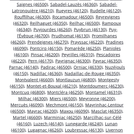
Saignes (46500)
,
Sabadel-Lauzès (46360)
,
Sabadel-
Latronquière (46210)
,
Rueyres (46120)
,
Rudelle (46120)
,
Rouffilhac (46300)
,
Rocamadour (46500)
,
Reyrevignes
(46320)
,
Reilhaguet (46350)
,
Reilhac (46500)
,
Rampoux
(46340)
,
Puyjourdes (46260)
,
Puybrun (46130)
,
Puy-
l’Évêque (46700)
,
Prudhomat (46130)
,
Promilhanes
(46260)
,
Prendeignes (46270)
,
Prayssac (46220)
,
Pradines
(46090)
,
Pontcirq (46150)
,
Pomarède (46250)
,
Planioles
(46100)
,
Pinsac (46200)
,
Peyrilles (46310)
,
Pescadoires
(46220)
,
Pern (46170)
,
Payrignac (46300)
,
Payrac (46350)
,
Parnac (46140)
,
Padirac (46500)
,
Orniac (46330)
,
Nuzéjouls
(46150)
,
Nadillac (46360)
,
Nadaillac-de-Rouge (46350)
,
Montvalent (46600)
,
Montlauzun (46800)
,
Montgesty
(46150)
,
Montet-et-Bouxal (46210)
,
Montdoumerc (46230)
,
Montcuq (46800)
,
Montcléra (46250)
,
Montamel (46310)
,
Milhac (46300)
,
Miers (46500)
,
Meyronne (46200)
,
Mercuès (46090)
,
Mechmont (46150)
,
Mayrinhac-Lentour
(46500)
,
Mayrac (46200)
,
Maxou (46090)
,
Masclat (46350)
,
Martel (46600)
,
Marminiac (46250)
,
Marcilhac-sur-Célé
(46160)
,
Luzech (46140)
,
Lunegarde (46240)
,
Lunan
(46100)
,
Lugagnac (46260)
,
Loubressac (46130)
,
Livernon