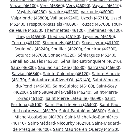
Viazac (46100)
,
Vers (46360)
,
Vers (46090)
,
Vayrac (46110)
,
Vaylats (46230)
,
Varaire (46260)
,
Valroufié (46090)
,
Valprionde (46800)
,
Vaillac (46240)
,
Uzech (46310)
,
Ussel
(46240)
,
Trespoux-Rassiels (46090)
,
Touzac (46700)
,
Tour-
de-Faure (46330)
,
Théminettes (46120)
,
Thémines (46120)
,
Thégra (46500)
,
Thédirac (46150)
,
Teyssieu (46190)
,
Terrou (46120)
,
Strenquels (46110)
,
Sousceyrac (46190)
,
Soulomès (46240)
,
Souillac (46200)
,
Soucirac (46300)
,
Soturac (46700)
,
Sonac (46320)
,
Séniergues (46240)
,
Sénaillac-Lauzès (46360)
,
Sénaillac-Latronquière (46210)
,
Saux (46800)
,
Sauliac-sur-Célé (46330)
,
Sarrazac (46600)
,
Salviac (46340)
,
Sainte-Colombe (46120)
,
Sainte-Alauzie
(46170)
,
Saint-Vincent-Rive-d’Olt (46140)
,
Saint-Vincent-
du-Pendit (46400)
,
Saint-Sulpice (46160)
,
Saint-Sozy
(46200)
,
Saint-Sauveur-la-Vallée (46240)
,
Saint-Pierre-
Toirac (46160)
,
Saint-Pierre-Lafeuille (46090)
,
Saint-
Perdoux (46100)
,
Saint-Paul-de-Vern (46400)
,
Saint-Paul-
de-Loubressac (46170)
,
Saint-Pantaléon (46800)
,
Saint-
Michel-Loubéjou (46130)
,
Saint-Michel-de-Bannières
(46110)
,
Saint-Médard-Nicourby (46210)
,
Saint-Médard-
de-Presque (46400)
,
Saint-Maurice-en-Quercy (46120)
,