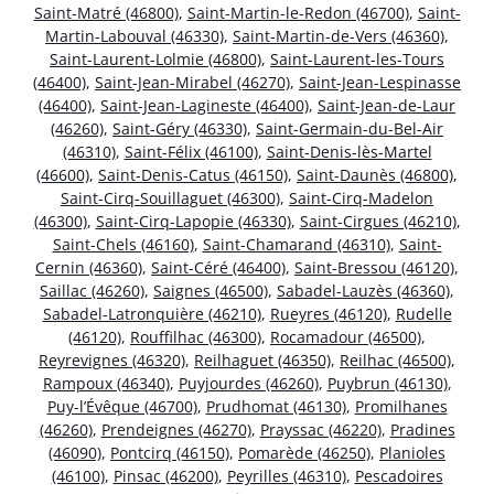
Saint-Matré (46800)
,
Saint-Martin-le-Redon (46700)
,
Saint-
Martin-Labouval (46330)
,
Saint-Martin-de-Vers (46360)
,
Saint-Laurent-Lolmie (46800)
,
Saint-Laurent-les-Tours
(46400)
,
Saint-Jean-Mirabel (46270)
,
Saint-Jean-Lespinasse
(46400)
,
Saint-Jean-Lagineste (46400)
,
Saint-Jean-de-Laur
(46260)
,
Saint-Géry (46330)
,
Saint-Germain-du-Bel-Air
(46310)
,
Saint-Félix (46100)
,
Saint-Denis-lès-Martel
(46600)
,
Saint-Denis-Catus (46150)
,
Saint-Daunès (46800)
,
Saint-Cirq-Souillaguet (46300)
,
Saint-Cirq-Madelon
(46300)
,
Saint-Cirq-Lapopie (46330)
,
Saint-Cirgues (46210)
,
Saint-Chels (46160)
,
Saint-Chamarand (46310)
,
Saint-
Cernin (46360)
,
Saint-Céré (46400)
,
Saint-Bressou (46120)
,
Saillac (46260)
,
Saignes (46500)
,
Sabadel-Lauzès (46360)
,
Sabadel-Latronquière (46210)
,
Rueyres (46120)
,
Rudelle
(46120)
,
Rouffilhac (46300)
,
Rocamadour (46500)
,
Reyrevignes (46320)
,
Reilhaguet (46350)
,
Reilhac (46500)
,
Rampoux (46340)
,
Puyjourdes (46260)
,
Puybrun (46130)
,
Puy-l’Évêque (46700)
,
Prudhomat (46130)
,
Promilhanes
(46260)
,
Prendeignes (46270)
,
Prayssac (46220)
,
Pradines
(46090)
,
Pontcirq (46150)
,
Pomarède (46250)
,
Planioles
(46100)
,
Pinsac (46200)
,
Peyrilles (46310)
,
Pescadoires