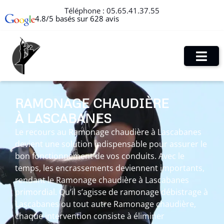
Téléphone :
05.65.41.37.55
4.8/5 basés sur 628 avis
RAMONAGE CHAUDIÈRE
À LASCABANES
Le recours au Ramonage chaudière à Lascabanes
devient une solution indispensable pour assurer le
bon fonctionnement de vos conduits. Avec le
temps, les encrassements deviennent importants,
rendant le Ramonage chaudière à Lascabanes
primordial. Qu’il s’agisse de ramonage débistrage à
Lascabanes ou tout autre Ramonage chaudière,
chaque intervention consiste à éliminer