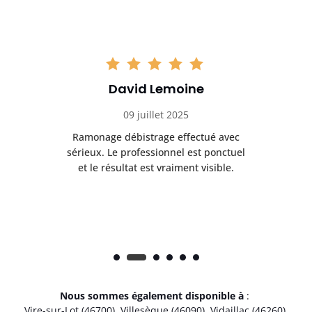
David Lemoine
09 juillet 2025
Ramonage débistrage effectué avec
T
s
sérieux. Le professionnel est ponctuel
et le résultat est vraiment visible.
e
Nous sommes également disponible à
:
Vire-sur-Lot (46700)
,
Villesèque (46090)
,
Vidaillac (46260)
,