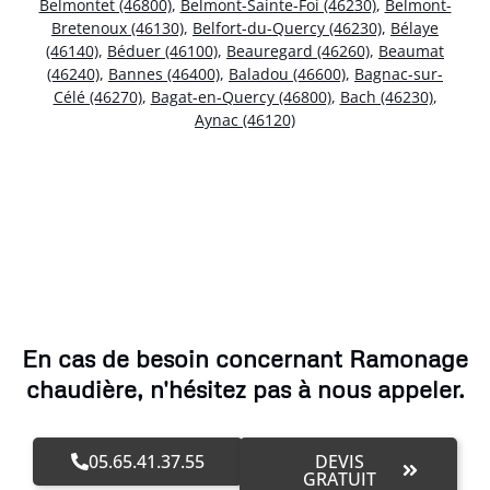
Belmontet (46800)
,
Belmont-Sainte-Foi (46230)
,
Belmont-
Bretenoux (46130)
,
Belfort-du-Quercy (46230)
,
Bélaye
(46140)
,
Béduer (46100)
,
Beauregard (46260)
,
Beaumat
(46240)
,
Bannes (46400)
,
Baladou (46600)
,
Bagnac-sur-
Célé (46270)
,
Bagat-en-Quercy (46800)
,
Bach (46230)
,
Aynac (46120)
En cas de besoin concernant Ramonage
chaudière, n'hésitez pas à nous appeler.
05.65.41.37.55
DEVIS
GRATUIT