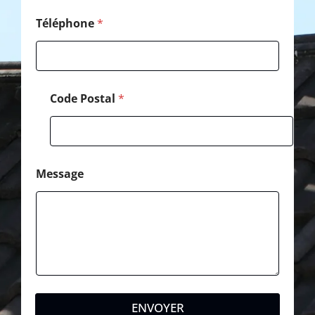
e
Téléphone
*
Code Postal
*
Message
ENVOYER