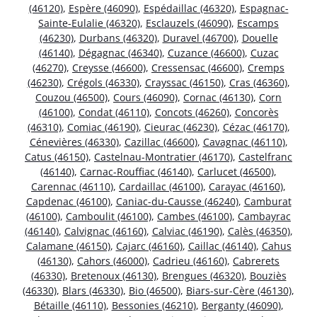
(46120)
,
Espère (46090)
,
Espédaillac (46320)
,
Espagnac-
Sainte-Eulalie (46320)
,
Esclauzels (46090)
,
Escamps
(46230)
,
Durbans (46320)
,
Duravel (46700)
,
Douelle
(46140)
,
Dégagnac (46340)
,
Cuzance (46600)
,
Cuzac
(46270)
,
Creysse (46600)
,
Cressensac (46600)
,
Cremps
(46230)
,
Crégols (46330)
,
Crayssac (46150)
,
Cras (46360)
,
Couzou (46500)
,
Cours (46090)
,
Cornac (46130)
,
Corn
(46100)
,
Condat (46110)
,
Concots (46260)
,
Concorès
(46310)
,
Comiac (46190)
,
Cieurac (46230)
,
Cézac (46170)
,
Cénevières (46330)
,
Cazillac (46600)
,
Cavagnac (46110)
,
Catus (46150)
,
Castelnau-Montratier (46170)
,
Castelfranc
(46140)
,
Carnac-Rouffiac (46140)
,
Carlucet (46500)
,
Carennac (46110)
,
Cardaillac (46100)
,
Carayac (46160)
,
Capdenac (46100)
,
Caniac-du-Causse (46240)
,
Camburat
(46100)
,
Camboulit (46100)
,
Cambes (46100)
,
Cambayrac
(46140)
,
Calvignac (46160)
,
Calviac (46190)
,
Calès (46350)
,
Calamane (46150)
,
Cajarc (46160)
,
Caillac (46140)
,
Cahus
(46130)
,
Cahors (46000)
,
Cadrieu (46160)
,
Cabrerets
(46330)
,
Bretenoux (46130)
,
Brengues (46320)
,
Bouziès
(46330)
,
Blars (46330)
,
Bio (46500)
,
Biars-sur-Cère (46130)
,
Bétaille (46110)
,
Bessonies (46210)
,
Berganty (46090)
,