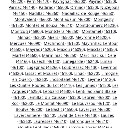
(46220)
,
Pern (46170)
,
Payrignac (46300)
,
Payrac (46350)
,
Parnac (46140)
,
Padirac (46500)
,
Orniac (46330)
,
Nuzéjouls
(46150)
,
Nadillac (46360)
,
Nadaillac-de-Rouge (46350)
,
Montvalent (46600)
,
Montlauzun (46800)
,
Montgesty
(46150)
,
Montet-et-Bouxal (46210)
,
Montdoumerc (46230)
,
Montcuq (46800)
,
Montcléra (46250)
,
Montamel (46310)
,
Milhac (46300)
,
Miers (46500)
,
Meyronne (46200)
,
Mercuès (46090)
,
Mechmont (46150)
,
Mayrinhac-Lentour
(46500)
,
Mayrac (46200)
,
Maxou (46090)
,
Masclat (46350)
,
Martel (46600)
,
Marminiac (46250)
,
Marcilhac-sur-Célé
(46160)
,
Luzech (46140)
,
Lunegarde (46240)
,
Lunan
(46100)
,
Lugagnac (46260)
,
Loubressac (46130)
,
Livernon
(46320)
,
Lissac-et-Mouret (46100)
,
Linac (46270)
,
Limogne-
en-Quercy (46260)
,
Lhospitalet (46170)
,
Leyme (46120)
,
Les Quatre-Routes-du-Lot (46110)
,
Les Junies (46150)
,
Les
Arques (46250)
,
Léobard (46300)
,
Lentillac-Saint-Blaise
(46100)
,
Lentillac-du-Causse (46330)
,
Lebreil (46800)
,
Le
Roc (46200)
,
Le Montat (46090)
,
Le Bouyssou (46120)
,
Le
Boulvé (46800)
,
Le Bastit (46500)
,
Lavergne (46500)
,
Lavercantière (46340)
,
Laval-de-Cère (46130)
,
Lauzès
(46360)
,
Lauresses (46210)
,
Latronquière (46210)
,
Latouille-Lentillac (46400)
,
Larroque-Toirac (46160)
,