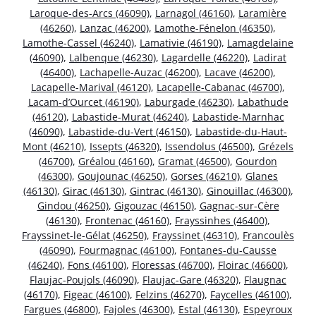
Laroque-des-Arcs (46090)
,
Larnagol (46160)
,
Laramière
(46260)
,
Lanzac (46200)
,
Lamothe-Fénelon (46350)
,
Lamothe-Cassel (46240)
,
Lamativie (46190)
,
Lamagdelaine
(46090)
,
Lalbenque (46230)
,
Lagardelle (46220)
,
Ladirat
(46400)
,
Lachapelle-Auzac (46200)
,
Lacave (46200)
,
Lacapelle-Marival (46120)
,
Lacapelle-Cabanac (46700)
,
Lacam-d’Ourcet (46190)
,
Laburgade (46230)
,
Labathude
(46120)
,
Labastide-Murat (46240)
,
Labastide-Marnhac
(46090)
,
Labastide-du-Vert (46150)
,
Labastide-du-Haut-
Mont (46210)
,
Issepts (46320)
,
Issendolus (46500)
,
Grézels
(46700)
,
Gréalou (46160)
,
Gramat (46500)
,
Gourdon
(46300)
,
Goujounac (46250)
,
Gorses (46210)
,
Glanes
(46130)
,
Girac (46130)
,
Gintrac (46130)
,
Ginouillac (46300)
,
Gindou (46250)
,
Gigouzac (46150)
,
Gagnac-sur-Cère
(46130)
,
Frontenac (46160)
,
Frayssinhes (46400)
,
Frayssinet-le-Gélat (46250)
,
Frayssinet (46310)
,
Francoulès
(46090)
,
Fourmagnac (46100)
,
Fontanes-du-Causse
(46240)
,
Fons (46100)
,
Floressas (46700)
,
Floirac (46600)
,
Flaujac-Poujols (46090)
,
Flaujac-Gare (46320)
,
Flaugnac
(46170)
,
Figeac (46100)
,
Felzins (46270)
,
Faycelles (46100)
,
Fargues (46800)
,
Fajoles (46300)
,
Estal (46130)
,
Espeyroux