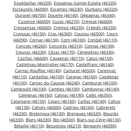
Espédaillac (46320)
,
Espagnac-Sainte-Eulalie (46320)
,
Esclauzels (46090)
,
Escamps (46230)
,
Durbans (46320)
,
Duravel (46700)
,
Douelle (46140)
,
Dégagnac (46340)
,
Cuzance (46600)
,
Cuzac (46270)
,
Creysse (46600)
,
Cressensac (46600)
,
Cremps (46230)
,
Crégols (46330)
,
Crayssac (46150)
,
Cras (46360)
,
Couzou (46500)
,
Cours
(46090)
,
Cornac (46130)
,
Corn (46100)
,
Condat (46110)
,
Concots (46260)
,
Concorès (46310)
,
Comiac (46190)
,
Cieurac (46230)
,
Cézac (46170)
,
Cénevières (46330)
,
Cazillac (46600)
,
Cavagnac (46110)
,
Catus (46150)
,
Castelnau-Montratier (46170)
,
Castelfranc (46140)
,
Carnac-Rouffiac (46140)
,
Carlucet (46500)
,
Carennac
(46110)
,
Cardaillac (46100)
,
Carayac (46160)
,
Capdenac
(46100)
,
Caniac-du-Causse (46240)
,
Camburat (46100)
,
Camboulit (46100)
,
Cambes (46100)
,
Cambayrac (46140)
,
Calvignac (46160)
,
Calviac (46190)
,
Calès (46350)
,
Calamane (46150)
,
Cajarc (46160)
,
Caillac (46140)
,
Cahus
(46130)
,
Cahors (46000)
,
Cadrieu (46160)
,
Cabrerets
(46330)
,
Bretenoux (46130)
,
Brengues (46320)
,
Bouziès
(46330)
,
Blars (46330)
,
Bio (46500)
,
Biars-sur-Cère (46130)
,
Bétaille (46110)
,
Bessonies (46210)
,
Berganty (46090)
,