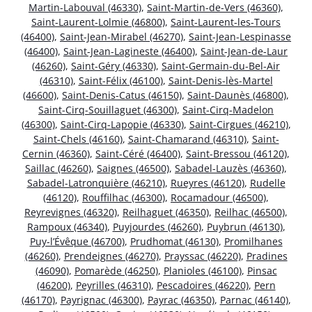
Martin-Labouval (46330)
,
Saint-Martin-de-Vers (46360)
,
Saint-Laurent-Lolmie (46800)
,
Saint-Laurent-les-Tours
(46400)
,
Saint-Jean-Mirabel (46270)
,
Saint-Jean-Lespinasse
(46400)
,
Saint-Jean-Lagineste (46400)
,
Saint-Jean-de-Laur
(46260)
,
Saint-Géry (46330)
,
Saint-Germain-du-Bel-Air
(46310)
,
Saint-Félix (46100)
,
Saint-Denis-lès-Martel
(46600)
,
Saint-Denis-Catus (46150)
,
Saint-Daunès (46800)
,
Saint-Cirq-Souillaguet (46300)
,
Saint-Cirq-Madelon
(46300)
,
Saint-Cirq-Lapopie (46330)
,
Saint-Cirgues (46210)
,
Saint-Chels (46160)
,
Saint-Chamarand (46310)
,
Saint-
Cernin (46360)
,
Saint-Céré (46400)
,
Saint-Bressou (46120)
,
Saillac (46260)
,
Saignes (46500)
,
Sabadel-Lauzès (46360)
,
Sabadel-Latronquière (46210)
,
Rueyres (46120)
,
Rudelle
(46120)
,
Rouffilhac (46300)
,
Rocamadour (46500)
,
Reyrevignes (46320)
,
Reilhaguet (46350)
,
Reilhac (46500)
,
Rampoux (46340)
,
Puyjourdes (46260)
,
Puybrun (46130)
,
Puy-l’Évêque (46700)
,
Prudhomat (46130)
,
Promilhanes
(46260)
,
Prendeignes (46270)
,
Prayssac (46220)
,
Pradines
(46090)
,
Pomarède (46250)
,
Planioles (46100)
,
Pinsac
(46200)
,
Peyrilles (46310)
,
Pescadoires (46220)
,
Pern
(46170)
,
Payrignac (46300)
,
Payrac (46350)
,
Parnac (46140)
,