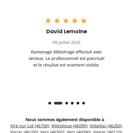
David Lemoine
09 juillet 2025
Ramonage débistrage effectué avec
T
s
sérieux. Le professionnel est ponctuel
et le résultat est vraiment visible.
e
Nous sommes également disponible à
:
Vire-sur-Lot (46700)
,
Villesèque (46090)
,
Vidaillac (46260)
,
Viazac (46100)
,
Vers (46360)
,
Vers (46090)
,
Vayrac (46110)
,