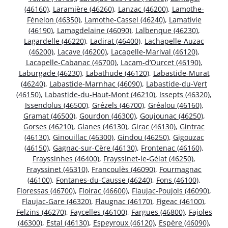
(46160)
,
Laramière (46260)
,
Lanzac (46200)
,
Lamothe-
Fénelon (46350)
,
Lamothe-Cassel (46240)
,
Lamativie
(46190)
,
Lamagdelaine (46090)
,
Lalbenque (46230)
,
Lagardelle (46220)
,
Ladirat (46400)
,
Lachapelle-Auzac
(46200)
,
Lacave (46200)
,
Lacapelle-Marival (46120)
,
Lacapelle-Cabanac (46700)
,
Lacam-d’Ourcet (46190)
,
Laburgade (46230)
,
Labathude (46120)
,
Labastide-Murat
(46240)
,
Labastide-Marnhac (46090)
,
Labastide-du-Vert
(46150)
,
Labastide-du-Haut-Mont (46210)
,
Issepts (46320)
,
Issendolus (46500)
,
Grézels (46700)
,
Gréalou (46160)
,
Gramat (46500)
,
Gourdon (46300)
,
Goujounac (46250)
,
Gorses (46210)
,
Glanes (46130)
,
Girac (46130)
,
Gintrac
(46130)
,
Ginouillac (46300)
,
Gindou (46250)
,
Gigouzac
(46150)
,
Gagnac-sur-Cère (46130)
,
Frontenac (46160)
,
Frayssinhes (46400)
,
Frayssinet-le-Gélat (46250)
,
Frayssinet (46310)
,
Francoulès (46090)
,
Fourmagnac
(46100)
,
Fontanes-du-Causse (46240)
,
Fons (46100)
,
Floressas (46700)
,
Floirac (46600)
,
Flaujac-Poujols (46090)
,
Flaujac-Gare (46320)
,
Flaugnac (46170)
,
Figeac (46100)
,
Felzins (46270)
,
Faycelles (46100)
,
Fargues (46800)
,
Fajoles
(46300)
,
Estal (46130)
,
Espeyroux (46120)
,
Espère (46090)
,