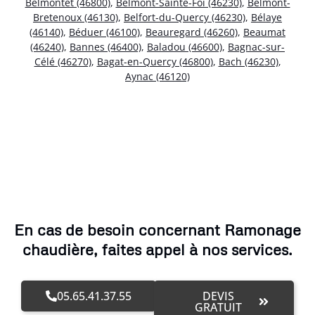
Belmontet (46800)
,
Belmont-Sainte-Foi (46230)
,
Belmont-
Bretenoux (46130)
,
Belfort-du-Quercy (46230)
,
Bélaye
(46140)
,
Béduer (46100)
,
Beauregard (46260)
,
Beaumat
(46240)
,
Bannes (46400)
,
Baladou (46600)
,
Bagnac-sur-
Célé (46270)
,
Bagat-en-Quercy (46800)
,
Bach (46230)
,
Aynac (46120)
En cas de besoin concernant Ramonage
chaudière, faites appel à nos services.
05.65.41.37.55
DEVIS
GRATUIT