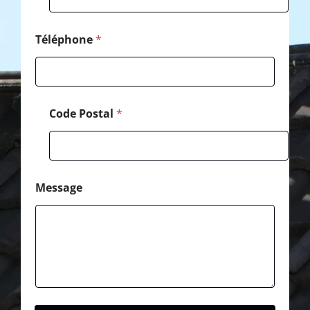
o
m
Téléphone
*
Code Postal
*
Message