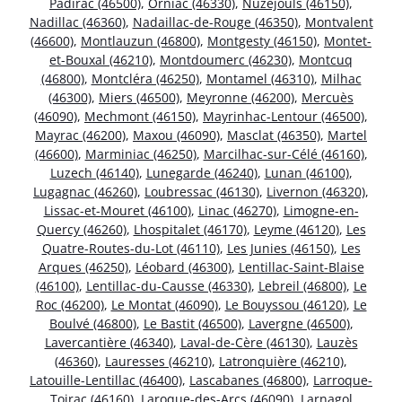
Padirac (46500)
,
Orniac (46330)
,
Nuzéjouls (46150)
,
Nadillac (46360)
,
Nadaillac-de-Rouge (46350)
,
Montvalent
(46600)
,
Montlauzun (46800)
,
Montgesty (46150)
,
Montet-
et-Bouxal (46210)
,
Montdoumerc (46230)
,
Montcuq
(46800)
,
Montcléra (46250)
,
Montamel (46310)
,
Milhac
(46300)
,
Miers (46500)
,
Meyronne (46200)
,
Mercuès
(46090)
,
Mechmont (46150)
,
Mayrinhac-Lentour (46500)
,
Mayrac (46200)
,
Maxou (46090)
,
Masclat (46350)
,
Martel
(46600)
,
Marminiac (46250)
,
Marcilhac-sur-Célé (46160)
,
Luzech (46140)
,
Lunegarde (46240)
,
Lunan (46100)
,
Lugagnac (46260)
,
Loubressac (46130)
,
Livernon (46320)
,
Lissac-et-Mouret (46100)
,
Linac (46270)
,
Limogne-en-
Quercy (46260)
,
Lhospitalet (46170)
,
Leyme (46120)
,
Les
Quatre-Routes-du-Lot (46110)
,
Les Junies (46150)
,
Les
Arques (46250)
,
Léobard (46300)
,
Lentillac-Saint-Blaise
(46100)
,
Lentillac-du-Causse (46330)
,
Lebreil (46800)
,
Le
Roc (46200)
,
Le Montat (46090)
,
Le Bouyssou (46120)
,
Le
Boulvé (46800)
,
Le Bastit (46500)
,
Lavergne (46500)
,
Lavercantière (46340)
,
Laval-de-Cère (46130)
,
Lauzès
(46360)
,
Lauresses (46210)
,
Latronquière (46210)
,
Latouille-Lentillac (46400)
,
Lascabanes (46800)
,
Larroque-
Toirac (46160)
,
Laroque-des-Arcs (46090)
,
Larnagol