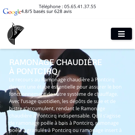
Téléphone :
05.65.41.37.55
4.8/5 basés sur 628 avis
RAMONAGE CHAUDIÈRE
À PONTCIRQ
Le recours au Ramonage chaudière à Pontcirq
devient une étape essentielle pour assurer le bon
fonctionnement de votre système de chauffage.
Avec l’usage quotidien, les dépôts de suie et de
bistre s’accumulent, rendant le Ramonage
chaudière à Pontcirq indispensable. Qu’il s’agisse
de ramonage poêle à bois à Pontcirq, ramonage
poêle à granulés à Pontcirq ou ramonage insert à