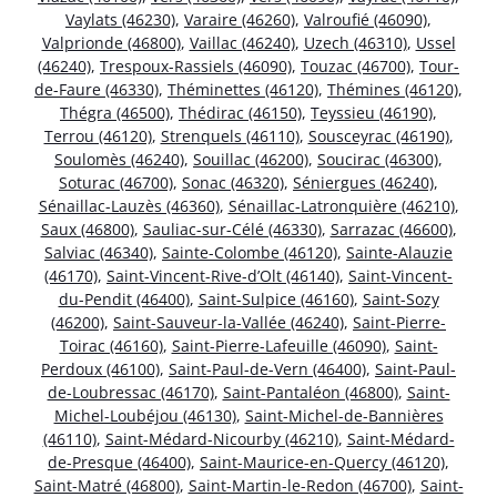
Vaylats (46230)
,
Varaire (46260)
,
Valroufié (46090)
,
Valprionde (46800)
,
Vaillac (46240)
,
Uzech (46310)
,
Ussel
(46240)
,
Trespoux-Rassiels (46090)
,
Touzac (46700)
,
Tour-
de-Faure (46330)
,
Théminettes (46120)
,
Thémines (46120)
,
Thégra (46500)
,
Thédirac (46150)
,
Teyssieu (46190)
,
Terrou (46120)
,
Strenquels (46110)
,
Sousceyrac (46190)
,
Soulomès (46240)
,
Souillac (46200)
,
Soucirac (46300)
,
Soturac (46700)
,
Sonac (46320)
,
Séniergues (46240)
,
Sénaillac-Lauzès (46360)
,
Sénaillac-Latronquière (46210)
,
Saux (46800)
,
Sauliac-sur-Célé (46330)
,
Sarrazac (46600)
,
Salviac (46340)
,
Sainte-Colombe (46120)
,
Sainte-Alauzie
(46170)
,
Saint-Vincent-Rive-d’Olt (46140)
,
Saint-Vincent-
du-Pendit (46400)
,
Saint-Sulpice (46160)
,
Saint-Sozy
(46200)
,
Saint-Sauveur-la-Vallée (46240)
,
Saint-Pierre-
Toirac (46160)
,
Saint-Pierre-Lafeuille (46090)
,
Saint-
Perdoux (46100)
,
Saint-Paul-de-Vern (46400)
,
Saint-Paul-
de-Loubressac (46170)
,
Saint-Pantaléon (46800)
,
Saint-
Michel-Loubéjou (46130)
,
Saint-Michel-de-Bannières
(46110)
,
Saint-Médard-Nicourby (46210)
,
Saint-Médard-
de-Presque (46400)
,
Saint-Maurice-en-Quercy (46120)
,
Saint-Matré (46800)
,
Saint-Martin-le-Redon (46700)
,
Saint-