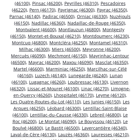
(46100)
,
Pinsac (46200)
,
Peyrilles (46310)
,
Pescadoires
(46220)
,
Pern (46170)
,
Payrignac (46300)
,
Payrac (46350)
,
Parnac (46140)
,
Padirac (46500)
,
Orniac (46330)
,
Nuzéjouls
(46150)
,
Nadillac (46360)
,
Nadaillac-de-Rouge (46350)
,
Montvalent (46600)
,
Montlauzun (46800)
,
Montgesty
(46150)
,
Montet-et-Bouxal (46210)
,
Montdoumerc (46230)
,
Montcuq (46800)
,
Montcléra (46250)
,
Montamel (46310)
,
Milhac (46300)
,
Miers (46500)
,
Meyronne (46200)
,
Mercuès (46090)
,
Mechmont (46150)
,
Mayrinhac-Lentour
(46500)
,
Mayrac (46200)
,
Maxou (46090)
,
Masclat (46350)
,
Martel (46600)
,
Marminiac (46250)
,
Marcilhac-sur-Célé
(46160)
,
Luzech (46140)
,
Lunegarde (46240)
,
Lunan
(46100)
,
Lugagnac (46260)
,
Loubressac (46130)
,
Livernon
(46320)
,
Lissac-et-Mouret (46100)
,
Linac (46270)
,
Limogne-
en-Quercy (46260)
,
Lhospitalet (46170)
,
Leyme (46120)
,
Les Quatre-Routes-du-Lot (46110)
,
Les Junies (46150)
,
Les
Arques (46250)
,
Léobard (46300)
,
Lentillac-Saint-Blaise
(46100)
,
Lentillac-du-Causse (46330)
,
Lebreil (46800)
,
Le
Roc (46200)
,
Le Montat (46090)
,
Le Bouyssou (46120)
,
Le
Boulvé (46800)
,
Le Bastit (46500)
,
Lavercantière (46340)
,
Laval-de-Cère (46130)
,
Lauzès (46360)
,
Lauresses (46210)
,