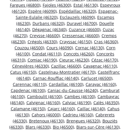
Fargues (46800)
,
Fajoles (46300)
,
Estal (46130)
,
Espeyroux
(46120)
,
Espère (46090)
,
Espédaillac (46320)
,
Espagnac-
Sainte-Eulalie (46320)
,
Esclauzels (46090)
,
Escamps
(46230)
,
Durbans (46320)
,
Duravel (46700)
,
Douelle
(46140)
,
Dégagnac (46340)
,
Cuzance (46600)
,
Cuzac
(46270)
,
Creysse (46600)
,
Cressensac (46600)
,
Cremps
(46230)
,
Crégols (46330)
,
Crayssac (46150)
,
Cras (46360)
,
Couzou (46500)
,
Cours (46090)
,
Cornac (46130)
,
Corn
(46100)
,
Condat (46110)
,
Concots (46260)
,
Concorès
(46310)
,
Comiac (46190)
,
Cieurac (46230)
,
Cézac (46170)
,
Cénevières (46330)
,
Cazillac (46600)
,
Cavagnac (46110)
,
Catus (46150)
,
Castelnau-Montratier (46170)
,
Castelfranc
(46140)
,
Carnac-Rouffiac (46140)
,
Carlucet (46500)
,
Carennac (46110)
,
Cardaillac (46100)
,
Carayac (46160)
,
Capdenac (46100)
,
Caniac-du-Causse (46240)
,
Camburat
(46100)
,
Camboulit (46100)
,
Cambes (46100)
,
Cambayrac
(46140)
,
Calvignac (46160)
,
Calviac (46190)
,
Calès (46350)
,
Calamane (46150)
,
Cajarc (46160)
,
Caillac (46140)
,
Cahus
(46130)
,
Cahors (46000)
,
Cadrieu (46160)
,
Cabrerets
(46330)
,
Bretenoux (46130)
,
Brengues (46320)
,
Bouziès
(46330)
,
Blars (46330)
,
Bio (46500)
,
Biars-sur-Cère (46130)
,