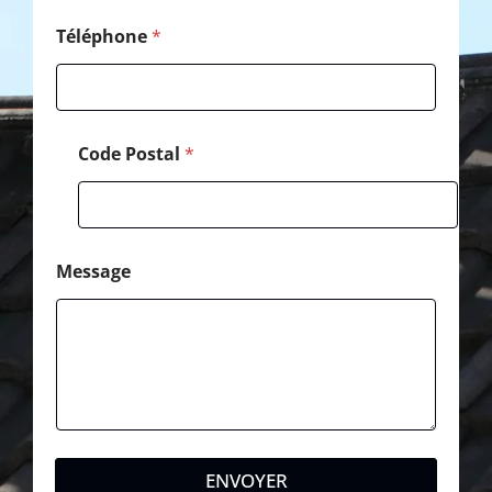
t
a
Téléphone
*
l
Code Postal
*
Message
ENVOYER