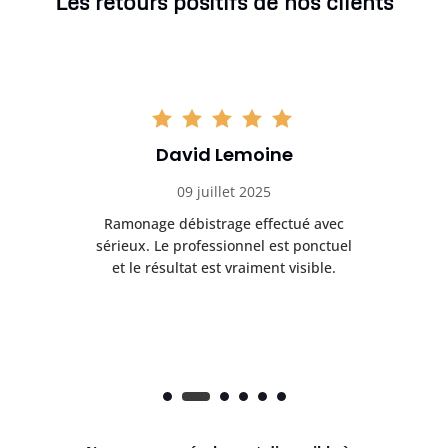
Les retours positifs de nos clients
David Lemoine
09 juillet 2025
Ramonage débistrage effectué avec
T
s
sérieux. Le professionnel est ponctuel
et le résultat est vraiment visible.
e