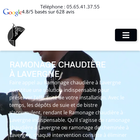
Téléphone :
05.65.41.37.55
4.8/5 basés sur 628 avis
RAMONAGE CHAUDIÈRE
À LAVERGNE
Faire appel au Ramonage chaudière à Lavergne
constitue une solution indispensable pour
préserver l’efficacité de votre installation. Avec le
temps, les dépôts de suie et de bistre
s’accumulent, rendant le Ramonage chaudière à
Lavergne indispensable. Qu’il s’agisse de ramonage
chaudière à Lavergne ou ramonage de cheminée à
Lavergne, chaque intervention consiste à éliminer