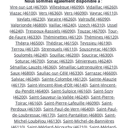
Nous sommes également disponible à
:
Vire-sur-Lot (46700)
,
Villesèque (46090)
,
Vidaillac (46260)
,
Viazac (46100)
,
Vers (46360)
,
Vers (46090)
,
Vayrac (46110)
,
Vaylats (46230)
,
Varaire (46260)
,
Valroufié (46090)
,
Valprionde (46800)
,
Vaillac (46240)
,
Uzech (46310)
,
Ussel
(46240)
,
Trespoux-Rassiels (46090)
,
Touzac (46700)
,
Tour-
de-Faure (46330)
,
Théminettes (46120)
,
Thémines (46120)
,
Thégra (46500)
,
Thédirac (46150)
,
Teyssieu (46190)
,
Terrou (46120)
,
Strenquels (46110)
,
Sousceyrac (46190)
,
Soulomès (46240)
,
Souillac (46200)
,
Soucirac (46300)
,
Soturac (46700)
,
Sonac (46320)
,
Séniergues (46240)
,
Sénaillac-Lauzès (46360)
,
Sénaillac-Latronquière (46210)
,
Saux (46800)
,
Sauliac-sur-Célé (46330)
,
Sarrazac (46600)
,
Salviac (46340)
,
Sainte-Colombe (46120)
,
Sainte-Alauzie
(46170)
,
Saint-Vincent-Rive-d’Olt (46140)
,
Saint-Vincent-
du-Pendit (46400)
,
Saint-Sulpice (46160)
,
Saint-Sozy
(46200)
,
Saint-Sauveur-la-Vallée (46240)
,
Saint-Pierre-
Toirac (46160)
,
Saint-Pierre-Lafeuille (46090)
,
Saint-
Perdoux (46100)
,
Saint-Paul-de-Vern (46400)
,
Saint-Paul-
de-Loubressac (46170)
,
Saint-Pantaléon (46800)
,
Saint-
Michel-Loubéjou (46130)
,
Saint-Michel-de-Bannières
(46110)
,
Saint-Médard-Nicourby (46210)
,
Saint-Médard-