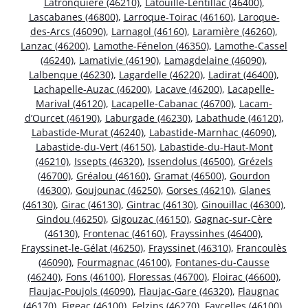
Latronquière (46210)
,
Latouille-Lentillac (46400)
,
Lascabanes (46800)
,
Larroque-Toirac (46160)
,
Laroque-
des-Arcs (46090)
,
Larnagol (46160)
,
Laramière (46260)
,
Lanzac (46200)
,
Lamothe-Fénelon (46350)
,
Lamothe-Cassel
(46240)
,
Lamativie (46190)
,
Lamagdelaine (46090)
,
Lalbenque (46230)
,
Lagardelle (46220)
,
Ladirat (46400)
,
Lachapelle-Auzac (46200)
,
Lacave (46200)
,
Lacapelle-
Marival (46120)
,
Lacapelle-Cabanac (46700)
,
Lacam-
d’Ourcet (46190)
,
Laburgade (46230)
,
Labathude (46120)
,
Labastide-Murat (46240)
,
Labastide-Marnhac (46090)
,
Labastide-du-Vert (46150)
,
Labastide-du-Haut-Mont
(46210)
,
Issepts (46320)
,
Issendolus (46500)
,
Grézels
(46700)
,
Gréalou (46160)
,
Gramat (46500)
,
Gourdon
(46300)
,
Goujounac (46250)
,
Gorses (46210)
,
Glanes
(46130)
,
Girac (46130)
,
Gintrac (46130)
,
Ginouillac (46300)
,
Gindou (46250)
,
Gigouzac (46150)
,
Gagnac-sur-Cère
(46130)
,
Frontenac (46160)
,
Frayssinhes (46400)
,
Frayssinet-le-Gélat (46250)
,
Frayssinet (46310)
,
Francoulès
(46090)
,
Fourmagnac (46100)
,
Fontanes-du-Causse
(46240)
,
Fons (46100)
,
Floressas (46700)
,
Floirac (46600)
,
Flaujac-Poujols (46090)
,
Flaujac-Gare (46320)
,
Flaugnac
(46170)
,
Figeac (46100)
,
Felzins (46270)
,
Faycelles (46100)
,