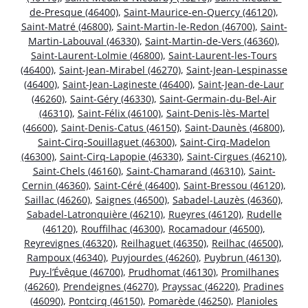
de-Presque (46400)
,
Saint-Maurice-en-Quercy (46120)
,
Saint-Matré (46800)
,
Saint-Martin-le-Redon (46700)
,
Saint-
Martin-Labouval (46330)
,
Saint-Martin-de-Vers (46360)
,
Saint-Laurent-Lolmie (46800)
,
Saint-Laurent-les-Tours
(46400)
,
Saint-Jean-Mirabel (46270)
,
Saint-Jean-Lespinasse
(46400)
,
Saint-Jean-Lagineste (46400)
,
Saint-Jean-de-Laur
(46260)
,
Saint-Géry (46330)
,
Saint-Germain-du-Bel-Air
(46310)
,
Saint-Félix (46100)
,
Saint-Denis-lès-Martel
(46600)
,
Saint-Denis-Catus (46150)
,
Saint-Daunès (46800)
,
Saint-Cirq-Souillaguet (46300)
,
Saint-Cirq-Madelon
(46300)
,
Saint-Cirq-Lapopie (46330)
,
Saint-Cirgues (46210)
,
Saint-Chels (46160)
,
Saint-Chamarand (46310)
,
Saint-
Cernin (46360)
,
Saint-Céré (46400)
,
Saint-Bressou (46120)
,
Saillac (46260)
,
Saignes (46500)
,
Sabadel-Lauzès (46360)
,
Sabadel-Latronquière (46210)
,
Rueyres (46120)
,
Rudelle
(46120)
,
Rouffilhac (46300)
,
Rocamadour (46500)
,
Reyrevignes (46320)
,
Reilhaguet (46350)
,
Reilhac (46500)
,
Rampoux (46340)
,
Puyjourdes (46260)
,
Puybrun (46130)
,
Puy-l’Évêque (46700)
,
Prudhomat (46130)
,
Promilhanes
(46260)
,
Prendeignes (46270)
,
Prayssac (46220)
,
Pradines
(46090)
,
Pontcirq (46150)
,
Pomarède (46250)
,
Planioles