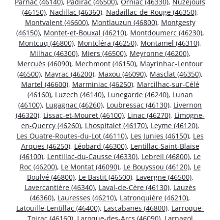
Parnac (46140)
,
Padirac (46500)
,
Orniac (46330)
,
Nuzéjouls
(46150)
,
Nadillac (46360)
,
Nadaillac-de-Rouge (46350)
,
Montvalent (46600)
,
Montlauzun (46800)
,
Montgesty
(46150)
,
Montet-et-Bouxal (46210)
,
Montdoumerc (46230)
,
Montcuq (46800)
,
Montcléra (46250)
,
Montamel (46310)
,
Milhac (46300)
,
Miers (46500)
,
Meyronne (46200)
,
Mercuès (46090)
,
Mechmont (46150)
,
Mayrinhac-Lentour
(46500)
,
Mayrac (46200)
,
Maxou (46090)
,
Masclat (46350)
,
Martel (46600)
,
Marminiac (46250)
,
Marcilhac-sur-Célé
(46160)
,
Luzech (46140)
,
Lunegarde (46240)
,
Lunan
(46100)
,
Lugagnac (46260)
,
Loubressac (46130)
,
Livernon
(46320)
,
Lissac-et-Mouret (46100)
,
Linac (46270)
,
Limogne-
en-Quercy (46260)
,
Lhospitalet (46170)
,
Leyme (46120)
,
Les Quatre-Routes-du-Lot (46110)
,
Les Junies (46150)
,
Les
Arques (46250)
,
Léobard (46300)
,
Lentillac-Saint-Blaise
(46100)
,
Lentillac-du-Causse (46330)
,
Lebreil (46800)
,
Le
Roc (46200)
,
Le Montat (46090)
,
Le Bouyssou (46120)
,
Le
Boulvé (46800)
,
Le Bastit (46500)
,
Lavergne (46500)
,
Lavercantière (46340)
,
Laval-de-Cère (46130)
,
Lauzès
(46360)
,
Lauresses (46210)
,
Latronquière (46210)
,
Latouille-Lentillac (46400)
,
Lascabanes (46800)
,
Larroque-
Toirac (46160)
,
Laroque-des-Arcs (46090)
,
Larnagol