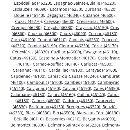
Espédaillac (46320)
,
Espagnac-Sainte-Eulalie (46320)
,
Esclauzels (46090)
,
Escamps (46230)
,
Durbans (46320)
,
Douelle (46140)
,
Dégagnac (46340)
,
Cuzance (46600)
,
Cuzac (46270)
,
Creysse (46600)
,
Cressensac (46600)
,
Cremps (46230)
,
Crégols (46330)
,
Crayssac (46150)
,
Cras
(46360)
,
Couzou (46500)
,
Cours (46090)
,
Cornac (46130)
,
Corn (46100)
,
Condat (46110)
,
Concots (46260)
,
Concorès
(46310)
,
Comiac (46190)
,
Cieurac (46230)
,
Cézac (46170)
,
Cénevières (46330)
,
Cazillac (46600)
,
Cavagnac (46110)
,
Catus (46150)
,
Castelnau-Montratier (46170)
,
Castelfranc
(46140)
,
Carnac-Rouffiac (46140)
,
Carlucet (46500)
,
Carennac (46110)
,
Cardaillac (46100)
,
Carayac (46160)
,
Capdenac (46100)
,
Caniac-du-Causse (46240)
,
Camburat
(46100)
,
Camboulit (46100)
,
Cambes (46100)
,
Cambayrac
(46140)
,
Calvignac (46160)
,
Calviac (46190)
,
Calès (46350)
,
Calamane (46150)
,
Cajarc (46160)
,
Caillac (46140)
,
Cahus
(46130)
,
Cahors (46000)
,
Cadrieu (46160)
,
Cabrerets
(46330)
,
Bretenoux (46130)
,
Brengues (46320)
,
Bouziès
(46330)
,
Blars (46330)
,
Bio (46500)
,
Biars-sur-Cère (46130)
,
Bétaille (46110)
,
Bessonies (46210)
,
Berganty (46090)
,
Belmontet (46800)
,
Belmont-Sainte-Foi (46230)
,
Belmont-