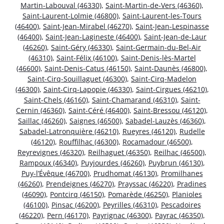
Martin-Labouval (46330)
,
Saint-Martin-de-Vers (46360)
,
Saint-Laurent-Lolmie (46800)
,
Saint-Laurent-les-Tours
(46400)
,
Saint-Jean-Mirabel (46270)
,
Saint-Jean-Lespinasse
(46400)
,
Saint-Jean-Lagineste (46400)
,
Saint-Jean-de-Laur
(46260)
,
Saint-Géry (46330)
,
Saint-Germain-du-Bel-Air
(46310)
,
Saint-Félix (46100)
,
Saint-Denis-lès-Martel
(46600)
,
Saint-Denis-Catus (46150)
,
Saint-Daunès (46800)
,
Saint-Cirq-Souillaguet (46300)
,
Saint-Cirq-Madelon
(46300)
,
Saint-Cirq-Lapopie (46330)
,
Saint-Cirgues (46210)
,
Saint-Chels (46160)
,
Saint-Chamarand (46310)
,
Saint-
Cernin (46360)
,
Saint-Céré (46400)
,
Saint-Bressou (46120)
,
Saillac (46260)
,
Saignes (46500)
,
Sabadel-Lauzès (46360)
,
Sabadel-Latronquière (46210)
,
Rueyres (46120)
,
Rudelle
(46120)
,
Rouffilhac (46300)
,
Rocamadour (46500)
,
Reyrevignes (46320)
,
Reilhaguet (46350)
,
Reilhac (46500)
,
Rampoux (46340)
,
Puyjourdes (46260)
,
Puybrun (46130)
,
Puy-l’Évêque (46700)
,
Prudhomat (46130)
,
Promilhanes
(46260)
,
Prendeignes (46270)
,
Prayssac (46220)
,
Pradines
(46090)
,
Pontcirq (46150)
,
Pomarède (46250)
,
Planioles
(46100)
,
Pinsac (46200)
,
Peyrilles (46310)
,
Pescadoires
(46220)
,
Pern (46170)
,
Payrignac (46300)
,
Payrac (46350)
,