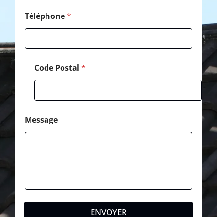
i
l
Téléphone
*
Code Postal
*
Message
ENVOYER