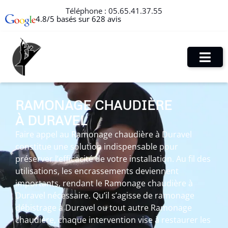
Téléphone :
05.65.41.37.55
4.8/5 basés sur 628 avis
RAMONAGE CHAUDIÈRE
À DURAVEL
Faire appel au Ramonage chaudière à Duravel
constitue une solution indispensable pour
préserver l’efficacité de votre installation. Au fil des
utilisations, les encrassements deviennent
importants, rendant le Ramonage chaudière à
Duravel nécessaire. Qu’il s’agisse de ramonage
débistrage à Duravel ou tout autre Ramonage
chaudière, chaque intervention vise à restaurer les