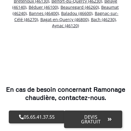
Bretenoux (46130)
,
Belfort-du-Quercy (46230)
,
Bélaye
(46140)
,
Béduer (46100)
,
Beauregard (46260)
,
Beaumat
(46240)
,
Bannes (46400)
,
Baladou (46600)
,
Bagnac-sur-
Célé (46270)
,
Bagat-en-Quercy (46800)
,
Bach (46230)
,
Aynac (46120)
En cas de besoin concernant Ramonage
chaudière, contactez-nous.
05.65.41.37.55
DEVIS
GRATUIT