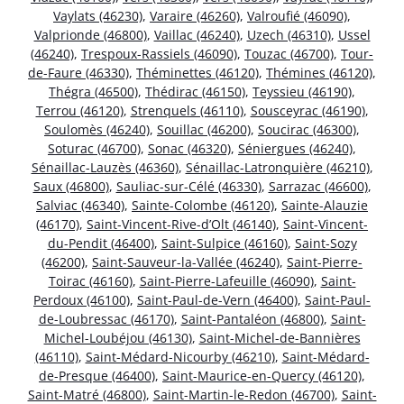
Vaylats (46230)
,
Varaire (46260)
,
Valroufié (46090)
,
Valprionde (46800)
,
Vaillac (46240)
,
Uzech (46310)
,
Ussel
(46240)
,
Trespoux-Rassiels (46090)
,
Touzac (46700)
,
Tour-
de-Faure (46330)
,
Théminettes (46120)
,
Thémines (46120)
,
Thégra (46500)
,
Thédirac (46150)
,
Teyssieu (46190)
,
Terrou (46120)
,
Strenquels (46110)
,
Sousceyrac (46190)
,
Soulomès (46240)
,
Souillac (46200)
,
Soucirac (46300)
,
Soturac (46700)
,
Sonac (46320)
,
Séniergues (46240)
,
Sénaillac-Lauzès (46360)
,
Sénaillac-Latronquière (46210)
,
Saux (46800)
,
Sauliac-sur-Célé (46330)
,
Sarrazac (46600)
,
Salviac (46340)
,
Sainte-Colombe (46120)
,
Sainte-Alauzie
(46170)
,
Saint-Vincent-Rive-d’Olt (46140)
,
Saint-Vincent-
du-Pendit (46400)
,
Saint-Sulpice (46160)
,
Saint-Sozy
(46200)
,
Saint-Sauveur-la-Vallée (46240)
,
Saint-Pierre-
Toirac (46160)
,
Saint-Pierre-Lafeuille (46090)
,
Saint-
Perdoux (46100)
,
Saint-Paul-de-Vern (46400)
,
Saint-Paul-
de-Loubressac (46170)
,
Saint-Pantaléon (46800)
,
Saint-
Michel-Loubéjou (46130)
,
Saint-Michel-de-Bannières
(46110)
,
Saint-Médard-Nicourby (46210)
,
Saint-Médard-
de-Presque (46400)
,
Saint-Maurice-en-Quercy (46120)
,
Saint-Matré (46800)
,
Saint-Martin-le-Redon (46700)
,
Saint-