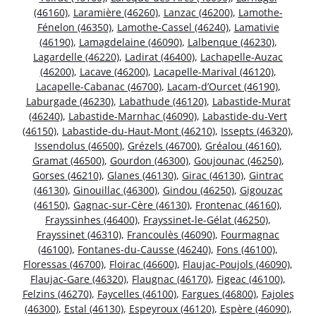
(46160)
,
Laramière (46260)
,
Lanzac (46200)
,
Lamothe-
Fénelon (46350)
,
Lamothe-Cassel (46240)
,
Lamativie
(46190)
,
Lamagdelaine (46090)
,
Lalbenque (46230)
,
Lagardelle (46220)
,
Ladirat (46400)
,
Lachapelle-Auzac
(46200)
,
Lacave (46200)
,
Lacapelle-Marival (46120)
,
Lacapelle-Cabanac (46700)
,
Lacam-d’Ourcet (46190)
,
Laburgade (46230)
,
Labathude (46120)
,
Labastide-Murat
(46240)
,
Labastide-Marnhac (46090)
,
Labastide-du-Vert
(46150)
,
Labastide-du-Haut-Mont (46210)
,
Issepts (46320)
,
Issendolus (46500)
,
Grézels (46700)
,
Gréalou (46160)
,
Gramat (46500)
,
Gourdon (46300)
,
Goujounac (46250)
,
Gorses (46210)
,
Glanes (46130)
,
Girac (46130)
,
Gintrac
(46130)
,
Ginouillac (46300)
,
Gindou (46250)
,
Gigouzac
(46150)
,
Gagnac-sur-Cère (46130)
,
Frontenac (46160)
,
Frayssinhes (46400)
,
Frayssinet-le-Gélat (46250)
,
Frayssinet (46310)
,
Francoulès (46090)
,
Fourmagnac
(46100)
,
Fontanes-du-Causse (46240)
,
Fons (46100)
,
Floressas (46700)
,
Floirac (46600)
,
Flaujac-Poujols (46090)
,
Flaujac-Gare (46320)
,
Flaugnac (46170)
,
Figeac (46100)
,
Felzins (46270)
,
Faycelles (46100)
,
Fargues (46800)
,
Fajoles
(46300)
,
Estal (46130)
,
Espeyroux (46120)
,
Espère (46090)
,