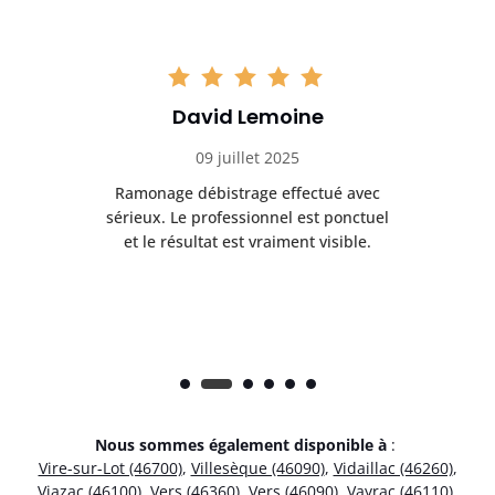
David Lemoine
09 juillet 2025
Ramonage débistrage effectué avec
T
s
sérieux. Le professionnel est ponctuel
et le résultat est vraiment visible.
e
Nous sommes également disponible à
:
Vire-sur-Lot (46700)
,
Villesèque (46090)
,
Vidaillac (46260)
,
Viazac (46100)
,
Vers (46360)
,
Vers (46090)
,
Vayrac (46110)
,