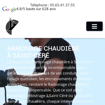
Téléphone :
05.65.41.37.55
4.8/5 basés sur 628 avis
RAMONAGE CHAUDIÈRE
À SAINT-CÉRÉ
Le recours au Ramonage chaudière à Saint-Céré
devient une démarche incontournable pour
garantir la performance de vos conduits. Avec
l’usage quotidien, les encrassements deviennent
importants, rendant le Ramonage chaudière à
Saint-Céré indispensable. Que ce soit pour
ramonage débistrage à Saint-Céré ou tout autre
Ramonage chaudière, chaque intervention vise à