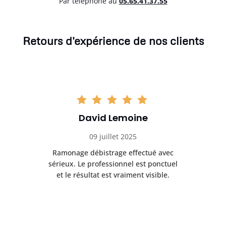
Par téléphone au
05.65.41.37.55
Retours d'expérience de nos clients
David Lemoine
Kevin Gauth
09 juillet 2025
27 septembre 2
age débistrage effectué avec
Très satisfait du débis
. Le professionnel est ponctuel
cheminée. Intervention
 résultat est vraiment visible.
efficace, avec un résul