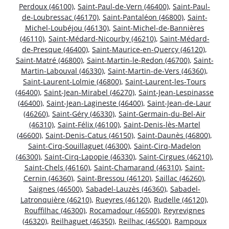
Perdoux (46100)
,
Saint-Paul-de-Vern (46400)
,
Saint-Paul-
de-Loubressac (46170)
,
Saint-Pantaléon (46800)
,
Saint-
Michel-Loubéjou (46130)
,
Saint-Michel-de-Bannières
(46110)
,
Saint-Médard-Nicourby (46210)
,
Saint-Médard-
de-Presque (46400)
,
Saint-Maurice-en-Quercy (46120)
,
Saint-Matré (46800)
,
Saint-Martin-le-Redon (46700)
,
Saint-
Martin-Labouval (46330)
,
Saint-Martin-de-Vers (46360)
,
Saint-Laurent-Lolmie (46800)
,
Saint-Laurent-les-Tours
(46400)
,
Saint-Jean-Mirabel (46270)
,
Saint-Jean-Lespinasse
(46400)
,
Saint-Jean-Lagineste (46400)
,
Saint-Jean-de-Laur
(46260)
,
Saint-Géry (46330)
,
Saint-Germain-du-Bel-Air
(46310)
,
Saint-Félix (46100)
,
Saint-Denis-lès-Martel
(46600)
,
Saint-Denis-Catus (46150)
,
Saint-Daunès (46800)
,
Saint-Cirq-Souillaguet (46300)
,
Saint-Cirq-Madelon
(46300)
,
Saint-Cirq-Lapopie (46330)
,
Saint-Cirgues (46210)
,
Saint-Chels (46160)
,
Saint-Chamarand (46310)
,
Saint-
Cernin (46360)
,
Saint-Bressou (46120)
,
Saillac (46260)
,
Saignes (46500)
,
Sabadel-Lauzès (46360)
,
Sabadel-
Latronquière (46210)
,
Rueyres (46120)
,
Rudelle (46120)
,
Rouffilhac (46300)
,
Rocamadour (46500)
,
Reyrevignes
(46320)
,
Reilhaguet (46350)
,
Reilhac (46500)
,
Rampoux