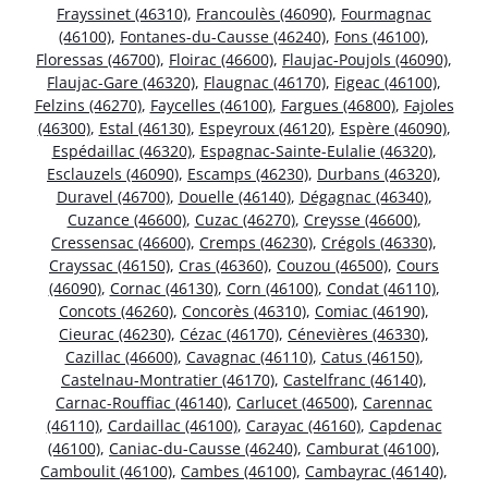
Frayssinet (46310)
,
Francoulès (46090)
,
Fourmagnac
(46100)
,
Fontanes-du-Causse (46240)
,
Fons (46100)
,
Floressas (46700)
,
Floirac (46600)
,
Flaujac-Poujols (46090)
,
Flaujac-Gare (46320)
,
Flaugnac (46170)
,
Figeac (46100)
,
Felzins (46270)
,
Faycelles (46100)
,
Fargues (46800)
,
Fajoles
(46300)
,
Estal (46130)
,
Espeyroux (46120)
,
Espère (46090)
,
Espédaillac (46320)
,
Espagnac-Sainte-Eulalie (46320)
,
Esclauzels (46090)
,
Escamps (46230)
,
Durbans (46320)
,
Duravel (46700)
,
Douelle (46140)
,
Dégagnac (46340)
,
Cuzance (46600)
,
Cuzac (46270)
,
Creysse (46600)
,
Cressensac (46600)
,
Cremps (46230)
,
Crégols (46330)
,
Crayssac (46150)
,
Cras (46360)
,
Couzou (46500)
,
Cours
(46090)
,
Cornac (46130)
,
Corn (46100)
,
Condat (46110)
,
Concots (46260)
,
Concorès (46310)
,
Comiac (46190)
,
Cieurac (46230)
,
Cézac (46170)
,
Cénevières (46330)
,
Cazillac (46600)
,
Cavagnac (46110)
,
Catus (46150)
,
Castelnau-Montratier (46170)
,
Castelfranc (46140)
,
Carnac-Rouffiac (46140)
,
Carlucet (46500)
,
Carennac
(46110)
,
Cardaillac (46100)
,
Carayac (46160)
,
Capdenac
(46100)
,
Caniac-du-Causse (46240)
,
Camburat (46100)
,
Camboulit (46100)
,
Cambes (46100)
,
Cambayrac (46140)
,