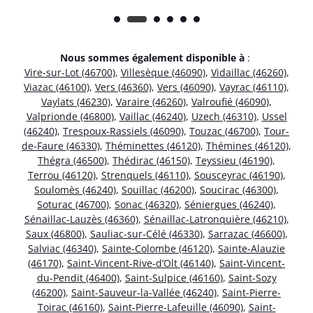
Nous sommes également disponible à
:
Vire-sur-Lot (46700)
,
Villesèque (46090)
,
Vidaillac (46260)
,
Viazac (46100)
,
Vers (46360)
,
Vers (46090)
,
Vayrac (46110)
,
Vaylats (46230)
,
Varaire (46260)
,
Valroufié (46090)
,
Valprionde (46800)
,
Vaillac (46240)
,
Uzech (46310)
,
Ussel
(46240)
,
Trespoux-Rassiels (46090)
,
Touzac (46700)
,
Tour-
de-Faure (46330)
,
Théminettes (46120)
,
Thémines (46120)
,
Thégra (46500)
,
Thédirac (46150)
,
Teyssieu (46190)
,
Terrou (46120)
,
Strenquels (46110)
,
Sousceyrac (46190)
,
Soulomès (46240)
,
Souillac (46200)
,
Soucirac (46300)
,
Soturac (46700)
,
Sonac (46320)
,
Séniergues (46240)
,
Sénaillac-Lauzès (46360)
,
Sénaillac-Latronquière (46210)
,
Saux (46800)
,
Sauliac-sur-Célé (46330)
,
Sarrazac (46600)
,
Salviac (46340)
,
Sainte-Colombe (46120)
,
Sainte-Alauzie
(46170)
,
Saint-Vincent-Rive-d’Olt (46140)
,
Saint-Vincent-
du-Pendit (46400)
,
Saint-Sulpice (46160)
,
Saint-Sozy
(46200)
,
Saint-Sauveur-la-Vallée (46240)
,
Saint-Pierre-
Toirac (46160)
,
Saint-Pierre-Lafeuille (46090)
,
Saint-