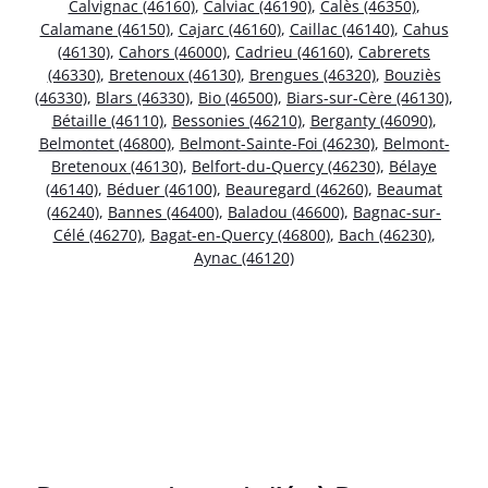
Calvignac (46160)
,
Calviac (46190)
,
Calès (46350)
,
Calamane (46150)
,
Cajarc (46160)
,
Caillac (46140)
,
Cahus
(46130)
,
Cahors (46000)
,
Cadrieu (46160)
,
Cabrerets
(46330)
,
Bretenoux (46130)
,
Brengues (46320)
,
Bouziès
(46330)
,
Blars (46330)
,
Bio (46500)
,
Biars-sur-Cère (46130)
,
Bétaille (46110)
,
Bessonies (46210)
,
Berganty (46090)
,
Belmontet (46800)
,
Belmont-Sainte-Foi (46230)
,
Belmont-
Bretenoux (46130)
,
Belfort-du-Quercy (46230)
,
Bélaye
(46140)
,
Béduer (46100)
,
Beauregard (46260)
,
Beaumat
(46240)
,
Bannes (46400)
,
Baladou (46600)
,
Bagnac-sur-
Célé (46270)
,
Bagat-en-Quercy (46800)
,
Bach (46230)
,
Aynac (46120)