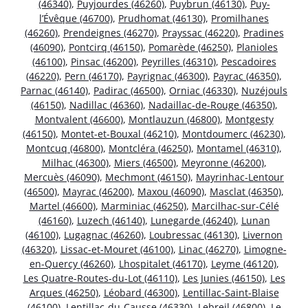
(46340)
,
Puyjourdes (46260)
,
Puybrun (46130)
,
Puy-
l’Évêque (46700)
,
Prudhomat (46130)
,
Promilhanes
(46260)
,
Prendeignes (46270)
,
Prayssac (46220)
,
Pradines
(46090)
,
Pontcirq (46150)
,
Pomarède (46250)
,
Planioles
(46100)
,
Pinsac (46200)
,
Peyrilles (46310)
,
Pescadoires
(46220)
,
Pern (46170)
,
Payrignac (46300)
,
Payrac (46350)
,
Parnac (46140)
,
Padirac (46500)
,
Orniac (46330)
,
Nuzéjouls
(46150)
,
Nadillac (46360)
,
Nadaillac-de-Rouge (46350)
,
Montvalent (46600)
,
Montlauzun (46800)
,
Montgesty
(46150)
,
Montet-et-Bouxal (46210)
,
Montdoumerc (46230)
,
Montcuq (46800)
,
Montcléra (46250)
,
Montamel (46310)
,
Milhac (46300)
,
Miers (46500)
,
Meyronne (46200)
,
Mercuès (46090)
,
Mechmont (46150)
,
Mayrinhac-Lentour
(46500)
,
Mayrac (46200)
,
Maxou (46090)
,
Masclat (46350)
,
Martel (46600)
,
Marminiac (46250)
,
Marcilhac-sur-Célé
(46160)
,
Luzech (46140)
,
Lunegarde (46240)
,
Lunan
(46100)
,
Lugagnac (46260)
,
Loubressac (46130)
,
Livernon
(46320)
,
Lissac-et-Mouret (46100)
,
Linac (46270)
,
Limogne-
en-Quercy (46260)
,
Lhospitalet (46170)
,
Leyme (46120)
,
Les Quatre-Routes-du-Lot (46110)
,
Les Junies (46150)
,
Les
Arques (46250)
,
Léobard (46300)
,
Lentillac-Saint-Blaise
(46100)
,
Lentillac-du-Causse (46330)
,
Lebreil (46800)
,
Le