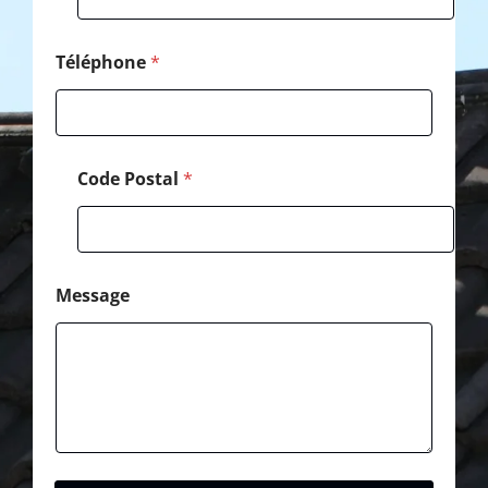
o
d
e
Téléphone
*
Code Postal
*
Message