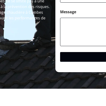
s ne se limite pas à une
 à la prévention des risques.
Message
nage chaudière à Cambes
ervant les performances de