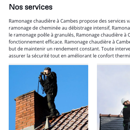
Nos services
Ramonage chaudière à Cambes propose des services va
ramonage de cheminée au débistrage intensif, Ramona
le ramonage poêle à granulés, Ramonage chaudière à C
fonctionnement efficace. Ramonage chaudière à Camb
but de maintenir un rendement constant. Toute interv
assurer la sécurité tout en améliorant le confort therm
Benoît 
07 févr
Ramonage débistr
les règles. Travail
sans mauvaise
recom