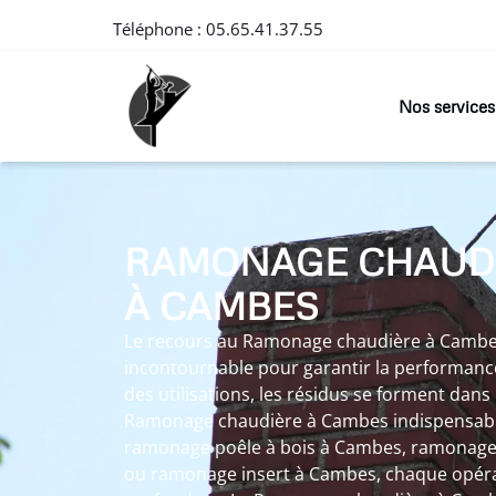
Téléphone :
05.65.41.37.55
Nos services
RAMONAGE CHAUD
À CAMBES
Le recours au Ramonage chaudière à Cambe
incontournable pour garantir la performance d
des utilisations, les résidus se forment dans
Ramonage chaudière à Cambes indispensable.
ramonage poêle à bois à Cambes, ramonage
ou ramonage insert à Cambes, chaque opérat