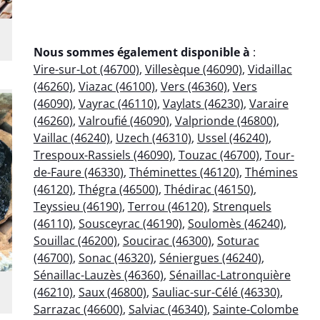
Nous sommes également disponible à
:
Vire-sur-Lot (46700)
,
Villesèque (46090)
,
Vidaillac
(46260)
,
Viazac (46100)
,
Vers (46360)
,
Vers
(46090)
,
Vayrac (46110)
,
Vaylats (46230)
,
Varaire
(46260)
,
Valroufié (46090)
,
Valprionde (46800)
,
Vaillac (46240)
,
Uzech (46310)
,
Ussel (46240)
,
Trespoux-Rassiels (46090)
,
Touzac (46700)
,
Tour-
de-Faure (46330)
,
Théminettes (46120)
,
Thémines
(46120)
,
Thégra (46500)
,
Thédirac (46150)
,
Teyssieu (46190)
,
Terrou (46120)
,
Strenquels
(46110)
,
Sousceyrac (46190)
,
Soulomès (46240)
,
Souillac (46200)
,
Soucirac (46300)
,
Soturac
(46700)
,
Sonac (46320)
,
Séniergues (46240)
,
Sénaillac-Lauzès (46360)
,
Sénaillac-Latronquière
(46210)
,
Saux (46800)
,
Sauliac-sur-Célé (46330)
,
Sarrazac (46600)
,
Salviac (46340)
,
Sainte-Colombe