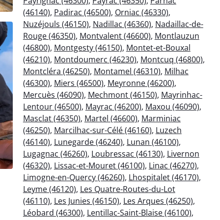
Payrignac (46300)
,
Payrac (46350)
,
Parnac
(46140)
,
Padirac (46500)
,
Orniac (46330)
,
Nuzéjouls (46150)
,
Nadillac (46360)
,
Nadaillac-de-
Rouge (46350)
,
Montvalent (46600)
,
Montlauzun
(46800)
,
Montgesty (46150)
,
Montet-et-Bouxal
(46210)
,
Montdoumerc (46230)
,
Montcuq (46800)
,
Montcléra (46250)
,
Montamel (46310)
,
Milhac
(46300)
,
Miers (46500)
,
Meyronne (46200)
,
Mercuès (46090)
,
Mechmont (46150)
,
Mayrinhac-
Lentour (46500)
,
Mayrac (46200)
,
Maxou (46090)
,
Masclat (46350)
,
Martel (46600)
,
Marminiac
(46250)
,
Marcilhac-sur-Célé (46160)
,
Luzech
(46140)
,
Lunegarde (46240)
,
Lunan (46100)
,
Lugagnac (46260)
,
Loubressac (46130)
,
Livernon
(46320)
,
Lissac-et-Mouret (46100)
,
Linac (46270)
,
Limogne-en-Quercy (46260)
,
Lhospitalet (46170)
,
Leyme (46120)
,
Les Quatre-Routes-du-Lot
(46110)
,
Les Junies (46150)
,
Les Arques (46250)
,
Léobard (46300)
,
Lentillac-Saint-Blaise (46100)
,