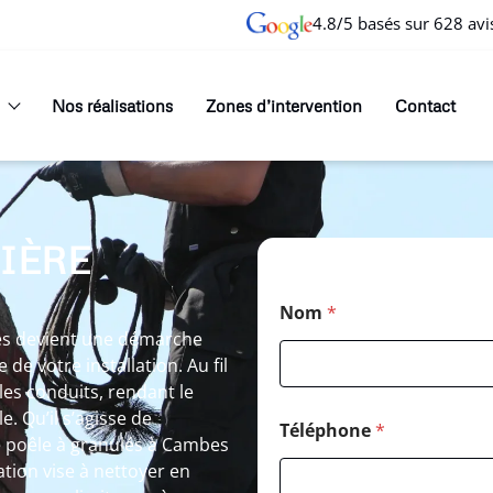
4.8/5 basés sur 628 avi
Nos réalisations
Zones d’intervention
Contact
IÈRE
Nom
*
s devient une démarche
e votre installation. Au fil
 les conduits, rendant le
 Qu’il s’agisse de
Téléphone
*
 poêle à granulés à Cambes
ion vise à nettoyer en