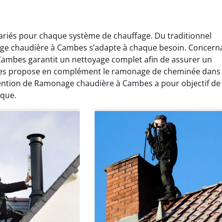
riés pour chaque système de chauffage. Du traditionnel
ge chaudière à Cambes s’adapte à chaque besoin. Concern
ambes garantit un nettoyage complet afin de assurer un
es propose en complément le ramonage de cheminée dans 
ention de Ramonage chaudière à Cambes a pour objectif de
ique.
Lavigne
Anthony Caron
ier 2026
14 juin 2025
age réalisé dans
Très bon service de ramonage
 efficace, propre et
débistrage. Le conduit était très
 surprise. Je
encrassé et tout a été nettoyé
mande.
parfaitement. Travail soigné.