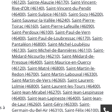
(46120)
,
Sainte-Alauzie (46170)
,
Saint-Vincent-
Rive-d’Olt (46140)
,
Saint-Vincent-du-Pendit
(46400)
,
Saint-Sulpice (46160)
,
Saint-Sozy (46200)
,
Saint-Sauveur-la-Vallée (46240)
,
Saint-Pierre-
Toirac (46160)
,
Saint-Pierre-Lafeuille (46090)
,
Saint-Perdoux (46100)
,
Saint-Paul-de-Vern
(46400)
,
Saint-Paul-de-Loubressac (46170)
,
Saint-
Pantaléon (46800)
,
Saint-Michel-Loubéjou
(46130)
,
Saint-Michel-de-Bannières (46110)
,
Saint-
Médard-Nicourby (46210)
,
Saint-Médard-de-
Presque (46400)
,
Saint-Maurice-en-Quercy
(46120)
,
Saint-Matré (46800)
,
Saint-Martin-le-
Redon (46700)
,
Saint-Martin-Labouval (46330)
,
Saint-Martin-de-Vers (46360)
,
Saint-Laurent-
Lolmie (46800)
,
Saint-Laurent-les-Tours (46400)
,
Saint-Jean-Mirabel (46270)
,
Saint-Jean-Lespinasse
(46400)
,
Saint-Jean-Lagineste (46400)
,
Saint-Jean-
de-Laur (46260)
,
Saint-Géry (46330)
,
Saint-
s à
Germain-du-Bel-Air (46310)
,
Saint-Félix (46100)
,