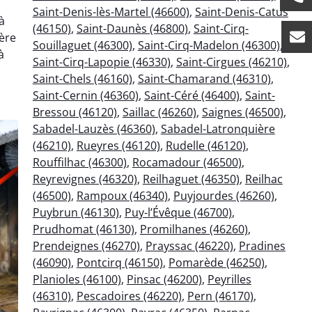
Saint-Denis-lès-Martel (46600)
,
Saint-Denis-Catus
à
(46150)
,
Saint-Daunès (46800)
,
Saint-Cirq-
ère
Souillaguet (46300)
,
Saint-Cirq-Madelon (46300)
,
à
Saint-Cirq-Lapopie (46330)
,
Saint-Cirgues (46210)
,
Saint-Chels (46160)
,
Saint-Chamarand (46310)
,
Saint-Cernin (46360)
,
Saint-Céré (46400)
,
Saint-
Bressou (46120)
,
Saillac (46260)
,
Saignes (46500)
,
Sabadel-Lauzès (46360)
,
Sabadel-Latronquière
(46210)
,
Rueyres (46120)
,
Rudelle (46120)
,
Rouffilhac (46300)
,
Rocamadour (46500)
,
Reyrevignes (46320)
,
Reilhaguet (46350)
,
Reilhac
(46500)
,
Rampoux (46340)
,
Puyjourdes (46260)
,
Puybrun (46130)
,
Puy-l’Évêque (46700)
,
Prudhomat (46130)
,
Promilhanes (46260)
,
Prendeignes (46270)
,
Prayssac (46220)
,
Pradines
(46090)
,
Pontcirq (46150)
,
Pomarède (46250)
,
Planioles (46100)
,
Pinsac (46200)
,
Peyrilles
(46310)
,
Pescadoires (46220)
,
Pern (46170)
,