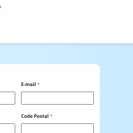
s
E
E-mail
*
-
m
a
i
l
*
Code Postal
*
P
o
s