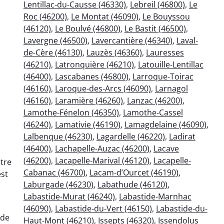
Lentillac-du-Causse (46330)
,
Lebreil (46800)
,
Le
Roc (46200)
,
Le Montat (46090)
,
Le Bouyssou
(46120)
,
Le Boulvé (46800)
,
Le Bastit (46500)
,
Lavergne (46500)
,
Lavercantière (46340)
,
Laval-
de-Cère (46130)
,
Lauzès (46360)
,
Lauresses
(46210)
,
Latronquière (46210)
,
Latouille-Lentillac
(46400)
,
Lascabanes (46800)
,
Larroque-Toirac
(46160)
,
Laroque-des-Arcs (46090)
,
Larnagol
(46160)
,
Laramière (46260)
,
Lanzac (46200)
,
Lamothe-Fénelon (46350)
,
Lamothe-Cassel
(46240)
,
Lamativie (46190)
,
Lamagdelaine (46090)
,
Lalbenque (46230)
,
Lagardelle (46220)
,
Ladirat
(46400)
,
Lachapelle-Auzac (46200)
,
Lacave
(46200)
,
Lacapelle-Marival (46120)
,
Lacapelle-
tre
Cabanac (46700)
,
Lacam-d’Ourcet (46190)
,
est
Laburgade (46230)
,
Labathude (46120)
,
Labastide-Murat (46240)
,
Labastide-Marnhac
(46090)
,
Labastide-du-Vert (46150)
,
Labastide-du-
 de
Haut-Mont (46210)
,
Issepts (46320)
,
Issendolus