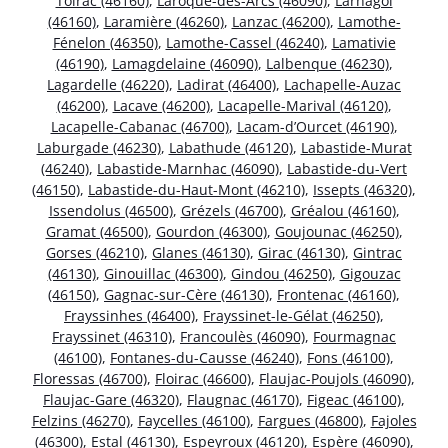
Toirac (46160)
,
Laroque-des-Arcs (46090)
,
Larnagol
(46160)
,
Laramière (46260)
,
Lanzac (46200)
,
Lamothe-
Fénelon (46350)
,
Lamothe-Cassel (46240)
,
Lamativie
(46190)
,
Lamagdelaine (46090)
,
Lalbenque (46230)
,
Lagardelle (46220)
,
Ladirat (46400)
,
Lachapelle-Auzac
(46200)
,
Lacave (46200)
,
Lacapelle-Marival (46120)
,
Lacapelle-Cabanac (46700)
,
Lacam-d’Ourcet (46190)
,
Laburgade (46230)
,
Labathude (46120)
,
Labastide-Murat
(46240)
,
Labastide-Marnhac (46090)
,
Labastide-du-Vert
(46150)
,
Labastide-du-Haut-Mont (46210)
,
Issepts (46320)
,
Issendolus (46500)
,
Grézels (46700)
,
Gréalou (46160)
,
Gramat (46500)
,
Gourdon (46300)
,
Goujounac (46250)
,
Gorses (46210)
,
Glanes (46130)
,
Girac (46130)
,
Gintrac
(46130)
,
Ginouillac (46300)
,
Gindou (46250)
,
Gigouzac
(46150)
,
Gagnac-sur-Cère (46130)
,
Frontenac (46160)
,
Frayssinhes (46400)
,
Frayssinet-le-Gélat (46250)
,
Frayssinet (46310)
,
Francoulès (46090)
,
Fourmagnac
(46100)
,
Fontanes-du-Causse (46240)
,
Fons (46100)
,
Floressas (46700)
,
Floirac (46600)
,
Flaujac-Poujols (46090)
,
Flaujac-Gare (46320)
,
Flaugnac (46170)
,
Figeac (46100)
,
Felzins (46270)
,
Faycelles (46100)
,
Fargues (46800)
,
Fajoles
(46300)
,
Estal (46130)
,
Espeyroux (46120)
,
Espère (46090)
,