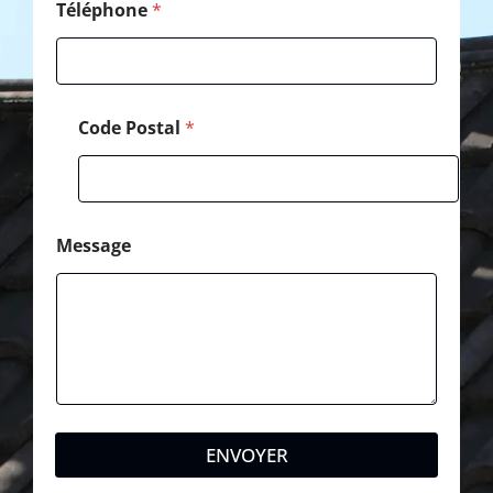
a
Téléphone
*
g
e
Code Postal
*
Message
ENVOYER