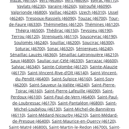
Viazac (46100)
,
Vers (46360)
,
Vers (46090)
,
Vayrac (46110)
,
Vaylats (46230)
,
Varaire (46260)
,
Valroufié (46090)
,
Valprionde (46800)
,
Vaillac (46240)
,
Uzech (46310)
,
Ussel
(46240)
,
Trespoux-Rassiels (46090)
,
Touzac (46700)
,
Tour-
de-Faure (46330)
,
Théminettes (46120)
,
Thémines (46120)
,
Thégra (46500)
,
Thédirac (46150)
,
Teyssieu (46190)
,
Terrou (46120)
,
Strenquels (46110)
,
Sousceyrac (46190)
,
Soulomès (46240)
,
Souillac (46200)
,
Soucirac (46300)
,
Soturac (46700)
,
Sonac (46320)
,
Séniergues (46240)
,
Sénaillac-Lauzès (46360)
,
Sénaillac-Latronquière (46210)
,
Saux (46800)
,
Sauliac-sur-Célé (46330)
,
Sarrazac (46600)
,
Salviac (46340)
,
Sainte-Colombe (46120)
,
Sainte-Alauzie
(46170)
,
Saint-Vincent-Rive-d’Olt (46140)
,
Saint-Vincent-
du-Pendit (46400)
,
Saint-Sulpice (46160)
,
Saint-Sozy
(46200)
,
Saint-Sauveur-la-Vallée (46240)
,
Saint-Pierre-
Toirac (46160)
,
Saint-Pierre-Lafeuille (46090)
,
Saint-
Perdoux (46100)
,
Saint-Paul-de-Vern (46400)
,
Saint-Paul-
de-Loubressac (46170)
,
Saint-Pantaléon (46800)
,
Saint-
Michel-Loubéjou (46130)
,
Saint-Michel-de-Bannières
(46110)
,
Saint-Médard-Nicourby (46210)
,
Saint-Médard-
de-Presque (46400)
,
Saint-Maurice-en-Quercy (46120)
,
Saint-Matré (46800)
,
Saint-Martin-le-Redon (46700)
,
Saint-