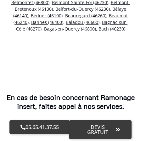
Belmontet (46800)
,
Belmont-Sainte-Foi (46230)
,
Belmont-
Bretenoux (46130)
,
Belfort-du-Quercy (46230)
,
Bélaye
(46140)
,
Béduer (46100)
,
Beauregard (46260)
,
Beaumat
(46240)
,
Bannes (46400)
,
Baladou (46600)
,
Bagnac-sur-
Célé (46270)
,
Bagat-en-Quercy (46800)
,
Bach (46230)
En cas de besoin concernant Ramonage
insert, faites appel à nos services.
05.65.41.37.55
DEVIS
GRATUIT