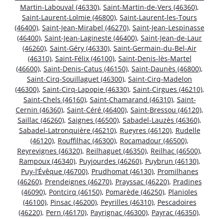
Martin-Labouval (46330)
,
Saint-Martin-de-Vers (46360)
,
Saint-Laurent-Lolmie (46800)
,
Saint-Laurent-les-Tours
(46400)
,
Saint-Jean-Mirabel (46270)
,
Saint-Jean-Lespinasse
(46400)
,
Saint-Jean-Lagineste (46400)
,
Saint-Jean-de-Laur
(46260)
,
Saint-Géry (46330)
,
Saint-Germain-du-Bel-Air
(46310)
,
Saint-Félix (46100)
,
Saint-Denis-lès-Martel
(46600)
,
Saint-Denis-Catus (46150)
,
Saint-Daunès (46800)
,
Saint-Cirq-Souillaguet (46300)
,
Saint-Cirq-Madelon
(46300)
,
Saint-Cirq-Lapopie (46330)
,
Saint-Cirgues (46210)
,
Saint-Chels (46160)
,
Saint-Chamarand (46310)
,
Saint-
Cernin (46360)
,
Saint-Céré (46400)
,
Saint-Bressou (46120)
,
Saillac (46260)
,
Saignes (46500)
,
Sabadel-Lauzès (46360)
,
Sabadel-Latronquière (46210)
,
Rueyres (46120)
,
Rudelle
(46120)
,
Rouffilhac (46300)
,
Rocamadour (46500)
,
Reyrevignes (46320)
,
Reilhaguet (46350)
,
Reilhac (46500)
,
Rampoux (46340)
,
Puyjourdes (46260)
,
Puybrun (46130)
,
Puy-l’Évêque (46700)
,
Prudhomat (46130)
,
Promilhanes
(46260)
,
Prendeignes (46270)
,
Prayssac (46220)
,
Pradines
(46090)
,
Pontcirq (46150)
,
Pomarède (46250)
,
Planioles
(46100)
,
Pinsac (46200)
,
Peyrilles (46310)
,
Pescadoires
(46220)
,
Pern (46170)
,
Payrignac (46300)
,
Payrac (46350)
,