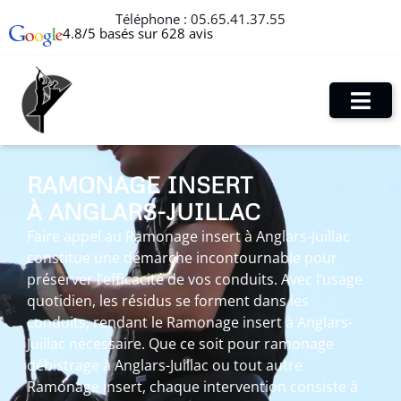
Téléphone :
05.65.41.37.55
4.8/5 basés sur 628 avis
RAMONAGE INSERT
À ANGLARS-JUILLAC
Faire appel au Ramonage insert à Anglars-Juillac
constitue une démarche incontournable pour
préserver l’efficacité de vos conduits. Avec l’usage
quotidien, les résidus se forment dans les
conduits, rendant le Ramonage insert à Anglars-
Juillac nécessaire. Que ce soit pour ramonage
débistrage à Anglars-Juillac ou tout autre
Ramonage insert, chaque intervention consiste à