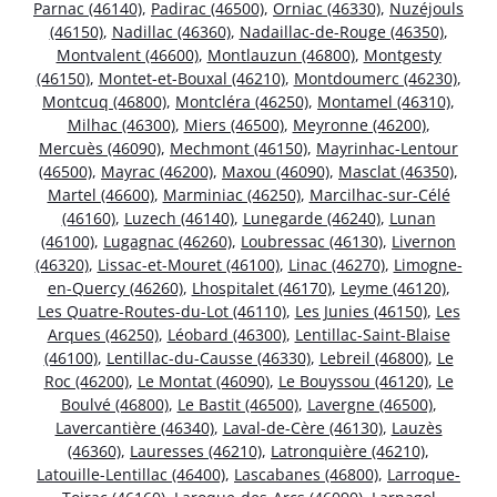
Parnac (46140)
,
Padirac (46500)
,
Orniac (46330)
,
Nuzéjouls
(46150)
,
Nadillac (46360)
,
Nadaillac-de-Rouge (46350)
,
Montvalent (46600)
,
Montlauzun (46800)
,
Montgesty
(46150)
,
Montet-et-Bouxal (46210)
,
Montdoumerc (46230)
,
Montcuq (46800)
,
Montcléra (46250)
,
Montamel (46310)
,
Milhac (46300)
,
Miers (46500)
,
Meyronne (46200)
,
Mercuès (46090)
,
Mechmont (46150)
,
Mayrinhac-Lentour
(46500)
,
Mayrac (46200)
,
Maxou (46090)
,
Masclat (46350)
,
Martel (46600)
,
Marminiac (46250)
,
Marcilhac-sur-Célé
(46160)
,
Luzech (46140)
,
Lunegarde (46240)
,
Lunan
(46100)
,
Lugagnac (46260)
,
Loubressac (46130)
,
Livernon
(46320)
,
Lissac-et-Mouret (46100)
,
Linac (46270)
,
Limogne-
en-Quercy (46260)
,
Lhospitalet (46170)
,
Leyme (46120)
,
Les Quatre-Routes-du-Lot (46110)
,
Les Junies (46150)
,
Les
Arques (46250)
,
Léobard (46300)
,
Lentillac-Saint-Blaise
(46100)
,
Lentillac-du-Causse (46330)
,
Lebreil (46800)
,
Le
Roc (46200)
,
Le Montat (46090)
,
Le Bouyssou (46120)
,
Le
Boulvé (46800)
,
Le Bastit (46500)
,
Lavergne (46500)
,
Lavercantière (46340)
,
Laval-de-Cère (46130)
,
Lauzès
(46360)
,
Lauresses (46210)
,
Latronquière (46210)
,
Latouille-Lentillac (46400)
,
Lascabanes (46800)
,
Larroque-