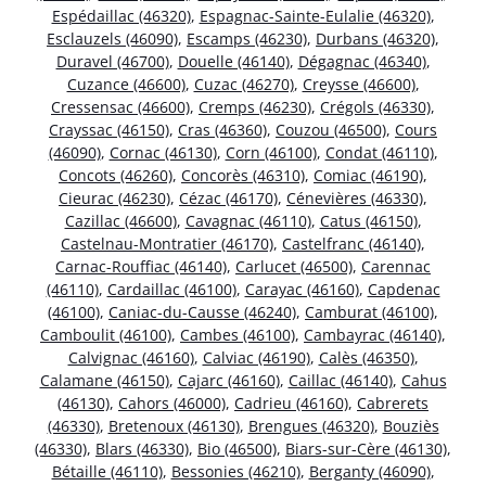
Espédaillac (46320)
,
Espagnac-Sainte-Eulalie (46320)
,
Esclauzels (46090)
,
Escamps (46230)
,
Durbans (46320)
,
Duravel (46700)
,
Douelle (46140)
,
Dégagnac (46340)
,
Cuzance (46600)
,
Cuzac (46270)
,
Creysse (46600)
,
Cressensac (46600)
,
Cremps (46230)
,
Crégols (46330)
,
Crayssac (46150)
,
Cras (46360)
,
Couzou (46500)
,
Cours
(46090)
,
Cornac (46130)
,
Corn (46100)
,
Condat (46110)
,
Concots (46260)
,
Concorès (46310)
,
Comiac (46190)
,
Cieurac (46230)
,
Cézac (46170)
,
Cénevières (46330)
,
Cazillac (46600)
,
Cavagnac (46110)
,
Catus (46150)
,
Castelnau-Montratier (46170)
,
Castelfranc (46140)
,
Carnac-Rouffiac (46140)
,
Carlucet (46500)
,
Carennac
(46110)
,
Cardaillac (46100)
,
Carayac (46160)
,
Capdenac
(46100)
,
Caniac-du-Causse (46240)
,
Camburat (46100)
,
Camboulit (46100)
,
Cambes (46100)
,
Cambayrac (46140)
,
Calvignac (46160)
,
Calviac (46190)
,
Calès (46350)
,
Calamane (46150)
,
Cajarc (46160)
,
Caillac (46140)
,
Cahus
(46130)
,
Cahors (46000)
,
Cadrieu (46160)
,
Cabrerets
(46330)
,
Bretenoux (46130)
,
Brengues (46320)
,
Bouziès
(46330)
,
Blars (46330)
,
Bio (46500)
,
Biars-sur-Cère (46130)
,
Bétaille (46110)
,
Bessonies (46210)
,
Berganty (46090)
,