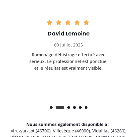
David Lemoine
09 juillet 2025
Ramonage débistrage effectué avec
T
s
sérieux. Le professionnel est ponctuel
et le résultat est vraiment visible.
e
Nous sommes également disponible à
:
Vire-sur-Lot (46700)
,
Villesèque (46090)
,
Vidaillac (46260)
,