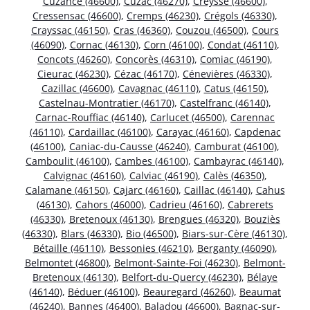
Cuzance (46600)
,
Cuzac (46270)
,
Creysse (46600)
,
Cressensac (46600)
,
Cremps (46230)
,
Crégols (46330)
,
Crayssac (46150)
,
Cras (46360)
,
Couzou (46500)
,
Cours
(46090)
,
Cornac (46130)
,
Corn (46100)
,
Condat (46110)
,
Concots (46260)
,
Concorès (46310)
,
Comiac (46190)
,
Cieurac (46230)
,
Cézac (46170)
,
Cénevières (46330)
,
Cazillac (46600)
,
Cavagnac (46110)
,
Catus (46150)
,
Castelnau-Montratier (46170)
,
Castelfranc (46140)
,
Carnac-Rouffiac (46140)
,
Carlucet (46500)
,
Carennac
(46110)
,
Cardaillac (46100)
,
Carayac (46160)
,
Capdenac
(46100)
,
Caniac-du-Causse (46240)
,
Camburat (46100)
,
Camboulit (46100)
,
Cambes (46100)
,
Cambayrac (46140)
,
Calvignac (46160)
,
Calviac (46190)
,
Calès (46350)
,
Calamane (46150)
,
Cajarc (46160)
,
Caillac (46140)
,
Cahus
(46130)
,
Cahors (46000)
,
Cadrieu (46160)
,
Cabrerets
(46330)
,
Bretenoux (46130)
,
Brengues (46320)
,
Bouziès
(46330)
,
Blars (46330)
,
Bio (46500)
,
Biars-sur-Cère (46130)
,
Bétaille (46110)
,
Bessonies (46210)
,
Berganty (46090)
,
Belmontet (46800)
,
Belmont-Sainte-Foi (46230)
,
Belmont-
Bretenoux (46130)
,
Belfort-du-Quercy (46230)
,
Bélaye
(46140)
,
Béduer (46100)
,
Beauregard (46260)
,
Beaumat
(46240)
,
Bannes (46400)
,
Baladou (46600)
,
Bagnac-sur-