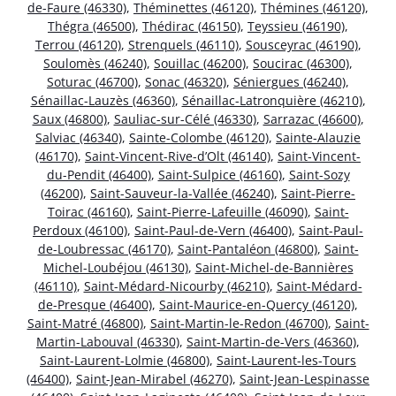
de-Faure (46330)
,
Théminettes (46120)
,
Thémines (46120)
,
Thégra (46500)
,
Thédirac (46150)
,
Teyssieu (46190)
,
Terrou (46120)
,
Strenquels (46110)
,
Sousceyrac (46190)
,
Soulomès (46240)
,
Souillac (46200)
,
Soucirac (46300)
,
Soturac (46700)
,
Sonac (46320)
,
Séniergues (46240)
,
Sénaillac-Lauzès (46360)
,
Sénaillac-Latronquière (46210)
,
Saux (46800)
,
Sauliac-sur-Célé (46330)
,
Sarrazac (46600)
,
Salviac (46340)
,
Sainte-Colombe (46120)
,
Sainte-Alauzie
(46170)
,
Saint-Vincent-Rive-d’Olt (46140)
,
Saint-Vincent-
du-Pendit (46400)
,
Saint-Sulpice (46160)
,
Saint-Sozy
(46200)
,
Saint-Sauveur-la-Vallée (46240)
,
Saint-Pierre-
Toirac (46160)
,
Saint-Pierre-Lafeuille (46090)
,
Saint-
Perdoux (46100)
,
Saint-Paul-de-Vern (46400)
,
Saint-Paul-
de-Loubressac (46170)
,
Saint-Pantaléon (46800)
,
Saint-
Michel-Loubéjou (46130)
,
Saint-Michel-de-Bannières
(46110)
,
Saint-Médard-Nicourby (46210)
,
Saint-Médard-
de-Presque (46400)
,
Saint-Maurice-en-Quercy (46120)
,
Saint-Matré (46800)
,
Saint-Martin-le-Redon (46700)
,
Saint-
Martin-Labouval (46330)
,
Saint-Martin-de-Vers (46360)
,
Saint-Laurent-Lolmie (46800)
,
Saint-Laurent-les-Tours
(46400)
,
Saint-Jean-Mirabel (46270)
,
Saint-Jean-Lespinasse