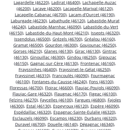
Lagardelle (46220)
,
Ladirat (46400)
,
Lachapelle-Auzac
(46200)
,
Lacave (46200)
,
Lacapelle-Marival (46120)
,
Lacapelle-Cabanac (46700)
,
Lacam-d’Ourcet (46190)
,
Laburgade (46230)
,
Labathude (46120)
,
Labastide-Murat
(46240)
,
Labastide-Marnhac (46090)
,
Labastide-du-Vert
(46150)
,
Labastide-du-Haut-Mont (46210)
,
Issepts (46320)
,
Issendolus (46500)
,
Grézels (46700)
,
Gréalou (46160)
,
Gramat (46500)
,
Gourdon (46300)
,
Goujounac (46250)
,
Gorses (46210)
,
Glanes (46130)
,
Girac (46130)
,
Gintrac
(46130)
,
Ginouillac (46300)
,
Gindou (46250)
,
Gigouzac
(46150)
,
Gagnac-sur-Cère (46130)
,
Frontenac (46160)
,
Frayssinhes (46400)
,
Frayssinet-le-Gélat (46250)
,
Frayssinet (46310)
,
Francoulès (46090)
,
Fourmagnac
(46100)
,
Fontanes-du-Causse (46240)
,
Fons (46100)
,
Floressas (46700)
,
Floirac (46600)
,
Flaujac-Poujols (46090)
,
Flaujac-Gare (46320)
,
Flaugnac (46170)
,
Figeac (46100)
,
Felzins (46270)
,
Faycelles (46100)
,
Fargues (46800)
,
Fajoles
(46300)
,
Estal (46130)
,
Espeyroux (46120)
,
Espère (46090)
,
Espédaillac (46320)
,
Espagnac-Sainte-Eulalie (46320)
,
Esclauzels (46090)
,
Escamps (46230)
,
Durbans (46320)
,
Duravel (46700)
,
Douelle (46140)
,
Dégagnac (46340)
,