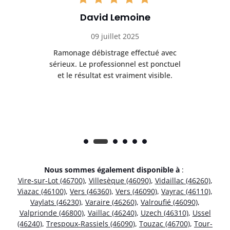
David Lemoine
09 juillet 2025
Ramonage débistrage effectué avec
T
s
sérieux. Le professionnel est ponctuel
et le résultat est vraiment visible.
e
Nous sommes également disponible à
:
Vire-sur-Lot (46700)
,
Villesèque (46090)
,
Vidaillac (46260)
,
Viazac (46100)
,
Vers (46360)
,
Vers (46090)
,
Vayrac (46110)
,
Vaylats (46230)
,
Varaire (46260)
,
Valroufié (46090)
,
Valprionde (46800)
,
Vaillac (46240)
,
Uzech (46310)
,
Ussel
(46240)
,
Trespoux-Rassiels (46090)
,
Touzac (46700)
,
Tour-