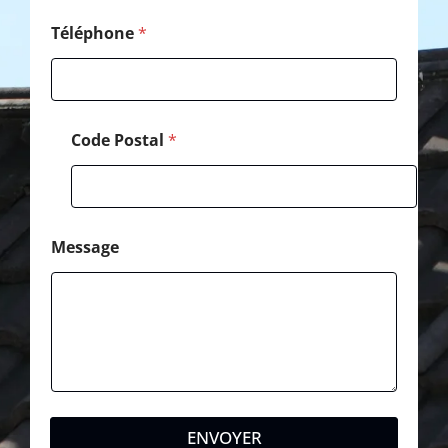
l
é
Téléphone
*
p
h
o
n
e
Code Postal
*
*
Message
ENVOYER