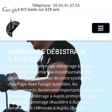
Téléphone :
05.65.41.37.55
4.8/5 basés sur 628 avis
RAMONAGE DÉBISTRAGE
À AUJOLS
Faire appel au Ramonage débistrage à Aujols
constitue une démarche incontournable pour
garantir la performance de votre système de
chauffage. Avec l’usage quotidien, les
encrassements deviennent importants, rendant le
Ramonage débistrage à Aujols primordial. Qu’il
s’agisse de ramonage chaudière à Aujols ou
ramonage de cheminée à Aujols, chaque