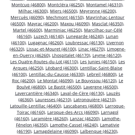
Montcuq (46800)
,
Montcléra (46250)
,
Montamel (46310)
,
Milhac (46300)
,
Miers (46500)
,
Meyronne (46200)
,
Mercuès (46090)
,
Mechmont (46150)
,
Mayrinhac-Lentour
(46500)
,
Mayrac (46200)
,
Maxou (46090)
,
Masclat (46350)
,
Martel (46600)
,
Marminiac (46250)
,
Marcilhac-sur-Célé
(46160)
,
Luzech (46140)
,
Lunegarde (46240)
,
Lunan
(46100)
,
Lugagnac (46260)
,
Loubressac (46130)
,
Livernon
(46320)
,
Lissac-et-Mouret (46100)
,
Linac (46270)
,
Limogne-
en-Quercy (46260)
,
Lhospitalet (46170)
,
Leyme (46120)
,
Les Quatre-Routes-du-Lot (46110)
,
Les Junies (46150)
,
Les
Arques (46250)
,
Léobard (46300)
,
Lentillac-Saint-Blaise
(46100)
,
Lentillac-du-Causse (46330)
,
Lebreil (46800)
,
Le
Roc (46200)
,
Le Montat (46090)
,
Le Bouyssou (46120)
,
Le
Boulvé (46800)
,
Le Bastit (46500)
,
Lavergne (46500)
,
Lavercantière (46340)
,
Laval-de-Cère (46130)
,
Lauzès
(46360)
,
Lauresses (46210)
,
Latronquière (46210)
,
Latouille-Lentillac (46400)
,
Lascabanes (46800)
,
Larroque-
Toirac (46160)
,
Laroque-des-Arcs (46090)
,
Larnagol
(46160)
,
Laramière (46260)
,
Lanzac (46200)
,
Lamothe-
Fénelon (46350)
,
Lamothe-Cassel (46240)
,
Lamativie
(46190)
,
Lamagdelaine (46090)
,
Lalbenque (46230)
,