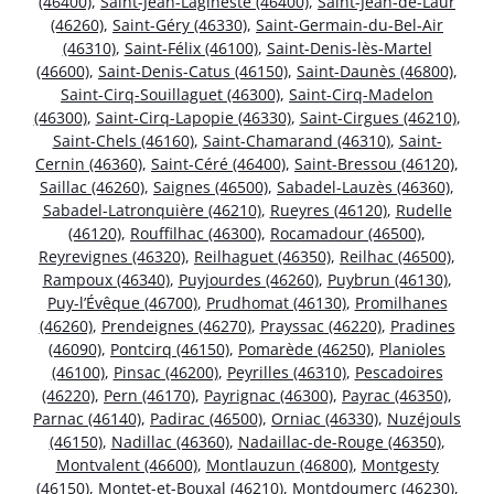
(46400)
,
Saint-Jean-Lagineste (46400)
,
Saint-Jean-de-Laur
(46260)
,
Saint-Géry (46330)
,
Saint-Germain-du-Bel-Air
(46310)
,
Saint-Félix (46100)
,
Saint-Denis-lès-Martel
(46600)
,
Saint-Denis-Catus (46150)
,
Saint-Daunès (46800)
,
Saint-Cirq-Souillaguet (46300)
,
Saint-Cirq-Madelon
(46300)
,
Saint-Cirq-Lapopie (46330)
,
Saint-Cirgues (46210)
,
Saint-Chels (46160)
,
Saint-Chamarand (46310)
,
Saint-
Cernin (46360)
,
Saint-Céré (46400)
,
Saint-Bressou (46120)
,
Saillac (46260)
,
Saignes (46500)
,
Sabadel-Lauzès (46360)
,
Sabadel-Latronquière (46210)
,
Rueyres (46120)
,
Rudelle
(46120)
,
Rouffilhac (46300)
,
Rocamadour (46500)
,
Reyrevignes (46320)
,
Reilhaguet (46350)
,
Reilhac (46500)
,
Rampoux (46340)
,
Puyjourdes (46260)
,
Puybrun (46130)
,
Puy-l’Évêque (46700)
,
Prudhomat (46130)
,
Promilhanes
(46260)
,
Prendeignes (46270)
,
Prayssac (46220)
,
Pradines
(46090)
,
Pontcirq (46150)
,
Pomarède (46250)
,
Planioles
(46100)
,
Pinsac (46200)
,
Peyrilles (46310)
,
Pescadoires
(46220)
,
Pern (46170)
,
Payrignac (46300)
,
Payrac (46350)
,
Parnac (46140)
,
Padirac (46500)
,
Orniac (46330)
,
Nuzéjouls
(46150)
,
Nadillac (46360)
,
Nadaillac-de-Rouge (46350)
,
Montvalent (46600)
,
Montlauzun (46800)
,
Montgesty
(46150)
,
Montet-et-Bouxal (46210)
,
Montdoumerc (46230)
,